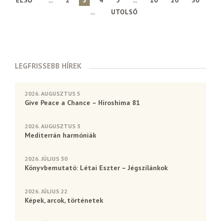
ELSŐ
...
2
3
4
5
...
10
20
30
...
UTOLSÓ
LEGFRISSEBB HÍREK
2026. AUGUSZTUS 5
Give Peace a Chance – Hiroshima 81
2026. AUGUSZTUS 3
Mediterrán harmóniák
2026. JÚLIUS 30
Könyvbemutató: Létai Eszter – Jégszilánkok
2026. JÚLIUS 22
Képek, arcok, történetek