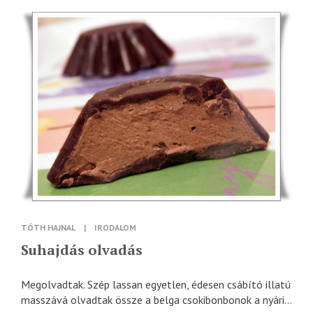
TÓTH HAJNAL
|
IRODALOM
Suhajdás olvadás
Megolvadtak. Szép lassan egyetlen, édesen csábító illatú
masszává olvadtak össze a belga csokibonbonok a nyári...