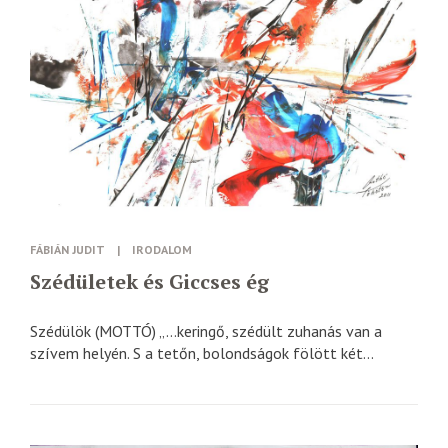
FÁBIÁN JUDIT
|
IRODALOM
Szédületek és Giccses ég
Szédülök (MOTTÓ) „…keringő, szédült zuhanás van a
szívem helyén. S a tetőn, bolondságok fölött két...