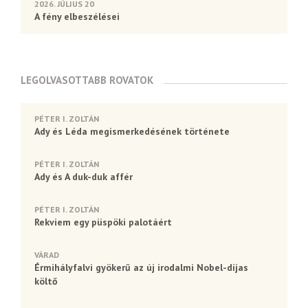
2026. JÚLIUS 20
A fény elbeszélései
LEGOLVASOTTABB ROVATOK
PÉTER I. ZOLTÁN
Ady és Léda megismerkedésének története
PÉTER I. ZOLTÁN
Ady és A duk-duk affér
PÉTER I. ZOLTÁN
Rekviem egy püspöki palotáért
VÁRAD
Érmihályfalvi gyökerű az új irodalmi Nobel-díjas
költő