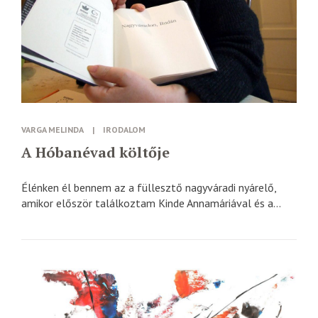
VARGA MELINDA
|
IRODALOM
A Hóbanévad költője
Élénken él bennem az a füllesztő nagyváradi nyárelő,
amikor először találkoztam Kinde Annamáriával és a...