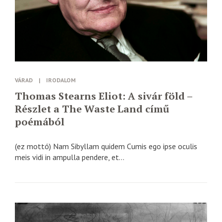
VÁRAD
|
IRODALOM
Thomas Stearns Eliot: A sivár föld –
Részlet a The Waste Land című
poémából
(ez mottó) Nam Sibyllam quidem Cumis ego ipse oculis
meis vidi in ampulla pendere, et...