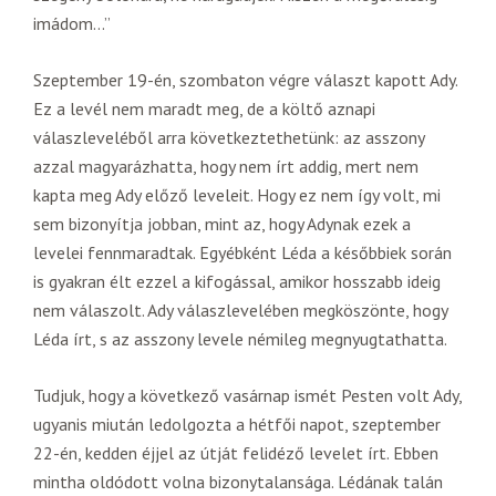
imádom…”
Szeptember 19-én, szombaton végre választ kapott Ady.
Ez a levél nem maradt meg, de a költő aznapi
válaszleveléből arra következtethetünk: az asszony
azzal magyarázhatta, hogy nem írt addig, mert nem
kapta meg Ady előző leveleit. Hogy ez nem így volt, mi
sem bizonyítja jobban, mint az, hogy Adynak ezek a
levelei fennmaradtak. Egyébként Léda a későbbiek során
is gyakran élt ezzel a kifogással, amikor hosszabb ideig
nem válaszolt. Ady válaszlevelében megköszönte, hogy
Léda írt, s az asszony levele némileg megnyugtathatta.
Tudjuk, hogy a következő vasárnap ismét Pesten volt Ady,
ugyanis miután ledolgozta a hétfői napot, szeptember
22-én, kedden éjjel az útját felidéző levelet írt. Ebben
mintha oldódott volna bizonytalansága. Lédának talán