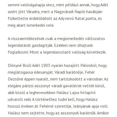
semmi valóságalapja sincs, mint például annak, hogy Adél
azért jött Váradra, mert a Nagyváradi Napló hasábjain
fölkeltette érdeklődését az Ady nevű fiatal poéta, és
meg akart ismerkedni vele.
A visszaemlékezések csak a megismerkedés változatos
legendatárát gazdagítják. Ezekkel nem óhajtunk
foglalkozni. Most a legendaoszlató valóság következik.
Diósyné Brüll Adél 1903 nyarán hazajött Párizsból, hogy
meglátogassa édesanyját. Váradi barátnője, Fehér
Dezsőné éppen nyaralt, nem tartózkodott a városban. Az
elegáns párizsi asszonyt váradi gavallérok vették körül,
akik közül a leghevesebben Halász Lajos hírlapíró
udvarolt neki. A történethez tudni kell, hogy Halász
hosszú éveken át Fehérné szeretője, leányának apja volt.
Halász nem sejtette, hogy az asszonyok barátnők. Amikor