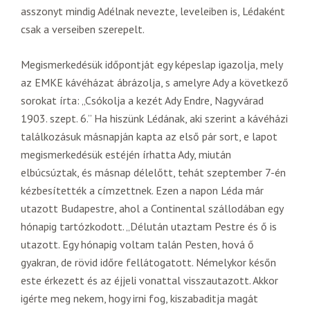
asszonyt mindig Adélnak nevezte, leveleiben is, Lédaként
csak a verseiben szerepelt.
Megismerkedésük időpontját egy képeslap igazolja, mely
az EMKE kávéházat ábrázolja, s amelyre Ady a következő
sorokat írta: „Csókolja a kezét Ady Endre, Nagyvárad
1903. szept. 6.” Ha hiszünk Lédának, aki szerint a kávéházi
találkozásuk másnapján kapta az első pár sort, e lapot
megismerkedésük estéjén írhatta Ady, miután
elbúcsúztak, és másnap délelőtt, tehát szeptember 7-én
kézbesítették a címzettnek. Ezen a napon Léda már
utazott Budapestre, ahol a Continental szállodában egy
hónapig tartózkodott. „Délután utaztam Pestre és ő is
utazott. Egy hónapig voltam talán Pesten, hová ő
gyakran, de rövid időre fellátogatott. Némelykor későn
este érkezett és az éjjeli vonattal visszautazott. Akkor
igérte meg nekem, hogy irni fog, kiszabaditja magát