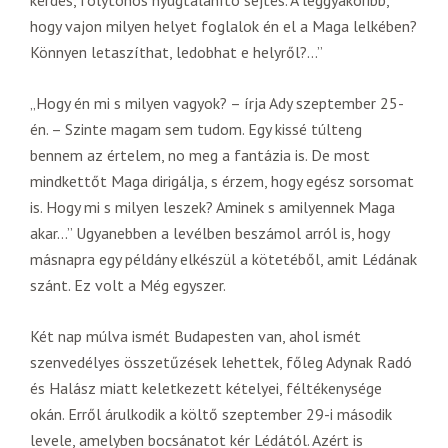
kérdés, folytonos nyugtalanító sejtés. A leggyakoribb,
hogy vajon milyen helyet foglalok én el a Maga lelkében?
Könnyen letaszíthat, ledobhat e helyről?…”
„Hogy én mi s milyen vagyok? – írja Ady szeptember 25-
én. – Szinte magam sem tudom. Egy kissé túlteng
bennem az értelem, no meg a fantázia is. De most
mindkettőt Maga dirigálja, s érzem, hogy egész sorsomat
is. Hogy mi s milyen leszek? Aminek s amilyennek Maga
akar…” Ugyanebben a levélben beszámol arról is, hogy
másnapra egy példány elkészül a kötetéből, amit Lédának
szánt. Ez volt a Még egyszer.
Két nap múlva ismét Budapesten van, ahol ismét
szenvedélyes összetűzések lehettek, főleg Adynak Radó
és Halász miatt keletkezett kételyei, féltékenysége
okán. Erről árulkodik a költő szeptember 29-i második
levele, amelyben bocsánatot kér Lédától. Azért is