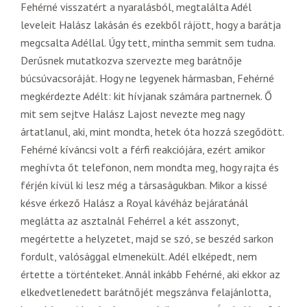
Fehérné visszatért a nyaralásból, megtalálta Adél
leveleit Halász lakásán és ezekből rájött, hogy a barátja
megcsalta Adéllal. Úgy tett, mintha semmit sem tudna.
Derűsnek mutatkozva szervezte meg barátnője
búcsúvacsoráját. Hogy ne legyenek hármasban, Fehérné
megkérdezte Adélt: kit hívjanak számára partnernek. Ő
mit sem sejtve Halász Lajost nevezte meg nagy
ártatlanul, aki, mint mondta, hetek óta hozzá szegődött.
Fehérné kíváncsi volt a férfi reakciójára, ezért amikor
meghívta őt telefonon, nem mondta meg, hogy rajta és
férjén kívül ki lesz még a társaságukban. Mikor a kissé
késve érkező Halász a Royal kávéház bejáratánál
meglátta az asztalnál Fehérrel a két asszonyt,
megértette a helyzetet, majd se szó, se beszéd sarkon
fordult, valósággal elmenekült. Adél elképedt, nem
értette a történteket. Annál inkább Fehérné, aki ekkor az
elkedvetlenedett barátnőjét megszánva felajánlotta,