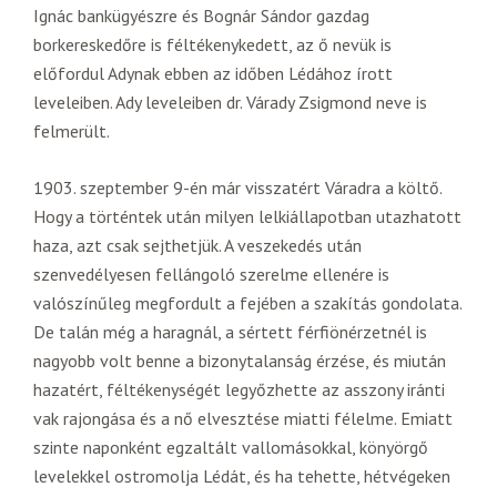
Ignác bankügyészre és Bognár Sándor gazdag
borkereskedőre is féltékenykedett, az ő nevük is
előfordul Adynak ebben az időben Lédához írott
leveleiben. Ady leveleiben dr. Várady Zsigmond neve is
felmerült.
1903. szeptember 9-én már visszatért Váradra a költő.
Hogy a történtek után milyen lelkiállapotban utazhatott
haza, azt csak sejthetjük. A veszekedés után
szenvedélyesen fellángoló szerelme ellenére is
valószínűleg megfordult a fejében a szakítás gondolata.
De talán még a haragnál, a sértett férfiönérzetnél is
nagyobb volt benne a bizonytalanság érzése, és miután
hazatért, féltékenységét legyőzhette az asszony iránti
vak rajongása és a nő elvesztése miatti félelme. Emiatt
szinte naponként egzaltált vallomásokkal, könyörgő
levelekkel ostromolja Lédát, és ha tehette, hétvégeken