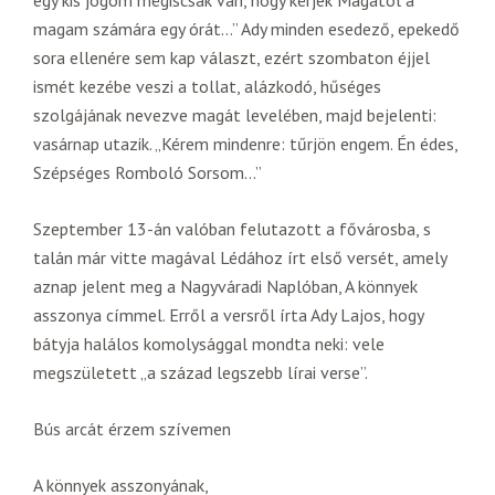
egy kis jogom mégiscsak van, hogy kérjek Magától a
magam számára egy órát…” Ady minden esedező, epekedő
sora ellenére sem kap választ, ezért szombaton éjjel
ismét kezébe veszi a tollat, alázkodó, hűséges
szolgájának nevezve magát levelében, majd bejelenti:
vasárnap utazik. „Kérem mindenre: tűrjön engem. Én édes,
Szépséges Romboló Sorsom…”
Szeptember 13-án valóban felutazott a fővárosba, s
talán már vitte magával Lédához írt első versét, amely
aznap jelent meg a Nagyváradi Naplóban, A könnyek
asszonya címmel. Erről a versről írta Ady Lajos, hogy
bátyja halálos komolysággal mondta neki: vele
megszületett „a század legszebb lírai verse”.
Bús arcát érzem szívemen
A könnyek asszonyának,