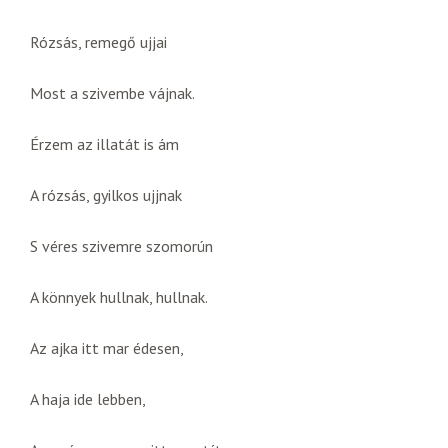
Rózsás, remegő ujjai
Most a szivembe vájnak.
Érzem az illatát is ám
A rózsás, gyilkos ujjnak
S véres szivemre szomorún
A könnyek hullnak, hullnak.
Az ajka itt mar édesen,
A haja ide lebben,