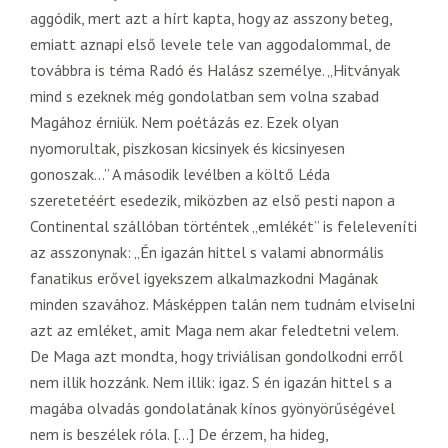
aggódik, mert azt a hírt kapta, hogy az asszony beteg,
emiatt aznapi első levele tele van aggodalommal, de
továbbra is téma Radó és Halász személye. „Hitványak
mind s ezeknek még gondolatban sem volna szabad
Magához érniük. Nem poétázás ez. Ezek olyan
nyomorultak, piszkosan kicsinyek és kicsinyesen
gonoszak…” A második levélben a költő Léda
szeretetéért esedezik, miközben az első pesti napon a
Continental szállóban történtek „emlékét” is feleleveníti
az asszonynak: „Én igazán hittel s valami abnormális
fanatikus erővel igyekszem alkalmazkodni Magának
minden szavához. Másképpen talán nem tudnám elviselni
azt az emléket, amit Maga nem akar feledtetni velem.
De Maga azt mondta, hogy triviálisan gondolkodni erről
nem illik hozzánk. Nem illik: igaz. S én igazán hittel s a
magába olvadás gondolatának kínos gyönyörűségével
nem is beszélek róla. […] De érzem, ha hideg,