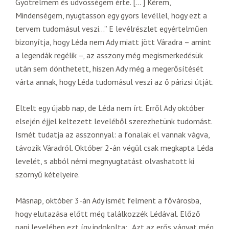
Gyötrelmem és üdvösségem érte. [… ] Kérem,
Mindenségem, nyugtasson egy gyors levéllel, hogy ezt a
tervem tudomásul veszi…” E levélrészlet egyértelműen
bizonyítja, hogy Léda nem Ady miatt jött Váradra – amint
a legendák regélik –, az asszony még megismerkedésük
után sem dönthetett, hiszen Ady még a megerősítését
várta annak, hogy Léda tudomásul veszi az ő párizsi útját.
Eltelt egy újabb nap, de Léda nem írt. Erről Ady október
elsején éjjel keltezett leveléből szerezhetünk tudomást.
Ismét tudatja az asszonnyal: a fonalak el vannak vágva,
távozik Váradról. Október 2-án végül csak megkapta Léda
levelét, s abból némi megnyugtatást olvashatott ki
szörnyű kételyeire.
Másnap, október 3-án Ady ismét felment a fővárosba,
hogy elutazása előtt még találkozzék Lédával. Előző
napi levelében ezt így indokolta: „Azt az erős vágyat még