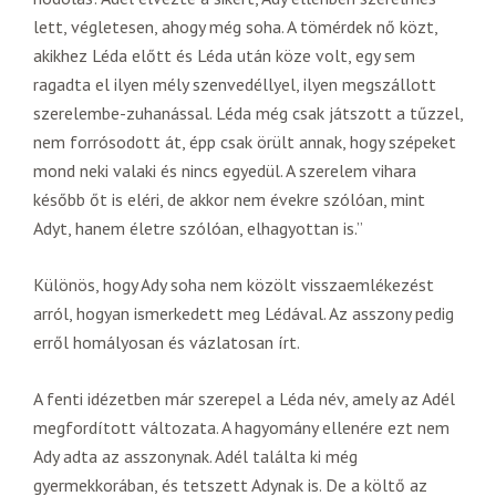
lett, végletesen, ahogy még soha. A tömérdek nő közt,
akikhez Léda előtt és Léda után köze volt, egy sem
ragadta el ilyen mély szenvedéllyel, ilyen megszállott
szerelembe-zuhanással. Léda még csak játszott a tűzzel,
nem forrósodott át, épp csak örült annak, hogy szépeket
mond neki valaki és nincs egyedül. A szerelem vihara
később őt is eléri, de akkor nem évekre szólóan, mint
Adyt, hanem életre szólóan, elhagyottan is.”
Különös, hogy Ady soha nem közölt visszaemlékezést
arról, hogyan ismerkedett meg Lédával. Az asszony pedig
erről homályosan és vázlatosan írt.
A fenti idézetben már szerepel a Léda név, amely az Adél
megfordított változata. A hagyomány ellenére ezt nem
Ady adta az asszonynak. Adél találta ki még
gyermekkorában, és tetszett Adynak is. De a költő az