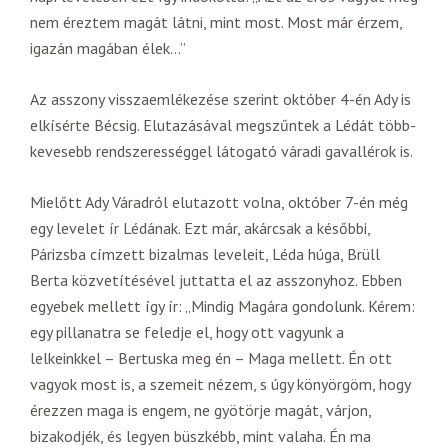
nem éreztem magát látni, mint most. Most már érzem,
igazán magában élek…”
Az asszony visszaemlékezése szerint október 4-én Ady is
elkísérte Bécsig. Elutazásával megszűntek a Lédát több-
kevesebb rendszerességgel látogató váradi gavallérok is.
Mielőtt Ady Váradról elutazott volna, október 7-én még
egy levelet ír Lédának. Ezt már, akárcsak a későbbi,
Párizsba címzett bizalmas leveleit, Léda húga, Brüll
Berta közvetítésével juttatta el az asszonyhoz. Ebben
egyebek mellett így ír: „Mindig Magára gondolunk. Kérem:
egy pillanatra se feledje el, hogy ott vagyunk a
lelkeinkkel – Bertuska meg én – Maga mellett. Én ott
vagyok most is, a szemeit nézem, s úgy könyörgöm, hogy
érezzen maga is engem, ne gyötörje magát, várjon,
bizakodjék, és legyen büszkébb, mint valaha. Én ma