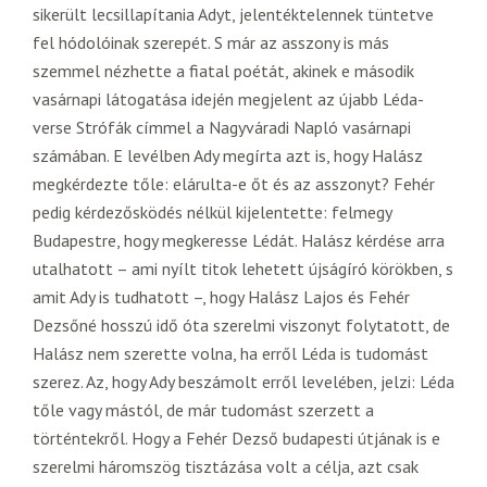
sikerült lecsillapítania Adyt, jelentéktelennek tüntetve
fel hódolóinak szerepét. S már az asszony is más
szemmel nézhette a fiatal poétát, akinek e második
vasárnapi látogatása idején megjelent az újabb Léda-
verse Strófák címmel a Nagyváradi Napló vasárnapi
számában. E levélben Ady megírta azt is, hogy Halász
megkérdezte tőle: elárulta-e őt és az asszonyt? Fehér
pedig kérdezősködés nélkül kijelentette: felmegy
Budapestre, hogy megkeresse Lédát. Halász kérdése arra
utalhatott – ami nyílt titok lehetett újságíró körökben, s
amit Ady is tudhatott –, hogy Halász Lajos és Fehér
Dezsőné hosszú idő óta szerelmi viszonyt folytatott, de
Halász nem szerette volna, ha erről Léda is tudomást
szerez. Az, hogy Ady beszámolt erről levelében, jelzi: Léda
tőle vagy mástól, de már tudomást szerzett a
történtekről. Hogy a Fehér Dezső budapesti útjának is e
szerelmi háromszög tisztázása volt a célja, azt csak