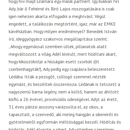
hogy hív majd számára egy másik partnert. Így bukkan fel
Ady, bár ő Fehérné és Biró Lajos noszogatására is csak
igen nehezen akarta elfogadni a meghívást. Végül
engedett, a találkozás megtörtént, igaz, már az EMKE
kávéházban. Hogy milyen eredménnyel? Benedek István
író, ideggyógyász szakorvos megállapítása szerint:
„Ahogy egymással szemben ültek, pillanatok alatt
megváltozott a világ. Adél kivirult, mert hódítani akart,
hogy kiküszöbölje a hiúságán esett csorbát (őt
cserbenhagyták!), Ady pedig egy csapásra beleszeretett
Lédába. Itták a pezsgőt, csillogó szemmel nézték
egymást, és beszéltek összevissza. Lédának is tetszett a
nagyszemű barna legény, nem a költő, hanem az áhított
kisfiú a 26 évével, provinciális üdeségével. Adyt az érett,
31 éves párizsi asszony varázsolta el, az okos, a
tapasztalt, a szenvedő, aki meleg hangján a sikereiről és
gyötrelmeiről egyformán méltósággal beszél. Hódítás és
hódolás: Adél élvezte a sikert, Ady ellenben szerelmes