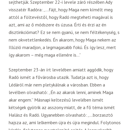
sejthetjük. Szeptember 22-i levele záró részében Ady
visszatér Radóra: „…fájt, hogy Maga nem kímélt meg
attól a föltevéstől, hogy Radó megteheti magával is
azt, ami az ő módszere és úzusa. Érti és érzi az én
disztinkciómat? Ez se nem gyanú, se nem féltékenység, s
nem okvetetlenkedés. Én akarom, hogy Maga nekem az
Illúzió maradjon, a legmagasabb fokú. És így lesz, mert
így akarom – még maga ellenére is…”
Szeptember 23-án írt levelében amiatt aggódik, hogy
Radó ismét a fővárosba utazik. Tudatja azt is, hogy
Lédáról már nem pletykálnak a városban. Ebben a
levélben olvasható: „Én az akarok lenni, aminek Maga
akar engem.” Másnapi keltezésű levelében ismét
kétségek gyötrik az asszony miatt, de a fő téma ismét
Halász és Radó. Ugyanebben olvasható: „…borzasztó
hajsza az, ami lelkemben újra és újra megindul. Folytonos