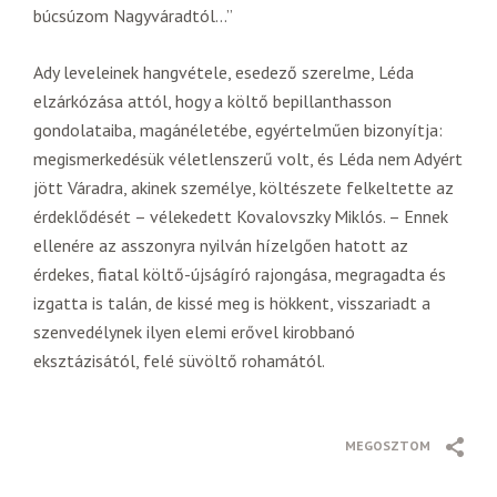
búcsúzom Nagyváradtól…”
Ady leveleinek hangvétele, esedező szerelme, Léda
elzárkózása attól, hogy a költő bepillanthasson
gondolataiba, magánéletébe, egyértelműen bizonyítja:
megismerkedésük véletlenszerű volt, és Léda nem Adyért
jött Váradra, akinek személye, költészete felkeltette az
érdeklődését – vélekedett Kovalovszky Miklós. – Ennek
ellenére az asszonyra nyilván hízelgően hatott az
érdekes, fiatal költő-újságíró rajongása, megragadta és
izgatta is talán, de kissé meg is hökkent, visszariadt a
szenvedélynek ilyen elemi erővel kirobbanó
eksztázisától, felé süvöltő rohamától.
MEGOSZTOM