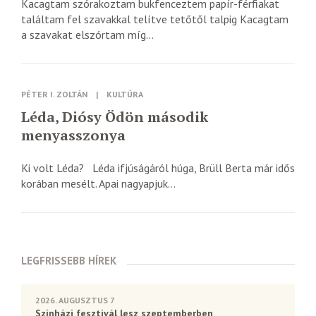
Kacagtam szórakoztam bukfenceztem papír-férfiakat
találtam fel szavakkal telítve tetőtől talpig Kacagtam
a szavakat elszórtam míg...
PÉTER I. ZOLTÁN
|
KULTÚRA
Léda, Diósy Ödön második
menyasszonya
Ki volt Léda? Léda ifjúságáról húga, Brüll Berta már idős
korában mesélt. Apai nagyapjuk...
LEGFRISSEBB HÍREK
2026. AUGUSZTUS 7
Színházi fesztivál lesz szeptemberben