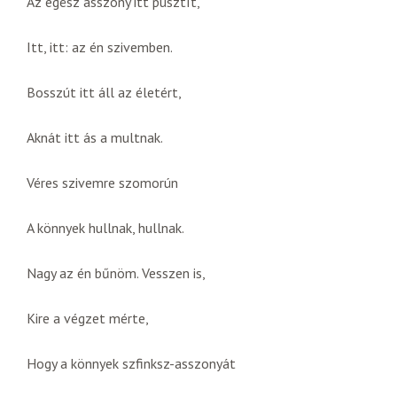
Az egész asszony itt pusztít,
Itt, itt: az én szivemben.
Bosszút itt áll az életért,
Aknát itt ás a multnak.
Véres szivemre szomorún
A könnyek hullnak, hullnak.
Nagy az én bűnöm. Vesszen is,
Kire a végzet mérte,
Hogy a könnyek szfinksz-asszonyát