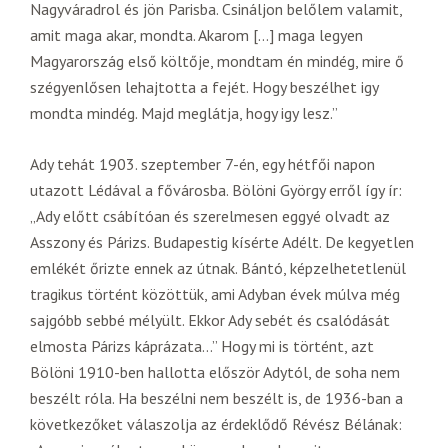
Nagyváradrol és jön Parisba. Csináljon belőlem valamit,
amit maga akar, mondta. Akarom […] maga legyen
Magyarország első költője, mondtam én mindég, mire ő
szégyenlősen lehajtotta a fejét. Hogy beszélhet igy
mondta mindég. Majd meglátja, hogy igy lesz.”
Ady tehát 1903. szeptember 7-én, egy hétfői napon
utazott Lédával a fővárosba. Bölöni György erről így ír:
„Ady előtt csábítóan és szerelmesen eggyé olvadt az
Asszony és Párizs. Budapestig kísérte Adélt. De kegyetlen
emlékét őrizte ennek az útnak. Bántó, képzelhetetlenül
tragikus történt közöttük, ami Adyban évek múlva még
sajgóbb sebbé mélyült. Ekkor Ady sebét és csalódását
elmosta Párizs káprázata…” Hogy mi is történt, azt
Bölöni 1910-ben hallotta először Adytól, de soha nem
beszélt róla. Ha beszélni nem beszélt is, de 1936-ban a
következőket válaszolja az érdeklődő Révész Bélának: