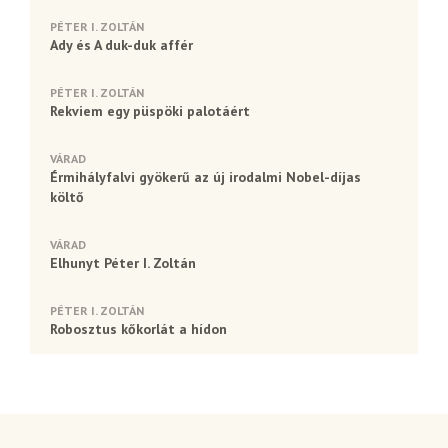
PÉTER I. ZOLTÁN
Ady és A duk-duk affér
PÉTER I. ZOLTÁN
Rekviem egy püspöki palotáért
VÁRAD
Érmihályfalvi gyökerű az új irodalmi Nobel-díjas
költő
VÁRAD
Elhunyt Péter I. Zoltán
PÉTER I. ZOLTÁN
Robosztus kőkorlát a hídon