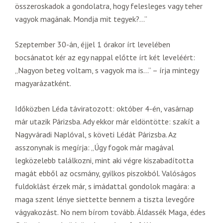
összeroskadok a gondolatra, hogy felesleges vagy teher
vagyok magának. Mondja mit tegyek?…”
Szeptember 30-án, éjjel 1 órakor írt levelében
bocsánatot kér az egy nappal előtte írt két leveléért:
„Nagyon beteg voltam, s vagyok ma is…” – írja mintegy
magyarázatként.
Időközben Léda táviratozott: október 4-én, vasárnap
már utazik Párizsba. Ady ekkor már eldöntötte: szakít a
Nagyváradi Naplóval, s követi Lédát Párizsba. Az
asszonynak is megírja: „Úgy fogok már magával
legközelebb találkozni, mint aki végre kiszabadította
magát ebből az ocsmány, gyilkos piszokból. Valóságos
fuldoklást érzek már, s imádattal gondolok magára: a
maga szent lénye siettette bennem a tiszta levegőre
vágyakozást. No nem bírom tovább. Áldassék Maga, édes