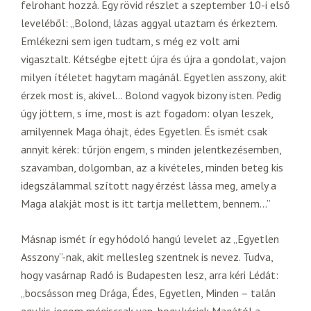
felrohant hozzá. Egy rövid részlet a szeptember 10-i első
leveléből: „Bolond, lázas aggyal utaztam és érkeztem.
Emlékezni sem igen tudtam, s még ez volt ami
vigasztalt. Kétségbe ejtett újra és újra a gondolat, vajon
milyen ítéletet hagytam magánál. Egyetlen asszony, akit
érzek most is, akivel… Bolond vagyok bizony isten. Pedig
úgy jöttem, s íme, most is azt fogadom: olyan leszek,
amilyennek Maga óhajt, édes Egyetlen. És ismét csak
annyit kérek: tűrjön engem, s minden jelentkezésemben,
szavamban, dolgomban, az a kivételes, minden beteg kis
idegszálammal szított nagy érzést lássa meg, amely a
Maga alakját most is itt tartja mellettem, bennem…”
Másnap ismét ír egy hódoló hangú levelet az „Egyetlen
Asszony”-nak, akit mellesleg szentnek is nevez. Tudva,
hogy vasárnap Radó is Budapesten lesz, arra kéri Lédát:
„bocsásson meg Drága, Édes, Egyetlen, Minden – talán