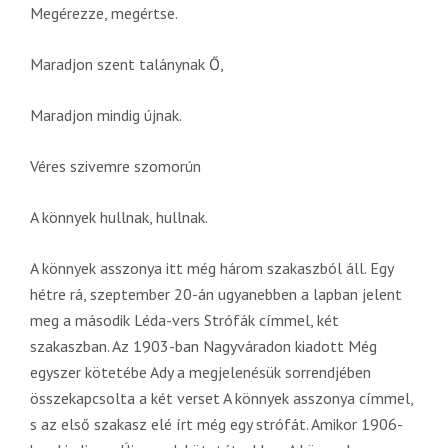
Megérezze, megértse.
Maradjon szent talánynak Ő,
Maradjon mindig újnak.
Véres szivemre szomorún
A könnyek hullnak, hullnak.
A könnyek asszonya itt még három szakaszból áll. Egy
hétre rá, szeptember 20-án ugyanebben a lapban jelent
meg a második Léda-vers Strófák címmel, két
szakaszban. Az 1903-ban Nagyváradon kiadott Még
egyszer kötetébe Ady a megjelenésük sorrendjében
összekapcsolta a két verset A könnyek asszonya címmel,
s az első szakasz elé írt még egy strófát. Amikor 1906-