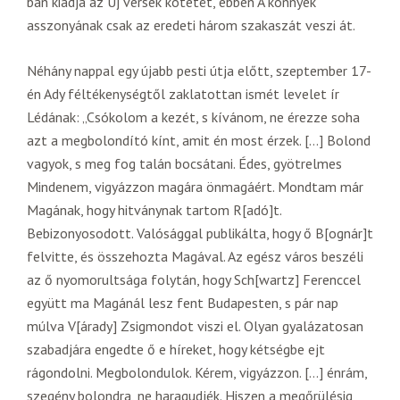
ban kiadja az Új versek kötetét, ebben A könnyek
asszonyának csak az eredeti három szakaszát veszi át.
Néhány nappal egy újabb pesti útja előtt, szeptember 17-
én Ady féltékenységtől zaklatottan ismét levelet ír
Lédának: „Csókolom a kezét, s kívánom, ne érezze soha
azt a megbolondító kínt, amit én most érzek. […] Bolond
vagyok, s meg fog talán bocsátani. Édes, gyötrelmes
Mindenem, vigyázzon magára önmagáért. Mondtam már
Magának, hogy hitványnak tartom R[adó]t.
Bebizonyosodott. Valósággal publikálta, hogy ő B[ognár]t
felvitte, és összehozta Magával. Az egész város beszéli
az ő nyomorultsága folytán, hogy Sch[wartz] Ferenccel
együtt ma Magánál lesz fent Budapesten, s pár nap
múlva V[árady] Zsigmondot viszi el. Olyan gyalázatosan
szabadjára engedte ő e híreket, hogy kétségbe ejt
rágondolni. Megbolondulok. Kérem, vigyázzon. […] énrám,
szegény bolondra, ne haragudjék. Hiszen a megőrülésig