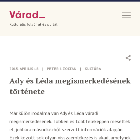
Kulturális folyóirat és portál
2015. ÁPRILIS 18
|
PÉTER I. ZOLTÁN
|
KULTÚRA
Ady és Léda megismerkedésének
története
Már külön irodalma van Ady és Léda váradi
megismerkedésének. Többen és többféleképpen mesélték
el, jobbára másodkézből szerzett információk alapján.
Ezek között sok olyan visszaemlékezés is akad, amelynek