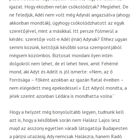
igazat. Hogy eközben netán csókolództak? Meglehet. De
ne feledjük, Adél nem volt még Adynál angazsálva (ahogy
akkoriban mondták), úgyhogy csókolódzhatott az egyik
szeretőjével, mint a másikkal. Itt persze fölmerül a
kérdés: szeretője volt-e Adél (már) Adynak? Ehhez ugyan
semmi közünk, kettőjük későbbi sorsa szempontjából
mégsem közömbös. Biztosat mondani ilyen intim
dolgokról nem lehet, de el lehet hinni, amit Fehérné
mond, aki Adyt és Adélt is jól ismerte: »Nem, az ő
forrósága – főként azokban az igazán fiatal éveiben –
nem elégedett meg epekedéssel.« Ezt Adyról mondta, a
jelek szerint azonban Lédára is mondhatta volna.”
Hogy a helyzet még bonyolultabb legyen, tudnunk kell
azt is, hogy a későbbiek során nem Halász Lajos lesz
majd az asszony egyetlen váradi látogatója Budapesten
a párizsi utazásig. Ady nemcsak Halászra, hanem Radó