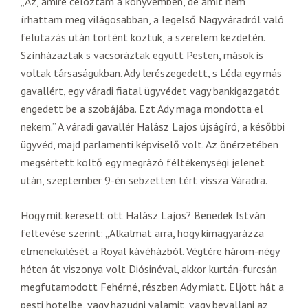
„Az, amire céloztam a könyvemben, de amit nem
írhattam meg világosabban, a legelső Nagyváradról való
felutazás után történt köztük, a szerelem kezdetén.
Színházaztak s vacsoráztak együtt Pesten, mások is
voltak társaságukban. Ady lerészegedett, s Léda egy más
gavallért, egy váradi fiatal ügyvédet vagy bankigazgatót
engedett be a szobájába. Ezt Ady maga mondotta el
nekem.” A váradi gavallér Halász Lajos újságíró, a későbbi
ügyvéd, majd parlamenti képviselő volt. Az önérzetében
megsértett költő egy megrázó féltékenységi jelenet
után, szeptember 9-én sebzetten tért vissza Váradra.
Hogy mit keresett ott Halász Lajos? Benedek István
feltevése szerint: „Alkalmat arra, hogy kimagyarázza
elmenekülését a Royal kávéházból. Végtére három-négy
héten át viszonya volt Diósinéval, akkor kurtán-furcsán
megfutamodott Fehérné, részben Ady miatt. Eljött hát a
pesti hotelbe, vagy hazudni valamit, vagy bevallani az