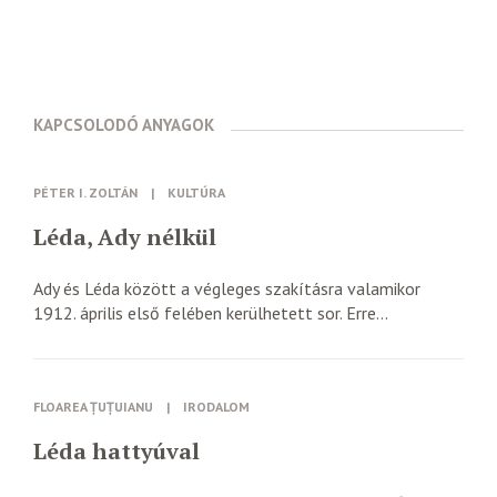
KAPCSOLODÓ ANYAGOK
PÉTER I. ZOLTÁN
|
KULTÚRA
Léda, Ady nélkül
Ady és Léda között a végleges szakításra valamikor
1912. április első felében kerülhetett sor. Erre...
FLOAREA ȚUȚUIANU
|
IRODALOM
Léda hattyúval