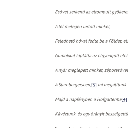
Esővel serkenti az eltompult gyökere
A tél melegen tartott minket,
Feledhető hóval fedte be a Földet, el
Gumókkal táplálta az elgyengült élet
A nyár meglepett minket, záporesővel 
A Starnbergerseen;
[3]
mi megálltunk a
Majd a napfényben a Hofgartenbe
[4]
Kávéztunk, és egy órányit beszélgettü