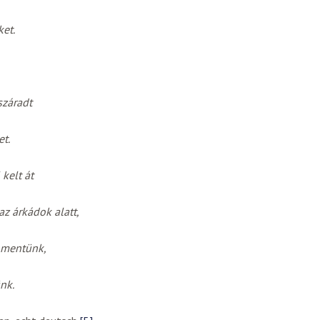
ket.
száradt
et.
kelt át
z árkádok alatt,
mentünk,
nk.