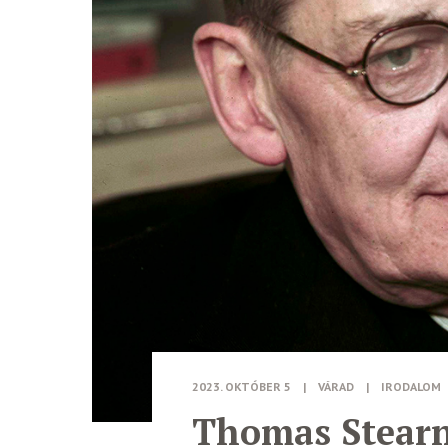
2023. OKTÓBER 5
|
VÁRAD
|
IRODALOM
Thomas Stearns