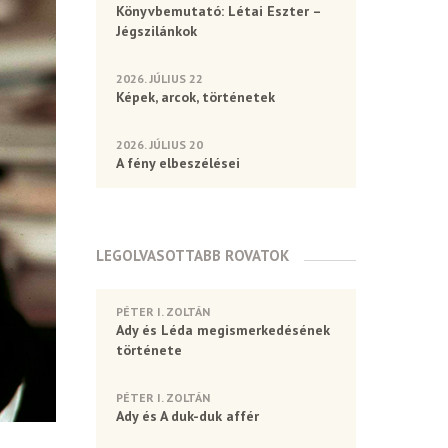
Könyvbemutató: Létai Eszter –
Jégszilánkok
2026. JÚLIUS 22
Képek, arcok, történetek
2026. JÚLIUS 20
A fény elbeszélései
LEGOLVASOTTABB ROVATOK
PÉTER I. ZOLTÁN
Ady és Léda megismerkedésének
története
PÉTER I. ZOLTÁN
Ady és A duk-duk affér