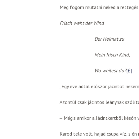
Meg fogom mutatni neked a rettegést
Frisch weht der Wind
Der Heimat zu
Mein Irisch Kind,
Wo weilest du?
[6]
„Egy éve adtál először jácintot nekem
Azontúl csak jácintos leánynak szólít
‒ Mégis amikor a Jácintkertből későn 
Karod tele volt, hajad csupa víz, s én