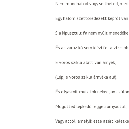
Nem mondhatod vagy sejtheted, mert
Egy halom széttöredezett képről van
S a kipusztult fa nem nyújt menedéke
És a száraz kő sem idézi fel a vízcso
E vörös szikla alatt van árnyék,
(Lépj e vörös szikla árnyéka alá),
És olyasmit mutatok neked, ami külö
Mögötted lépkedő reggeli árnyadtól,
Vagy attól, amelyik este azért keletke