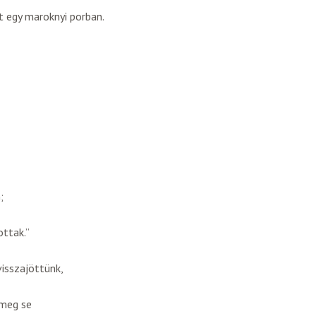
 egy maroknyi porban.
;
ottak.”
visszajöttünk,
 meg se