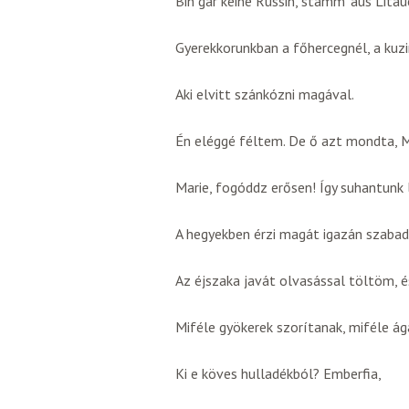
Bin gar keine Russin, stamm’ aus Litau
Gyerekkorunkban a főhercegnél, a kuz
Aki elvitt szánkózni magával.
Én eléggé féltem. De ő azt mondta, M
Marie, fogóddz erősen! Így suhantunk 
A hegyekben érzi magát igazán szabad
Az éjszaka javát olvasással töltöm, é
Miféle gyökerek szorítanak, miféle á
Ki e köves hulladékból? Emberfia,