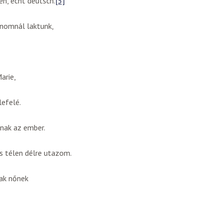
en, echt deutsch.
[5]
inomnál laktunk,
arie,
lefelé.
nak az ember.
s télen délre utazom.
gak nőnek