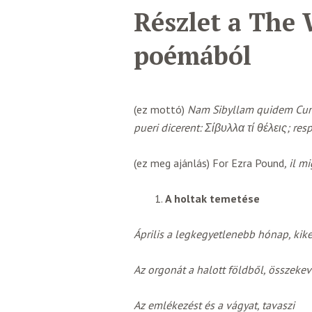
Részlet a The
poémából
(ez mottó)
Nam Sibyllam quidem Cumis
pueri dicerent: Σίβυλλα τί θέλεις; re
(ez meg ajánlás) For Ezra Pound
, il m
A holtak temetése
Április a legkegyetlenebb hónap, kike
Az orgonát a halott földből, összekev
Az emlékezést és a vágyat, tavaszi