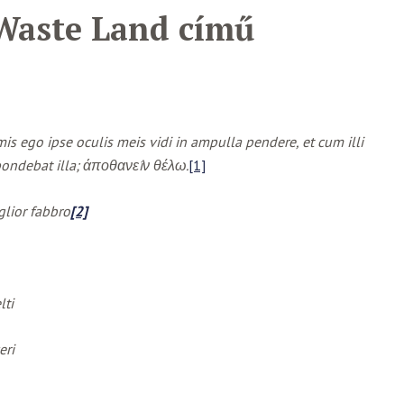
 Waste Land című
 ego ipse oculis meis vidi in ampulla pendere, et cum illi
spondebat illa; άποθανεîν θέλω.
[1]
iglior fabbro
[2]
lti
eri