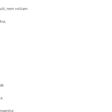
ult, nem voltam
dva,
ják
ta
engerész,