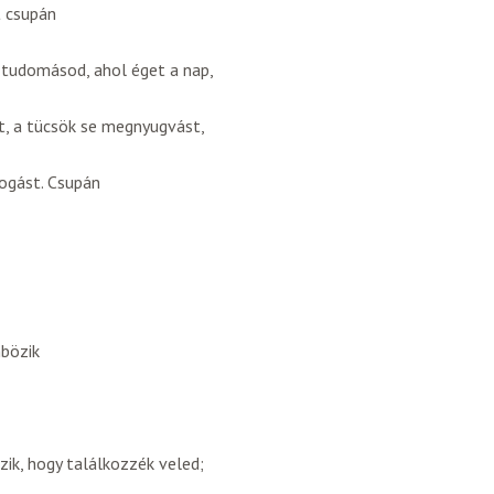
 csupán
 tudomásod, ahol éget a nap,
t, a tücsök se megnyugvást,
bogást. Csupán
nbözik
zik, hogy találkozzék veled;