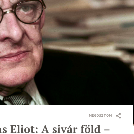
MEGOSZTOM
 Eliot: A sivár föld –