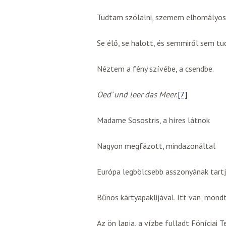
Tudtam szólalni, szemem elhomályos
Se élő, se halott, és semmiről sem tu
Néztem a fény szívébe, a csendbe.
Oed’ und leer das Meer
.
[7]
Madame Sosostris, a híres látnok
Nagyon megfázott, mindazonáltal
Európa legbölcsebb asszonyának tart
Bűnös kártyapaklijával. Itt van, mond
Az ön lapja, a vízbe fulladt Föníciai T