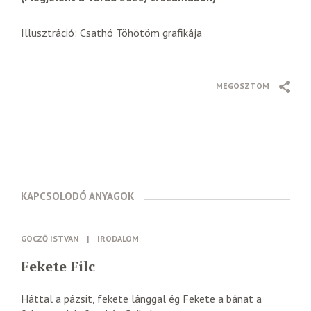
Illusztráció: Csathó Töhötöm grafikája
MEGOSZTOM
KAPCSOLODÓ ANYAGOK
GÖCZŐ ISTVÁN
|
IRODALOM
Fekete Filc
Háttal a pázsit, fekete lánggal ég Fekete a bánat a