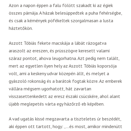
Azon a napon éppen a falu fölött szakadt ki az égiek
összes párnája. A házak belesüppedtek a puha fehérségbe,
és csak a kémények pöfékeltek szorgalmasan a lusta
háztetőkön.
Aszott Tóbiás fekete macskája a lábát rázogatva
araszolt az ereszen, és prüsszögve keresett valami
száraz pontot, ahova leugorhatna. Azt pedig nem talált,
mert az egyetlen ilyen hely az Aszott Tóbiás koporsója
volt, ami a keskeny udvar közepén állt, és melyet a
gyászoló rokonság és a barátok fogtak közre. Az emberek
vállára mégsem ugorhatott, hát zavartan
visszasettenkedett az eresz északi csücskére, ahol alant
újabb meglepetés várta egy házőrző eb képében.
A vad ugatás kissé megzavarta a tiszteletes úr beszédét,
aki éppen ott tartott, hogy: „…és most, amikor mindenütt