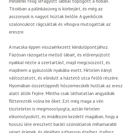
mindenki félig lefagyott lábbal topogott a hóban.
Titokban a pálinkásüveg is körbejárt, és még az
asszonyok is nagyot húztak belőle. A gyerkőcök
szaloncukrot rágcsáltak és vihogva mutogattak az
ereszre.
A macska éppen visszaérkezett kiindulópontjához.
Fázósan rázogatta mellső lábait, és előrenyújtott
nyakkal nézte a szertartást, majd megcsúszott, és
majdnem a gyászolók nyakába esett. Hirtelen irányt
változtatott, és elindult a háztető utca felőli részére.
Nyomában összetöppedt hószemecskék hulltak az eresz
alatt állók fejére. Mintha csak láthatatlan angyalkák
flitterezték volna be őket. Ezt még maga a vén
tiszteletes is megmosolyogta, aztán hirtelen
elkomolyodott, és imádkozni kezdett magában, hogy a
hosszú lére eresztett baráti szónoklatok mihamarabb
véget érjenek, és idejében juthasson ételhez, italhoz.