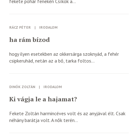
fekete pohár fenekén Csíkok a...
RÁCZ PÉTER
|
IRODALOM
ha rám bízod
hogy ilyen esetekben az okkersárga szoknyád, a fehér
csipkeruhád, netán az a bő, tarka foltos...
DINÓK ZOLTÁN
|
IRODALOM
Ki vágja le a hajamat?
Fekete Zoltán harmincéves volt és az anyjával élt. Csak
néhány barátja volt. A nők terén...