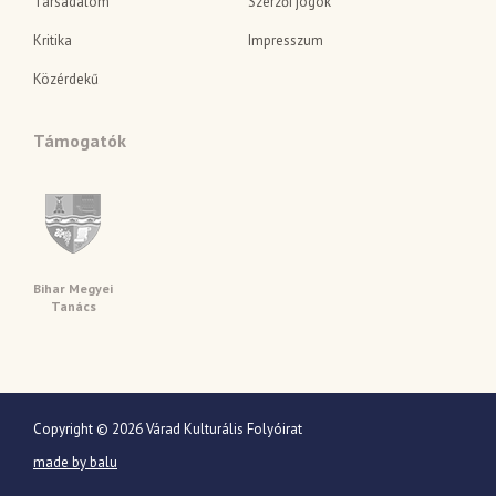
Társadalom
Szerzői jogok
Kritika
Impresszum
Közérdekű
Támogatók
Bihar Megyei
Tanács
Copyright © 2026 Várad Kulturális Folyóirat
made by balu