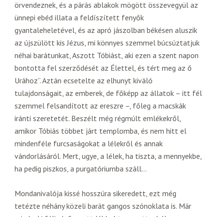
örvendeznek, és a párás ablakok mögött összevegyül az
ünnepi ebéd illata a feldíszített fenyők
gyantaleheletével, és az apró jászolban békésen aluszik
az újszülött kis Jézus, mi könnyes szemmel búcsúztatjuk
néhai barátunkat, Aszott Tóbiást, aki ezen a szent napon
bontotta fel szerződését az Élettel, és tért meg az ő
Urához”. Aztán ecsetelte az elhunyt kiváló
tulajdonságait, az emberek, de főképp az állatok – itt fél
szemmel felsandított az ereszre –, főleg a macskák
iránti szeretetét. Beszélt még régmúlt emlékekről,
amikor Tóbiás többet járt templomba, és nem hitt el
mindenféle furcsaságokat a lélekről és annak
vándorlásáról. Mert, ugye, a lélek, ha tiszta, a mennyekbe,
ha pedig piszkos, a purgatóriumba száll…
Mondanivalója kissé hosszúra sikeredett, ezt még
tetézte néhány közeli barát gangos szónoklata is. Már