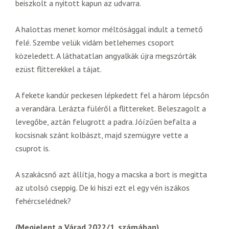
beiszkolt a nyitott kapun az udvarra.
A halottas menet komor méltósággal indult a temető
felé. Szembe velük vidám betlehemes csoport
közeledett. A láthatatlan angyalkák újra megszórták
ezüst flitterekkel a tájat.
A fekete kandúr peckesen lépkedett fel a három lépcsőn
a verandára. Lerázta füléről a flittereket. Beleszagolt a
levegőbe, aztán felugrott a padra. Jóízűen befalta a
kocsisnak szánt kolbászt, majd szemügyre vette a
csuprot is.
A szakácsnő azt állítja, hogy a macska a bort is megitta
az utolsó cseppig. De ki hiszi ezt el egy vén iszákos
fehércselédnek?
(Megjelent a Várad 2022/1. számában)