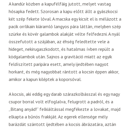
A kandúr közben a kapufélfáig jutott, melyet vastag
hósapka fedett. Szorosan a kapu előtt állt a gyászkocsi
két szép fekete lóval. A macska egy kicsit el is mélázott a
pacik orrlikain kiáramló langyos pára láttán, melyben szép
szürke és kövér galambok alakját vélte felfedezni. A nyál
összefutott a szájában, az éhség feledtette vele a
hideget, nekirugaszkodott, és hatalmas ívben repült a
ködgalambok után. Sajnos a gravitáció miatt az egyik
feldíszített paripára esett, amely ijedtében nagyot
horkant, és még nagyobbat rántott a kocsin éppen akkor,
amikor a kapun kiléptek a koporsóval.
A kocsis, aki eddig egy darab szárazkolbásszal és egy nagy
csupor borral volt elfoglalva, felugrott a padról, és a
„Bitang anyád!” felkiáltással megfékezte a lovakat, majd
elkapta a bűnös frakkját. Az egerek ellensége mély
barázdát szántott ijedtében a kocsis ábrázatára, aztán