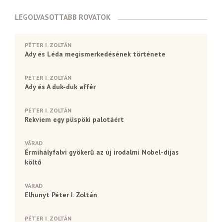
LEGOLVASOTTABB ROVATOK
PÉTER I. ZOLTÁN
Ady és Léda megismerkedésének története
PÉTER I. ZOLTÁN
Ady és A duk-duk affér
PÉTER I. ZOLTÁN
Rekviem egy püspöki palotáért
VÁRAD
Érmihályfalvi gyökerű az új irodalmi Nobel-díjas
költő
VÁRAD
Elhunyt Péter I. Zoltán
PÉTER I. ZOLTÁN