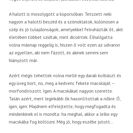
A halott is mosolygott a koporsóban. Tetszett neki
nagyon a halotti beszéd és a szónoklatok, különösen a
szép és jó tulajdonságok, amelyekkel felruházták őt, akit
életében többet szidtak, mint dicsértek. Elhallgatta
volna másnap reggelig is, hiszen ő volt ezen az udvaron
az egyetlen, aki nem fázott, és akinek semmi sem
hiányzott már.
Azért mégis tehettek volna mellé egy darab kolbászt és
egy üveg bort, no, meg a kedvenc fekete macskáját –
morfondírozott. Igen. A macskákat nagyon szerette.
Talán azért, mert leginkább ők hasonlítottak a nőkre. Ó,
igen, igen. Majdnem elfelejtette, hogy megfogadta és
mindenkinek el is mondta: ha meghal, akkor a lelke egy
macskába fog költözni. Még jó, hogy eszébe jutott…