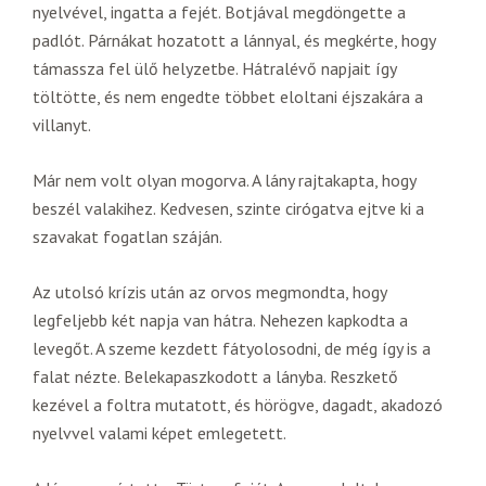
nyelvével, ingatta a fejét. Botjával megdöngette a
padlót. Párnákat hozatott a lánnyal, és megkérte, hogy
támassza fel ülő helyzetbe. Hátralévő napjait így
töltötte, és nem engedte többet eloltani éjszakára a
villanyt.
Már nem volt olyan mogorva. A lány rajtakapta, hogy
beszél valakihez. Kedvesen, szinte cirógatva ejtve ki a
szavakat fogatlan száján.
Az utolsó krízis után az orvos megmondta, hogy
legfeljebb két napja van hátra. Nehezen kapkodta a
levegőt. A szeme kezdett fátyolosodni, de még így is a
falat nézte. Belekapaszkodott a lányba. Reszkető
kezével a foltra mutatott, és hörögve, dagadt, akadozó
nyelvvel valami képet emlegetett.