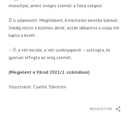
mosollyal, amint üveges szemét a falra szegezi.
Ő is odanézett. Meghökkent. A meztelen keretbe bámult.
Sokáig nézte a különös ábrát, aztán sikkantva a szája elé
kapta a kezét.
– Ó, a vén kecske, a vén szoknyapecér – suttogta, és
gyorsan lefogta az öreg szemét.
(Megjelent a Várad 2022/1. számában)
Illusztráció: Csathó Töhötöm
MEGOSZTOM