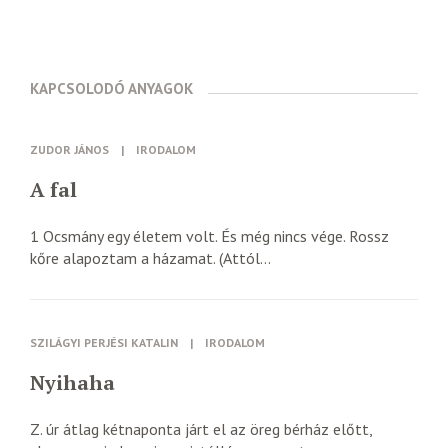
KAPCSOLODÓ ANYAGOK
ZUDOR JÁNOS
|
IRODALOM
A fal
1 Ocsmány egy életem volt. És még nincs vége. Rossz
kőre alapoztam a házamat. (Attól...
SZILÁGYI PERJÉSI KATALIN
|
IRODALOM
Nyihaha
Z. úr átlag kétnaponta járt el az öreg bérház előtt,