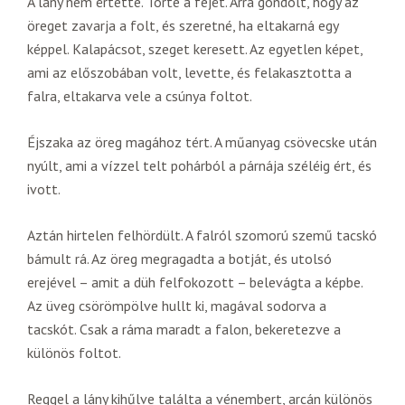
A lány nem értette. Törte a fejét. Arra gondolt, hogy az
öreget zavarja a folt, és szeretné, ha eltakarná egy
képpel. Kalapácsot, szeget keresett. Az egyetlen képet,
ami az előszobában volt, levette, és felakasztotta a
falra, eltakarva vele a csúnya foltot.
Éjszaka az öreg magához tért. A műanyag csövecske után
nyúlt, ami a vízzel telt pohárból a párnája széléig ért, és
ivott.
Aztán hirtelen felhördült. A falról szomorú szemű tacskó
bámult rá. Az öreg megragadta a botját, és utolsó
erejével – amit a düh felfokozott – belevágta a képbe.
Az üveg csörömpölve hullt ki, magával sodorva a
tacskót. Csak a ráma maradt a falon, bekeretezve a
különös foltot.
Reggel a lány kihűlve találta a vénembert, arcán különös