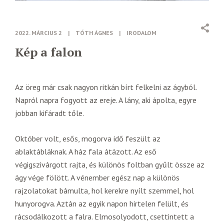
2022. MÁRCIUS 2
|
TÓTH ÁGNES
|
IRODALOM
Kép a falon
Az öreg már csak nagyon ritkán bírt felkelni az ágyból.
Napról napra fogyott az ereje. A lány, aki ápolta, egyre
jobban kifáradt tőle.
Október volt, esős, mogorva idő feszült az
ablaktábláknak. A ház fala átázott. Az eső
végigszivárgott rajta, és különös foltban gyűlt össze az
ágy vége fölött. A vénember egész nap a különös
rajzolatokat bámulta, hol kerekre nyílt szemmel, hol
hunyorogva. Aztán az egyik napon hirtelen felült, és
rácsodálkozott a falra. Elmosolyodott, csettintett a