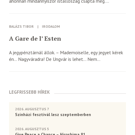
ahonnan mindannyiszor istállószag csapta meg....
BALÁZS TIBOR
|
IRODALOM
A Gare de l’ Esten
A jegypénztárnál állok. – Mademoiselle, egy jegyet kérek
én… Nagyváradra! De Ungvár is lehet… Nem...
LEGFRISSEBB HÍREK
2026. AUGUSZTUS 7
Színházi fesztivál lesz szeptemberben
2026. AUGUSZTUS 5
Give Peace a Chance – Hiroshima 81