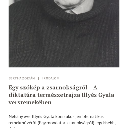
BERTHA ZOLTÁN
|
IRODALOM
Egy szókép a zsarnokságról – A
diktatúra természetrajza Illyés Gyula
versremekében
Néhány éve Illyés Gyula korszakos, emblematikus
remekművéről (Egy mondat a zsarnokságról) egy kisebb,