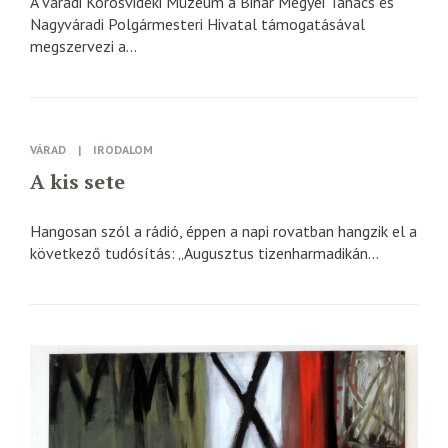
A váradi Körösvidéki Múzeum a Bihar Megyei Tanács és
Nagyváradi Polgármesteri Hivatal támogatásával
megszervezi a...
VÁRAD
|
IRODALOM
A kis sete
Hangosan szól a rádió, éppen a napi rovatban hangzik el a
következő tudósítás: „Augusztus tizenharmadikán...