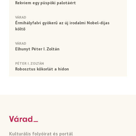
Rekviem egy püspöki palotáért
VÁRAD
Érmihályfalvi gyökerű az új irodalmi Nobel-díjas
költő
VÁRAD
Elhunyt Péter I. Zoltán
PÉTER I. ZOLTÁN
Robosztus kőkorlát a hídon
Kulturális folyóirat és portál