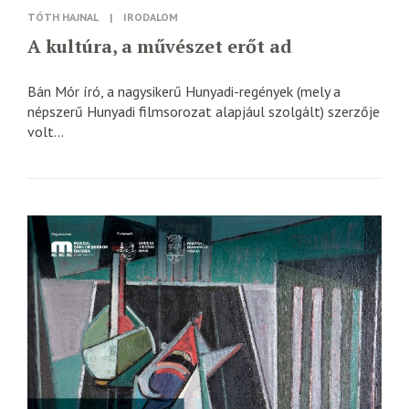
TÓTH HAJNAL
|
IRODALOM
A kultúra, a művészet erőt ad
Bán Mór író, a nagysikerű Hunyadi-regények (mely a
népszerű Hunyadi filmsorozat alapjául szolgált) szerzője
volt...