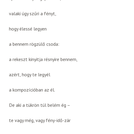
valaki úgy szűri a fényt,
hogy élessé legyen
a bennem rögzülő csoda:
a rekeszt kinyitja résnyire bennem,
azért, hogy te legyél
a kompozícióban az él.
De aki a tükrön túl belém ég –
te vagy még, vagy fény-idő-zár