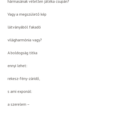
hármasának véletlen játéka csupán?
Vagy a megszülető kép
látványából fakadó
világharmónia vagy?
A boldogság titka
ennyi lehet:
rekesz-fény-záridő,
s ami exponál:
a szerelem –