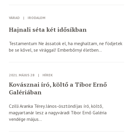
VÁRAD
|
IRODALOM
Hajnali séta két idősíkban
Testamentum Ne ássatok el, ha meghaltam, ne födjetek
be se kővel, se virággal! Emberbőrnyi életben...
2021. MÁJUS 28
|
HÍREK
Kovásznai író, költő a Tibor Ernő
Galériában
Czilli Aranka Térey János-ösztöndíjas író, költő,
magyartanár lesz a nagyváradi Tibor Ernő Galéria
vendége május...