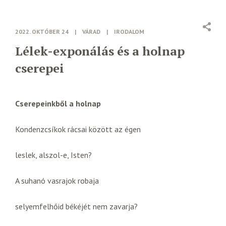
2022. OKTÓBER 24
|
VÁRAD
|
IRODALOM
Lélek-exponálás és a holnap
cserepei
Cserepeinkből a holnap
Kondenzcsíkok rácsai között az égen
leslek, alszol-e, Isten?
A suhanó vasrajok robaja
selyemfelhőid békéjét nem zavarja?