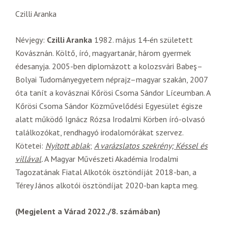
Czilli Aranka
Névjegy:
Czilli Aranka
1982. május 14‑én született
Kovásznán. Költő, író, magyartanár, három gyermek
édesanyja. 2005-ben diplomázott a kolozsvári Babeş–
Bolyai Tudományegyetem néprajz–magyar szakán, 2007
óta tanít a kovásznai Kőrösi Csoma Sándor Líceumban. A
Kőrösi Csoma Sándor Közművelődési Egyesület égisze
alatt működő Ignácz Rózsa Irodalmi Körben író-olvasó
találkozókat, rendhagyó irodalomórákat szervez.
Kötetei:
Nyitott ablak
;
A varázslatos szekrény; Késsel és
villával
.
A Magyar Művészeti Akadémia Irodalmi
Tagozatának Fiatal Alkotók ösztöndíját 2018-ban, a
Térey János alkotói ösztöndíjat 2020-ban kapta meg.
(Megjelent a Várad 2022./8. számában)