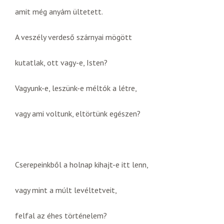
amit még anyám ültetett.
A veszély verdeső szárnyai mögött
kutatlak, ott vagy-e, Isten?
Vagyunk-e, leszünk-e méltók a létre,
vagy ami voltunk, eltörtünk egészen?
Cserepeinkből a holnap kihajt-e itt lenn,
vagy mint a múlt levéltetveit,
felfal az éhes történelem?