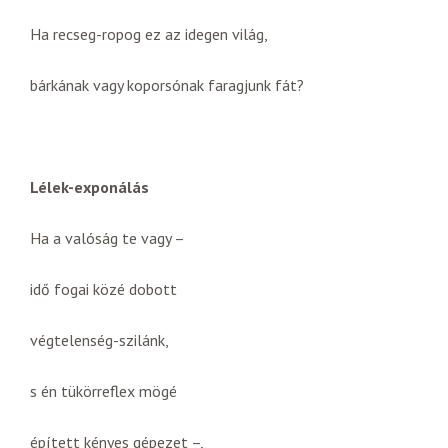
Ha recseg-ropog ez az idegen világ,
bárkának vagy koporsónak faragjunk fát?
Lélek-exponálás
Ha a valóság te vagy –
idő fogai közé dobott
végtelenség-szilánk,
s én tükörreflex mögé
épített kényes gépezet –,