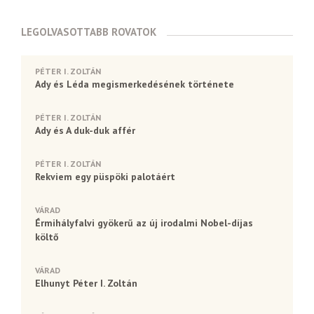
LEGOLVASOTTABB ROVATOK
PÉTER I. ZOLTÁN
Ady és Léda megismerkedésének története
PÉTER I. ZOLTÁN
Ady és A duk-duk affér
PÉTER I. ZOLTÁN
Rekviem egy püspöki palotáért
VÁRAD
Érmihályfalvi gyökerű az új irodalmi Nobel-díjas
költő
VÁRAD
Elhunyt Péter I. Zoltán