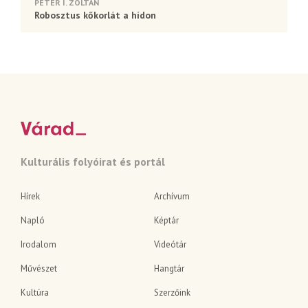
PÉTER I. ZOLTÁN
Robosztus kőkorlát a hídon
Kulturális folyóirat és portál
Hírek
Archívum
Napló
Képtár
Irodalom
Videótár
Művészet
Hangtár
Kultúra
Szerzőink