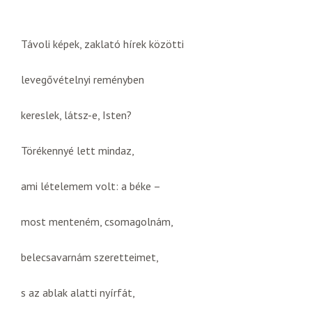
Távoli képek, zaklató hírek közötti
levegővételnyi reményben
kereslek, látsz-e, Isten?
Törékennyé lett mindaz,
ami lételemem volt: a béke –
most menteném, csomagolnám,
belecsavarnám szeretteimet,
s az ablak alatti nyírfát,