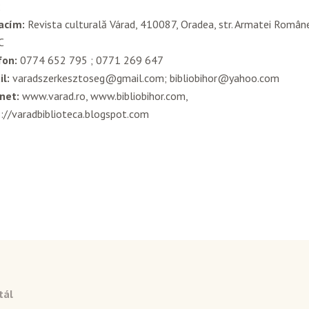
;
acím:
Revista culturală Várad, 410087, Oradea, str. Armatei Române 
C
fon:
0774 652 795 ; 0771 269 647
l:
varadszerkesztoseg@gmail.com; bibliobihor@yahoo.com
net:
www.varad.ro, www.bibliobihor.com,
://varadbiblioteca.blogspot.com
tál