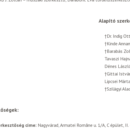
Alapító szerk
†Dr. Indig Ot
†Kinde Anna
†Barabás Zo
Tavaszi Hajn
Dénes Lászl
†Gittai Istvá
Lipcsei Márt
†Szilágyi Ala
tőségek:
erkesztőség címe:
Nagyvárad, Armatei Române u. 1/A, C épület, II. 