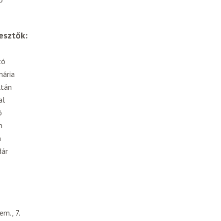
esztők:
tó
mária
ltán
al
ó
n
a
dár
em., 7.