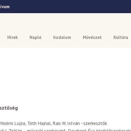
hívum
Hírek
Napló
Irodalom
Művészet
Kultúra
sztőség
 Noémi Lujza, Tóth Hajnal, Rais W. István - szerkesztők
ő J. Zoltán – műszaki szerkesztő, Darabont Éva tördelőszerkeszt