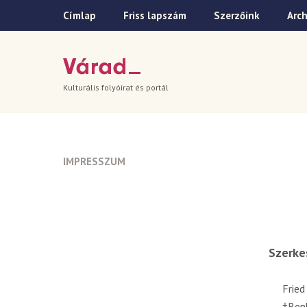
Címlap
Friss lapszám
Szerzőink
Arc
Kulturális folyóirat és portál
IMPRESSZUM
Szerke
Fried
†Benk