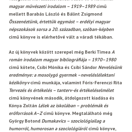
magyar művészeti irodalom – 1919–1989
című
mellett Barabás László és Bálint Zsigmond
Összenéztünk, értettük egymást – erdélyi magyar
népszokások sorsa a 20. században, szóban-képben
című könyve is elérhetővé vált a váradi tékában.
Az új könyvek között szerepel még Berki Tímea
A
román irodalom magyar bibliográfiája – 1970–1980
című kötete, Csibi Mónika és Csibi Sándor
Nevelésünk
eredménye: a mosolygó gyermek –neveléslélektani
kézikönyv
című munkája, valamint Fóris-Ferenczi Rita
Tervezés és értékelés – tanterv-és értékeléselmélet
című könyvének második, átdolgozott kiadása és
Kónya Zoltán
Lélek az iskolában – problémák és
erőforrások A–Z
című könyve. Megtalálható még
György Botond
Dumakavics – szociológiailag a
humorról, humorosan a szociológiáról
című könyve,