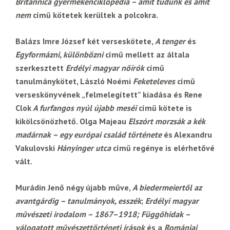
Britannica gyermekenciklopédia – amit tudunk és amit
nem
című kötetek kerültek a polcokra.
Balázs Imre József két verseskötete,
A tenger
és
Egyformázni, különbözni
című mellett az általa
szerkesztett
Erdélyi magyar nőírók
című
tanulmánykötet, László Noémi
Feketeleves
című
verseskönyvének „felmelegített” kiadása és Rene
Clok
A furfangos nyúl újabb meséi
című kötete is
kikölcsönözhető. Olga Majeau
Elszórt morzsák a kék
madárnak – egy európai család története
és Alexandru
Vakulovski
Hányinger utca
című regénye is elérhetővé
vált.
Murádin Jenő négy újabb műve,
A biedermeiertől az
avantgárdig – tanulmányok, esszék
;
Erdélyi magyar
művészeti irodalom – 1867–1918; Függőhidak –
válogatott művészettörténeti írások
és a
Romániai