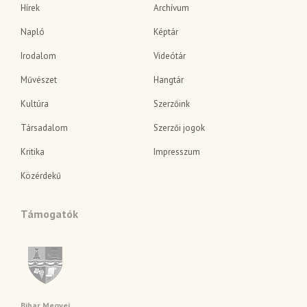
Hírek
Archívum
Napló
Képtár
Irodalom
Videótár
Művészet
Hangtár
Kultúra
Szerzőink
Társadalom
Szerzői jogok
Kritika
Impresszum
Közérdekű
Támogatók
Bihar Megyei