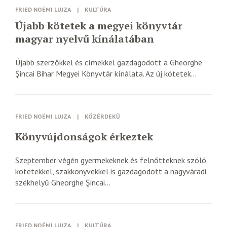
FRIED NOÉMI LUJZA
|
KULTÚRA
Újabb kötetek a megyei könyvtár
magyar nyelvű kínálatában
Újabb szerzőkkel és címekkel gazdagodott a Gheorghe
Şincai Bihar Megyei Könyvtár kínálata. Az új kötetek...
FRIED NOÉMI LUJZA
|
KÖZÉRDEKŰ
Könyvújdonságok érkeztek
Szeptember végén gyermekeknek és felnőtteknek szóló
kötetekkel, szakkönyvekkel is gazdagodott a nagyváradi
székhelyű Gheorghe Şincai...
FRIED NOÉMI LUJZA
|
KULTÚRA