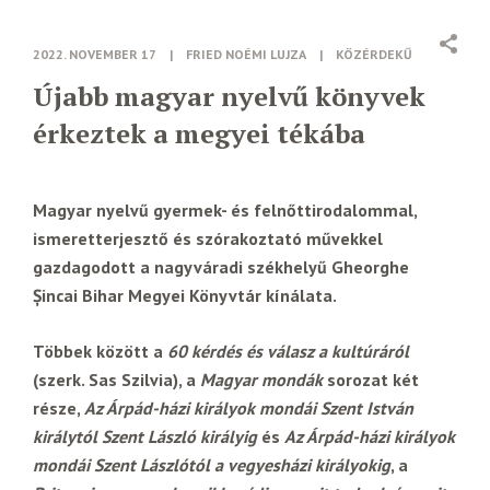
2022. NOVEMBER 17
|
FRIED NOÉMI LUJZA
|
KÖZÉRDEKŰ
Újabb magyar nyelvű könyvek
érkeztek a megyei tékába
Magyar nyelvű gyermek- és felnőttirodalommal,
ismeretterjesztő és szórakoztató művekkel
gazdagodott a nagyváradi székhelyű Gheorghe
Şincai
Bihar Megyei Könyvtár kínálata.
Többek között a
60 kérdés és válasz a kultúráról
(szerk. Sas Szilvia), a
Magyar mondák
sorozat két
része,
Az Árpád-házi királyok mondái Szent István
királytól Szent László királyig
és
Az Árpád-házi királyok
mondái Szent Lászlótól a vegyesházi királyokig
, a