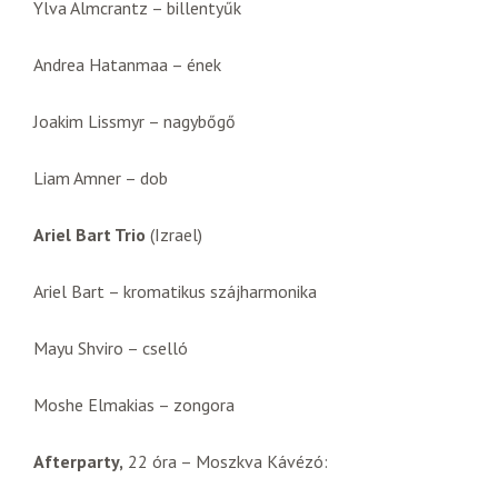
Ylva Almcrantz – billentyűk
Andrea Hatanmaa – ének
Joakim Lissmyr – nagybőgő
Liam Amner – dob
Ariel Bart Trio
(Izrael)
Ariel Bart – kromatikus szájharmonika
Mayu Shviro – cselló
Moshe Elmakias – zongora
Afterparty,
22 óra – Moszkva Kávézó: