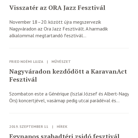
Visszatér az ORA Jazz Fesztivál
November 18–20. között újra megszervezik
Nagyváradon az Ora Jazz Fesztivált. A harmadik
alkalommal megtartandó fesztivál...
FRIED NOÉMI LUJZA
|
MŰVÉSZET
Nagyváradon kezdődött a KaravanAct
Fesztivál
Szombaton este a Générique (Iszlai József és Albert-Nagy
Örs) koncertjével, vasárnap pedig utcai parádéval és...
2019. SZEPTEMBER 11
|
HÍREK
Egynapos szabadtéri zsidó fesztivál