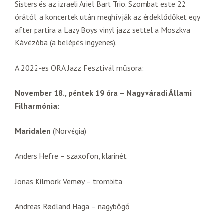
Sisters és az izraeli Ariel Bart Trio. Szombat este 22
órától, a koncertek után meghívják az érdeklődőket egy
after partira a Lazy Boys vinyl jazz settel a Moszkva
Kávézóba (a belépés ingyenes).
A 2022-es ORA Jazz Fesztivál műsora:
November 18., péntek 19 óra – Nagyváradi Állami
Filharmónia:
Maridalen
(Norvégia)
Anders Hefre – szaxofon, klarinét
Jonas Kilmork Vemøy – trombita
Andreas Rødland Haga – nagybőgő