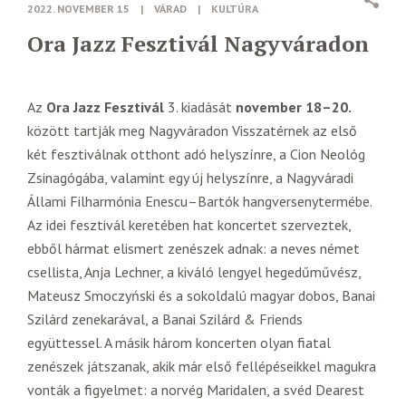
2022. NOVEMBER 15
|
VÁRAD
|
KULTÚRA
Ora Jazz Fesztivál Nagyváradon
Az
Ora Jazz Fesztivál
3. kiadását
november 18–20.
között tartják meg Nagyváradon Visszatérnek az első
két fesztiválnak otthont adó helyszínre, a Cion Neológ
Zsinagógába, valamint egy új helyszínre, a Nagyváradi
Állami Filharmónia Enescu–Bartók hangversenytermébe.
Az idei fesztivál keretében hat koncertet szerveztek,
ebből hármat elismert zenészek adnak: a neves német
csellista, Anja Lechner, a kiváló lengyel hegedűművész,
Mateusz Smoczyński és a sokoldalú magyar dobos, Banai
Szilárd zenekarával, a Banai Szilárd & Friends
együttessel. A másik három koncerten olyan fiatal
zenészek játszanak, akik már első fellépéseikkel magukra
vonták a figyelmet: a norvég Maridalen, a svéd Dearest