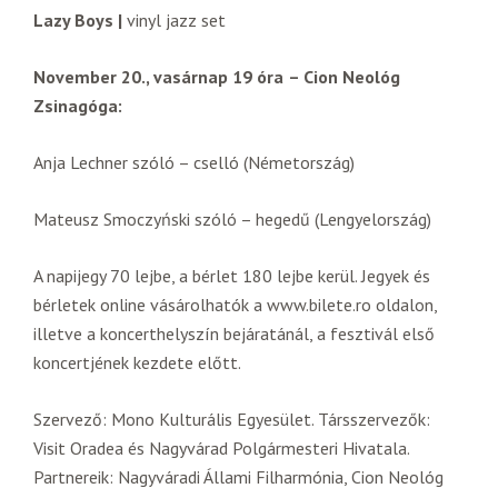
Lazy Boys |
vinyl jazz set
November 20., vasárnap 19 óra
– Cion Neológ
Zsinagóga:
Anja Lechner szóló – cselló (Németország)
Mateusz Smoczyński szóló – hegedű (Lengyelország)
A napijegy 70 lejbe, a bérlet 180 lejbe kerül. Jegyek és
bérletek online vásárolhatók a www.bilete.ro oldalon,
illetve a koncerthelyszín bejáratánál, a fesztivál első
koncertjének kezdete előtt.
Szervező: Mono Kulturális Egyesület. Társszervezők:
Visit Oradea és Nagyvárad Polgármesteri Hivatala.
Partnereik: Nagyváradi Állami Filharmónia, Cion Neológ