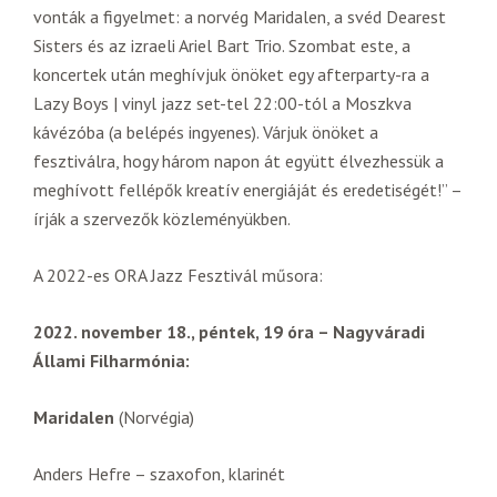
vonták a figyelmet: a norvég Maridalen, a svéd Dearest
Sisters és az izraeli Ariel Bart Trio. Szombat este, a
koncertek után meghívjuk önöket egy afterparty-ra a
Lazy Boys | vinyl jazz set-tel 22:00-tól a Moszkva
kávézóba (a belépés ingyenes). Várjuk önöket a
fesztiválra, hogy három napon át együtt élvezhessük a
meghívott fellépők kreatív energiáját és eredetiségét!” –
írják a szervezők közleményükben.
A 2022-es ORA Jazz Fesztivál műsora:
2022. november 18., péntek, 19 óra – Nagyváradi
Állami Filharmónia:
Maridalen
(Norvégia)
Anders Hefre – szaxofon, klarinét