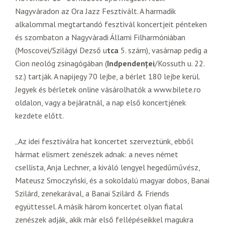
Nagyváradon az Ora Jazz Fesztivált. A harmadik
alkalommal megtartandó fesztivál koncertjeit pénteken
és szombaton a Nagyváradi Állami Filharmóniában
(Moscovei/Szilágyi Dezső u
tca
5. szám), vasárnap pedig a
Cion neológ zsinagógában (
Indpendenţei
/Kossuth u. 22.
sz.) tartják. A napijegy 70 lejbe, a bérlet 180 lejbe kerül.
Jegyek és bérletek online vásárolhatók a www.bilete.ro
oldalon, vagy a bejáratnál, a nap első koncertjének
kezdete előtt.
„Az idei fesztiválra hat koncertet szerveztünk, ebből
hármat elismert zenészek adnak: a neves német
csellista, Anja Lechner, a kiváló lengyel hegedűművész,
Mateusz Smoczyński, és a sokoldalú magyar dobos, Banai
Szilárd, zenekarával, a Banai Szilárd & Friends
együttessel. A másik három koncertet olyan fiatal
zenészek adják, akik már első fellépéseikkel magukra