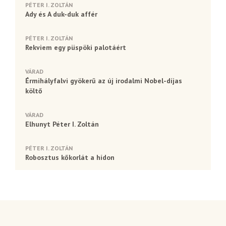
PÉTER I. ZOLTÁN
Ady és A duk-duk affér
PÉTER I. ZOLTÁN
Rekviem egy püspöki palotáért
VÁRAD
Érmihályfalvi gyökerű az új irodalmi Nobel-díjas
költő
VÁRAD
Elhunyt Péter I. Zoltán
PÉTER I. ZOLTÁN
Robosztus kőkorlát a hídon