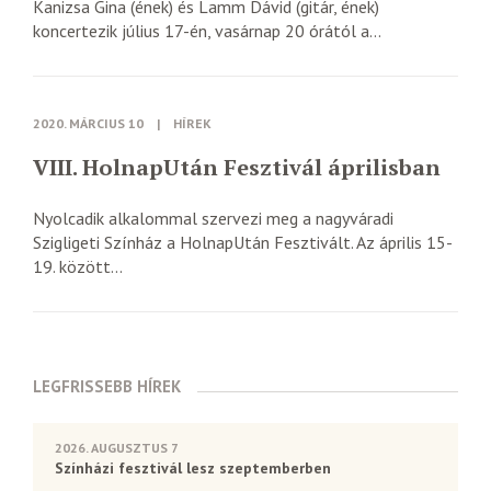
Kanizsa Gina (ének) és Lamm Dávid (gitár, ének)
koncertezik július 17-én, vasárnap 20 órától a...
2020. MÁRCIUS 10
|
HÍREK
VIII. HolnapUtán Fesztivál áprilisban
Nyolcadik alkalommal szervezi meg a nagyváradi
Szigligeti Színház a HolnapUtán Fesztivált. Az április 15-
19. között...
LEGFRISSEBB HÍREK
2026. AUGUSZTUS 7
Színházi fesztivál lesz szeptemberben