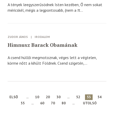
A tények leegyszerűsödnek Isten kezében, Ő nem sokat
méricskél, mégis a legpontosabb, (nem a π...
ZUDOR JÁNOS
|
IRODALOM
Himnusz Barack Obamának
A csend hüllői megmotoznak, véges lett a végtelen,
körme nőtt a kihűlt Földnek. Csend szigetén,...
ELSŐ
...
10
20
30
...
52
53
54
55
...
60
70
80
...
UTOLSÓ