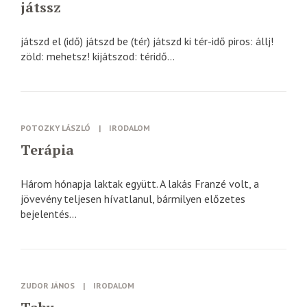
játssz
játszd el (idő) játszd be (tér) játszd ki tér-idő piros: állj!
zöld: mehetsz! kijátszod: téridő...
POTOZKY LÁSZLÓ
|
IRODALOM
Terápia
Három hónapja laktak együtt. A lakás Franzé volt, a
jövevény teljesen hívatlanul, bármilyen előzetes
bejelentés...
ZUDOR JÁNOS
|
IRODALOM