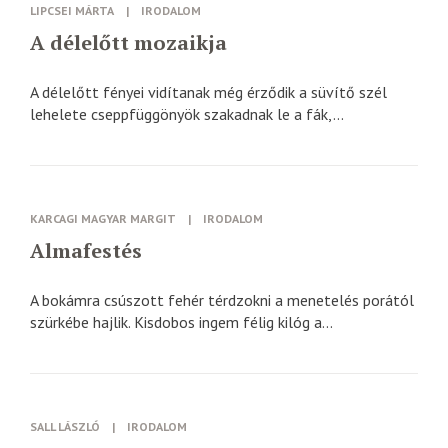
LIPCSEI MÁRTA
|
IRODALOM
A délelőtt mozaikja
A délelőtt fényei vidítanak még érződik a süvítő szél
lehelete cseppfüggönyök szakadnak le a fák,...
KARCAGI MAGYAR MARGIT
|
IRODALOM
Almafestés
A bokámra csúszott fehér térdzokni a menetelés porától
szürkébe hajlik. Kisdobos ingem félig kilóg a...
SALL LÁSZLÓ
|
IRODALOM