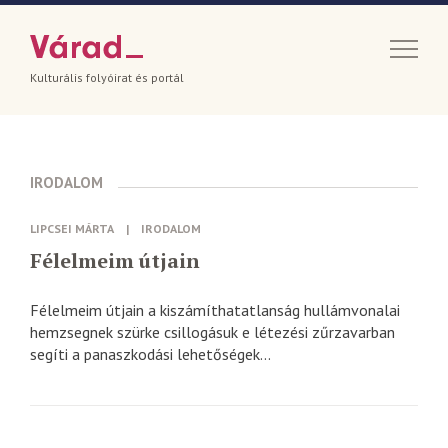
Kulturális folyóirat és portál
IRODALOM
LIPCSEI MÁRTA
|
IRODALOM
Félelmeim útjain
Félelmeim útjain a kiszámíthatatlanság hullámvonalai
hemzsegnek szürke csillogásuk e létezési zűrzavarban
segíti a panaszkodási lehetőségek...