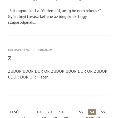
„Suttognod kell a félelemtől, amíg be nem rekedsz”
Gyűszűnyi tavasz kellene az idegeknek, hogy
szaparodjanak...
BRÉDA FERENC
|
IRODALOM
Z
ZUDOR UDOR DOR OR ZUDOR UDOR DOR OR ZUDOR
UDOR DOR O R ! Isten...
ELSŐ
...
10
20
30
...
53
54
55