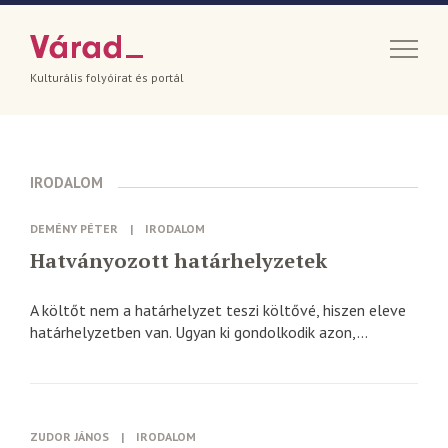
Kulturális folyóirat és portál
IRODALOM
DEMÉNY PÉTER
|
IRODALOM
Hatványozott határhelyzetek
A költőt nem a határhelyzet teszi költővé, hiszen eleve
határhelyzetben van. Ugyan ki gondolkodik azon,...
ZUDOR JÁNOS
|
IRODALOM