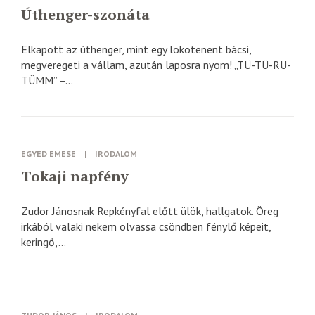
Úthenger-szonáta
Elkapott az úthenger, mint egy lokotenent bácsi,
megveregeti a vállam, azután laposra nyom! „TÜ-TÜ-RÜ-
TÜMM” –...
EGYED EMESE
|
IRODALOM
Tokaji napfény
Zudor Jánosnak Repkényfal előtt ülök, hallgatok. Öreg
irkából valaki nekem olvassa csöndben fénylő képeit,
keringő,...