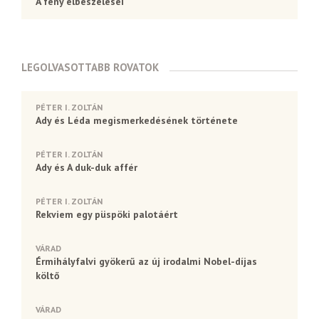
A fény elbeszélései
LEGOLVASOTTABB ROVATOK
PÉTER I. ZOLTÁN
Ady és Léda megismerkedésének története
PÉTER I. ZOLTÁN
Ady és A duk-duk affér
PÉTER I. ZOLTÁN
Rekviem egy püspöki palotáért
VÁRAD
Érmihályfalvi gyökerű az új irodalmi Nobel-díjas
költő
VÁRAD