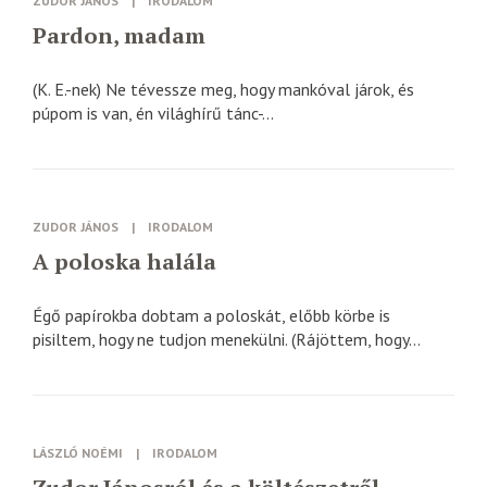
ZUDOR JÁNOS
|
IRODALOM
Pardon, madam
(K. E.-nek) Ne tévessze meg, hogy mankóval járok, és
púpom is van, én világhírű tánc-...
ZUDOR JÁNOS
|
IRODALOM
A poloska halála
Égő papírokba dobtam a poloskát, előbb körbe is
pisiltem, hogy ne tudjon menekülni. (Rájöttem, hogy...
LÁSZLÓ NOÉMI
|
IRODALOM