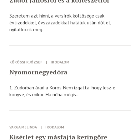
Zudor Jánosról és a költészetről
Szeretem azt hinni, a versírók költősége csak
évtizedekkel, évszázadokkal haláluk után dől el,
nyilatkozik meg...
KŐRÖSSI P. JÓZSEF
|
IRODALOM
Nyomornegyedóra
1. Zudorban árad a Körös Nem izgatta, hogy lesz-e
könyve, és mikor. Ha néha mégis...
VARGA MELINDA
|
IRODALOM
Kísérlet egy másfajta keringőre