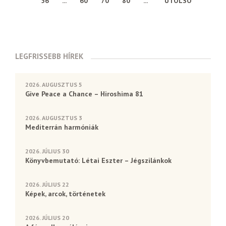
56
...
60
70
80
...
UTOLSÓ
LEGFRISSEBB HÍREK
2026. AUGUSZTUS 5
Give Peace a Chance – Hiroshima 81
2026. AUGUSZTUS 3
Mediterrán harmóniák
2026. JÚLIUS 30
Könyvbemutató: Létai Eszter – Jégszilánkok
2026. JÚLIUS 22
Képek, arcok, történetek
2026. JÚLIUS 20