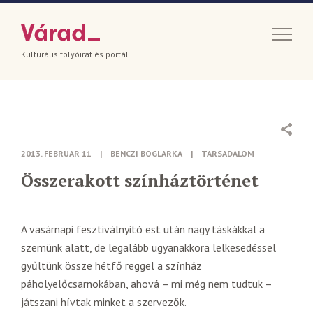
Kulturális folyóirat és portál
2013. FEBRUÁR 11
|
BENCZI BOGLÁRKA
|
TÁRSADALOM
Összerakott színháztörténet
A vasárnapi fesztiválnyitó est után nagy táskákkal a
szemünk alatt, de legalább ugyanakkora lelkesedéssel
gyűltünk össze hétfő reggel a színház
páholyelőcsarnokában, ahová – mi még nem tudtuk –
játszani hívtak minket a szervezők.