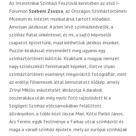
Az Interetnikai Színházi Fesztivál keretében az első I-
Fórumon
Szebeni Zsuzsa
, az Országos Színháztörténeti
Múzeum és Intézet munkatársa tartott előadást.
Amolyan játékosat. A jelen lévő színházkedvelők, a
színház fiatal önkéntesei, és mi, a sajtó képviselői
csapatot építettünk, majd kiélhettük játékos énünket.
Puzzle-kirakással elevenedett meg ugyanis egy
színháztörténeti kiállítás. Kiraktunk a magyar nemzet
nagy színészeiről fennmaradt képeket, illetve olyan
színháztörténeti eseményt megörökítő fotográfiát, mint
az erdélyi főnemesek által bemutatott élőkép, amely
Zrínyi Miklós eskütételét ábrázolja. A darabok
összerakása után még nyolc fotó rajzolódott ki a
Szigligeti Színház előcsarnokában felállított
állványokon, a többi közt Jászai Mari, Kótsi Patkó János,
Ács Ferenc egyik festménye a Farkas utcai színházról és
maga a váradi színház épülete, mely az európai színházak