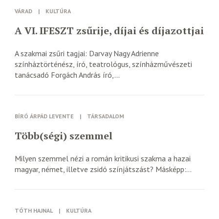
VÁRAD
|
KULTÚRA
A VI. IFESZT zsűrije, díjai és díjazottjai
A szakmai zsűri tagjai: Darvay Nagy Adrienne
színháztörténész, író, teatrológus, színházművészeti
tanácsadó Forgách András író,...
BÍRÓ ÁRPÁD LEVENTE
|
TÁRSADALOM
Több(ségi) szemmel
Milyen szemmel nézi a román kritikusi szakma a hazai
magyar, német, illetve zsidó színjátszást? Másképp:...
TÓTH HAJNAL
|
KULTÚRA