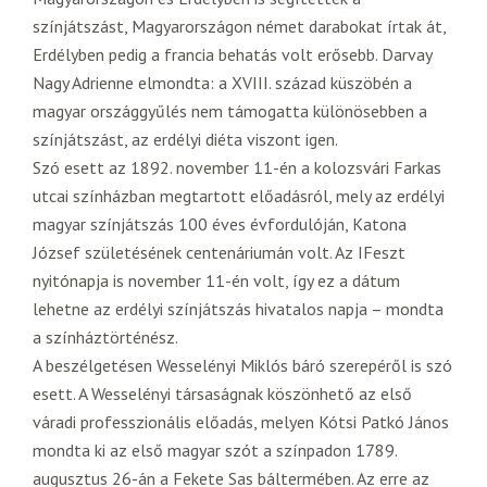
színjátszást, Magyarországon német darabokat írtak át,
Erdélyben pedig a francia behatás volt erősebb. Darvay
Nagy Adrienne elmondta: a XVIII. század küszöbén a
magyar országgyűlés nem támogatta különösebben a
színjátszást, az erdélyi diéta viszont igen.
Szó esett az 1892. november 11-én a kolozsvári Farkas
utcai színházban megtartott előadásról, mely az erdélyi
magyar színjátszás 100 éves évfordulóján, Katona
József születésének centenáriumán volt. Az IFeszt
nyitónapja is november 11-én volt, így ez a dátum
lehetne az erdélyi színjátszás hivatalos napja – mondta
a színháztörténész.
A beszélgetésen Wesselényi Miklós báró szerepéről is szó
esett. A Wesselényi társaságnak köszönhető az első
váradi professzionális előadás, melyen Kótsi Patkó János
mondta ki az első magyar szót a színpadon 1789.
augusztus 26-án a Fekete Sas báltermében. Az erre az