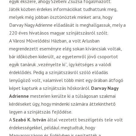
egyik ékszere, ahogy Szebeni Zsuzsa fogalmazott.
Játék közben érdekes információkat tudhattunk meg,
melyek még jobban ösztönöztek minket arra, hogy
Darvay Nagy Adrienne előadását is meghallgassuk, mely a
220 éves hivatásos magyar színjátszásról szólt.
A Városi Művelődési Házban, a volt Arlusban
megrendezett eseményre elég sokan kíváncsiak voltak,
bár időközben kiderült, az egyetemről jövő csoportot
egyik tanáruk „vezényelte ki”, így kétséges a valódi
érdeklődés. Pedig a színjátszásról szóló előadás
lenyűgöző volt, valamivel több mint egy órában átfogó
képet kaptunk a színjátszás hőskoráról.
Darvay Nagy
Adrienne
mesterien kerülte ki a túlságosan szakmai
kérdéseket úgy, hogy mindenki számára áttekinthető
legyen a színjátszás fejlődése.
A
Szabó K. István
által vezetett beszélgetés tele volt
érdekességekkel, például megtudtuk, hogy
Magyarországon és Erdélyben is segítették a