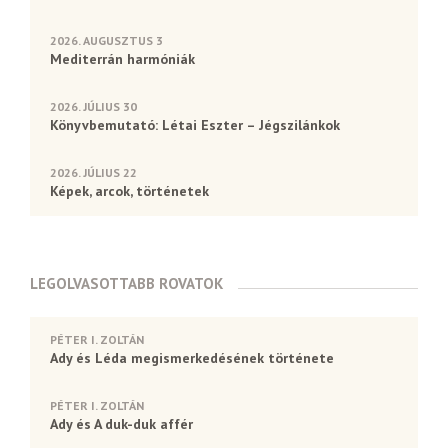
2026. AUGUSZTUS 3
Mediterrán harmóniák
2026. JÚLIUS 30
Könyvbemutató: Létai Eszter – Jégszilánkok
2026. JÚLIUS 22
Képek, arcok, történetek
LEGOLVASOTTABB ROVATOK
PÉTER I. ZOLTÁN
Ady és Léda megismerkedésének története
PÉTER I. ZOLTÁN
Ady és A duk-duk affér