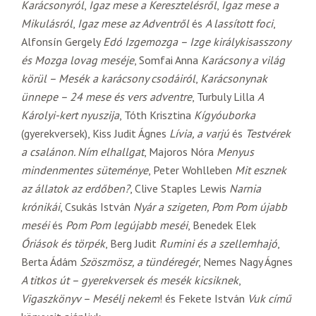
Karácsonyról
,
Igaz mese a Keresztelésről
,
Igaz mese a
Mikulásról
,
Igaz mese az Adventről
és
A lassított foci
,
Alfonsín Gergely
Edó Izgemozga – Izge királykisasszony
és Mozga lovag meséje
, Somfai Anna
Karácsony a világ
körül – Mesék a karácsony csodáiról
,
Karácsonynak
ünnepe – 24 mese és vers adventre
, Turbuly Lilla
A
Károlyi-kert nyuszija
, Tóth Krisztina
Kígyóuborka
(gyerekversek), Kiss Judit Ágnes
Lívia, a varjú
és
Testvérek
a csalánon. Ním elhallgat
, Majoros Nóra
Menyus
mindenmentes süteménye
, Peter Wohlleben
Mit esznek
az állatok az erdőben?
, Clive Staples Lewis
Narnia
krónikái
, Csukás István
Nyár a szigeten, Pom Pom újabb
meséi
és
Pom Pom legújabb meséi
, Benedek Elek
Óriások és törpék
, Berg Judit
Rumini és a szellemhajó
,
Berta Ádám
Szöszmösz, a tündéregér
, Nemes Nagy Ágnes
A titkos út – gyerekversek és mesék kicsiknek
,
Vigaszkönyv – Mesélj nekem
! és Fekete István
Vuk című