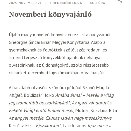
2025. NOVEMBER 21
|
FRIED NOÉMI LUJZA
|
KULTÚRA
Novemberi könyvajánló
Újabb magyar nyelvű könyvek érkeztek a nagyváradi
Gheorghe Șincai Bihar Megyei Könyvtárba. Alább a
gyermekeknek és felnőttek szóló, szépirodalmi és
ismeretterjesztő könyvekből ajánlunk néhányat
olvasóinknak, az újdonságokról szóló részletesebb
cikkünket decemberi lapszámunkban olvashatják.
A fiatalabb olvasók számára például Szabó Magda
Abigél
, Boldizsár Ildikó
Amália álmai – Mesék a világ
legszomorúbb boszorkányáról
,
Az igazi vándorút
és
Fekete Világkerülő Ember meséi
, Molnár Krisztina Rita
Az angyal meséje
,
Csukás István nagy meséskönyve
,
Kertész Erzsi
Éjszakai kert
, Lackfi János
Igaz mese a