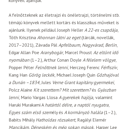
könyveit ajánljuk.
A felnőtteknek az életrajzi és önéletrajzi, történelmi stb.
témájú könyvek mellett kortárs és klasszikus műveket is
ajánlunk. Ilyenek például Joseph Heller
A 22-es csapdája
,
Tóth Krisztina
Ahonnan látni az eget
(tárcák, novellák,
2017–2021), Závada Pál
Apfelbaum, Nagyvárad, Berlin
,
Edgar Allan Poe
Aranybogár
, Marcel Proust
Az eltűnt idő
nyomában
(1–2.), Arthur Conan Doyle
A félelem völgye
,
Popper Péter
Felnőttnek lenni
, Herczeg Ferenc
Férfiszív
,
Kang Han
Görög leckék
, Michael Joseph Quin
Gőzhajóval
a Dunán –1834
, Jules
Verne Grant kapitány gyermekei
,
Polcz Alaine
Kit szerettem? Mit szerettem?
és
Gyászban
lenni
, Mario Vargas Llosa
A gyerekek hajója,
valamint
Haruki Murakami A
határtól délre, a naptól nyugatra
,
Egyes szám első szem
ély és
A kormányzó halála
(1–2.),
Babits Mihály
Hatholdas rózsakert
, Ragályi Elemér
Mancikám, Déneském és még sokan mások,
Harper Lee