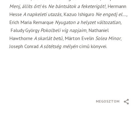
Menj, állíts őrt!
és
Ne bántsátok a feketerigót!
, Hermann
Hesse
A napkeleti utazás
, Kazuo Ishiguro
Ne engedj el…,
Erich Maria Remarque
Nyugaton a helyzet változatlan,
Faludy György
Pokolbeli víg napjaim
, Nathaniel
Hawthorne
A skarlát betű
, Márton Evelin
Solea Minor
,
Joseph Conrad
A sötétség mélyén
című könyvei.
MEGOSZTOM