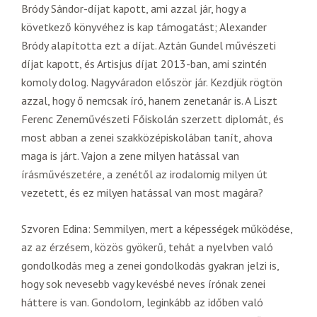
Bródy Sándor-díjat kapott, ami azzal jár, hogy a
következő könyvéhez is kap támogatást; Alexander
Bródy alapította ezt a díjat. Aztán Gundel művészeti
díjat kapott, és Artisjus díjat 2013-ban, ami szintén
komoly dolog. Nagyváradon először jár. Kezdjük rögtön
azzal, hogy ő nemcsak író, hanem zenetanár is. A Liszt
Ferenc Zeneművészeti Főiskolán szerzett diplomát, és
most abban a zenei szakközépiskolában tanít, ahova
maga is járt. Vajon a zene milyen hatással van
írásművészetére, a zenétől az irodalomig milyen út
vezetett, és ez milyen hatással van most magára?
Szvoren Edina: Semmilyen, mert a képességek működése,
az az érzésem, közös gyökerű, tehát a nyelvben való
gondolkodás meg a zenei gondolkodás gyakran jelzi is,
hogy sok nevesebb vagy kevésbé neves írónak zenei
háttere is van. Gondolom, leginkább az időben való