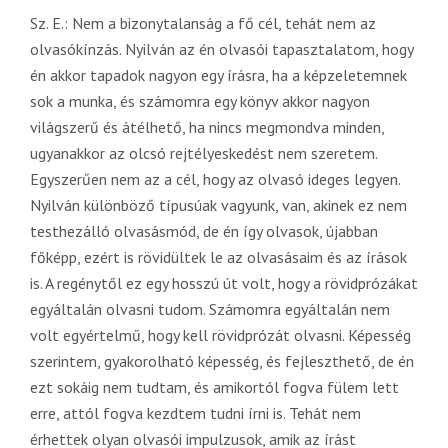
Sz. E.: Nem a bizonytalanság a fő cél, tehát nem az
olvasókínzás. Nyilván az én olvasói tapasztalatom, hogy
én akkor tapadok nagyon egy írásra, ha a képzeletemnek
sok a munka, és számomra egy könyv akkor nagyon
világszerű és átélhető, ha nincs megmondva minden,
ugyanakkor az olcsó rejtélyeskedést nem szeretem.
Egyszerűen nem az a cél, hogy az olvasó ideges legyen.
Nyilván különböző típusúak vagyunk, van, akinek ez nem
testhezálló olvasásmód, de én így olvasok, újabban
főképp, ezért is rövidültek le az olvasásaim és az írások
is. A regénytől ez egy hosszú út volt, hogy a rövidprózákat
egyáltalán olvasni tudom. Számomra egyáltalán nem
volt egyértelmű, hogy kell rövidprózát olvasni. Képesség
szerintem, gyakorolható képesség, és fejleszthető, de én
ezt sokáig nem tudtam, és amikortól fogva fülem lett
erre, attól fogva kezdtem tudni írni is. Tehát nem
érhettek olyan olvasói impulzusok, amik az írást