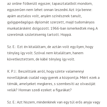
az online fölkerült egyszer, tapasztalatból mondom,
egyszerűen nem lehet onnan leszedni. Azt írja benne:
apám asztalos volt, anyám színésznek tanult,
gyógypedagógus diplomát szerzett, majd tudományos
munkatársként dolgozott. 1966-ban ismerkedtek meg. A
szerelmük születésemig tartott. Hoppá.
Sz. E.: Ezt én kitaláltam, de aztán volt egy ilyen, hogy
tényleg így volt. Szóval nem kitaláltam, hanem
következtettem, de kábé tényleg így volt.
K. P. J.: Beszéltünk arról, hogy szinte valamennyi
novellájának család vagy gyerek a központja. Miért ezek a
témák, amelyeket megkeres, s szembesíti az olvasóját
velük? Honnan szedi ezeket a figurákat?
Sz. E.: Azt hiszem, mindenkinek van egy túl erős anyja vagy