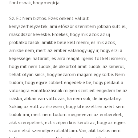
fontosnak, hogy megírja.
Sz. E.: Nem biztos. Ezek önként vállalt
kényszerhelyzetek, ami először szerintem jobban sült el,
másodszor kevésbé. Érdekes, hogy mik azok az új
próbálkozások, amikbe bele kell menni, és mik azok,
amikbe nem, mert az ember valahogy úgy ír, hogy érzi a
képességei határait, és arra reagál. Igenis föl kell ismerni,
hogy mit nem tudok, de akkortól amit tudok, az kimerül,
tehát olyan sincs, hogy bezárom magam egy körbe. Nem
tudom, hogy egyre többet engedek-e be, hogy például a
valóságra vonatkozásnak milyen szintjeit engedem be az
írásba, abban van változás, ha nem sok, de árnyalatnyi.
Sokáig az volt az érzésem, hogy kifejezetten azért sem
tudok írni, mert nem tudom megnevezni az embereket,
akik szerepelnek, ezt szépen ki is kerüli az, hogy az egyes
szám első személyre rátaláltam. Van, akit biztos nem