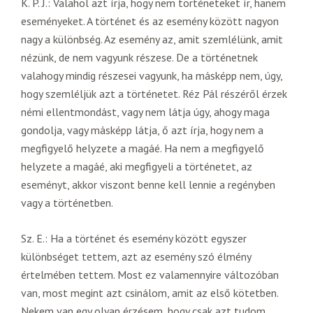
K. P. J.: Valahol azt írja, hogy nem történeteket ír, hanem
eseményeket. A történet és az esemény között nagyon
nagy a különbség. Az esemény az, amit szemlélünk, amit
nézünk, de nem vagyunk részese. De a történetnek
valahogy mindig részesei vagyunk, ha másképp nem, úgy,
hogy szemléljük azt a történetet. Réz Pál részéről érzek
némi ellentmondást, vagy nem látja úgy, ahogy maga
gondolja, vagy másképp látja, ő azt írja, hogy nem a
megfigyelő helyzete a magáé. Ha nem a megfigyelő
helyzete a magáé, aki megfigyeli a történetet, az
eseményt, akkor viszont benne kell lennie a regényben
vagy a történetben.
Sz. E.: Ha a történet és esemény között egyszer
különbséget tettem, azt az esemény szó élmény
értelmében tettem. Most ez valamennyire változóban
van, most megint azt csinálom, amit az első kötetben.
Nekem van egy olyan érzésem, hogy csak azt tudom