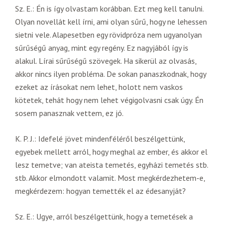
Sz. E.: Én is így olvastam korábban. Ezt meg kell tanulni.
Olyan novellát kell írni, ami olyan sűrű, hogy ne lehessen
sietni vele. Alapesetben egy rövidpróza nem ugyanolyan
sűrűségű anyag, mint egy regény. Ez nagyjából így is
alakul. Lírai sűrűségű szövegek. Ha sikerül az olvasás,
akkor nincs ilyen probléma. De sokan panaszkodnak, hogy
ezeket az írásokat nem lehet, holott nem vaskos
kötetek, tehát hogy nem lehet végigolvasni csak úgy. Én
sosem panasznak vettem, ez jó.
K. P. J.: Idefelé jövet mindenféléről beszélgettünk,
egyebek mellett arról, hogy meghal az ember, és akkor el
lesz temetve; van ateista temetés, egyházi temetés stb.
stb. Akkor elmondott valamit. Most megkérdezhetem-e,
megkérdezem: hogyan temették el az édesanyját?
Sz. E.: Ugye, arról beszélgettünk, hogy a temetések a