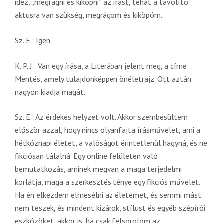
idéz, „megrágni és kiköpni” az írást, tehát a távolító
aktusra van szükség, megrágom és kiköpöm.
Sz. E.: Igen.
K. P. J.: Van egy írása, a Literában jelent meg, a címe
Mentés, amely tulajdonképpen önéletrajz. Ott aztán
nagyon kiadja magát.
Sz. E.: Az érdekes helyzet volt. Akkor szembesültem
először azzal, hogy nincs olyanfajta írásművelet, ami a
hétköznapi életet, a valóságot érintetlenül hagyná, és ne
fikciósan tálalná. Egy online felületen való
bemutatkozás, aminek megvan a maga terjedelmi
korlátja, maga a szerkesztés ténye egy fikciós művelet.
Ha én elkezdem elmesélni az életemet, és semmi mást
nem teszek, és mindent kizárok, stílust és egyéb szépírói
eszközöket, akkor is, ha csak felsorolom az