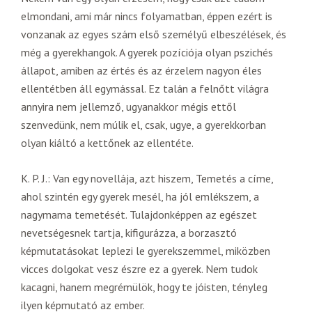
elmondani, ami már nincs folyamatban, éppen ezért is
vonzanak az egyes szám első személyű elbeszélések, és
még a gyerekhangok. A gyerek pozíciója olyan pszichés
állapot, amiben az értés és az érzelem nagyon éles
ellentétben áll egymással. Ez talán a felnőtt világra
annyira nem jellemző, ugyanakkor mégis ettől
szenvedünk, nem múlik el, csak, ugye, a gyerekkorban
olyan kiáltó a kettőnek az ellentéte.
K. P. J.: Van egy novellája, azt hiszem, Temetés a címe,
ahol szintén egy gyerek mesél, ha jól emlékszem, a
nagymama temetését. Tulajdonképpen az egészet
nevetségesnek tartja, kifigurázza, a borzasztó
képmutatásokat leplezi le gyerekszemmel, miközben
vicces dolgokat vesz észre ez a gyerek. Nem tudok
kacagni, hanem megrémülök, hogy te jóisten, tényleg
ilyen képmutató az ember.