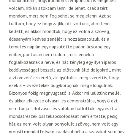
mondhatnám, hogy irodalmi szempontból is elégedett
voltam, ritkán szoktam lenni, de lehet, csak azért
mondom, mert nem fog sehol se megjelenni. Azt se
tudtam, hogy ez hogy zajlik, ott voltunk, ahol lenni
kellett, és akkor mondtuk, hogy ez volna a szöveg,
édesanyám kedves zenéjét is hozzácsatoltuk, és a
temetés napján egy napsütötte padon ücsörög egy
ember, pontosan nem tudom, mi is ennek a
foglalkozásnak a neve, és hát tényleg egy ilyen iparos
kedélyességgel beszélt az előttünk álló dolgokról, mint
a vízvezeték-szerelő, aki gyűlöli is, meg szereti is, hogy
ezek a vízvezetékek bugyborognak, meg eldugulnak.
Bizonyos fokig megnyugtató is. Akkor mi leültünk mellé,
és akkor elkezdte olvasni, és demonstrálta, hogy ő ezt
nem tudja felolvasni, és valóban hallottuk, egyrészt a
mondatrészek összekapcsolódását nem értette, pedig
hát ez nem volt olyan bonyolult szöveg, nem volt egy
prousti mondatfolyam, ráadásul néha a szavakat sem úgy