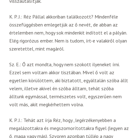
visszautasítják.
K. P. J.: Réz Pállal akkoriban találkozott? Mindenféle
összefüggésben emlegetjük az ő nevét, de abban az
értelemben nem, hogy sok mindenkit indított el a pályán.
Elég rigorózus ember. Nem is tudom, írt-e valakiről olyan
szeretettel, mint magáról.
Sz. E.: Ő azt mondta, hogy nem szokott ilyeneket írni.
Ezzel sem voltam akkor tisztában. Mivel ő volt az
egyetlen körülöttem, aki biztatott, egyáltalán szóba állt
velem, illetve akivel én szóba álltam, tehát szóba
álltunk egymással, természetes volt, egyszerűen nem
volt más, akit megkérhettem volna.
K. P. J.: Tehát azt írja Réz, hogy „legérzékenyebben a
megalázottakra és megszomorítottakra figyel (legyen az
ő, maga vagy más), Szvoren azonban túllép a nagy