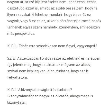
nagyon átlátszó kijelentéseket nem lehet tenni, tehát
összefügg azzal is, amiről az előbb beszéltem, hogy ha
ilyen szavakat ki lehetne mondani, hogy én ez és ez
vagyok, vagy ő ez és ez, akkor a történetek elmesélhetők
lennének egyes szám harmadik személyben, ami egészen
más perspektíva.
K. P. J.: Tehát erre szándékosan nem figyel, vagy engedi?
Sz. E.: A szexualitás fontos része az életnek, és ha éppen
így jelenik meg, hogy az aktus az mégsem az aktus,
szóval nem képileg van jelen, tudatos, hogy ezt is
felvállalom.
K. P. J.: A bizonytalanságkeltés tudatos?
Bizonytalanságban hagyni az olvasót, ahogy maga is
bizonytalan.