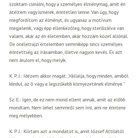
szoktam csinálni, hogy a személyes élménymag, amit én
átéltem vagy ismerek, érintetlen lenne. Van úgy, hogy
megfordítom az élményt, és ugyanaz a motívum
megjelenik, vagy épp ellenkezőleg, hogy sterilizálva van
valami, akár az én életemben, akár hozzám közel állónál.
De önéletrajzi értelemben semmiképp sincs személyes
érintettség az írásaimban, illetve nagyon kevés. És azt
nem árulom el, hogy melyik.
K. P. J.: Idézem akkor magát. „Vállalja, hogy minden, amiből
kiindul, az ő vagy a legszűkebb környezetének élménye.”
Sz. E.: Igen, de ez nem mond ellent annak, amit az előbb
mondtam. Nem lehet semmiről sem írni, ami ne érintene
meg mélyebben.
K. P. J.: Kiírtam azt a mondatot is, amit József Attilától