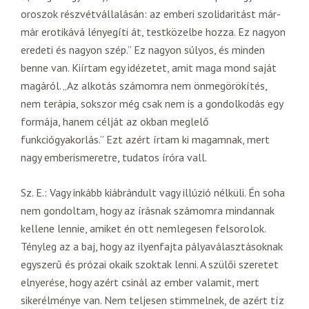
oroszok részvétvállalásán: az emberi szolidaritást már-
már erotikává lényegíti át, testközelbe hozza. Ez nagyon
eredeti és nagyon szép.” Ez nagyon súlyos, és minden
benne van. Kiírtam egy idézetet, amit maga mond saját
magáról. „Az alkotás számomra nem önmegörökítés,
nem terápia, sokszor még csak nem is a gondolkodás egy
formája, hanem célját az okban meglelő
funkciógyakorlás.” Ezt azért írtam ki magamnak, mert
nagy emberismeretre, tudatos íróra vall.
Sz. E.: Vagy inkább kiábrándult vagy illúzió nélküli. Én soha
nem gondoltam, hogy az írásnak számomra mindannak
kellene lennie, amiket én ott nemlegesen felsorolok.
Tényleg az a baj, hogy az ilyenfajta pályaválasztásoknak
egyszerű és prózai okaik szoktak lenni. A szülői szeretet
elnyerése, hogy azért csinál az ember valamit, mert
sikerélménye van. Nem teljesen stimmelnek, de azért tíz