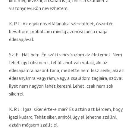
kell megnevezni; a család is jó, mert a szülőket a
viszonynevükön nevezhetem.
K. P. J.: Az egyik novellájának a szereplőjét, őszintén
bevallom, próbáltam mindig azonosítani a maga
édesapjával.
Sz. E.: Hát nem. Én széttrancsírozom az életemet. Nem
lehet így fölismerni, tehát ahol van valaki, aki az
édesapámra hasonlítana, mellette nem lesz senki, aki az
édesanyámra vagy rám, vagy a családom tagjaira, szóval
ilyet nem nagyon lehet keresni. Lehet, csak nem sok
sikerrel.
K. P. J.: Igazi siker érte-e már? És aztán azt kérdem, hogy
igazi kudarc. Tehát siker, amitől úgy el lehetne szállni,
aztán mégsem szállt el.