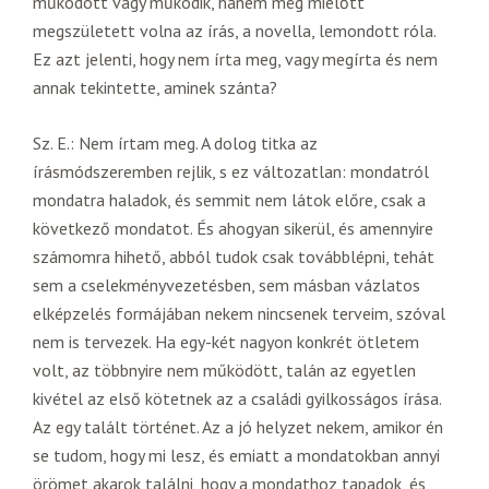
működött vagy működik, hanem még mielőtt
megszületett volna az írás, a novella, lemondott róla.
Ez azt jelenti, hogy nem írta meg, vagy megírta és nem
annak tekintette, aminek szánta?
Sz. E.: Nem írtam meg. A dolog titka az
írásmódszeremben rejlik, s ez változatlan: mondatról
mondatra haladok, és semmit nem látok előre, csak a
következő mondatot. És ahogyan sikerül, és amennyire
számomra hihető, abból tudok csak továbblépni, tehát
sem a cselekményvezetésben, sem másban vázlatos
elképzelés formájában nekem nincsenek terveim, szóval
nem is tervezek. Ha egy-két nagyon konkrét ötletem
volt, az többnyire nem működött, talán az egyetlen
kivétel az első kötetnek az a családi gyilkosságos írása.
Az egy talált történet. Az a jó helyzet nekem, amikor én
se tudom, hogy mi lesz, és emiatt a mondatokban annyi
örömet akarok találni, hogy a mondathoz tapadok, és