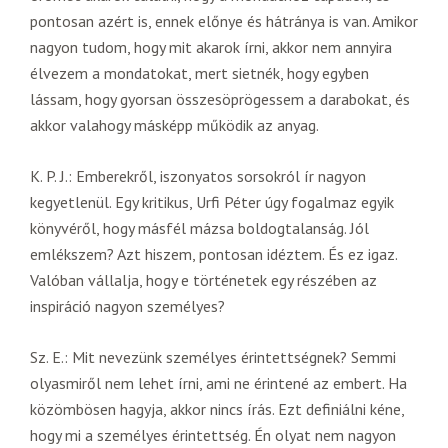
pontosan azért is, ennek előnye és hátránya is van. Amikor
nagyon tudom, hogy mit akarok írni, akkor nem annyira
élvezem a mondatokat, mert sietnék, hogy egyben
lássam, hogy gyorsan összesöprögessem a darabokat, és
akkor valahogy másképp működik az anyag.
K. P. J.: Emberekről, iszonyatos sorsokról ír nagyon
kegyetlenül. Egy kritikus, Urfi Péter úgy fogalmaz egyik
könyvéről, hogy másfél mázsa boldogtalanság. Jól
emlékszem? Azt hiszem, pontosan idéztem. És ez igaz.
Valóban vállalja, hogy e történetek egy részében az
inspiráció nagyon személyes?
Sz. E.: Mit nevezünk személyes érintettségnek? Semmi
olyasmiről nem lehet írni, ami ne érintené az embert. Ha
közömbösen hagyja, akkor nincs írás. Ezt definiálni kéne,
hogy mi a személyes érintettség. Én olyat nem nagyon