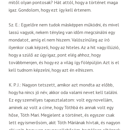
mitől olyan pontosak? Hát attól, hogy a történet maga
igaz. Gondolom, hogy ezt így kell értenem.
Sz. E.: Egyelőre nem tudok másképpen működni, és mivel
lassú vagyok, nekem tényleg van időm megcsinálni egy
mondatot, amíg el nem hiszem. Valószínűleg az író
ilyenkor csak képzeli, hogy az hiteles. Az a hit vagy illúzió,
hogy a szülő az úgy igaz, pont elég ahhoz, hogy
továbbmenjen, és hogy ez a világ így fölépüljön. Azt is el
kell tudnom képzelni, hogy azt én elhiszem.
K. P. J.: Nagyon tetszett, amikor azt mondta az előbb,
hogy ha nincs jó név, akkor oda valami nevet kell találni.
Ez egy személyes tapasztalatom: volt egy novellám,
aminek az volt a címe, hogy Tóthbá és annak volt egy
hőse, Tóth Mari. Megjelent a történet, és egyszer csak
lett egy ismerősöm, akit Tóth Máriának hívtak, és nagyon