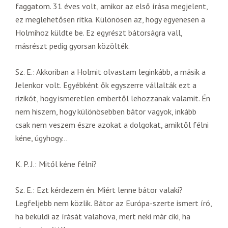
faggatom. 31 éves volt, amikor az első írása megjelent,
ez meglehetősen ritka. Különösen az, hogy egyenesen a
Holmihoz küldte be. Ez egyrészt bátorságra vall,
másrészt pedig gyorsan közölték.
Sz. E.: Akkoriban a Holmit olvastam leginkább, a másik a
Jelenkor volt. Egyébként ők egyszerre vállalták ezt a
rizikót, hogy ismeretlen embertől lehozzanak valamit. Én
nem hiszem, hogy különösebben bátor vagyok, inkább
csak nem veszem észre azokat a dolgokat, amiktől félni
kéne, úgyhogy…
K. P. J.: Mitől kéne félni?
Sz. E.: Ezt kérdezem én. Miért lenne bátor valaki?
Legfeljebb nem közlik. Bátor az Európa-szerte ismert író,
ha beküldi az írását valahova, mert neki már ciki, ha