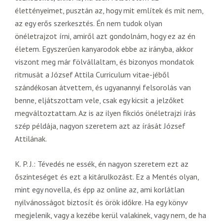
élettényeimet, pusztán az, hogy mit említek és mit nem,
az egy erős szerkesztés. Én nem tudok olyan
önéletrajzot írni, amiről azt gondolnám, hogy ez az én
életem. Egyszerűen kanyarodok ebbe az irányba, akkor
viszont meg már fölvállaltam, és bizonyos mondatok
ritmusát a József Attila Curriculum vitae-jéből
szándékosan átvettem, és ugyanannyi felsorolás van
benne, eljátszottam vele, csak egy kicsit a jelzőket
megváltoztattam. Az is az ilyen fikciós önéletrajzi írás
szép példája, nagyon szeretem azt az írását József
Attilának.
K. P. J.: Tévedés ne essék, én nagyon szeretem ezt az
őszinteséget és ezt a kitárulkozást. Ez a Mentés olyan,
mint egy novella, és épp az online az, ami korlátlan
nyilvánosságot biztosít és örök időkre. Ha egy könyv
megjelenik, vagy a kezébe kerül valakinek, vagy nem, de ha