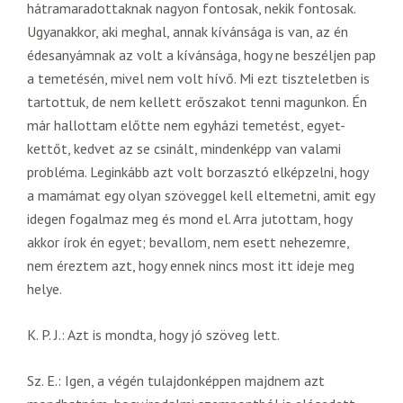
hátramaradottaknak nagyon fontosak, nekik fontosak.
Ugyanakkor, aki meghal, annak kívánsága is van, az én
édesanyámnak az volt a kívánsága, hogy ne beszéljen pap
a temetésén, mivel nem volt hívő. Mi ezt tiszteletben is
tartottuk, de nem kellett erőszakot tenni magunkon. Én
már hallottam előtte nem egyházi temetést, egyet-
kettőt, kedvet az se csinált, mindenképp van valami
probléma. Leginkább azt volt borzasztó elképzelni, hogy
a mamámat egy olyan szöveggel kell eltemetni, amit egy
idegen fogalmaz meg és mond el. Arra jutottam, hogy
akkor írok én egyet; bevallom, nem esett nehezemre,
nem éreztem azt, hogy ennek nincs most itt ideje meg
helye.
K. P. J.: Azt is mondta, hogy jó szöveg lett.
Sz. E.: Igen, a végén tulajdonképpen majdnem azt