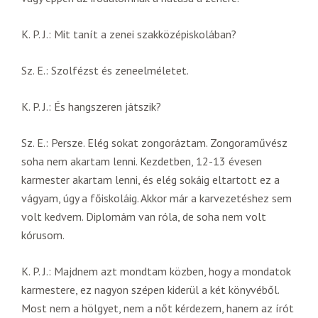
K. P. J.: Mit tanít a zenei szakközépiskolában?
Sz. E.: Szolfézst és zeneelméletet.
K. P. J.: És hangszeren játszik?
Sz. E.: Persze. Elég sokat zongoráztam. Zongoraművész
soha nem akartam lenni. Kezdetben, 12-13 évesen
karmester akartam lenni, és elég sokáig eltartott ez a
vágyam, úgy a főiskoláig. Akkor már a karvezetéshez sem
volt kedvem. Diplomám van róla, de soha nem volt
kórusom.
K. P. J.: Majdnem azt mondtam közben, hogy a mondatok
karmestere, ez nagyon szépen kiderül a két könyvéből.
Most nem a hölgyet, nem a nőt kérdezem, hanem az írót