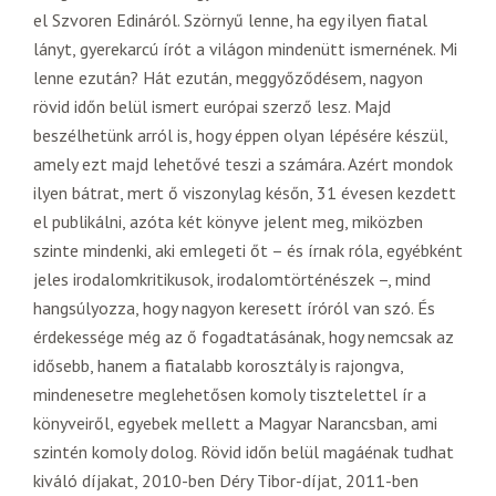
el Szvoren Edináról. Szörnyű lenne, ha egy ilyen fiatal
lányt, gyerekarcú írót a világon mindenütt ismernének. Mi
lenne ezután? Hát ezután, meggyőződésem, nagyon
rövid időn belül ismert európai szerző lesz. Majd
beszélhetünk arról is, hogy éppen olyan lépésére készül,
amely ezt majd lehetővé teszi a számára. Azért mondok
ilyen bátrat, mert ő viszonylag későn, 31 évesen kezdett
el publikálni, azóta két könyve jelent meg, miközben
szinte mindenki, aki emlegeti őt – és írnak róla, egyébként
jeles irodalomkritikusok, irodalomtörténészek –, mind
hangsúlyozza, hogy nagyon keresett íróról van szó. És
érdekessége még az ő fogadtatásának, hogy nemcsak az
idősebb, hanem a fiatalabb korosztály is rajongva,
mindenesetre meglehetősen komoly tisztelettel ír a
könyveiről, egyebek mellett a Magyar Narancsban, ami
szintén komoly dolog. Rövid időn belül magáénak tudhat
kiváló díjakat, 2010-ben Déry Tibor-díjat, 2011-ben