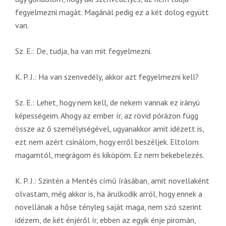
fegyelmezni magát. Magánál pedig ez a két dolog együtt
van.
Sz. E.: De, tudja, ha van mit fegyelmezni.
K. P. J.: Ha van szenvedély, akkor azt fegyelmezni kell?
Sz. E.: Lehet, hogy nem kell, de nekem vannak ez irányú
képességeim. Ahogy az ember ír, az rövid pórázon függ
össze az ő személyiségével, ugyanakkor amit idézett is,
ezt nem azért csinálom, hogy erről beszéljek. Eltolom
magamtól, megrágom és kiköpöm. Ez nem bekebelezés.
K. P. J.: Szintén a Mentés című írásában, amit novellaként
olvastam, még akkor is, ha árulkodik arról, hogy ennek a
novellának a hőse tényleg saját maga, nem szó szerint
idézem, de két énjéről ír, ebben az egyik énje piromán,