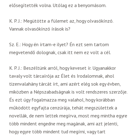
elősegítették volna. Utólag ez a benyomásom.
K. P. J.: Megütötte a fülemet az, hogy olvasókínzó.
Vannak olvasókínzó írások is?
Sz. E.: Hogy én írtam-e ilyet? Én ezt sem tartom
megvetendő dolognak, csak itt nem ez volt a cél.
K. P. J.: Beszéltünk arról, hogy keveset ír. Ugyanakkor
tavaly volt tárcaírója az Élet és Irodalomnak, ahol
tizenvalahány tárcát írt, ami azért elég sok egy évben,
miközben a Népszabadságnak is volt rendszeres szerzője.
És ezt úgy fogalmazza meg valahol, hogy korábban
működött egyfajta cenzúrája, tehát megszülettek a
novellák, de nem lettek megírva, most meg mintha egyre
több mindent engedne meg magának, ami azt jelenti,
hogy egyre több mindent tud megírni, vagy tart