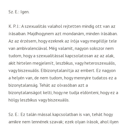
Sz. E.: Igen.
K. P. J.: A szexualitás valahol rejtetten mindig ott van az
írásaiban. Majdhogynem azt mondanám, minden írásában.
Az az érzésem, hogy ezeknek az írója vagy megélője tele
van ambivalenciával. Még valamit, nagyon sokszor nem
tudom, hogy a szexualitással kapcsolatosan az az alak,
akit hirtelen megjelenít, leszbikus, vagy heteroszexuális,
vagy biszexuális. Elbizonytalanítja az embert. Ez nagyon
a helyén van, de nem tudom, hogy mennyire tudatos ez a
bizonytalanság. Tehát az olvasóban azt a
bizonytalanságot kelti, hogy ne tudja eldönteni, hogy ez a
hölgy leszbikus vagy biszexuális.
Sz. E.: Ez talán mással kapcsolatban is van, tehát hogy
amikre nem lennének szavak; ezek olyan írások, ahol ilyen