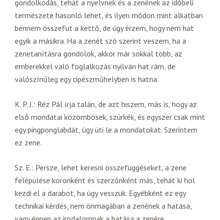
gondolkodás, tehát a nyelvnek és a zenének az időbeli
természete hasonló lehet, és ilyen módon mint alkatban
bennem összefut a kettő, de úgy érzem, hogy nem hat
egyik a másikra. Ha a zenét szó szerint veszem, ha a
zenetanításra gondolok, akkor már sokkal több, az
emberekkel való foglalkozás nyilván hat rám, de
valószínűleg egy cipészműhelyben is hatna.
K. P. J.: Réz Pál írja talán, de azt hiszem, más is, hogy az
első mondatai közömbösek, szürkék, és egyszer csak mint
egy pingponglabdát, úgy üti le a mondatokat. Szerintem
ez zene.
Sz. E.: Persze, lehet keresni összefüggéseket, a zene
felépülése koronként és szerzőnként más, tehát ki hol
kezdi el a darabot, ha úgy vesszük. Egyébként ez egy
technikai kérdés, nem önmagában a zenének a hatása,
vagy éppen az irodalomnak a hatása a zenére.