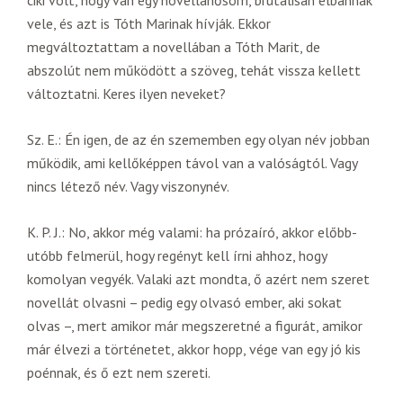
ciki volt, hogy van egy novellahősöm, brutálisan elbánnak
vele, és azt is Tóth Marinak hívják. Ekkor
megváltoztattam a novellában a Tóth Marit, de
abszolút nem működött a szöveg, tehát vissza kellett
változtatni. Keres ilyen neveket?
Sz. E.: Én igen, de az én szememben egy olyan név jobban
működik, ami kellőképpen távol van a valóságtól. Vagy
nincs létező név. Vagy viszonynév.
K. P. J.: No, akkor még valami: ha prózaíró, akkor előbb-
utóbb felmerül, hogy regényt kell írni ahhoz, hogy
komolyan vegyék. Valaki azt mondta, ő azért nem szeret
novellát olvasni – pedig egy olvasó ember, aki sokat
olvas –, mert amikor már megszeretné a figurát, amikor
már élvezi a történetet, akkor hopp, vége van egy jó kis
poénnak, és ő ezt nem szereti.