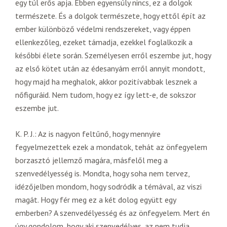
egy túl erős apja. Ebben egyensúly nincs, ez a dolgok
természete. És a dolgok természete, hogy ettől épít az
ember különböző védelmi rendszereket, vagy éppen
ellenkezőleg, ezeket támadja, ezekkel foglalkozik a
későbbi élete során. Személyesen erről eszembe jut, hogy
az első kötet után az édesanyám erről annyit mondott,
hogy majd ha meghalok, akkor pozitívabbak lesznek a
nőfiguráid. Nem tudom, hogy ez így lett-e, de sokszor
eszembe jut.
K. P. J.: Az is nagyon feltűnő, hogy mennyire
fegyelmezettek ezek a mondatok, tehát az önfegyelem
borzasztó jellemző magára, másfelől meg a
szenvedélyesség is. Mondta, hogy soha nem tervez,
idézőjelben mondom, hogy sodródik a témával, az viszi
magát. Hogy fér meg ez a két dolog együtt egy
emberben? A szenvedélyesség és az önfegyelem. Mert én
úgy gondolom, hogy aki szenvedélyes, az nem tudja