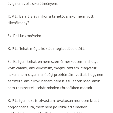
évig nem volt sikerélményem.
K. P. J.: Ez a tíz év mikorra tehető, amikor nem volt
sikerélmény?
Sz. E.: Huszonéveim.
K. P. J.: Tehát még a közlés megkezdése előtt.
Sz. E.: Igen, tehát én nem szemérmeskedtem, mihelyt
volt valami, ami elkészült, megmutattam. Magyarul:
nekem nem olyan minőségi problémáim voltak, hogy nem
tetszett, amit írok, hanem nem is születtek meg, amik
nem tetszettek, tehát minden töredékben maradt.
K. P. J.: Igen, ezt is olvastam, óvatosan mondom ki azt,
hogy öncenzúra, mert nem politikai értelmében