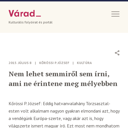
Kulturális folyóirat és portál
2015. JÚLIUS 8
|
KŐRÖSSI P. JÓZSEF
|
KULTÚRA
Nem lehet semmiről sem írni,
ami ne érintene meg mélyebben
Kőrössi P. József: Eddig hatvanvalahány Törzsasztal-
esten volt alkalmam nagyon gyakran elmondani azt, hogy
a vendégünk Európa-szerte, vagy akár azt is, hogy
világszerte ismert magyar író. Ezt most nem mondhatom