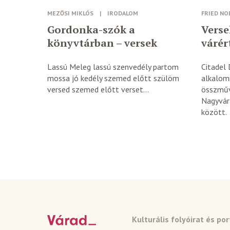
MEZŐSI MIKLÓS
|
IRODALOM
FRIED NO
Gordonka-szók a
Verse
könyvtárban – versek
várér
Lassú Meleg lassú szenvedély partom
Citadel 
mossa jó kedély szemed előtt szülöm
alkalom
versed szemed előtt verset...
összműv
Nagyvára
között. .
Kulturális folyóirat és por