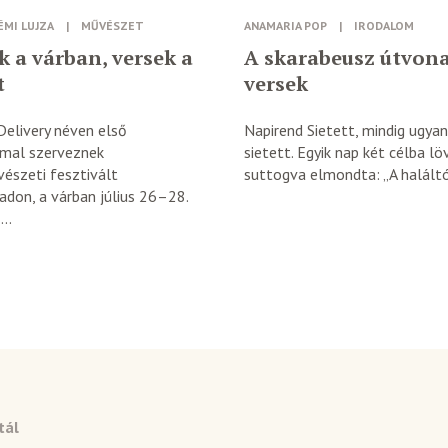
ÉMI LUJZA
|
MŰVÉSZET
ANAMARIA POP
|
IRODALOM
k a várban, versek a
A skarabeusz útvona
t
versek
Delivery néven első
Napirend Sietett, mindig ugya
mal szerveznek
sietett. Egyik nap két célba l
észeti fesztivált
suttogva elmondta: „A haláltól
don, a várban július 26–28.
..
tál