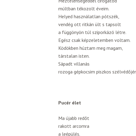
Meztelenségeddel cirógatod
múltban tékozolt éveim.
Helyed használatlan pótszék,
vendég ott ritkán ült s tapsolt
a függönyön túl sziporkázó létre.
Egész csak képzeletemben voltam.
Ködökben húztam meg magam,
társtalan isten.
Sápadt villanás
rozoga gépkocsim piszkos szélvédőjén
Pucér élet
Ma újabb redőt
rakott arcomra
a leépülés.