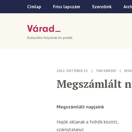
Címlap
Friss lapszám
Szerzőink
Arc
Kulturális folyóirat és portál
2012. OKTÓBER 15
|
TAR KÁROLY
|
IRO
Megszámlált n
Megszámlált napjaink
Hajók siklanak a felhők között,
szárnytalanul