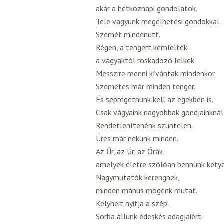
akár a hétköznapi gondolatok.
Tele vagyunk megélhetési gondokkal.
Szemét mindenütt.
Régen, a tengert kémlelték
a vágyaktól roskadozó lelkek.
Messzire menni kívántak mindenkor.
Szemetes már minden tenger.
És sepregetnünk kell az egekben is.
Csak vágyaink nagyobbak gondjainknál
Rendetlenítenénk szüntelen.
Üres már nekünk minden.
Az Űr, az Úr, az Órák,
amelyek életre szólóan bennünk kety
Nagymutatók kerengnek,
minden mánus mögénk mutat.
Kelyheit nyitja a szép.
Sorba állunk édeskés adagjaiért.