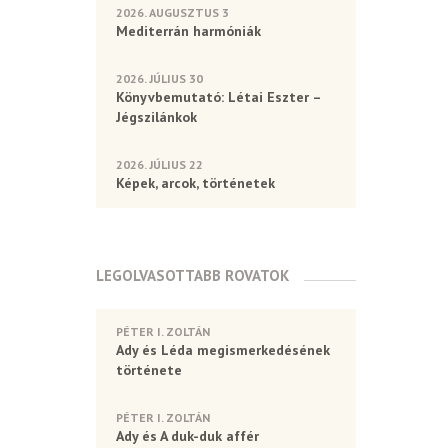
2026. AUGUSZTUS 3
Mediterrán harmóniák
2026. JÚLIUS 30
Könyvbemutató: Létai Eszter –
Jégszilánkok
2026. JÚLIUS 22
Képek, arcok, történetek
LEGOLVASOTTABB ROVATOK
PÉTER I. ZOLTÁN
Ady és Léda megismerkedésének
története
PÉTER I. ZOLTÁN
Ady és A duk-duk affér