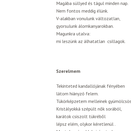
Magába süllyed és tágul minden nap.
Nem fontos meddig élünk.
V-alakban vonulunk változatlan,
gyorsulunk álomkanyarokban.
Magunkra utalva:
mi leszünk az álhatatlan csillagok.
Szerelmem
Tekinteted kandallójának fényében
látom hiányzó felem.
Tükörképzetem melleinek gyümölcsös 
Kristályokká szépült nők sorából,
karátok csiszolt tükréből
lépsz elém, olykor kéretlenül .