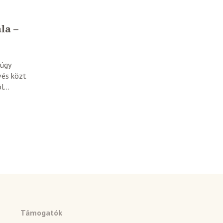
la –
núgy
övés közt
...
Támogatók