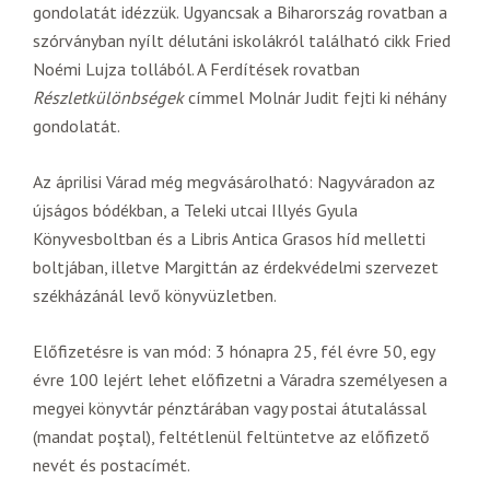
gondolatát idézzük. Ugyancsak a Biharország rovatban a
szórványban nyílt délutáni iskolákról található cikk Fried
Noémi Lujza tollából. A Ferdítések rovatban
Részletkülönbségek
címmel Molnár Judit fejti ki néhány
gondolatát.
Az áprilisi Várad még megvásárolható: Nagyváradon az
újságos bódékban, a Teleki utcai Illyés Gyula
Könyvesboltban és a Libris Antica Grasos híd melletti
boltjában, illetve Margittán az érdekvédelmi szervezet
székházánál levő könyvüzletben.
Előfizetésre is van mód: 3 hónapra 25, fél évre 50, egy
évre 100 lejért lehet előfizetni a Váradra személyesen a
megyei könyvtár pénztárában vagy postai átutalással
(mandat poştal), feltétlenül feltüntetve az előfizető
nevét és postacímét.