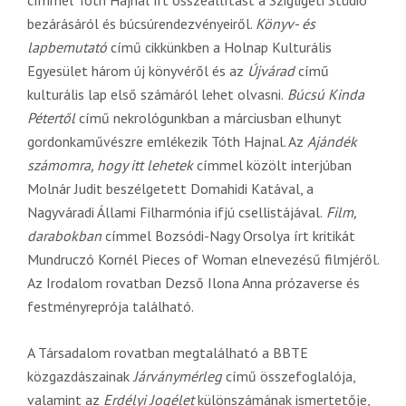
címmel Tóth Hajnal írt összeállítást a Szigligeti Stúdió
bezárásáról és búcsúrendezvényeiről.
Könyv- és
lapbemutató
című cikkünkben a Holnap Kulturális
Egyesület három új könyvéről és az
Újvárad
című
kulturális lap első számáról lehet olvasni.
Búcsú Kinda
Pétertől
című nekrológunkban a márciusban elhunyt
gordonkaművészre emlékezik Tóth Hajnal. Az
Ajándék
számomra, hogy itt lehetek
címmel közölt interjúban
Molnár Judit beszélgetett Domahidi Katával, a
Nagyváradi Állami Filharmónia ifjú csellistájával.
Film,
darabokban
címmel Bozsódi-Nagy Orsolya írt kritikát
Mundruczó Kornél Pieces of Woman elnevezésű filmjéről.
Az Irodalom rovatban Dezső Ilona Anna prózaverse és
festményreprója található.
A Társadalom rovatban megtalálható a BBTE
közgazdászainak
Járványmérleg
című összefoglalója,
valamint az
Erdélyi Jogélet
különszámának ismertetője,