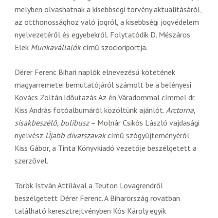
melyben olvashatnak a kisebbségi törvény aktualitásáról,
az otthonossághoz való jogról, a kisebbségi jogvédelem
nyelvezetéről és egyebekről. Folytatódik D. Mészáros
Elek
Munkavállalók
című szocioriportja.
Dérer Ferenc Bihari naplók elnevezésű kötetének
magyarremetei bemutatójáról számolt be a belényesi
Kovács Zoltán.Időutazás Az én Váradommal címmel dr.
Kiss András fotóalbumáról közöltünk ajánlót.
Arctorna,
sisakbeszélő, bulibusz
– Molnár Csikós László vajdasági
nyelvész
Újabb divatszavak
című szógyűjteményéről
Kiss Gábor, a Tinta Könyvkiadó vezetője beszélgetett a
szerzővel.
Török István Attilával a Teuton Lovagrendről
beszélgetett Dérer Ferenc. A Biharország rovatban
található keresztrejtvényben Kós Károly egyik