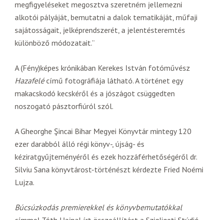
megfigyeléseket megosztva szeretném jellemezni
alkotói pályáját, bemutatni a dalok tematikáját, műfaji
sajátosságait, jelképrendszerét, a jelentésteremtés
különböző módozatait.”
A (Fény)képes krónikában Kerekes István fotóművész
Hazafelé
című fotográfiája látható. A történet egy
makacskodó kecskéről és a jószágot csüggedten
noszogató pásztorfiúról szól.
A Gheorghe Şincai Bihar Megyei Könyvtár mintegy 120
ezer darabból álló régi könyv-, újság- és
kéziratgyűjteményéről és ezek hozzáférhetőségéről dr.
Silviu Sana könyvtárost-történészt kérdezte Fried Noémi
Lujza.
Búcsúzkodás premierekkel és könyvbemutatókkal