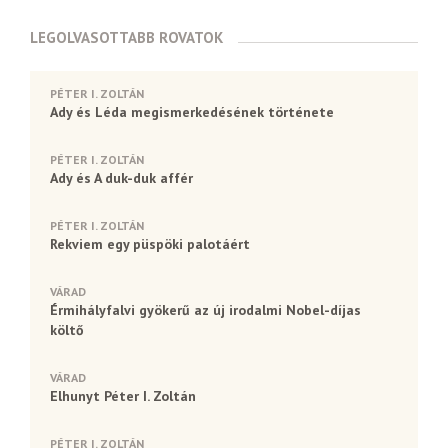
LEGOLVASOTTABB ROVATOK
PÉTER I. ZOLTÁN
Ady és Léda megismerkedésének története
PÉTER I. ZOLTÁN
Ady és A duk-duk affér
PÉTER I. ZOLTÁN
Rekviem egy püspöki palotáért
VÁRAD
Érmihályfalvi gyökerű az új irodalmi Nobel-díjas
költő
VÁRAD
Elhunyt Péter I. Zoltán
PÉTER I. ZOLTÁN