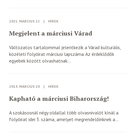
2021. MÁRCIUS 22
|
HÍREK
Megjelent a márciusi Várad
Változatos tartalommal jelentkezik a Várad kulturális,
közéleti folyóirat márciusi lapszáma. Az érdeklődők
egyebek között olvashatnak...
2013. MÁRCIUS 20
|
HÍREK
Kapható a márciusi Biharország!
A szokásosnál négy oldallal több olvasnivalót kínál a
folyóirat idei 3. száma, amelyet megrendelőinknek a...