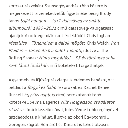
sorozat részeként Szunyoghy András több kötete is
megérkezett, a zenekedvelők figyelmébe pedig Bródy
János
Saját hangon – 75+1 dalszöveg az önálló
albumokról 1980–2021
című dalszöveg-válogatását
ajánljuk. A rocklegendák iránt érdeklődők Chris Ingham:
Metallica – Történelem a dalok mögött,
Chris Welch:
Iron
Maiden – Történelem a dalok mögött,
illetve a The
Rolling Stones
: Nincs megállás! – 55 év története soha
nem látott fotókkal
című köteteket forgathatják.
A gyermek‑ és ifjúsági részlegre is érdemes benézni, ott
például a
Bogyó és Babóca
sorozat és Rachel Renée
Russell
Egy Zizi naplója
című sorozatának több
kötetével, Selma Lagerlöf
Nils Holgersson csodálatos
utazása
című klasszikusával, Jules Verne több regényével
gazdagodott a kínálat, illetve az ókori Egyiptomról,
Görögországról, Rómáról és Kínáról is lehet olvasni.