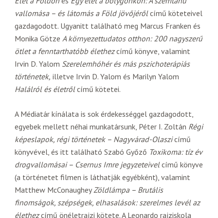
Élet a Földön
és
Egy élet a bolygónkon: A szemtanú
vallomása – és látomás a Föld jövőjéről
című köteteivel
gazdagodott. Ugyanitt található meg Marcus Franken és
Monika Götze
A környezettudatos otthon: 200 nagyszerű
ötlet a fenntarthatóbb élethez
című könyve, valamint
Irvin D. Yalom
Szerelemhóhér és más pszichoterápiás
történetek,
illetve Irvin D. Yalom és Marilyn Yalom
Halálról és életről
című kötetei.
A Médiatár kínálata is sok érdekességgel gazdagodott,
egyebek mellett néhai munkatársunk, Péter I. Zoltán
Régi
képeslapok, régi történetek – Nagyvárad-Olaszi
című
könyvével, és itt található Szabó Győző
Toxikoma: tíz év
drogvallomásai – Csernus Imre jegyzeteivel
című könyve
(a történetet filmen is láthatják egyébként), valamint
Matthew McConaughey
Zöldlámpa – Brutális
finomságok, szépségek, elhasalások: szerelmes levél az
élethez
című önéletrajzi kötete. A Leonardo rajziskola