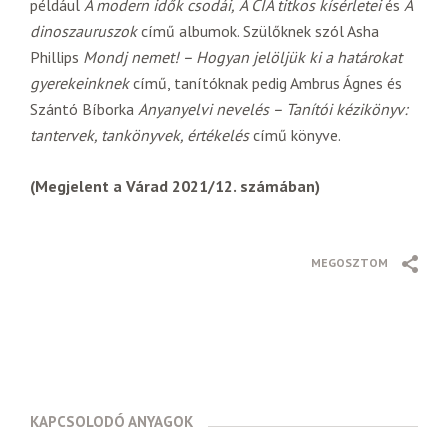
például
A modern idők csodái,
A CIA titkos kísérletei
és
A
dinoszauruszok
című albumok. Szülőknek szól Asha
Phillips
Mondj nemet! – Hogyan jelöljük ki a határokat
gyerekeinknek
című, tanítóknak pedig Ambrus Ágnes és
Szántó Bíborka
Anyanyelvi nevelés – Tanítói kézikönyv:
tantervek, tankönyvek, értékelés
című könyve.
(Megjelent a Várad 2021/12. számában)
MEGOSZTOM
KAPCSOLODÓ ANYAGOK