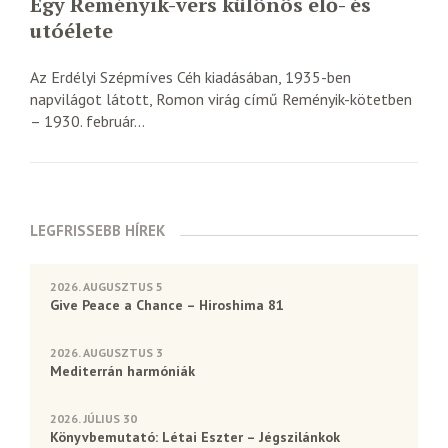
Egy Reményik-vers különös elő- és
utóélete
Az Erdélyi Szépmíves Céh kiadásában, 1935-ben
napvilágot látott, Romon virág című Reményik-kötetben
– 1930. február...
LEGFRISSEBB HÍREK
2026. AUGUSZTUS 5
Give Peace a Chance – Hiroshima 81
2026. AUGUSZTUS 3
Mediterrán harmóniák
2026. JÚLIUS 30
Könyvbemutató: Létai Eszter – Jégszilánkok