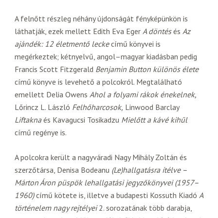
A felnőtt részleg néhány újdonságát fényképünkön is
láthatják, ezek mellett Edith Eva Eger
A döntés
és
Az
ajándék: 12 életmentő lecke
című könyvei is
megérkeztek; kétnyelvű, angol–magyar kiadásban pedig
Francis Scott Fitzgerald
Benjamin Button különös élete
című könyve is levehető a polcokról. Megtalálható
emellett Delia Owens
Ahol a folyami rákok énekelnek,
Lőrincz L. László
Felhőharcosok,
Linwood Barclay
Liftakna
és Kavagucsi Tosikadzu
Mielőtt a kávé kihűl
című regénye is.
A polcokra került a nagyváradi Nagy Mihály Zoltán és
szerzőtársa, Denisa Bodeanu
(Le)hallgatásra ítélve –
Márton Áron püspök lehallgatási jegyzőkönyvei (1957–
1960)
című kötete is, illetve a budapesti Kossuth Kiadó
A
történelem nagy rejtélyei
2. sorozatának több darabja,