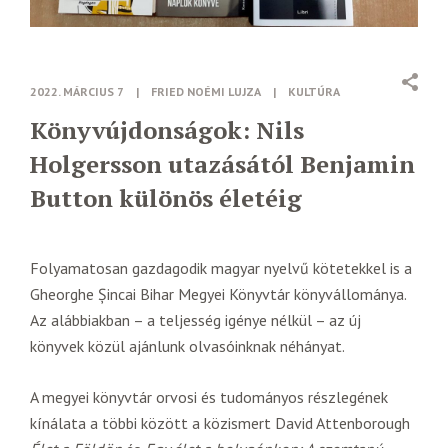
2022. MÁRCIUS 7
|
FRIED NOÉMI LUJZA
|
KULTÚRA
Könyvújdonságok: Nils
Holgersson utazásától Benjamin
Button különös életéig
Folyamatosan gazdagodik magyar nyelvű kötetekkel is a
Gheorghe Șincai Bihar Megyei Könyvtár könyvállománya.
Az alábbiakban – a teljesség igénye nélkül – az új
könyvek közül ajánlunk olvasóinknak néhányat.
A megyei könyvtár orvosi és tudományos részlegének
kínálata a többi között a közismert David Attenborough