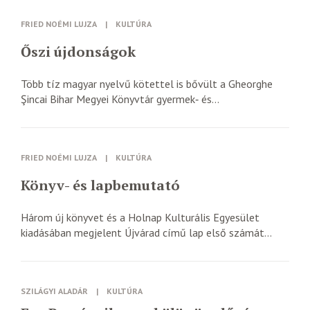
FRIED NOÉMI LUJZA
|
KULTÚRA
Őszi újdonságok
Több tíz magyar nyelvű kötettel is bővült a Gheorghe
Şincai Bihar Megyei Könyvtár gyermek‑ és...
FRIED NOÉMI LUJZA
|
KULTÚRA
Könyv- és lapbemutató
Három új könyvet és a Holnap Kulturális Egyesület
kiadásában megjelent Újvárad című lap első számát...
SZILÁGYI ALADÁR
|
KULTÚRA