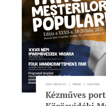
2025. JÚLIUS 15
|
VÁRAD
|
KULTÚRA
Kézműves port