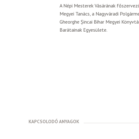
A Népi Mesterek Vásárának főszervez
Megyei Tanács, a Nagyváradi Polgármes
Gheorghe Șincai Bihar Megyei Könyvtá
Barátainak Egyesülete.
KAPCSOLODÓ ANYAGOK