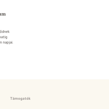
eum
dődnek
batig
 napjai.
Támogatók