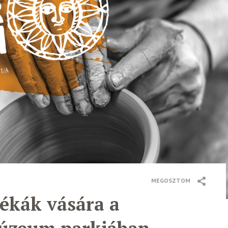
MEGOSZTOM
ékák vására a