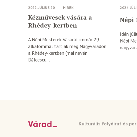
2022. JÚLIUS 20
|
HÍREK
2024. JÚL
Kézművesek vására a
Népi 
Rhédey-kertben
Idén júl
A Népi Mesterek Vásárát immár 29.
Népi Me
alkalommal tartják meg Nagyváradon,
nagyvára
a Rhédey-kertben (mai nevén
Bălcescu...
Kulturális folyóirat és por