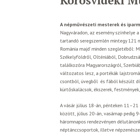
Körösvidéki M
A népművészeti mesterek és iparm
Nagyváradon, az esemény színhelye a
tartandó seregszemlén mintegy 121 né
Románia majd’ minden szegletéből: Má
Székelyföldről, Olténiából, Dobrudzs
találkozóra Magyarországról, Szerbiáb
változatos lesz, a portékák lajstromá
csontból, üvegből és fából készült d
kürtőskalácsok, ékszerek, festmények
A vásár július 18-án, pénteken 11–21
között, július 20-án, vasárnap pedig 9-
háromnapos rendezvényen délutánonk
néptánccsoportok, illetve népzenészek