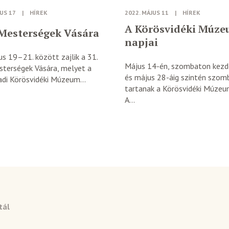
IUS 17
|
HÍREK
2022. MÁJUS 11
|
HÍREK
A Körösvidéki Múz
Mesterségek Vására
napjai
ius 19–21. között zajlik a 31.
Május 14-én, szombaton kez
sterségek Vására, melyet a
és május 28-áig szintén szom
di Körösvidéki Múzeum...
tartanak a Körösvidéki Múzeum
A...
tál