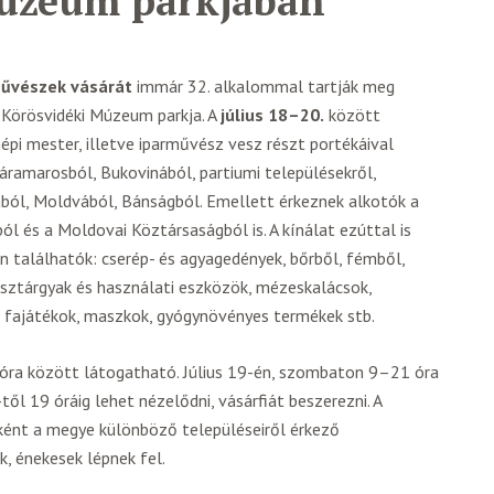
úzeum parkjában
űvészek vásárát
immár 32. alkalommal tartják meg
 Körösvidéki Múzeum parkja. A
július 18–20.
között
pi mester, illetve iparművész vesz részt portékáival
ramarosból, Bukovinából, partiumi településekről,
ából, Moldvából, Bánságból. Emellett érkeznek alkotók a
ól és a Moldovai Köztársaságból is. A kínálat ezúttal is
n találhatók: cserép- és agyagedények, bőrből, fémből,
ísztárgyak és használati eszközök, mézeskalácsok,
, fajátékok, maszkok, gyógynövényes termékek stb.
 óra között látogatható. Július 19-én, szombaton 9–21 óra
től 19 óráig lehet nézelődni, vásárfiát beszerezni. A
ént a megye különböző településeiről érkező
, énekesek lépnek fel.