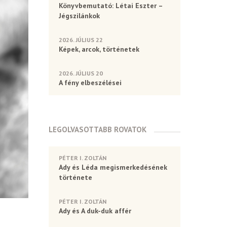
Könyvbemutató: Létai Eszter –
Jégszilánkok
2026. JÚLIUS 22
Képek, arcok, történetek
2026. JÚLIUS 20
A fény elbeszélései
LEGOLVASOTTABB ROVATOK
PÉTER I. ZOLTÁN
Ady és Léda megismerkedésének
története
PÉTER I. ZOLTÁN
Ady és A duk-duk affér