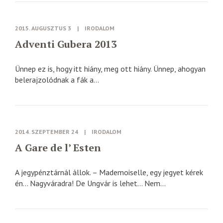
2015. AUGUSZTUS 3
|
IRODALOM
Adventi Gubera 2013
Ünnep ez is, hogy itt hiány, meg ott hiány. Ünnep, ahogyan
belerajzolódnak a fák a...
2014. SZEPTEMBER 24
|
IRODALOM
A Gare de l’ Esten
A jegypénztárnál állok. – Mademoiselle, egy jegyet kérek
én… Nagyváradra! De Ungvár is lehet… Nem...