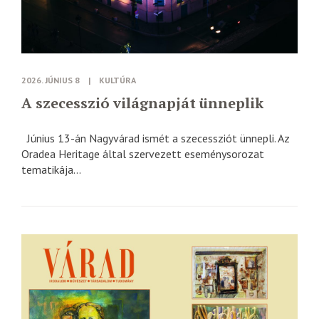
2026. JÚNIUS 8
|
KULTÚRA
A szecesszió világnapját ünneplik
Június 13-án Nagyvárad ismét a szecessziót ünnepli. Az
Oradea Heritage által szervezett eseménysorozat
tematikája...