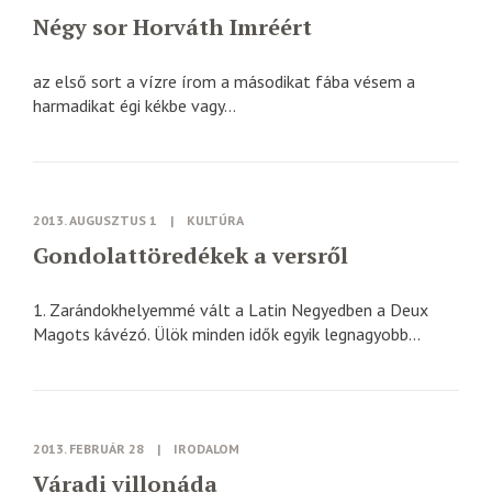
Négy sor Horváth Imréért
az első sort a vízre írom a másodikat fába vésem a
harmadikat égi kékbe vagy...
2013. AUGUSZTUS 1
|
KULTÚRA
Gondolattöredékek a versről
1. Zarándokhelyemmé vált a Latin Negyedben a Deux
Magots kávézó. Ülök minden idők egyik legnagyobb...
2013. FEBRUÁR 28
|
IRODALOM
Váradi villonáda