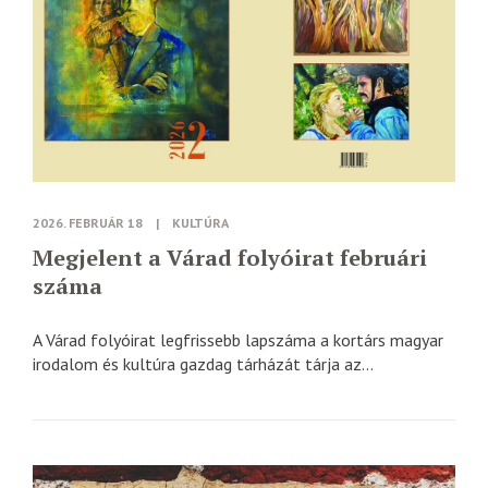
2026. FEBRUÁR 18
|
KULTÚRA
Megjelent a Várad folyóirat februári
száma
A Várad folyóirat legfrissebb lapszáma a kortárs magyar
irodalom és kultúra gazdag tárházát tárja az...