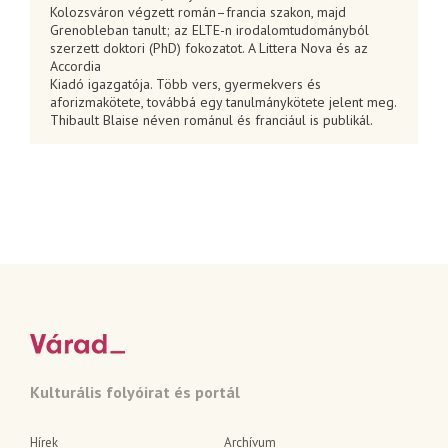
Kolozsváron végzett román–francia szakon, majd
Grenoble­ban tanult; az ELTE­-n irodalomtudományból
szerzett doktori (PhD) fokozatot. A Littera Nova és az
Accordia
Kiadó igazgatója. Több vers­, gyermekvers­ és
aforizmakötete, továbbá egy tanulmánykötete jelent meg.
Thibault Blaise néven románul és franciául is publikál.
Kulturális folyóirat és portál
Hírek
Archívum