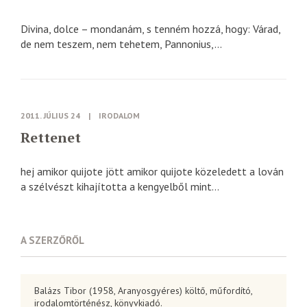
Divina, dolce – mondanám, s tenném hozzá, hogy: Várad,
de nem teszem, nem tehetem, Pannonius,...
2011. JÚLIUS 24
|
IRODALOM
Rettenet
hej amikor quijote jött amikor quijote közeledett a lován
a szélvészt kihajította a kengyelből mint...
A SZERZŐRŐL
Balázs Tibor (1958, Aranyosgyéres) költő, műfordító,
irodalomtörténész, könyvkiadó.