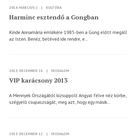
2014. MÁRCIUS 2
|
KULTÚRA
Harminc esztendő a Gongban
Kinde Annamária emlékére 1985-ben a Gong előtt megáll
az Isten. Benéz, betéved ide rendre, e...
2013. DECEMBER 26
|
IRODALOM
VIP karácsony 2013
A Mennyek Országából kizsuppolt Angyal félve néz körbe,
szégyelli csupaszságát, meg azt, hogy egy másik...
2013. DECEMBER 12
|
IRODALOM