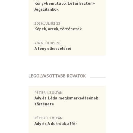
Könyvbemutató: Létai Eszter –
Jégszilánkok
2026. JÚLIUS 22
Képek, arcok, történetek
2026. JÚLIUS 20
A fény elbeszélései
LEGOLVASOTTABB ROVATOK
PÉTER I. ZOLTÁN
Ady és Léda megismerkedésének
története
PÉTER I. ZOLTÁN
Ady és A duk-duk affér