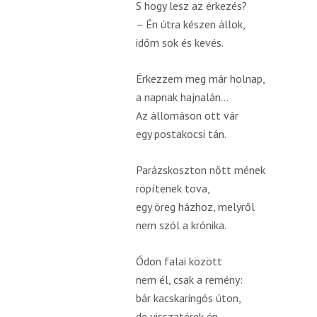
S hogy lesz az érkezés?
– Én útra készen állok,
időm sok és kevés.
Érkezzem meg már holnap,
a napnak hajnalán…
Az állomáson ott vár
egy postakocsi tán.
Parázskoszton nőtt mének
röpítenek tova,
egy öreg házhoz, melyről
nem szól a krónika.
Ódon falai között
nem él, csak a remény:
bár kacskaringós úton,
de visszatérek én.