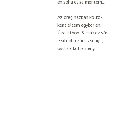
én soha el se mentem…
Az öreg házban költő-
ként éltem egykor én.
Újra itthon! S csak ez vár:
e sifonba zárt, zsenge,
ósdi kis költemény.