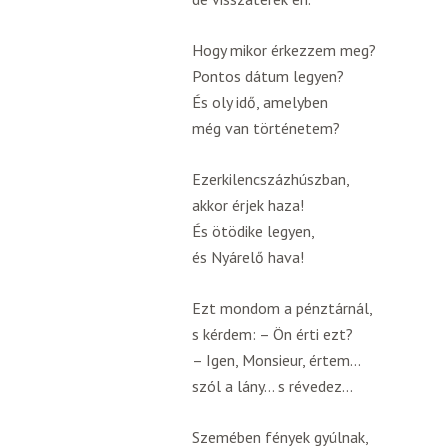
Hogy mikor érkezzem meg?
Pontos dátum legyen?
És oly idő, amelyben
még van történetem?
Ezerkilencszázhúszban,
akkor érjek haza!
És ötödike legyen,
és Nyárelő hava!
Ezt mondom a pénztárnál,
s kérdem: – Ön érti ezt?
– Igen, Monsieur, értem…
szól a lány… s révedez…
Szemében fények gyúlnak,