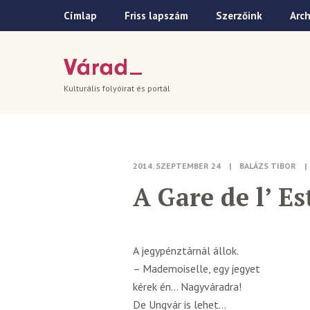
Címlap
Friss lapszám
Szerzőink
Arc
Kulturális folyóirat és portál
2014. SZEPTEMBER 24
|
BALÁZS TIBOR
|
A Gare de l’ Es
A jegypénztárnál állok.
– Mademoiselle, egy jegyet
kérek én… Nagyváradra!
De Ungvár is lehet…