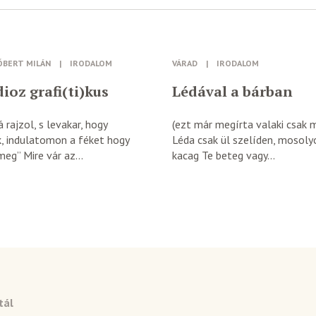
ÓBERT MILÁN
|
IRODALOM
VÁRAD
|
IRODALOM
ioz grafi(ti)kus
Lédával a bárban
 rajzol, s levakar, hogy
(ezt már megírta valaki csak 
k, indulatomon a féket hogy
Léda csak ül szelíden, mosoly
eg” Mire vár az...
kacag Te beteg vagy...
tál