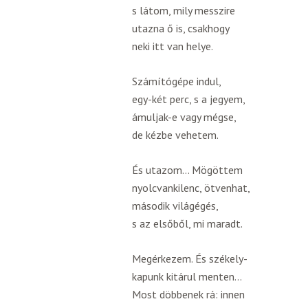
s látom, mily messzire
utazna ő is, csakhogy
neki itt van helye.
Számítógépe indul,
egy-két perc, s a jegyem,
ámuljak-e vagy mégse,
de kézbe vehetem.
És utazom… Mögöttem
nyolcvankilenc, ötvenhat,
második világégés,
s az elsőből, mi maradt.
Megérkezem. És székely-
kapunk kitárul menten…
Most döbbenek rá: innen