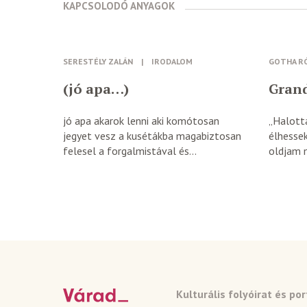
KAPCSOLODÓ ANYAGOK
SERESTÉLY ZALÁN
|
IRODALOM
GOTHA R
(jó apa…)
Grand
jó apa akarok lenni aki komótosan
„Halottá
jegyet vesz a kusétákba magabiztosan
élhesse
felesel a forgalmistával és...
oldjam m
Kulturális folyóirat és por