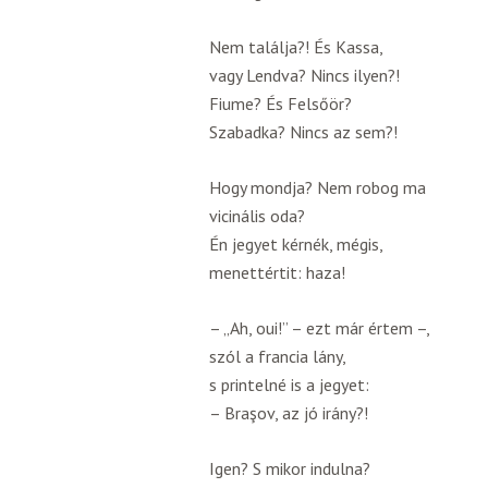
Nem találja?! És Kassa,
vagy Lendva? Nincs ilyen?!
Fiume? És Felsőör?
Szabadka? Nincs az sem?!
Hogy mondja? Nem robog ma
vicinális oda?
Én jegyet kérnék, mégis,
menettértit: haza!
– „Ah, oui!” – ezt már értem –,
szól a francia lány,
s printelné is a jegyet:
– Braşov, az jó irány?!
Igen? S mikor indulna?