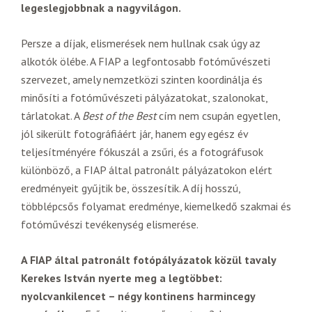
legeslegjobbnak a nagyvilágon.
Persze a díjak, elismerések nem hullnak csak úgy az
alkotók ölébe. A FIAP a legfontosabb fotóművészeti
szervezet, amely nemzetközi szinten koordinálja és
minősíti a fotóművészeti pályázatokat, szalonokat,
tárlatokat. A
Best of the Best
cím nem csupán egyetlen,
jól sikerült fotográfiáért jár, hanem egy egész év
teljesítményére fókuszál a zsűri, és a fotográfusok
különböző, a FIAP által patronált pályázatokon elért
eredményeit gyűjtik be, összesítik. A díj hosszú,
többlépcsős folyamat eredménye, kiemelkedő szakmai és
fotóművészi tevékenység elismerése.
A FIAP által patronált fotópályázatok közül tavaly
Kerekes István nyerte meg a legtöbbet:
nyolcvankilencet – négy kontinens harmincegy