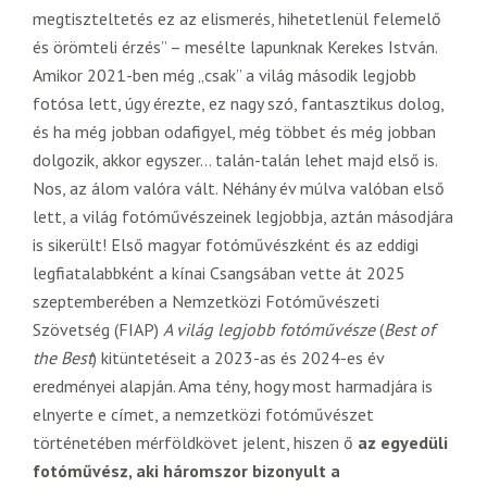
megtiszteltetés ez az elismerés, hihetetlenül felemelő
és örömteli érzés” – mesélte lapunknak Kerekes István.
Amikor 2021-ben még „csak” a világ második legjobb
fotósa lett, úgy érezte, ez nagy szó, fantasztikus dolog,
és ha még jobban odafigyel, még többet és még jobban
dolgozik, akkor egyszer… talán-talán lehet majd első is.
Nos, az álom valóra vált. Néhány év múlva valóban első
lett, a világ fotóművészeinek legjobbja, aztán másodjára
is sikerült! Első magyar fotóművészként és az eddigi
legfiatalabbként a kínai Csangsában vette át 2025
szeptemberében a Nemzetközi Fotóművészeti
Szövetség (FIAP)
A világ legjobb fotóművésze
(
Best of
the Best
) kitüntetéseit a 2023-as és 2024-es év
eredményei alapján. Ama tény, hogy most harmadjára is
elnyerte e címet, a nemzetközi fotóművészet
történetében mérföldkövet jelent, hiszen ő
az egyedüli
fotóművész, aki háromszor bizonyult a