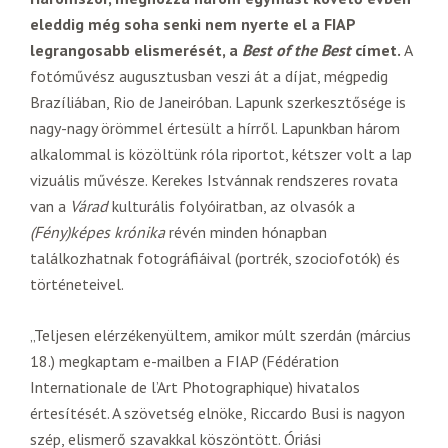
eleddig még soha senki nem nyerte el a FIAP
legrangosabb elismerését, a
Best of the Best
címet.
A
fotóművész augusztusban veszi át a díjat, mégpedig
Brazíliában, Rio de Janeiróban. Lapunk szerkesztősége is
nagy-nagy örömmel értesült a hírről. Lapunkban három
alkalommal is közöltünk róla riportot, kétszer volt a lap
vizuális művésze. Kerekes Istvánnak rendszeres rovata
van a
Várad
kulturális folyóiratban, az olvasók a
(Fény)képes krónika
révén minden hónapban
találkozhatnak fotográfiáival (portrék, szociofotók) és
történeteivel.
„Teljesen elérzékenyültem, amikor múlt szerdán (március
18.) megkaptam e-mailben a FIAP (Fédération
Internationale de l’Art Photographique) hivatalos
értesítését. A szövetség elnöke, Riccardo Busi is nagyon
szép, elismerő szavakkal köszöntött. Óriási