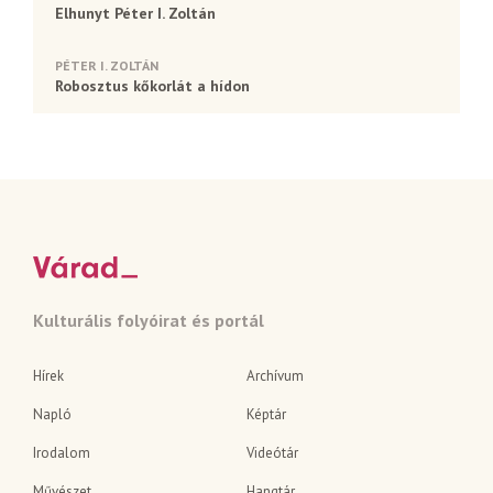
Elhunyt Péter I. Zoltán
PÉTER I. ZOLTÁN
Robosztus kőkorlát a hídon
Kulturális folyóirat és portál
Hírek
Archívum
Napló
Képtár
Irodalom
Videótár
Művészet
Hangtár