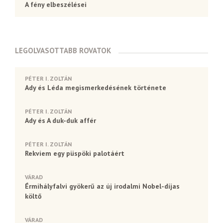
A fény elbeszélései
LEGOLVASOTTABB ROVATOK
PÉTER I. ZOLTÁN
Ady és Léda megismerkedésének története
PÉTER I. ZOLTÁN
Ady és A duk-duk affér
PÉTER I. ZOLTÁN
Rekviem egy püspöki palotáért
VÁRAD
Érmihályfalvi gyökerű az új irodalmi Nobel-díjas
költő
VÁRAD