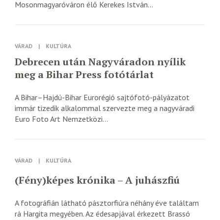
Mosonmagyaróváron élő Kerekes István...
VÁRAD
|
KULTÚRA
Debrecen után Nagyváradon nyílik
meg a Bihar Press fotótárlat
A Bihar–Hajdú-Bihar Eurorégió sajtófotó-pályázatot
immár tizedik alkalommal szervezte meg a nagyváradi
Euro Foto Art Nemzetközi...
VÁRAD
|
KULTÚRA
(Fény)képes krónika – A juhászfiú
A fotográfián látható pásztorfiúra néhány éve találtam
rá Hargita megyében. Az édesapjával érkezett Brassó