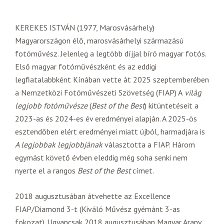
KEREKES ISTVÁN (1977, Marosvásárhely)
Magyarországon élő, marosvásárhelyi származású
fotóművész. Jelenleg a legtöbb díjjal bíró magyar fotós.
Első magyar fotóművészként és az eddigi
legfiatalabbként Kínában vette át 2025 szeptemberében
a Nemzetközi Fotóművészeti Szövetség (FIAP) A
világ
legjobb fotóművésze
(
Best of the Best
) kitüntetéseit a
2023-as és 2024-es év eredményei alapján. A 2025-ös
esztendőben elért eredményei miatt újból, harmadjára is
A legjobbak legjobbjának
választotta a FIAP. Három
egymást követő évben eleddig még soha senki nem
nyerte el a rangos
Best of the Best
címet.
2018 augusztusában átvehette az Excellence
FIAP/Diamond 3-t (Kiváló Művész gyémánt 3-as
fokozat). Ugyancsak 2018 augusztusában Magyar Arany