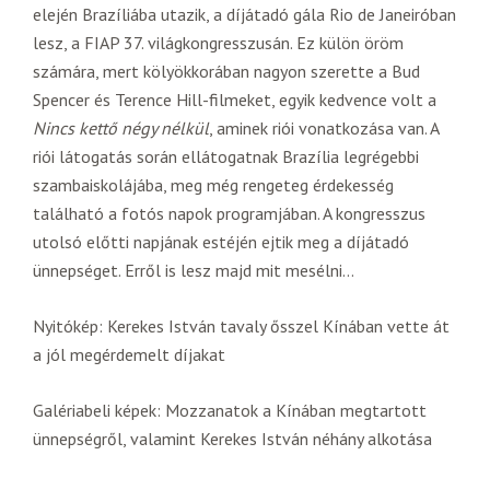
elején Brazíliába utazik, a díjátadó gála Rio de Janeiróban
lesz, a FIAP 37. világkongresszusán. Ez külön öröm
számára, mert kölyökkorában nagyon szerette a Bud
Spencer és Terence Hill-filmeket, egyik kedvence volt a
Nincs kettő négy nélkül
, aminek riói vonatkozása van. A
riói látogatás során ellátogatnak Brazília legrégebbi
szambaiskolájába, meg még rengeteg érdekesség
található a fotós napok programjában. A kongresszus
utolsó előtti napjának estéjén ejtik meg a díjátadó
ünnepséget. Erről is lesz majd mit mesélni…
Nyitókép: Kerekes István tavaly ősszel Kínában vette át
a jól megérdemelt díjakat
Galériabeli képek: Mozzanatok a Kínában megtartott
ünnepségről, valamint Kerekes István néhány alkotása