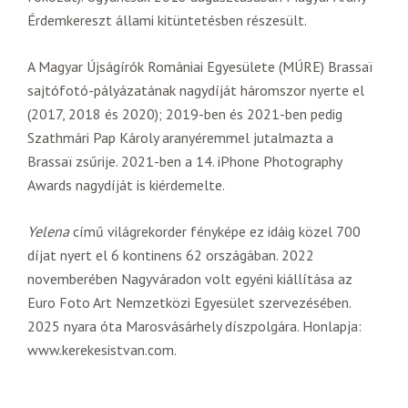
Érdemkereszt állami kitüntetésben részesült.
A Magyar Újságírók Romániai Egyesülete (MÚRE) Brassaï
sajtófotó-pályázatának nagydíját háromszor nyerte el
(2017, 2018 és 2020); 2019-ben és 2021-ben pedig
Szathmári Pap Károly aranyéremmel jutalmazta a
Brassaï zsűrije. 2021-ben a 14. iPhone Photography
Awards nagydíját is kiérdemelte.
Yelena
című világrekorder fényképe ez idáig közel 700
díjat nyert el 6 kontinens 62 országában. 2022
novemberében Nagyváradon volt egyéni kiállítása az
Euro Foto Art Nemzetközi Egyesület szervezésében.
2025 nyara óta Marosvásárhely díszpolgára. Honlapja:
www.kerekesistvan.com.