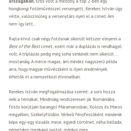
országában.
Erős volt a mezőny, a top 2-ben egy
hongkongi fotóművésszel versengett, Kerekes István úgy
vélte, valószínűleg a versenytárs nyeri el a címet. Ám
nem így lett…
Rajta kívül csak négy fotósnak sikerült kétszer elnyerni a
Best of the Best
címet, ezért már a duplázás is rendhagyó
volt. A triplázás pedig még soha senkinek nem sikerült …
mostanáig. A mérce magas, ám mindez nagyszerű példa
arra, hogy magyar művészként is ilyen eredmények
érhetők el a nemzetközi élvonalban.
Kerekes István megfogalmazása szerint: a sors hozza
neki a témákat. Mindmáig rendszeresen jár Romániába,
fotós körútjain barangol Máramarosban, Kolozs és Maros
megyében, Székelyföldön. Vérbeli fényfestőként mindenik
képe egy-egy vizuális mese, egyedi történet, néha ballada,
némelykor megkapó portré, máskor meg