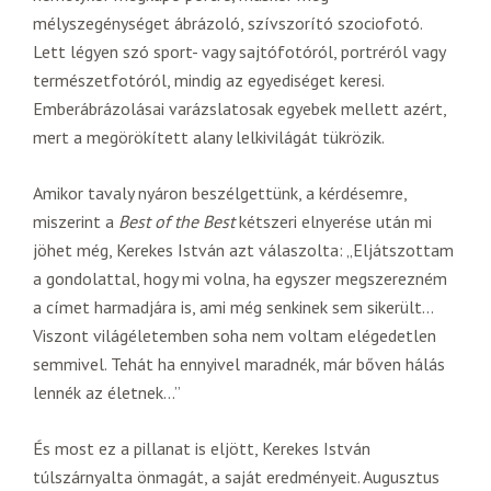
mélyszegénységet ábrázoló, szívszorító szociofotó.
Lett légyen szó sport- vagy sajtófotóról, portréról vagy
természetfotóról, mindig az egyediséget keresi.
Emberábrázolásai varázslatosak egyebek mellett azért,
mert a megörökített alany lelkivilágát tükrözik.
Amikor tavaly nyáron beszélgettünk, a kérdésemre,
miszerint a
Best of the Best
kétszeri elnyerése után mi
jöhet még, Kerekes István azt válaszolta: „Eljátszottam
a gondolattal, hogy mi volna, ha egyszer megszerezném
a címet harmadjára is, ami még senkinek sem sikerült…
Viszont világéletemben soha nem voltam elégedetlen
semmivel. Tehát ha ennyivel maradnék, már bőven hálás
lennék az életnek…”
És most ez a pillanat is eljött, Kerekes István
túlszárnyalta önmagát, a saját eredményeit. Augusztus