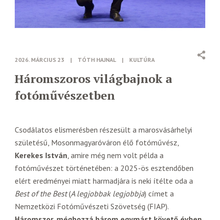
2026. MÁRCIUS 23
|
TÓTH HAJNAL
|
KULTÚRA
Háromszoros világbajnok a
fotóművészetben
Csodálatos elismerésben részesült a marosvásárhelyi
születésű, Mosonmagyaróváron élő fotóművész,
Kerekes István
, amire még nem volt példa a
fotóművészet történetében: a 2025-ös esztendőben
elért eredményei miatt harmadjára is neki ítélte oda a
Best of the Best
(
A legjobbak legjobbja
) címet a
Nemzetközi Fotóművészeti Szövetség (FIAP).
Háromszor, méghozzá három egymást követő évben