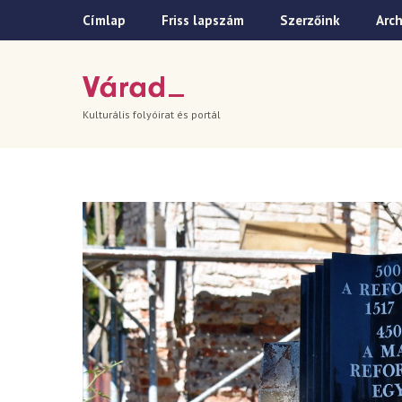
Címlap
Friss lapszám
Szerzőink
Arc
Kulturális folyóirat és portál