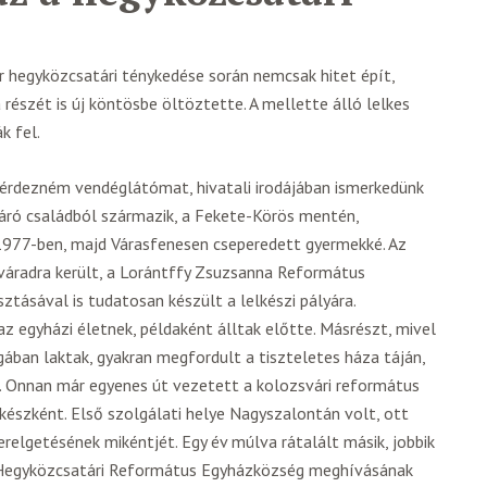
 hegyközcsatári ténykedése során nemcsak hitet épít,
észét is új köntösbe öltöztette. A mellette álló lelkes
k fel.
érdezném vendéglátómat, hivatali irodájában ismerkedünk
áró családból származik, a Fekete-Körös mentén,
1977-ben, majd Várasfenesen cseperedett gyermekké. Az
váradra került, a Lorántffy Zsuzsanna Református
ztásával is tudatosan készült a lelkészi pályára.
 az egyházi életnek, példaként álltak előtte. Másrészt, mivel
ában laktak, gyakran megfordult a tiszteletes háza táján,
t. Onnan már egyenes út vezetett a kolozsvári református
készként. Első szolgálati helye Nagyszalontán volt, ott
erelgetésének mikéntjét. Egy év múlva rátalált másik, jobbik
 Hegyközcsatári Református Egyházközség meghívásának