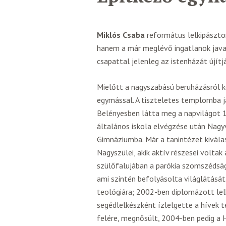
Miklós Csaba
református lelkipásztor
hanem a már meglévő ingatlanok java r
csapattal jelenleg az istenházát újítjá
Mielőtt a nagyszabású beruházásról k
egymással. A tiszteletes templomba j
Belényesben látta meg a napvilágot 
általános iskola elvégzése után Nagy
Gimnáziumba. Már a tanintézet kiválas
Nagyszülei, akik aktív részesei voltak
szülőfalujában a parókia szomszédság
ami szintén befolyásolta világlátásá
teológiára; 2002-ben diplomázott lel
segédlelkészként ízlelgette a hívek t
felére, megnősült, 2004-ben pedig a