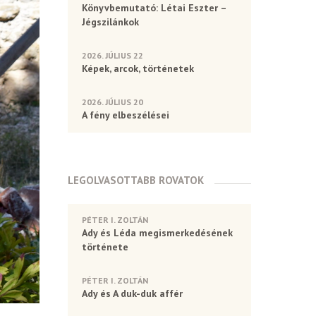
Könyvbemutató: Létai Eszter –
Jégszilánkok
2026. JÚLIUS 22
Képek, arcok, történetek
2026. JÚLIUS 20
A fény elbeszélései
LEGOLVASOTTABB ROVATOK
PÉTER I. ZOLTÁN
Ady és Léda megismerkedésének
története
PÉTER I. ZOLTÁN
Ady és A duk-duk affér