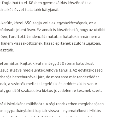
ét foglalhatta el. Közben gyermekáldás köszöntött a
ina két évvel fiatalabb bátyjánál.
került, közel 650 tagja volt az egyházközségnek, ez a
módosult jelentősen. Ez annak is köszönhető, hogy az utóbbi
rően, fordított tendenciát mutat, a fiatalok immár nem a
 hanem visszaköltöznek, házat építenek szülőfalujukban,
asztják.
református. Rajtuk kívül mintegy 350 római katolikust
ásút, illetve megjelentek Jehova tanúi is. Az egyházközség
ehetős hercehurcával járt, de mostanra már rendeződött.
nak, a szántók mellett legelőjük és erdőrészük is van. A
oly gondtól szabadulva biztos jövedelemre tesznek szert.
yházi iskolaként működött. A régi rendszerben meglehetősen
ában egy patkánylakot kaptak vissza – nyomatékosít Miklós