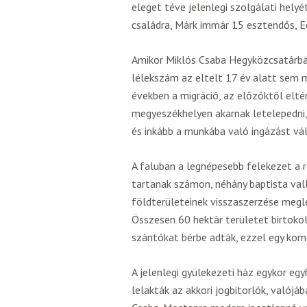
eleget téve jelenlegi szolgálati hely
családra, Márk immár 15 esztendős, Ed
Amikor Miklós Csaba Hegyközcsatárba 
lélekszám az eltelt 17 év alatt sem 
években a migráció, az előzőktől elté
megyeszékhelyen akarnak letelepedni,
és inkább a munkába való ingázást vál
A faluban a legnépesebb felekezet a 
tartanak számon, néhány baptista vall
földterületeinek visszaszerzése megl
Összesen 60 hektár területet birtokol
szántókat bérbe adták, ezzel egy kom
A jelenlegi gyülekezeti ház egykor eg
lelakták az akkori jogbitorlók, valój