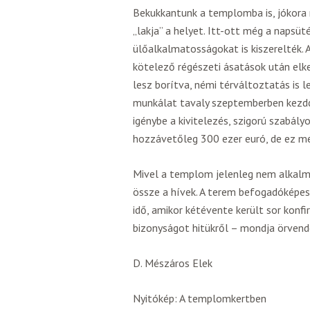
Bekukkantunk a templomba is, jókora 
„lakja” a helyet. Itt-ott még a napsüt
ülőalkalmatosságokat is kiszerelték. 
kötelező régészeti ásatások után elk
lesz borítva, némi térváltoztatás is le
munkálat tavaly szeptemberben kezdő
igénybe a kivitelezés, szigorú szabályo
hozzávetőleg 300 ezer euró, de ez m
Mivel a templom jelenleg nem alkalma
össze a hívek. A terem befogadóképes
idő, amikor kétévente került sor konfir
bizonyságot hitükről – mondja örvende
D. Mészáros Elek
Nyitókép: A templomkertben