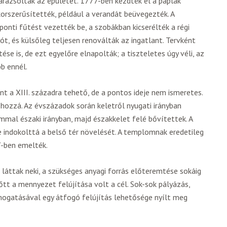
rázsolták az épületet. 1777-ben kezdték el a paplak
orszerűsítették, például a verandát beüvegezték. A
zponti fűtést vezették be, a szobákban kicserélték a régi
ót, és külsőleg teljesen renoválták az ingatlant. Tervként
e is, de ezt egyelőre elnapolták; a tiszteletes úgy véli, az
b ennél.
nt a XIII. századra tehető, de a pontos ideje nem ismeretes.
 hozzá. Az évszázadok során keletről nyugati irányban
mal északi irányban, majd északkelet felé bővítettek. A
indokolttá a belső tér növelését. A templomnak eredetileg
7-ben emelték.
 láttak neki, a szükséges anyagi forrás előteremtése sokáig
őtt a mennyezet felújítása volt a cél. Sok-sok pályázás,
mogatásával egy átfogó felújítás lehetősége nyílt meg