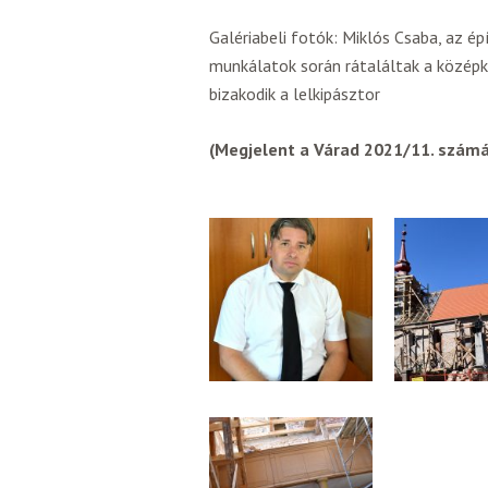
Galériabeli fotók: Miklós Csaba, az épí
munkálatok során rátaláltak a középkor
bizakodik a lelkipásztor
(Megjelent a Várad 2021/11. szám