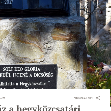
MEGOSZTOM
LOM
z a hegyközcsatári