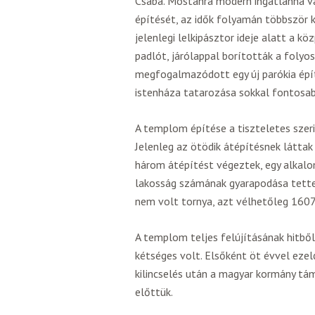
Csaba. Mostanra modern ingatlanná va
építését, az idők folyamán többször k
jelenlegi lelkipásztor ideje alatt a kö
padlót, járólappal borították a folyos
megfogalmazódott egy új parókia építés
istenháza tatarozása sokkal fontosab
A templom építése a tiszteletes szeri
Jelenleg az ötödik átépítésnek láttak
három átépítést végeztek, egy alkalom
lakosság számának gyarapodása tette 
nem volt tornya, azt vélhetőleg 160
A templom teljes felújításának hitből
kétséges volt. Elsőként öt évvel ezel
kilincselés után a magyar kormány tá
előttük.