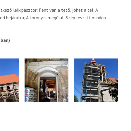
tkező lelkipásztor; Fent van a tető, jöhet a tél; A
i bejáratra; A torony is megújul; Szép lesz itt minden –
ában)