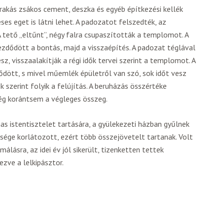
rakás zsákos cement, deszka és egyéb építkezési kellék
éses eget is látni lehet. A padozatot felszedték, az
A tető „eltűnt”, négy falra csupaszították a templomot. A
ezdődött a bontás, majd a visszaépítés. A padozat téglával
sz, visszaalakítják a régi idők tervei szerint a templomot. A
dött, s mivel műemlék épületről van szó, sok időt vesz
k szerint folyik a felújítás. A beruházás összértéke
ég korántsem a végleges összeg.
s istentisztelet tartására, a gyülekezeti házban gyűlnek
sége korlátozott, ezért több összejövetelt tartanak. Volt
málásra, az idei év jól sikerült, tizenketten tettek
zve a lelkipásztor.