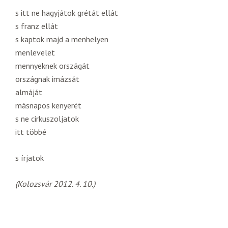
s itt ne hagyjátok grétát ellát
s franz ellát
s kaptok majd a menhelyen
menlevelet
mennyeknek országát
országnak imázsát
almáját
másnapos kenyerét
s ne cirkuszoljatok
itt többé
s írjatok
(Kolozsvár 2012. 4. 10.)