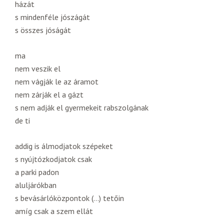
házát
s mindenféle jószágát
s összes jóságát
ma
nem veszik el
nem vágják le az áramot
nem zárják el a gázt
s nem adják el gyermekeit rabszolgának
de ti
addig is álmodjatok szépeket
s nyújtózkodjatok csak
a parki padon
aluljárókban
s bevásárlóközpontok (…) tetőin
amíg csak a szem ellát