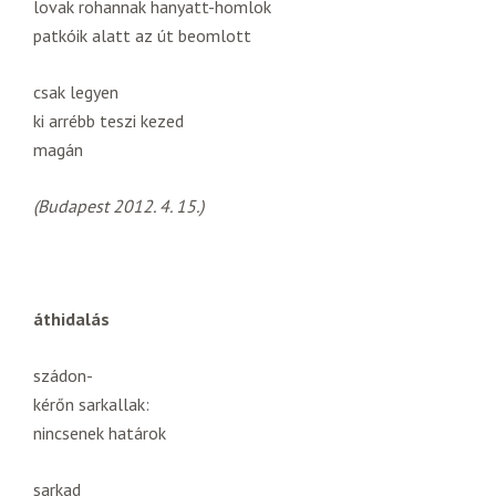
lovak rohannak hanyatt-homlok
patkóik alatt az út beomlott
csak legyen
ki arrébb teszi kezed
magán
(Budapest 2012. 4. 15.)
áthidalás
szádon-
kérőn sarkallak:
nincsenek határok
sarkad