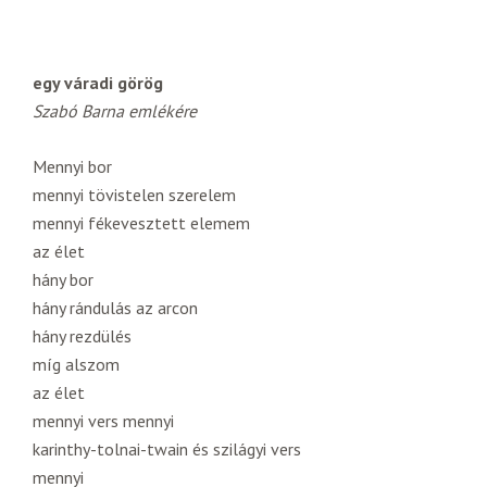
egy váradi görög
Szabó Barna emlékére
Mennyi bor
mennyi tövistelen szerelem
mennyi fékevesztett elemem
az élet
hány bor
hány rándulás az arcon
hány rezdülés
míg alszom
az élet
mennyi vers mennyi
karinthy-tolnai-twain és szilágyi vers
mennyi