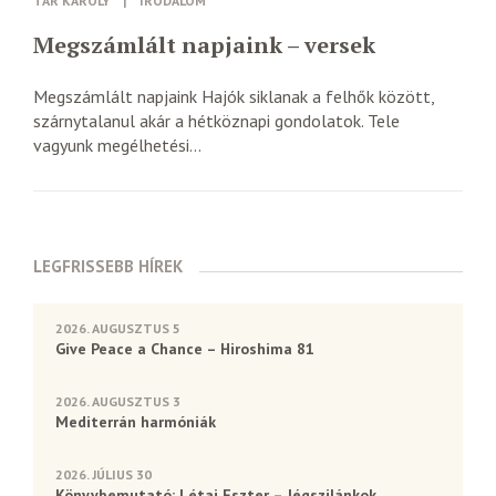
TAR KÁROLY
|
IRODALOM
Megszámlált napjaink – versek
Megszámlált napjaink Hajók siklanak a felhők között,
szárnytalanul akár a hétköznapi gondolatok. Tele
vagyunk megélhetési...
LEGFRISSEBB HÍREK
2026. AUGUSZTUS 5
Give Peace a Chance – Hiroshima 81
2026. AUGUSZTUS 3
Mediterrán harmóniák
2026. JÚLIUS 30
Könyvbemutató: Létai Eszter – Jégszilánkok