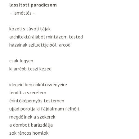
lassított paradicsom
– ismétlés –
közeli s távoli tájak
architektúrájából mintázom tested
házainak sziluettjeiből arcod
csak legyen
ki arrébb teszi kezed
idegeid benzinkútösvényeire
lendít a szerelem
érintőképernyős testemen
ujjad porolja ki fájdalmam felhőit
megdőlnek a szekerek
a dombot barázdálja
sok ráncos homlok