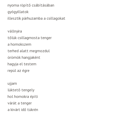
nyoma röpítő csábításában
gyógyillatok
illesztik párhuzamba a csillagokat
vállnyira
tőlük csillagmosta tenger
a homokszem
terhed alatt megmozdul
örömök hangjaként
hagyja el testem
repül az égre
ujjam
lüktető tengely
hol homokra építi
várát a tenger
a kivárt idő tükrén