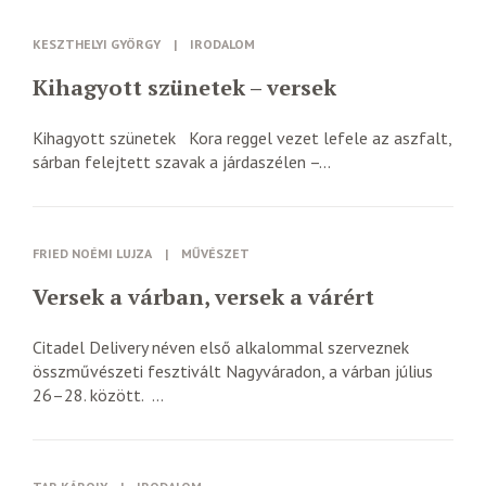
KESZTHELYI GYÖRGY
|
IRODALOM
Kihagyott szünetek – versek
Kihagyott szünetek Kora reggel vezet lefele az aszfalt,
sárban felejtett szavak a járdaszélen –...
FRIED NOÉMI LUJZA
|
MŰVÉSZET
Versek a várban, versek a várért
Citadel Delivery néven első alkalommal szerveznek
összművészeti fesztivált Nagyváradon, a várban július
26–28. között. ...