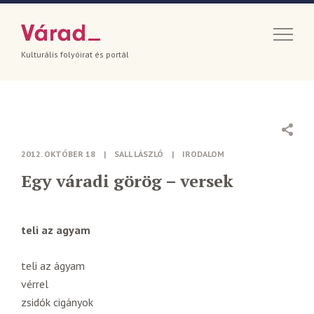
Kulturális folyóirat és portál
2012. OKTÓBER 18
|
SALL LÁSZLÓ
|
IRODALOM
Egy váradi görög – versek
teli az agyam
teli az ágyam
vérrel
zsidók cigányok