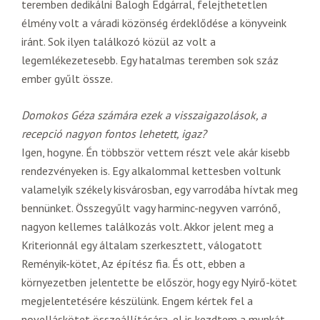
teremben dedikálni Balogh Edgárral, felejthetetlen
élmény volt a váradi közönség érdeklődése a könyveink
iránt. Sok ilyen találkozó közül az volt a
legemlékezetesebb. Egy hatalmas teremben sok száz
ember gyűlt össze.
Domokos Géza számára ezek a visszaigazolások, a
recepció nagyon fontos lehetett, igaz?
Igen, hogyne. Én többször vettem részt vele akár kisebb
rendezvényeken is. Egy alkalommal kettesben voltunk
valamelyik székely kisvárosban, egy varrodába hívtak meg
bennünket. Összegyűlt vagy harminc-negyven varrónő,
nagyon kellemes találkozás volt. Akkor jelent meg a
Kriterionnál egy általam szerkesztett, válogatott
Reményik-kötet, Az építész fia. És ott, ebben a
környezetben jelentette be először, hogy egy Nyirő-kötet
megjelentetésére készülünk. Engem kértek fel a
novelláskötet összeállítására, el is kezdtem a munkát,