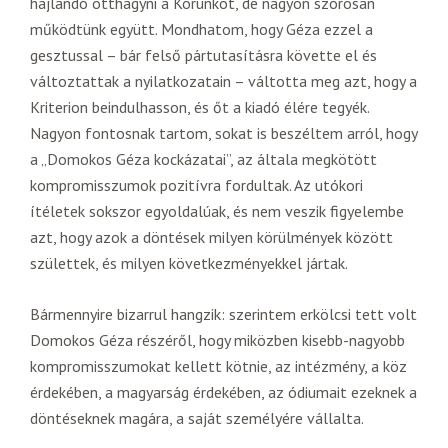
hajlandó otthagyni a Korunkot, de nagyon szorosan
működtünk együtt. Mondhatom, hogy Géza ezzel a
gesztussal – bár felső pártutasításra követte el és
változtattak a nyilatkozatain – váltotta meg azt, hogy a
Kriterion beindulhasson, és őt a kiadó élére tegyék.
Nagyon fontosnak tartom, sokat is beszéltem arról, hogy
a „Domokos Géza kockázatai”, az általa megkötött
kompromisszumok pozitívra fordultak. Az utókori
ítéletek sokszor egyoldalúak, és nem veszik figyelembe
azt, hogy azok a döntések milyen körülmények között
születtek, és milyen következményekkel jártak.
Bármennyire bizarrul hangzik: szerintem erkölcsi tett volt
Domokos Géza részéről, hogy miközben kisebb-nagyobb
kompromisszumokat kellett kötnie, az intézmény, a köz
érdekében, a magyarság érdekében, az ódiumait ezeknek a
döntéseknek magára, a saját személyére vállalta.