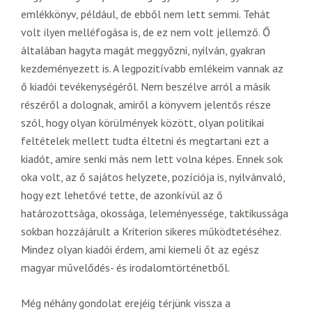
emlékkönyv, például, de ebből nem lett semmi. Tehát
volt ilyen melléfogása is, de ez nem volt jellemző. Ő
általában hagyta magát meggyőzni, nyilván, gyakran
kezdeményezett is. A legpozitívabb emlékeim vannak az
ő kiadói tevékenységéről. Nem beszélve arról a másik
részéről a dolognak, amiről a könyvem jelentős része
szól, hogy olyan körülmények között, olyan politikai
feltételek mellett tudta éltetni és megtartani ezt a
kiadót, amire senki más nem lett volna képes. Ennek sok
oka volt, az ő sajátos helyzete, pozíciója is, nyilvánvaló,
hogy ezt lehetővé tette, de azonkívül az ő
határozottsága, okossága, leleményessége, taktikussága
sokban hozzájárult a Kriterion sikeres működtetéséhez.
Mindez olyan kiadói érdem, ami kiemeli őt az egész
magyar művelődés- és irodalomtörténetből.
Még néhány gondolat erejéig térjünk vissza a