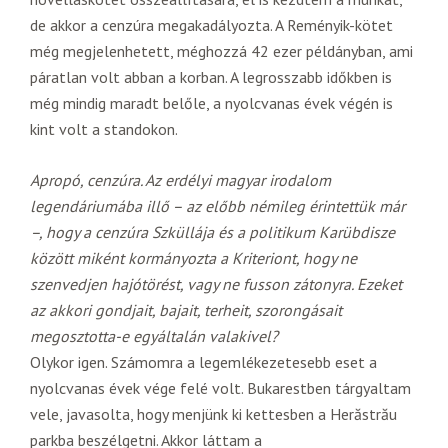
de akkor a cenzúra megakadályozta. A Reményik-kötet
még megjelenhetett, méghozzá 42 ezer példányban, ami
páratlan volt abban a korban. A legrosszabb időkben is
még mindig maradt belőle, a nyolcvanas évek végén is
kint volt a standokon.
Apropó, cenzúra. Az erdélyi magyar irodalom
legendáriumába illő – az előbb némileg érintettük már
–, hogy a cenzúra Szküllája és a politikum Karübdisze
között miként kormányozta a Kriteriont, hogy ne
szenvedjen hajótörést, vagy ne fusson zátonyra. Ezeket
az akkori gondjait, bajait, terheit, szorongásait
megosztotta-e egyáltalán valakivel?
Olykor igen. Számomra a legemlékezetesebb eset a
nyolcvanas évek vége felé volt. Bukarestben tárgyaltam
vele, javasolta, hogy menjünk ki kettesben a Herăstrău
parkba beszélgetni. Akkor láttam a