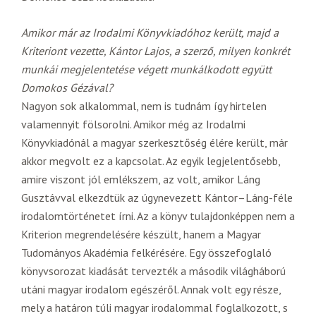
Amikor már az Irodalmi Könyvkiadóhoz került, majd a
Kriteriont vezette, Kántor Lajos, a szerző, milyen konkrét
munkái megjelentetése végett munkálkodott együtt
Domokos Gézával?
Nagyon sok alkalommal, nem is tudnám így hirtelen
valamennyit fölsorolni. Amikor még az Irodalmi
Könyvkiadónál a magyar szerkesztőség élére került, már
akkor megvolt ez a kapcsolat. Az egyik legjelentősebb,
amire viszont jól emlékszem, az volt, amikor Láng
Gusztávval elkezdtük az úgynevezett Kántor–Láng-féle
irodalomtörténetet írni. Az a könyv tulajdonképpen nem a
Kriterion megrendelésére készült, hanem a Magyar
Tudományos Akadémia felkérésére. Egy összefoglaló
könyvsorozat kiadását tervezték a második világháború
utáni magyar irodalom egészéről. Annak volt egy része,
mely a határon túli magyar irodalommal foglalkozott, s