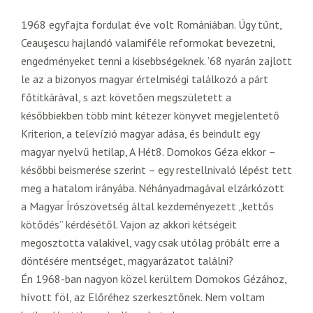
1968 egyfajta fordulat éve volt Romániában. Úgy tűnt,
Ceauşescu hajlandó valamiféle reformokat bevezetni,
engedményeket tenni a kisebbségeknek. ’68 nyarán zajlott
le az a bizonyos magyar értelmiségi találkozó a párt
főtitkárával, s azt követően megszületett a
későbbiekben több mint kétezer könyvet megjelentető
Kriterion, a televízió magyar adása, és beindult egy
magyar nyelvű hetilap, A Hét8. Domokos Géza ekkor –
későbbi beismerése szerint – egy restellnivaló lépést tett
meg a hatalom irányába. Néhányadmagával elzárkózott
a Magyar Írószövetség által kezdeményezett „kettős
kötődés” kérdésétől. Vajon az akkori kétségeit
megosztotta valakivel, vagy csak utólag próbált erre a
döntésére mentséget, magyarázatot találni?
Én 1968-ban nagyon közel kerültem Domokos Gézához,
hívott föl, az Előréhez szerkesztőnek. Nem voltam