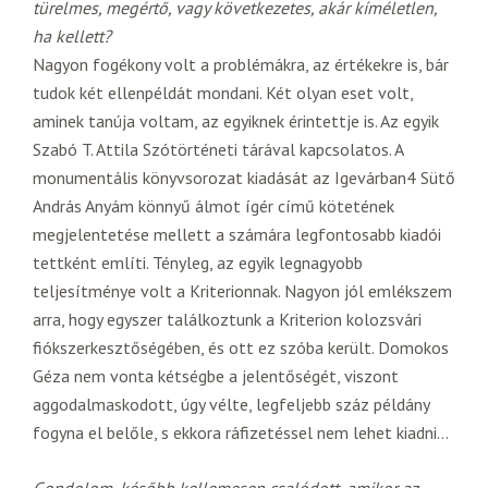
türelmes, megértő, vagy következetes, akár kíméletlen,
ha kellett?
Nagyon fogékony volt a problémákra, az értékekre is, bár
tudok két ellenpéldát mondani. Két olyan eset volt,
aminek tanúja voltam, az egyiknek érintettje is. Az egyik
Szabó T. Attila Szótörténeti tárával kapcsolatos. A
monumentális könyvsorozat kiadását az Igevárban4 Sütő
András Anyám könnyű álmot ígér című kötetének
megjelentetése mellett a számára legfontosabb kiadói
tettként említi. Tényleg, az egyik legnagyobb
teljesítménye volt a Kriterionnak. Nagyon jól emlékszem
arra, hogy egyszer találkoztunk a Kriterion kolozsvári
fiókszerkesztőségében, és ott ez szóba került. Domokos
Géza nem vonta kétségbe a jelentőségét, viszont
aggodalmaskodott, úgy vélte, legfeljebb száz példány
fogyna el belőle, s ekkora ráfizetéssel nem lehet kiadni…