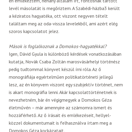
én emlékeztem, néhány általam írt, fontosnak tartott
levél másolatát is megőriztem. A Szabédi-házba3 került
a kéziratos hagyatéka, ott viszont negyven tételt
találtam meg az oda-vissza levelekből, ami azért elég
szoros kapcsolatot jelez.
Mások is foglalkoznak a Domokos-hagyatékkal?
Igen, Dávid Gyula is különböző kérdések vonatkozásában
kutatja, Novák Csaba Zoltán marosvásárhelyi történész
pedig tudtommal könyvet készül írni róla. Az ő
monográfiája egyértelműen politikatörténeti jellegű
lesz, az én könyvem viszont egy szubjektív történet, nem
is akart monográfia lenni. Akár kapcsolattörténetnek is
nevezhetném, bár én végigmegyek a Domokos Géza
életművén – már amennyire az számomra ismert és
hozzáférhető. Az ő írásait és emlékezéseit, hellyel-
közzel dokumentumait is felhasználva írtam meg a
Domokos Géza kockázatait.