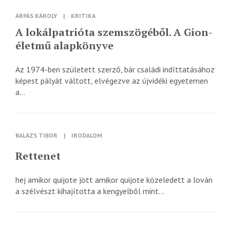
ÁRPÁS KÁROLY
|
KRITIKA
A lokálpatrióta szemszögéből. A Gion-
életmű alapkönyve
Az 1974-ben született szerző, bár családi indíttatásához
képest pályát váltott, elvégezve az újvidéki egyetemen
a...
BALÁZS TIBOR
|
IRODALOM
Rettenet
hej amikor quijote jött amikor quijote közeledett a lován
a szélvészt kihajította a kengyelből mint...