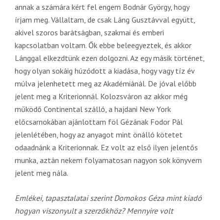
annak a számára kért fel engem Bodnár György, hogy
írjam meg. Vállaltam, de csak Láng Gusztávval együtt,
akivel szoros barátságban, szakmai és emberi
kapcsolatban voltam. Ők ebbe beleegyeztek, és akkor
Lánggal elkezdtünk ezen dolgozni. Az egy másik történet,
hogy olyan sokáig húzódott a kiadása, hogy vagy tíz év
múlva jelenhetett meg az Akadémiánál. De jóval előbb
jelent meg a Kriterionnál. Kolozsváron az akkor még
működő Continental szálló, a hajdani New York
előcsarnokában ajánlottam föl Gézának Fodor Pál
jelenlétében, hogy az anyagot mint önálló kötetet
odaadnánk a Kriterionnak. Ez volt az első ilyen jelentős
munka, aztán nekem folyamatosan nagyon sok könyvem
jelent meg nála.
Emlékei, tapasztalatai szerint Domokos Géza mint kiadó
hogyan viszonyult a szerzőkhöz? Mennyire volt