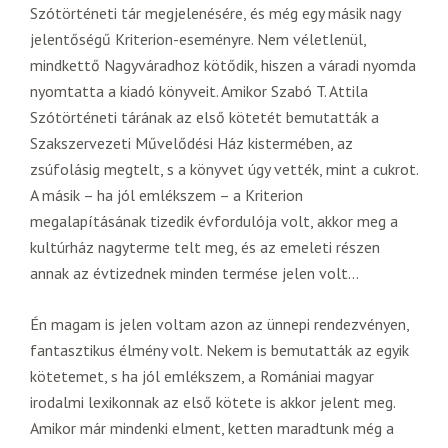
Szótörténeti tár megjelenésére, és még egy másik nagy
jelentőségű Kriterion-eseményre. Nem véletlenül,
mindkettő Nagyváradhoz kötődik, hiszen a váradi nyomda
nyomtatta a kiadó könyveit. Amikor Szabó T. Attila
Szótörténeti tárának az első kötetét bemutatták a
Szakszervezeti Művelődési Ház kistermében, az
zsúfolásig megtelt, s a könyvet úgy vették, mint a cukrot.
A másik – ha jól emlékszem – a Kriterion
megalapításának tizedik évfordulója volt, akkor meg a
kultúrház nagyterme telt meg, és az emeleti részen
annak az évtizednek minden termése jelen volt…
Én magam is jelen voltam azon az ünnepi rendezvényen,
fantasztikus élmény volt. Nekem is bemutatták az egyik
kötetemet, s ha jól emlékszem, a Romániai magyar
irodalmi lexikonnak az első kötete is akkor jelent meg.
Amikor már mindenki elment, ketten maradtunk még a