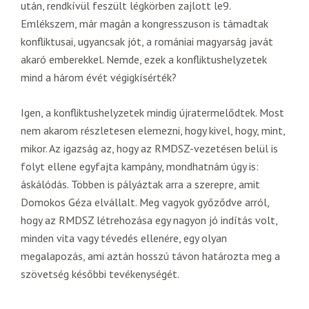
után, rendkívül feszült légkörben zajlott le9.
Emlékszem, már magán a kongresszuson is támadtak
konfliktusai, ugyancsak jót, a romániai magyarság javát
akaró emberekkel. Nemde, ezek a konfliktushelyzetek
mind a három évét végigkísérték?
Igen, a konfliktushelyzetek mindig újratermelődtek. Most
nem akarom részletesen elemezni, hogy kivel, hogy, mint,
mikor. Az igazság az, hogy az RMDSZ-vezetésen belül is
folyt ellene egyfajta kampány, mondhatnám úgy is:
áskálódás. Többen is pályáztak arra a szerepre, amit
Domokos Géza elvállalt. Meg vagyok győződve arról,
hogy az RMDSZ létrehozása egy nagyon jó indítás volt,
minden vita vagy tévedés ellenére, egy olyan
megalapozás, ami aztán hosszú távon határozta meg a
szövetség későbbi tevékenységét.