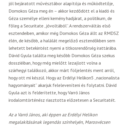
jól bejáratott művésztábor alapítója és működtetője,
Domokos Géza meg én – akkor kezdődött el a kiadó és
Géza személye elleni kemény hadjárat, a politikum, de
főleg a Securitate „jóvoltából”. A rendszerváltás első
esztendeiben, amikor még Domokos Géza állt az RMDSZ
élén, de később, a halálát megelőző esztendőkben sem
lehetett betekintést nyerni a titkosrendőrség irattárába.
Dávid Gyula találta meg később Domokos Géza szekus
dossziéiban, hogy még mielőtt lezajlott volna a
szárhegyi találkozó, akkor márt följelentés ment arról,
hogy ott mi készül. Hogy az Erdélyi Helikon5 „nacionalista
hagyományait” akarjuk feleleveníteni és folytatni. Dávid
Gyula azt is felderítette, hogy Varró János
irodalomtörténész riasztotta előzetesen a Securitatét.
Az a Varró János, aki éppen az Erdélyi Helikon
megalakításának legendás színhelyén, Marosvécsen