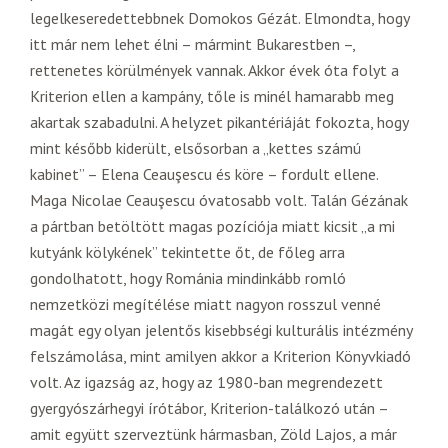
legelkeseredettebbnek Domokos Gézát. Elmondta, hogy
itt már nem lehet élni – mármint Bukarestben –,
rettenetes körülmények vannak. Akkor évek óta folyt a
Kriterion ellen a kampány, tőle is minél hamarabb meg
akartak szabadulni. A helyzet pikantériáját fokozta, hogy
mint később kiderült, elsősorban a „kettes számú
kabinet” – Elena Ceauşescu és köre – fordult ellene.
Maga Nicolae Ceauşescu óvatosabb volt. Talán Gézának
a pártban betöltött magas pozíciója miatt kicsit „a mi
kutyánk kölykének” tekintette őt, de főleg arra
gondolhatott, hogy Románia mindinkább romló
nemzetközi megítélése miatt nagyon rosszul venné
magát egy olyan jelentős kisebbségi kulturális intézmény
felszámolása, mint amilyen akkor a Kriterion Könyvkiadó
volt. Az igazság az, hogy az 1980-ban megrendezett
gyergyószárhegyi írótábor, Kriterion-találkozó után –
amit együtt szerveztünk hármasban, Zöld Lajos, a már