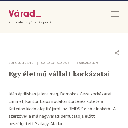
Kulturális folyóirat és portál
2014. JÚLIUS 10
|
SZILÁGYI ALADÁR
|
TÁRSADALOM
Egy életmű vállalt kockázatai
Idén áprilisban jelent meg, Domokos Géza kockázatai
címmel, Kántor Lajos irodalomtörténés kötete a
Kriterion kiadó alapítójáról, az RMDSZ első elnökéről. A
szerzővel a mű nagyváradi bemutatója előtt
beszélgetett Szilágyi Aladár.