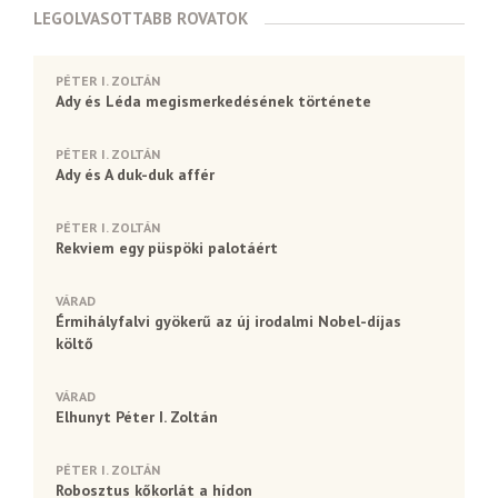
LEGOLVASOTTABB ROVATOK
PÉTER I. ZOLTÁN
Ady és Léda megismerkedésének története
PÉTER I. ZOLTÁN
Ady és A duk-duk affér
PÉTER I. ZOLTÁN
Rekviem egy püspöki palotáért
VÁRAD
Érmihályfalvi gyökerű az új irodalmi Nobel-díjas
költő
VÁRAD
Elhunyt Péter I. Zoltán
PÉTER I. ZOLTÁN
Robosztus kőkorlát a hídon