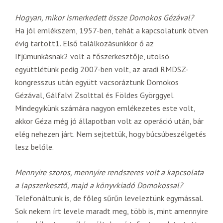
Hogyan, mikor ismerkedett össze Domokos Gézával?
Ha jól emlékszem, 1957-ben, tehát a kapcsolatunk ötven
évig tartott1. Első találkozásunkkor ő az
Ifjúmunkásnak2 volt a főszerkesztője, utolsó
együttlétünk pedig 2007-ben volt, az aradi RMDSZ-
kongresszus után együtt vacsoráztunk Domokos
Gézával, Gálfalvi Zsolttal és Földes Györggyel.
Mindegyikünk számára nagyon emlékezetes este volt,
akkor Géza még jó állapotban volt az operáció után, bár
elég nehezen járt. Nem sejtettük, hogy búcsúbeszélgetés
lesz belőle.
Mennyire szoros, mennyire rendszeres volt a kapcsolata
a lapszerkesztő, majd a könyvkiadó Domokossal?
Telefonáltunk is, de főleg sűrűn leveleztünk egymással.
Sok nekem írt levele maradt meg, több is, mint amennyire