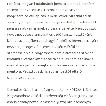
romániai magyar irodalmárok jobbára azonnali, kemény
fellépést követeltünk, Domokos Géza viszont
megkísérelte csillapítani a kedélyeket. Vitathatatlan
viszont, hogy soha nem személyes érdekből cselekedett,
nem a saját karrierjének építése érdekelte. Pausztovszkij
figyelmeztetése, amit pályakezdő lapszerkesztőként
kapott az „idejében abbahagyás” erkölcsi követelményére
nézvést, az egész életében elkísérte. Diákként
szerencséje volt, hogy tanára nem a hivatalos szovjet
irodalmi elvárásokat plántálta belé, és nem azoknak a
normáknak próbált megfelelni, hiszen szellemi-erkölcsi
mentora, Pausztovszkij is egy mindettől eltérő
személyiség volt.
Domokos Géza három évig vezette az RMDSZ-t. Szintén
Nagyváradhoz kötődik a szövetség első kongresszusa,
amely néhány héttel a vásárhelyi tragikus események