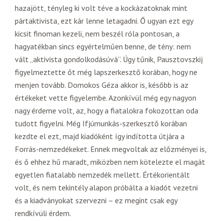
hazajött, tényleg ki volt téve a kockázatoknak mint
pártaktivista, ezt kár lenne letagadni. Ő ugyan ezt egy
kicsit finoman kezeli, nem beszél róla pontosan, a
hagyatékban sincs egyértelműen benne, de tény: nem
vált „aktivista gondolkodásúvá”. Úgy tűnik, Pausztovszkij
figyelmeztette őt még lapszerkesztő korában, hogy ne
menjen tovább. Domokos Géza akkor is, később is az
értékeket vette figyelembe. Azonkívül még egy nagyon
nagy érdeme volt, az, hogy a fiatalokra fokozottan oda
tudott figyelni. Még Ifjúmunkás-szerkesztő korában
kezdte el ezt, majd kiadóként így indította útjára a
Forrás-nemzedékeket. Ennek megvoltak az előzményei is,
és ő ehhez hű maradt, miközben nem kötelezte el magát
egyetlen fiatalabb nemzedék mellett. Értékorientált
volt, és nem tekintély alapon próbálta a kiadót vezetni
és a kiadványokat szervezni – ez megint csak egy
rendkívüli érdem.