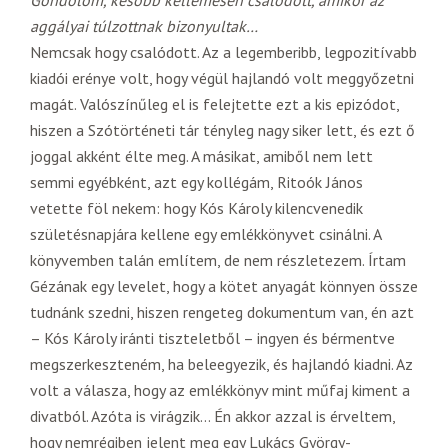
Gondolom, később kellemesen csalódott, amikor az
aggályai túlzottnak bizonyultak…
Nemcsak hogy csalódott. Az a legemberibb, legpozitívabb
kiadói erénye volt, hogy végül hajlandó volt meggyőzetni
magát. Valószínűleg el is felejtette ezt a kis epizódot,
hiszen a Szótörténeti tár tényleg nagy siker lett, és ezt ő
joggal akként élte meg. A másikat, amiből nem lett
semmi egyébként, azt egy kollégám, Ritoók János
vetette föl nekem: hogy Kós Károly kilencvenedik
születésnapjára kellene egy emlékkönyvet csinálni. A
könyvemben talán említem, de nem részletezem. Írtam
Gézának egy levelet, hogy a kötet anyagát könnyen össze
tudnánk szedni, hiszen rengeteg dokumentum van, én azt
– Kós Károly iránti tiszteletből – ingyen és bérmentve
megszerkeszteném, ha beleegyezik, és hajlandó kiadni. Az
volt a válasza, hogy az emlékkönyv mint műfaj kiment a
divatból. Azóta is virágzik… Én akkor azzal is érveltem,
hogy nemrégiben jelent meg egy Lukács György-