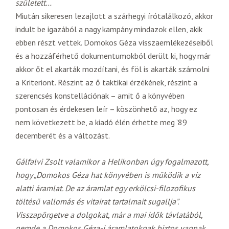
született…
Miután sikeresen lezajlott a szárhegyi írótalálkozó, akkor
indult be igazából a nagy kampány mindazok ellen, akik
ebben részt vettek. Domokos Géza visszaemlékezéseiből
és a hozzáférhető dokumentumokból derült ki, hogy már
akkor őt el akarták mozdítani, és föl is akarták számolni
a Kriteriont. Részint az ő taktikai érzékének, részint a
szerencsés konstellációnak – amit ő a könyvében
pontosan és érdekesen leír – köszönhető az, hogy ez
nem következett be, a kiadó élén érhette meg ’89
decemberét és a változást.
Gálfalvi Zsolt valamikor a Helikonban úgy fogalmazott,
hogy „Domokos Géza hat könyvében is működik a víz
alatti áramlat. De az áramlat egy erkölcsi-filozofikus
töltésű vallomás és vitairat tartalmait sugallja”.
Visszapörgetve a dolgokat, már a mai idők távlatából,
nemde a Domokos Géza-i áramlatoknak biztos vannak