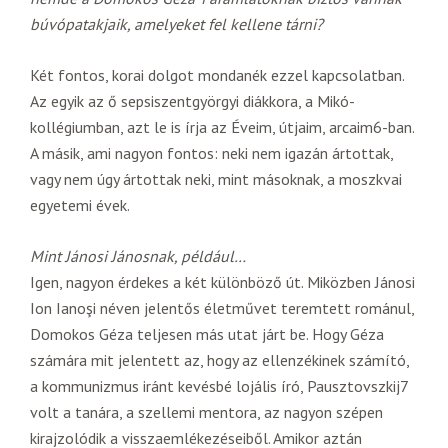
búvópatakjaik, amelyeket fel kellene tárni?
Két fontos, korai dolgot mondanék ezzel kapcsolatban.
Az egyik az ő sepsiszentgyörgyi diákkora, a Mikó-
kollégiumban, azt le is írja az Éveim, útjaim, arcaim6-ban.
A másik, ami nagyon fontos: neki nem igazán ártottak,
vagy nem úgy ártottak neki, mint másoknak, a moszkvai
egyetemi évek.
Mint Jánosi Jánosnak, például…
Igen, nagyon érdekes a két különböző út. Miközben Jánosi
Ion Ianoşi néven jelentős életművet teremtett románul,
Domokos Géza teljesen más utat járt be. Hogy Géza
számára mit jelentett az, hogy az ellenzékinek számító,
a kommunizmus iránt kevésbé lojális író, Pausztovszkij7
volt a tanára, a szellemi mentora, az nagyon szépen
kirajzolódik a visszaemlékezéseiből. Amikor aztán