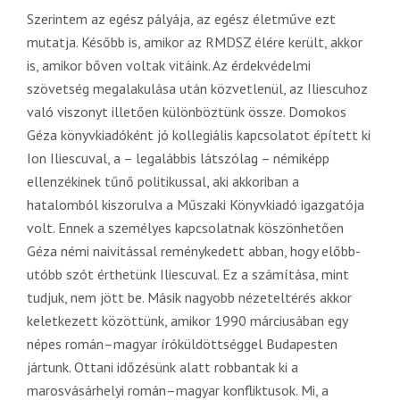
Szerintem az egész pályája, az egész életműve ezt
mutatja. Később is, amikor az RMDSZ élére került, akkor
is, amikor bőven voltak vitáink. Az érdekvédelmi
szövetség megalakulása után közvetlenül, az Iliescuhoz
való viszonyt illetően különböztünk össze. Domokos
Géza könyvkiadóként jó kollegiális kapcsolatot épített ki
Ion Iliescuval, a – legalábbis látszólag – némiképp
ellenzékinek tűnő politikussal, aki akkoriban a
hatalomból kiszorulva a Műszaki Könyvkiadó igazgatója
volt. Ennek a személyes kapcsolatnak köszönhetően
Géza némi naivitással reménykedett abban, hogy előbb-
utóbb szót érthetünk Iliescuval. Ez a számítása, mint
tudjuk, nem jött be. Másik nagyobb nézeteltérés akkor
keletkezett közöttünk, amikor 1990 márciusában egy
népes román–magyar íróküldöttséggel Budapesten
jártunk. Ottani időzésünk alatt robbantak ki a
marosvásárhelyi román–magyar konfliktusok. Mi, a