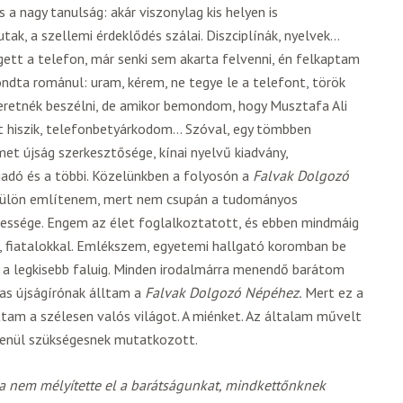
s a nagy tanulság: akár viszonylag kis helyen is
ak, a szellemi érdeklődés szálai. Diszciplínák, nyelvek…
tt a telefon, már senki sem akarta felvenni, én felkaptam
ndta románul: uram, kérem, ne tegye le a telefont, török
zeretnék beszélni, de amikor bemondom, hogy Musztafa Ali
azt hiszik, telefonbetyárkodom… Szóval, egy tömbben
et újság szerkesztősége, kínai nyelvű kiadvány,
iadó és a többi. Közelünkben a folyosón a
Falvak Dolgozó
 külön említenem, mert nem csupán a tudományos
jessége. Engem az élet foglalkoztatott, és ebben mindmáig
l, fiatalokkal. Emlékszem, egyetemi hallgató koromban be
i a legkisebb faluig. Minden irodalmárra menendő barátom
jas újságírónak álltam a
Falvak Dolgozó Népéhez.
Mert ez a
attam a szélesen valós világot. A miénket. Az általam művelt
lenül szükségesnek mutatkozott.
 nem mélyítette el a barátságunkat, mindkettőnknek