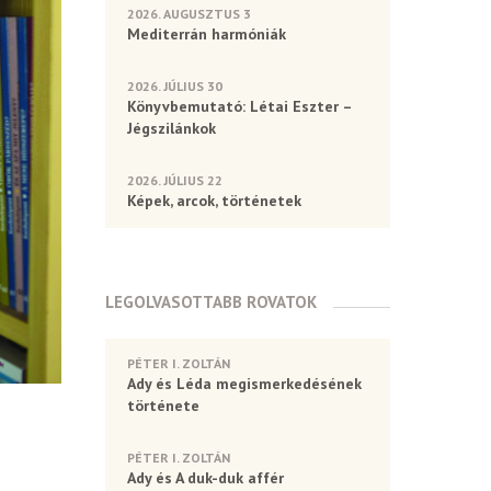
2026. AUGUSZTUS 3
Mediterrán harmóniák
2026. JÚLIUS 30
Könyvbemutató: Létai Eszter –
Jégszilánkok
2026. JÚLIUS 22
Képek, arcok, történetek
LEGOLVASOTTABB ROVATOK
PÉTER I. ZOLTÁN
Ady és Léda megismerkedésének
története
PÉTER I. ZOLTÁN
Ady és A duk-duk affér