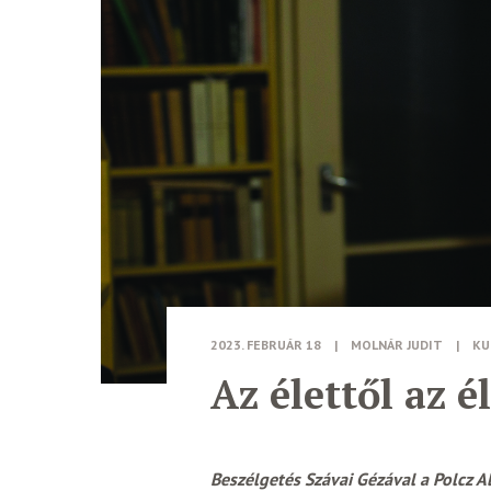
2023. FEBRUÁR 18
|
MOLNÁR JUDIT
|
KU
Az élettől az é
Beszélgetés Szávai Gézával a Polcz A