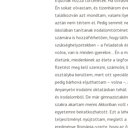
Eljutnak hozzá történetek. Ha olvasni 
Én sokat olvastam, és tizenhárom é
találkozván azt mondtam, valami ilye
aztán nem tértem el. Pedig semmit n
iskolában tanítanak irodalomtörténe
számára is hozzáférhetően, hogy láth
szükséghelyzetekben – a feladatok és
volna, van is minden gyerekre… Én a 
életünk, mindenkinek az élete a legf
fizetést meg kell szerezni, számolni,
osztályba kerültem, mert ott speciál
pedig bárhová eljuthattam – volna –, 
Anyanyelvi irodalmi oktatásban tehát 
és irodalomból. De már gimnazistaként
szakra akartam menni. Akkoriban volt 
egyetemre beiratkozhatott. Ezt a le
teljesítményt nyújtottam, meglett a 1
eredménye Románia-szerte, hogy az ő f