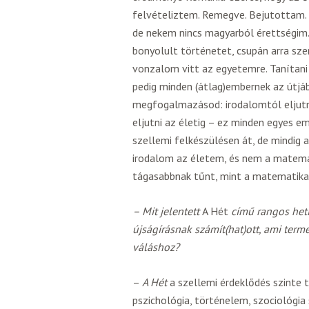
felvételiztem. Remegve. Bejutottam. 
de nekem nincs magyarból érettségi
bonyolult történetet, csupán arra szer
vonzalom vitt az egyetemre. Tanítani
pedig minden (átlag)embernek az útjáb
megfogalmazásod: irodalomtól eljutni
eljutni az életig – ez minden egyes e
szellemi felkészülésen át, de mindig 
irodalom az életem, és nem a matemat
tágasabbnak tűnt, mint a matematika
– Mit jelentett
A Hét
című rangos het
újságírásnak számít(hat)ott, ami term
váláshoz?
–
A Hét
a szellemi érdeklődés szinte 
pszichológia, történelem, szociológia