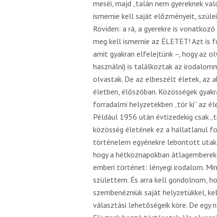
meséi, majd „talán nem gyereknek való”
ismernie kell saját előzményeit, szü
Röviden: a rá, a gyerekre is vonatkoz
meg kell ismernie az ÉLETET! Azt is 
amit gyakran elfelejtünk –, hogy az 
használni) is találkoztak az irodalom
olvastak. De az elbeszélt életek, az 
életben, élőszóban. Közösségek gyakr
forradalmi helyzetekben „tör ki” az él
Például 1956 után évtizedekig csak „t
közösség életének ez a hallatlanul fo
történelem egyénekre lebontott utak
hogy a hétköznapokban átlagemberek á
emberi történet: lényegi irodalom. Mi
születtem. És arra kell gondolnom, ho
szembenézniük saját helyzetükkel, kel
választási lehetőségeik köre. De egy 