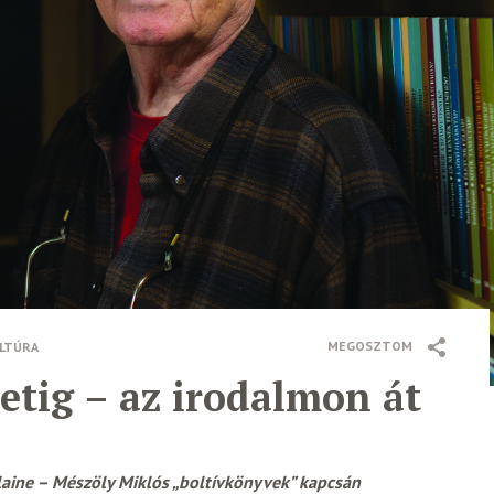
MEGOSZTOM
LTÚRA
letig – az irodalmon át
laine – Mészöly Miklós „boltívkönyvek” kapcsán