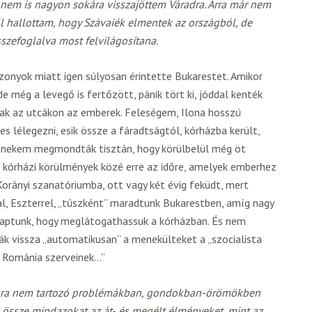
 nem is nagyon sokára visszajöttem Váradra. Arra már nem
l hallottam, hogy Szávaiék elmentek az országból, de
szefoglalva most felvilágosítana.
iszonyok miatt igen súlyosan érintette Bukarestet. Amikor
de még a levegő is fertőzött, pánik tört ki, jóddal kenték
ak az utcákon az emberek. Feleségem, Ilona hosszú
s lélegezni, esik össze a fáradtságtól, kórházba került,
és nekem megmondták tisztán, hogy körülbelül még öt
 kórházi körülmények közé erre az időre, amelyek emberhez
Korányi szanatóriumba, ott vagy két évig feküdt, mert
, Eszterrel, „túszként” maradtunk Bukarestben, amíg nagy
kaptunk, hogy meglátogathassuk a kórházban. És nem
ák vissza „automatikusan” a menekülteket a „szocialista
a Románia szerveinek…”
okra nem tartozó problémákban, gondokban-örömökben
ná össze mindazokat az át‑ és megélt élményeket, mint az