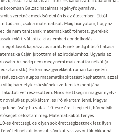
kezd, akkor találkozik az „írott és kanonizált” irodalommal.
ves koromban Balzac hatalmas regényfolyamával
smit szeretnék megkísérelni én is az életemben. Ettől
em tudtam, csak a matematikát. Máig hiányolom, hogy az
tet, de nem tanítanak matematikatörténetet, gyerekek
assák, miért váltotta ki az emberi gondolkodás –
 megoldások káprázatos sorát. Ennek pedig ihlető hatása
matematika útján jutottam el az irodalomhoz. Ugyanis az
ontosabb. Az pedig nem megy némi matematika nélkül (a
 beosztani stb.). Én kamaszgyerekként román tannyelvű
is reál szakon alapos matematikaoktatást kaphattam, azzal
a világ bármelyik csücskének szellemi központjába.
„fakultatíve” részesültem. Nincs érettségim magyar nyelv‑
 novellákat publikáltam, és író akartam lenni. Magyar
egy lehetőség: ha valaki 10-esre érettségizett, bármelyik
hetőséget céloztam meg. Matematikából fényes
0‑es érettségi, de olyan sok érettségizettnek lett ilyen
elvételi nélküli jogosultságukat visszavonták. Akkor hát