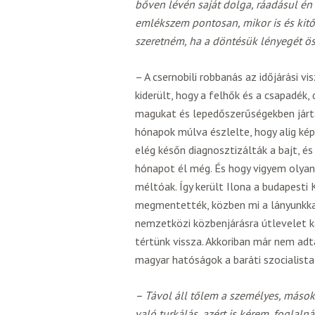
bőven lévén saját dolga, ráadásul én
emlékszem pontosan, mikor is és kitő
szeretném, ha a döntésük lényegét ös
– A csernobili robbanás az időjárási v
kiderült, hogy a felhők és a csapadék, 
magukat és lepedőszerűségekben járt
hónapok múlva észlelte, hogy alig képe
elég későn diagnosztizálták a bajt, 
hónapot él még. És hogy vigyem olyan
méltóak. Így került Ilona a budapesti 
megmentették, közben mi a lányunkkal
nemzetközi közbenjárásra útlevelet 
tértünk vissza. Akkoriban már nem adt
magyar hatóságok a baráti szocialist
– Távol áll tőlem a személyes, más
való turkálás, azért is kérem, foglal