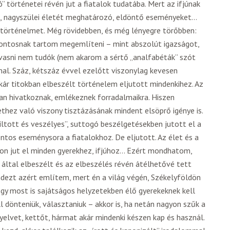
 történetei révén jut a fiatalok tudatába. Mert az ifjúnak
lei, nagyszülei életét meghatározó, eldöntő eseményeket…
ó történelmet. Még rövidebben, és még lényegre törőbben:
fontosnak tartom megemlíteni – mint abszolút igazságot,
olvasni nem tudók (nem akarom a sértő „analfabéták” szót
mal. Száz, kétszáz évvel ezelőtt viszonylag kevesen
akár titokban elbeszélt történelem eljutott mindenkihez. Az
an hivatkoznak, emlékeznek forradalmaikra. Hiszen
ethez való viszony tisztázásának mindent elsöprő igénye is.
iltott és veszélyes”, suttogó beszélgetésekben jutott el a
ntos eseménysora a fiatalokhoz. De eljutott. Az élet és a
on jut el minden gyerekhez, ifjúhoz… Ezért mondhatom,
ltal elbeszélt és az elbeszélés révén átélhetővé tett
ndezt azért említem, mert én a világ végén, Székelyföldön
gy most is sajátságos helyzetekben élő gyerekeknek kell
l dönteniük, választaniuk – akkor is, ha netán nagyon szűk a
nyelvet, kettőt, hármat akár mindenki készen kap és használ.