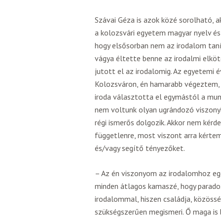
Szávai Géza is azok közé sorolható, 
a kolozsvári egyetem magyar nyelv és 
hogy elsősorban nem az irodalom taní
vágya éltette benne az irodalmi elkö
jutott el az irodalomig. Az egyetemi
Kolozsváron, én hamarabb végeztem, 
iroda választotta el egymástól a mu
nem voltunk olyan ugrándozó viszonyb
régi ismerős dolgozik. Akkor nem kérd
függetlenre, most viszont arra kértem,
és/vagy segítő tényezőket.
– Az én viszonyom az irodalomhoz e
minden átlagos kamaszé, hogy parado
irodalommal, hiszen családja, közössé
szükségszerűen megismeri. Ő maga is b