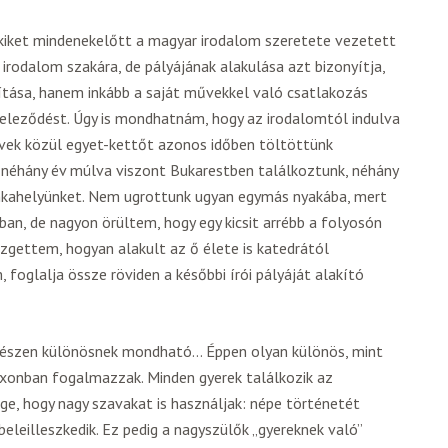
akiket mindenekelőtt a magyar irodalom szeretete vezetett
irodalom szakára, de pályájának alakulása azt bizonyítja,
tása, hanem inkább a saját művekkel való csatlakozás
teleződést. Úgy is mondhatnám, hogy az irodalomtól indulva
 évek közül egyet-kettőt azonos időben töltöttünk
néhány év múlva viszont Bukarestben találkoztunk, néhány
nkahelyünket. Nem ugrottunk ugyan egymás nyakába, mert
an, de nagyon örültem, hogy egy kicsit arrébb a folyosón
ezgettem, hogyan alakult az ő élete is katedrától
 foglalja össze röviden a későbbi írói pályáját alakító
gészen különösnek mondható… Éppen olyan különös, mint
xonban fogalmazzak. Minden gyerek találkozik az
ge, hogy nagy szavakat is használjak: népe történetét
eleilleszkedik. Ez pedig a nagyszülők „gyereknek való”