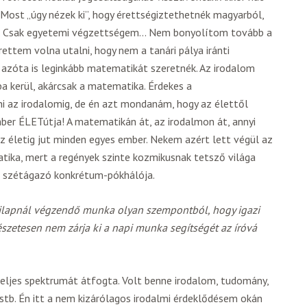
Most „úgy nézek ki”, hogy érettségiztethetnék magyarból,
m. Csak egyetemi végzettségem… Nem bonyolítom tovább a
ettem volna utalni, hogy nem a tanári pálya iránti
 azóta is leginkább matematikát szeretnék. Az irodalom
a kerül, akárcsak a matematika. Érdekes a
 az irodalomig, de én azt mondanám, hogy az élettől
mber ÉLETútja! A matematikán át, az irodalmon át, annyi
az életig jut minden egyes ember. Nekem azért lett végül az
ika, mert a regények szinte kozmikusnak tetsző világa
 szétágazó konkrétum-pókhálója.
ilapnál végzendő munka olyan szempontból, hogy igazi
észetesen nem zárja ki a napi munka segítségét az íróvá
teljes spektrumát átfogta. Volt benne irodalom, tudomány,
 stb. Én itt a nem kizárólagos irodalmi érdeklődésem okán