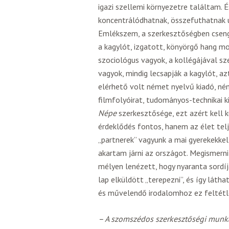
igazi szellemi környezetre találtam. É
koncentrálódhatnak, összefuthatnak ut
Emlékszem, a szerkesztőségben csenge
a kagylót, izgatott, könyörgő hang mo
szociológus vagyok, a kollégájával s
vagyok, mindig lecsapják a kagylót, 
elérhető volt német nyelvű kiadó, ném
filmfolyóirat, tudományos-technikai k
Népe
szerkesztősége, ezt azért kell
érdeklődés fontos, hanem az élet tel
„partnerek” vagyunk a mai gyerekekke
akartam járni az országot. Megismern
mélyen lenézett, hogy nyaranta sordí
lap elküldött „terepezni”, és így láth
és művelendő irodalomhoz ez feltét
– A szomszédos szerkesztőségi munka