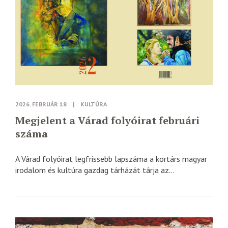
2026. FEBRUÁR 18
|
KULTÚRA
Megjelent a Várad folyóirat februári
száma
A Várad folyóirat legfrissebb lapszáma a kortárs magyar
irodalom és kultúra gazdag tárházát tárja az...