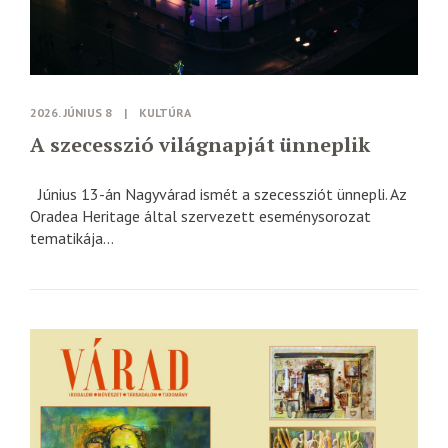
2026. JÚNIUS 8
|
KULTÚRA
A szecesszió világnapját ünneplik
Június 13-án Nagyvárad ismét a szecessziót ünnepli. Az
Oradea Heritage által szervezett eseménysorozat
tematikája...