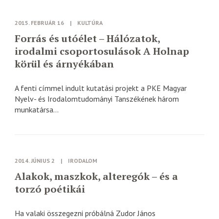
2015. FEBRUÁR 16
|
KULTÚRA
Forrás és utóélet – Hálózatok,
irodalmi csoportosulások A Holnap
körül és árnyékában
A fenti címmel indult kutatási projekt a PKE Magyar
Nyelv- és Irodalomtudományi Tanszékének három
munkatársa...
2014. JÚNIUS 2
|
IRODALOM
Alakok, maszkok, alteregók – és a
torzó poétikái
Ha valaki összegezni próbálná Zudor János