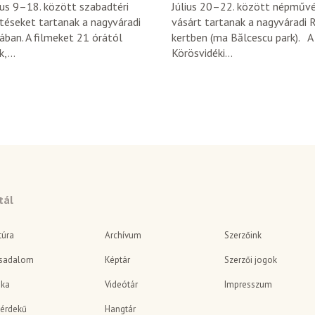
us 9–18. között szabadtéri
Július 20–22. között népművé
téseket tartanak a nagyváradi
vásárt tartanak a nagyváradi 
ában. A filmeket 21 órától
kertben (ma Bălcescu park). A
,...
Körösvidéki...
tál
túra
Archívum
Szerzőink
sadalom
Képtár
Szerzői jogok
ika
Videótár
Impresszum
érdekű
Hangtár