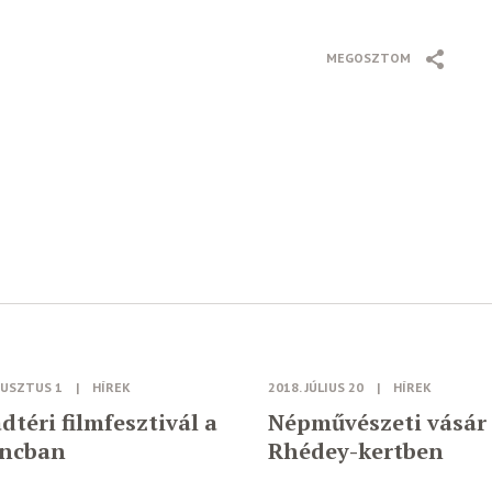
MEGOSZTOM
GUSZTUS 1
|
HÍREK
2018. JÚLIUS 20
|
HÍREK
dtéri filmfesztivál a
Népművészeti vásár
áncban
Rhédey-kertben