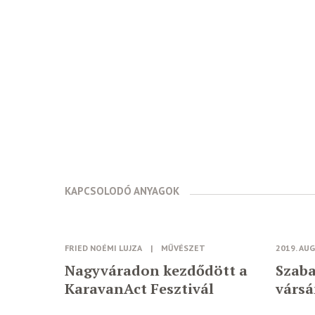
KAPCSOLODÓ ANYAGOK
FRIED NOÉMI LUJZA
|
MŰVÉSZET
2019. AU
Nagyváradon kezdődött a
Szaba
KaravanAct Fesztivál
várs