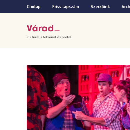
Címlap
Friss lapszám
Szerzőink
Arc
Kulturális folyóirat és portál