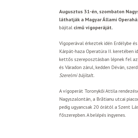
Augusztus 31-én, szombaton Nagys
láthatják a Magyar Állami Operah
bájital
című vígoperáját.
Vígoperával érkeztek idén Erdélybe é
Kárpát-haza Operatúra II. keretében 
kettős szereposztásban lépnek fel a
és Váradon zárul, kedden Déván, szer
Szerelmi bájital
t.
A vígoperát Toronykői Attila rendez
Nagyszalontán, a Brătianu utcai piaco
pedig ugyancsak 20 órától a Szent Lász
főszerepben. A belépés ingyenes.