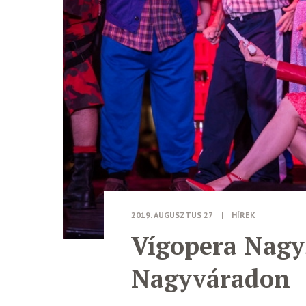
2019. AUGUSZTUS 27
|
HÍREK
Vígopera Nagy
Nagyváradon