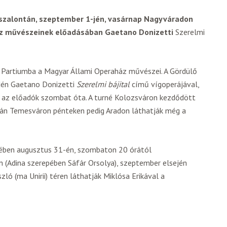
zalontán, szeptember 1-jén, vasárnap Nagyváradon
áz művészeinek előadásában Gaetano Donizetti
Szerelmi
s Partiumba a Magyar Állami Operaház művészei. A Gördülő
idén Gaetano Donizetti
Szerelmi bájital
című vígoperájával,
z az előadók szombat óta. A turné Kolozsváron kezdődött
dán Temesváron pénteken pedig Aradon láthatják még a
ésében augusztus 31-én, szombaton 20 órától
n (Adina szerepében Sáfár Orsolya), szeptember elsején
ló (ma Unirii) téren láthatják Miklósa Erikával a