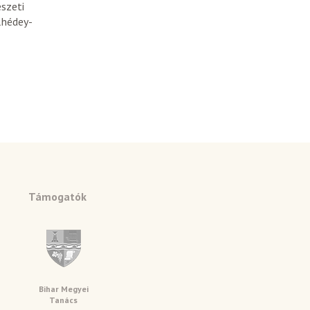
szeti
Rhédey-
Támogatók
Bihar Megyei
Tanács