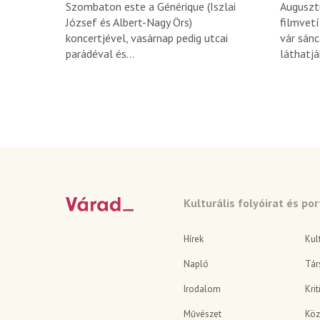
Szombaton este a Générique (Iszlai
Auguszt
József és Albert-Nagy Örs)
filmvetí
koncertjével, vasárnap pedig utcai
vár sánc
parádéval és...
láthatják
Kulturális folyóirat és por
Hírek
Kul
Napló
Tár
Irodalom
Krit
Művészet
Köz