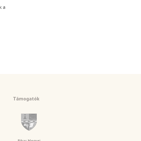
k a
Támogatók
Bihar Megyei