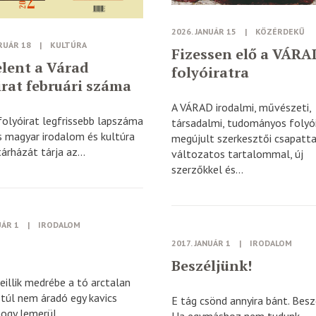
2026. JANUÁR 15
|
KÖZÉRDEKŰ
RUÁR 18
|
KULTÚRA
Fizessen elő a VÁRA
lent a Várad
folyóiratra
irat februári száma
A VÁRAD irodalmi, művészeti,
folyóirat legfrissebb lapszáma
társadalmi, tudományos folyó
s magyar irodalom és kultúra
megújult szerkesztői csapatta
árházát tárja az...
változatos tartalommal, új
szerzőkkel és...
UÁR 1
|
IRODALOM
2017. JANUÁR 1
|
IRODALOM
Beszéljünk!
eillik medrébe a tó arctalan
túl nem áradó egy kavics
E tág csönd annyira bánt. Besz
ogy lemerül...