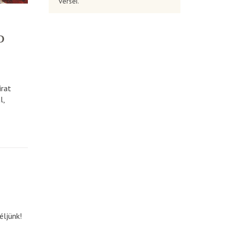
versei.
D
irat
l,
éljünk!