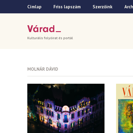
Címlap
Friss lapszám
Szerzőink
Arc
Kulturális folyóirat és portál
MOLNÁR DÁVID