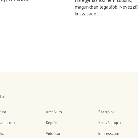
Ha egymáshoz nem tudunk,
magunkban legalább. Nevezzü
kuszaságot...
tál
túra
Archívum
Szerzőink
sadalom
Képtár
Szerzői jogok
ika
Videótár
Impresszum