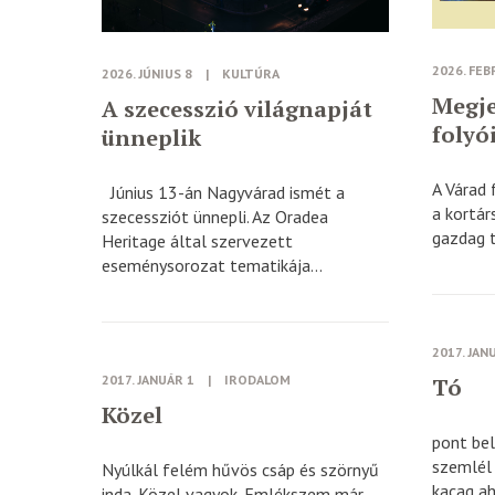
2026. FEB
2026. JÚNIUS 8
|
KULTÚRA
Megje
A szecesszió világnapját
folyó
ünneplik
A Várad 
Június 13-án Nagyvárad ismét a
a kortár
szecessziót ünnepli. Az Oradea
gazdag t
Heritage által szervezett
eseménysorozat tematikája...
2017. JAN
2017. JANUÁR 1
|
IRODALOM
Tó
Közel
pont bel
szemlél 
Nyúlkál felém hűvös csáp és szörnyű
kacag ah
inda. Közel vagyok. Emlékszem már