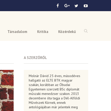
Társadalom
Kritika
Közérdekű
A SZERZŐRŐL
Molnár Dávid 25 éves, másodéves
hallgató az ELTE BTK magyar
szakán, korábban az Óbudai
Egyetemen szerzett BSc diplomát
műszaki menedzser szakon. 2013
decembere óta tagja a Dél-Alföldi
Művészeti Körnek, ennek
antológiájában már jelentek meg