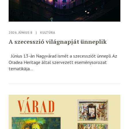
2026. JÚNIUS 8
|
KULTÚRA
A szecesszió világnapját ünneplik
Június 13-án Nagyvárad ismét a szecessziót ünnepli. Az
Oradea Heritage által szervezett eseménysorozat
tematikája...