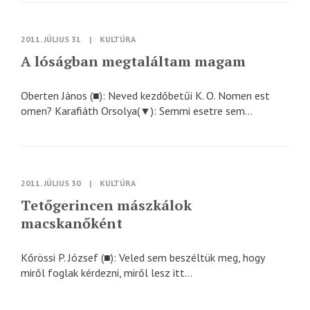
2011. JÚLIUS 31
|
KULTÚRA
A lóságban megtaláltam magam
Oberten János (■): Neved kezdőbetűi K. O. Nomen est
omen? Karafiáth Orsolya(▼): Semmi esetre sem...
2011. JÚLIUS 30
|
KULTÚRA
Tetőgerincen mászkálok
macskanőként
Kőrössi P. József (■): Veled sem beszéltük meg, hogy
miről foglak kérdezni, miről lesz itt...