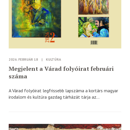
2026. FEBRUÁR 18
|
KULTÚRA
Megjelent a Várad folyóirat februári
száma
A Várad folyóirat legfrissebb lapszáma a kortárs magyar
irodalom és kultúra gazdag tárházát tárja az...