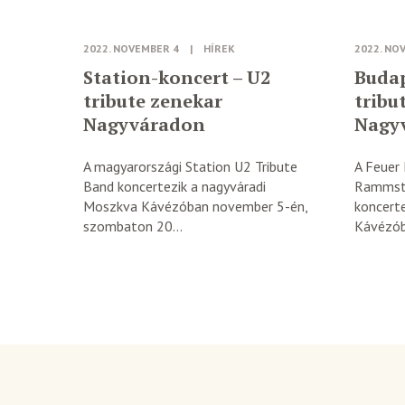
2022. NOVEMBER 4
|
HÍREK
2022. NO
Station-koncert – U2
Buda
tribute zenekar
tribu
Nagyváradon
Nagy
A magyarországi Station U2 Tribute
A Feuer 
Band koncertezik a nagyváradi
Rammste
Moszkva Kávézóban november 5-én,
koncert
szombaton 20...
Kávézób