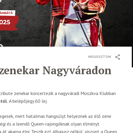
MEGOSZTOM
 zenekar Nagyváradon
tribute zenekar koncertezik a nagyváradi Moszkva Klubban
tól.
A belépőjegy 60 lej.
nlegesek, mert hatalmas hangsúlyt helyeznek az élő zene
 régi és a leendő Queen-rajongóknak olyan élményt
a át akarna élni. Teszik ezt álbajusz nélkül, viszont a Queen