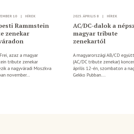
VEMBER 10
|
HÍREK
2025. ÁPRILIS 8
|
HÍREK
pesti Rammstein
AC/DC-dalok a néps
te zenekar
magyar tribute
váradon
zenekartól
Frei, azaz a magyar
A magyarországi AB/CD együt
in tribute zenekar
(AC/DC tribute zenekar) koncer
ezik a nagyváradi Moszkva
április 12-én, szombaton a na
an november...
Gekko Pubban....