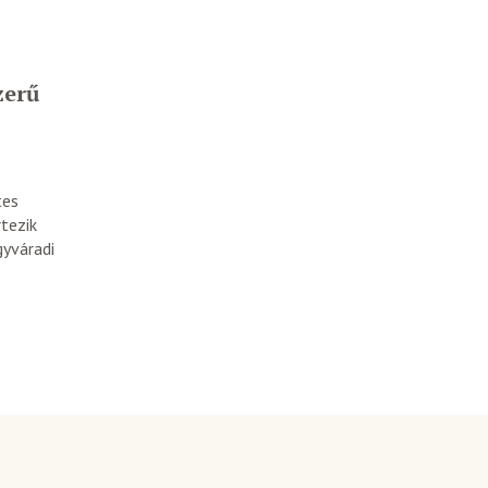
zerű
tes
tezik
gyváradi