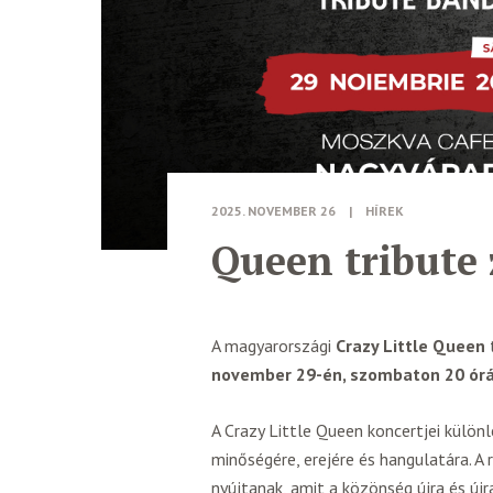
2025. NOVEMBER 26
|
HÍREK
Queen tribute
A magyarországi
Crazy Little Queen
november 29-én, szombaton 20 órá
A Crazy Little Queen koncertjei külö
minőségére, erejére és hangulatára. A
nyújtanak, amit a közönség újra és újr