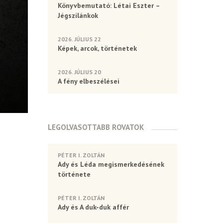
Könyvbemutató: Létai Eszter –
Jégszilánkok
2026. JÚLIUS 22
Képek, arcok, történetek
2026. JÚLIUS 20
A fény elbeszélései
LEGOLVASOTTABB ROVATOK
PÉTER I. ZOLTÁN
Ady és Léda megismerkedésének
története
PÉTER I. ZOLTÁN
Ady és A duk-duk affér