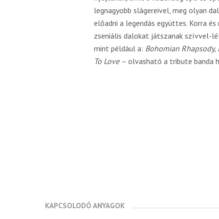
legnagyobb slágereivel, meg olyan da
előadni a legendás együttes. Korra é
zseniális dalokat játszanak szívvel-lé
mint például a:
Bohomian Rhapsody, D
To Love
– olvasható a tribute banda h
KAPCSOLODÓ ANYAGOK