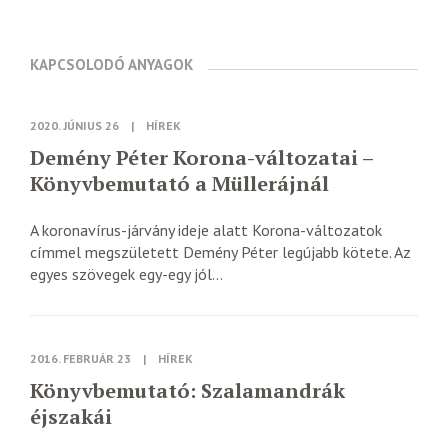
KAPCSOLODÓ ANYAGOK
2020. JÚNIUS 26
|
HÍREK
Demény Péter Korona-változatai –
Könyvbemutató a Müllerájnál
A koronavírus-járvány ideje alatt Korona-változatok
címmel megszületett Demény Péter legújabb kötete. Az
egyes szövegek egy-egy jól...
2016. FEBRUÁR 23
|
HÍREK
Könyvbemutató: Szalamandrák
éjszakái