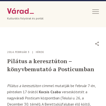
Kulturális folyóirat és portál
2014. FEBRUÁR 3
|
HÍREK
Pilátus a keresztúton –
könyvbemutató a Posticumban
Pilátus a keresztúton
címmel mutatják be február 7-én,
pénteken 17 órától
Kocsis Csaba
verseskötetét a
nagyváradi Posticum központban (Teiului u. 26, a
December 30. térnél). A Berettyóújfaluban élő költő,