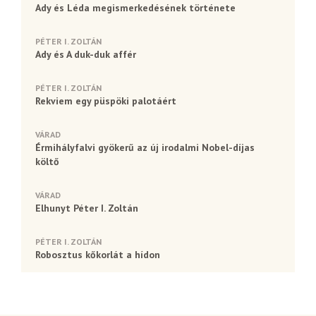
Ady és Léda megismerkedésének története
PÉTER I. ZOLTÁN
Ady és A duk-duk affér
PÉTER I. ZOLTÁN
Rekviem egy püspöki palotáért
VÁRAD
Érmihályfalvi gyökerű az új irodalmi Nobel-díjas
költő
VÁRAD
Elhunyt Péter I. Zoltán
PÉTER I. ZOLTÁN
Robosztus kőkorlát a hídon