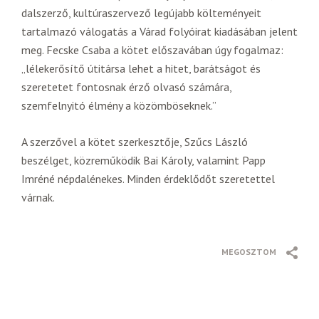
dalszerző, kultúraszervező legújabb költeményeit
tartalmazó válogatás a Várad folyóirat kiadásában jelent
meg. Fecske Csaba a kötet előszavában úgy fogalmaz:
„lélekerősítő útitársa lehet a hitet, barátságot és
szeretetet fontosnak érző olvasó számára,
szemfelnyitó élmény a közömböseknek.”
A szerzővel a kötet szerkesztője, Szűcs László
beszélget, közreműködik Bai Károly, valamint Papp
Imréné népdalénekes. Minden érdeklődőt szeretettel
várnak.
MEGOSZTOM