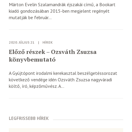
Márton Evelin Szalamandrák éjszakái című, a Bookart
kiadó gondozásában 2015-ben megjelent regényét
mutatják be február...
2020. JÚLIUS 21
|
HÍREK
Előző részek – Ozsváth Zsuzsa
könyvbemutató
A Gyújtópont irodalmi kerekasztal beszélgetéssorozat
következő vendége idén Ozsváth Zsuzsa nagyváradi
költő, író, képzőművész. A...
LEGFRISSEBB HÍREK