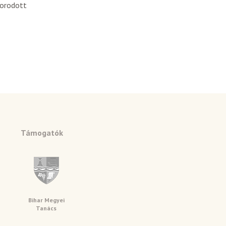
porodott
Támogatók
Bihar Megyei
Tanács