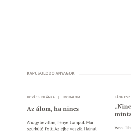
KAPCSOLODÓ ANYAGOK
KOVÁCS JOLÁNKA
|
IRODALOM
LÁNG ES
„Ninc
Az álom, ha nincs
mint
Ahogy bevillan, fénye tompul. Már
Vass Ti
szürkülő folt. Az éjbe veszik. Hajnal