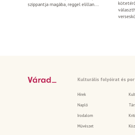
kötetérő
szippantja magába, reggel elillan....
választ
verseskö
Kulturális folyóirat és por
Hírek
Kul
Napló
Tár
Irodalom
Krit
Művészet
Köz