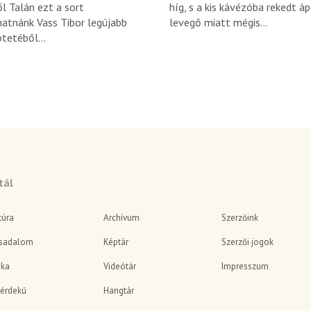
l Talán ezt a sort
híg, s a kis kávézóba rekedt á
hatnánk Vass Tibor legújabb
levegő miatt mégis...
tetéből...
tál
túra
Archívum
Szerzőink
sadalom
Képtár
Szerzői jogok
ika
Videótár
Impresszum
érdekű
Hangtár