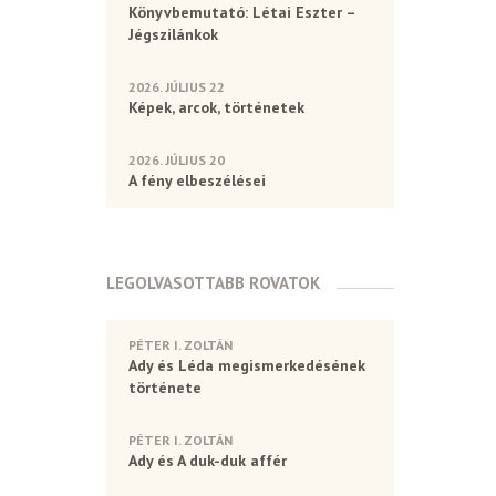
Könyvbemutató: Létai Eszter –
Jégszilánkok
2026. JÚLIUS 22
Képek, arcok, történetek
2026. JÚLIUS 20
A fény elbeszélései
LEGOLVASOTTABB ROVATOK
PÉTER I. ZOLTÁN
Ady és Léda megismerkedésének
története
PÉTER I. ZOLTÁN
Ady és A duk-duk affér