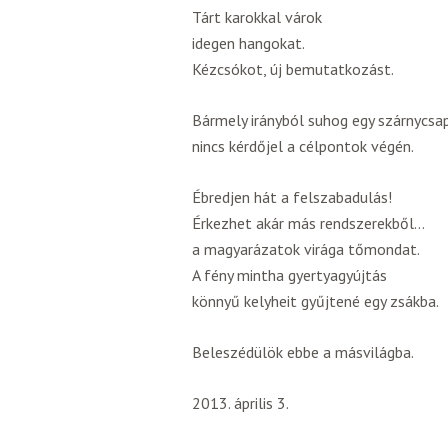
Tárt karokkal várok
idegen hangokat.
Kézcsókot, új bemutatkozást.
Bármely irányból suhog egy szárnycsa
nincs kérdőjel a célpontok végén.
Ébredjen hát a felszabadulás!
Érkezhet akár más rendszerekből…
a magyarázatok virága tőmondat.
A fény mintha gyertyagyújtás
könnyű kelyheit gyűjtené egy zsákba.
Beleszédülök ebbe a másvilágba.
2013. április 3.