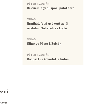
PÉTER I. ZOLTÁN
Rekviem egy püspöki palotáért
VÁRAD
Érmihályfalvi gyökerű az új
irodalmi Nobel-díjas költő
VÁRAD
Elhunyt Péter I. Zoltán
PÉTER I. ZOLTÁN
Robosztus kőkorlát a hídon
s
ezni
 kávé