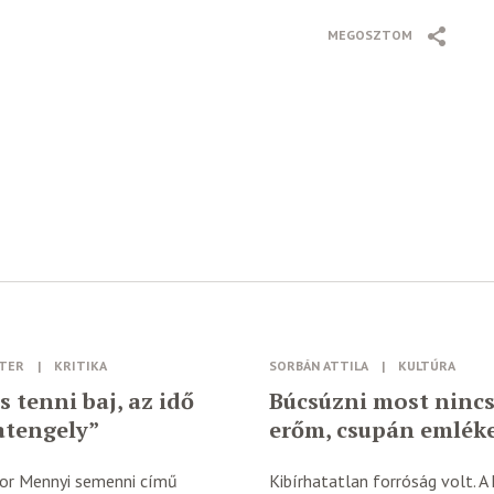
MEGOSZTOM
ZTER
|
KRITIKA
SORBÁN ATTILA
|
KULTÚRA
s tenni baj, az idő
Búcsúzni most ninc
atengely”
erőm, csupán emlék
bor Mennyi semenni című
Kibírhatatlan forróság volt. A