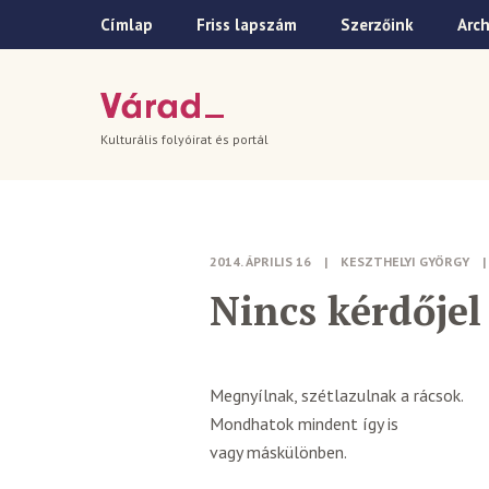
Címlap
Friss lapszám
Szerzőink
Arc
Kulturális folyóirat és portál
2014. ÁPRILIS 16
|
KESZTHELYI GYÖRGY
|
Nincs kérdőjel
Megnyílnak, szétlazulnak a rácsok.
Mondhatok mindent így is
vagy máskülönben.