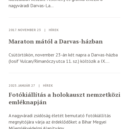
nagyváradi Darvas-La...
2017. NOVEMBER 23
|
HÍREK
Maraton mától a Darvas-házban
Csütörtökön, november 23-án két napra a Darvas-házba
(Iosif Vulcan/Rimanóczy utca 11. sz.) költözik a IX....
2025. JANUÁR 27
|
HÍREK
Fotókiállítás a holokauszt nemzetközi
emléknapján
A nagyváradi zsidóság életét bemutató fotókiállítás
megnyitójára várja az érdeklődőket a Bihar Megyei
Műemlékvédelmi Alapítvány...