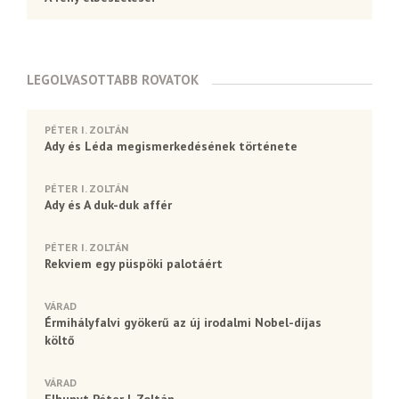
LEGOLVASOTTABB ROVATOK
PÉTER I. ZOLTÁN
Ady és Léda megismerkedésének története
PÉTER I. ZOLTÁN
Ady és A duk-duk affér
PÉTER I. ZOLTÁN
Rekviem egy püspöki palotáért
VÁRAD
Érmihályfalvi gyökerű az új irodalmi Nobel-díjas
költő
VÁRAD
Elhunyt Péter I. Zoltán