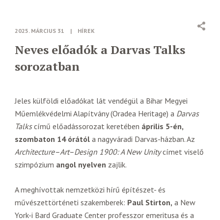
2025. MÁRCIUS 31
|
HÍREK
Neves előadók a Darvas Talks
sorozatban
Jeles külföldi előadókat lát vendégül a Bihar Megyei
Műemlékvédelmi Alapítvány (Oradea Heritage) a
Darvas
Talks
című előadássorozat keretében
április 5-én,
szombaton 14 órától
a nagyváradi Darvas-házban. Az
Architecture–Art–Design 1900: A New Unity
címet viselő
szimpózium
angol nyelven
zajlik.
A meghívottak nemzetközi hírű építészet- és
művészettörténeti szakemberek:
Paul Stirton,
a New
York-i Bard Graduate Center professzor emeritusa és a