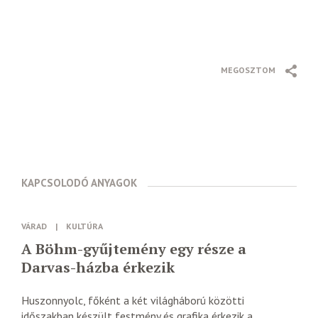
MEGOSZTOM
KAPCSOLODÓ ANYAGOK
VÁRAD
|
KULTÚRA
A Böhm-gyűjtemény egy része a
Darvas-házba érkezik
Huszonnyolc, főként a két világháború közötti
időszakban készült festmény és grafika érkezik a