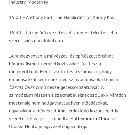
Industry, Modernity
15:00 – Anthony Gall: The Handicraft of Károly Kós
15:30 – házbejárás vezetéssel, különös tekintettel a
szecessziós ebédlőbútorra
„A rendezvényen a művészet- és építészettörténet
három elismert nemzetközi szakértője lesz a
meghívottunk. Megtiszteltetés a számunkra, hogy
előadásaikkal segítenek még színvonalasabbá tenni a
Darvas Talks
című beszélgetéssorozatunkat. A
szimpózium részben a szakmabelieknek szól, akik Váradon
mostanáig nem hallgathattak ilyen előadásokat,
ugyanakkor a művészet iránt érdeklődő közönséget is
szeretettel várjuk” – mondta el
Alexandru Chira,
az
Oradea Heritage ügyvezető igazgatója.