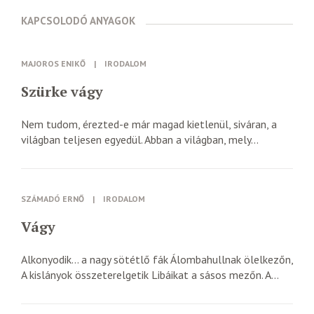
KAPCSOLODÓ ANYAGOK
MAJOROS ENIKŐ
|
IRODALOM
Szürke vágy
Nem tudom, érezted-e már magad kietlenül, siváran, a
világban teljesen egyedül. Abban a világban, mely...
SZÁMADÓ ERNŐ
|
IRODALOM
Vágy
Alkonyodik… a nagy sötétlő fák Álombahullnak ölelkezőn,
A kislányok összeterelgetik Libáikat a sásos mezőn. A...