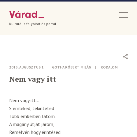
Kulturális folyóirat és portál
2013. AUGUSZTUS 1
|
GOTHA RÓBERT MILÁN
|
IRODALOM
Nem vagy itt
Nem vagy itt…
S emléked, tekinteted
Több emberben látom.
A magány útját járom,
Remélvén hogy érintésed