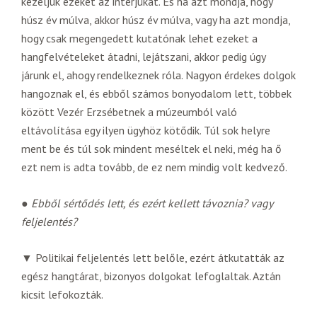
kezeljük ezeket az interjúkat. És ha azt mondja, hogy
húsz év múlva, akkor húsz év múlva, vagy ha azt mondja,
hogy csak megengedett kutatónak lehet ezeket a
hangfelvételeket átadni, lejátszani, akkor pedig úgy
járunk el, ahogy rendelkeznek róla. Nagyon érdekes dolgok
hangoznak el, és ebből számos bonyodalom lett, többek
között Vezér Erzsébetnek a múzeumból való
eltávolítása egy ilyen ügyhöz kötődik. Túl sok helyre
ment be és túl sok mindent meséltek el neki, még ha ő
ezt nem is adta tovább, de ez nem mindig volt kedvező.
●
Ebből sértődés lett, és ezért kellett távoznia? vagy
feljelentés?
▼ Politikai feljelentés lett belőle, ezért átkutatták az
egész hangtárat, bizonyos dolgokat lefoglaltak. Aztán
kicsit lefokozták.