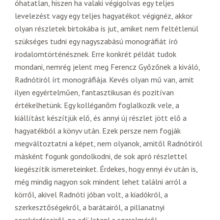
óhatatlan, hiszen ha valaki végigolvas egy teljes
levelezést vagy egy teljes hagyatékot végignéz, akkor
olyan részletek birtokába is jut, amiket nem feltétlenül
szükséges tudni egy nagyszabású monográfiát író
irodalomtörténésznek. Erre konkrét példát tudok
mondani, nemrég jelent meg Ferencz Győzőnek a kiváló,
Radnótiról írt monográfiája. Kevés olyan mű van, amit
ilyen egyértelműen, fantasztikusan és pozitívan
értékelhetünk. Egy kolléganőm foglalkozik vele, a
kiállítást készítjük elő, és annyi új részlet jött elő a
hagyatékból a könyv után. Ezek persze nem fogják
megváltoztatni a képet, nem olyanok, amitől Radnótiról
másként fogunk gondolkodni, de sok apró részlettel
kiegészítik ismereteinket. Érdekes, hogy ennyi év után is,
még mindig nagyon sok mindent lehet találni arról a
körről, akivel Radnóti jóban volt, a kiadókról, a
szerkesztőségekről, a barátairól, a pillanatnyi