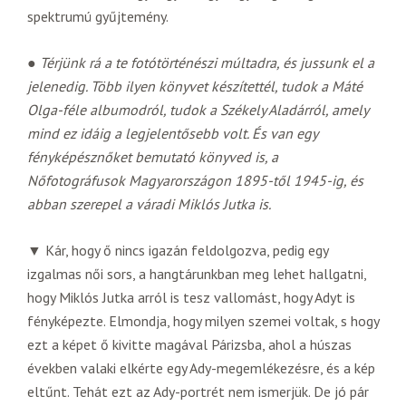
spektrumú gyűjtemény.
●
Térjünk rá a te fotótörténészi múltadra, és jussunk el a
jelenedig. Több ilyen könyvet készítettél, tudok a Máté
Olga-féle albumodról, tudok a Székely Aladárról, amely
mind ez idáig a legjelentősebb volt. És van egy
fényképésznőket bemutató könyved is, a
Nőfotográfusok Magyarországon 1895-től 1945-ig, és
abban szerepel a váradi Miklós Jutka is.
▼ Kár, hogy ő nincs igazán feldolgozva, pedig egy
izgalmas női sors, a hangtárunkban meg lehet hallgatni,
hogy Miklós Jutka arról is tesz vallomást, hogy Adyt is
fényképezte. Elmondja, hogy milyen szemei voltak, s hogy
ezt a képet ő kivitte magával Párizsba, ahol a húszas
években valaki elkérte egy Ady-megemlékezésre, és a kép
eltűnt. Tehát ezt az Ady-portrét nem ismerjük. De jó pár