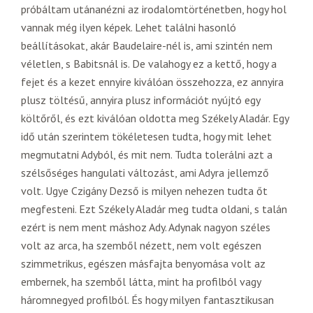
próbáltam utánanézni az irodalomtörténetben, hogy hol
vannak még ilyen képek. Lehet találni hasonló
beállításokat, akár Baudelaire-nél is, ami szintén nem
véletlen, s Babitsnál is. De valahogy ez a kettő, hogy a
fejet és a kezet ennyire kiválóan összehozza, ez annyira
plusz töltésű, annyira plusz információt nyújtó egy
költőről, és ezt kiválóan oldotta meg Székely Aladár. Egy
idő után szerintem tökéletesen tudta, hogy mit lehet
megmutatni Adyból, és mit nem. Tudta tolerálni azt a
szélsőséges hangulati változást, ami Adyra jellemző
volt. Ugye Czigány Dezső is milyen nehezen tudta őt
megfesteni. Ezt Székely Aladár meg tudta oldani, s talán
ezért is nem ment máshoz Ady. Adynak nagyon széles
volt az arca, ha szemből nézett, nem volt egészen
szimmetrikus, egészen másfajta benyomása volt az
embernek, ha szemből látta, mint ha profilból vagy
háromnegyed profilból. És hogy milyen fantasztikusan