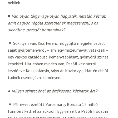
nekünk.
■
Van olyan tárgy vagy olyan hagyaték, netalán kézirat,
amit nagyon régóta szeretnének megszerezni, s ha
sikerülne, pezsgőt bontanának?
▼ Sok ilyen van. Kiss Ferenc műgyűjtő megjelentetett
saját gyűjteményéről – ami egy múzeuméval vetekszik –
egy vaskos katalógust, keménytáblásat, gyönyörű színes
képekkel. Hát ebben minden van, Petőfi-kézirattól
kezdődve Kosztolányin, Adyn át Kazinczyig. Hát én ebből
tudnék csemegézni keményen.
●
Milyen szintet ér el az értékesebb kéziratok ára?
▼ Pár évvel ezelőtt Vörösmarty Bordala 12 millió
forintért kelt el az aukción. Egy versért a Petőfi Irodalmi