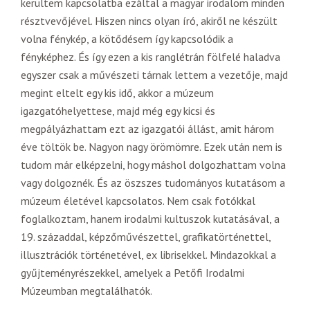
kerültem kapcsolatba ezáltal a magyar irodalom minden
résztvevőjével. Hiszen nincs olyan író, akiről ne készült
volna fénykép, a kötődésem így kapcsolódik a
fényképhez. És így ezen a kis ranglétrán fölfelé haladva
egyszer csak a művészeti tárnak lettem a vezetője, majd
megint eltelt egy kis idő, akkor a múzeum
igazgatóhelyettese, majd még egy kicsi és
megpályázhattam ezt az igazgatói állást, amit három
éve töltök be. Nagyon nagy örömömre. Ezek után nem is
tudom már elképzelni, hogy máshol dolgozhattam volna
vagy dolgoznék. És az öszszes tudományos kutatásom a
múzeum életével kapcsolatos. Nem csak fotókkal
foglalkoztam, hanem irodalmi kultuszok kutatásával, a
19. századdal, képzőművészettel, grafikatörténettel,
illusztrációk történetével, ex librisekkel. Mindazokkal a
gyűjteményrészekkel, amelyek a Petőfi Irodalmi
Múzeumban megtalálhatók.