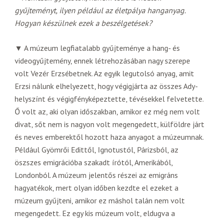
gyűjteményt, ilyen például az életpálya hanganyag.
Hogyan készülnek ezek a beszélgetések?
▼ A múzeum legfiatalabb gyűjteménye a hang- és
videogyűjtemény, ennek létrehozásában nagy szerepe
volt Vezér Erzsébetnek. Az egyik legutolsó anyag, amit
Erzsi nálunk elhelyezett, hogy végigjárta az összes Ady-
helyszínt és végigfényképeztette, tévésekkel felvetette.
Ő volt az, aki olyan időszakban, amikor ez még nem volt
divat, sőt nem is nagyon volt megengedett, külföldre járt
és neves emberektől hozott haza anyagot a múzeumnak.
Például Gyömrői Edittől, Ignotustól, Párizsból, az
öszszes emigrációba szakadt írótól, Amerikából,
Londonból. A múzeum jelentős részei az emigráns
hagyatékok, mert olyan időben kezdte el ezeket a
múzeum gyűjteni, amikor ez máshol talán nem volt
megengedett. Ez egy kis múzeum volt, eldugva a