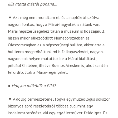
kijavította másfél pohárra…
▼ Azt még nem mondtam el, és a naplókról szólva
nagyon fontos, hogy a Márai-hagyaték is nálunk van.
Márai népszerűségéhez talán a múzeum is hozzájárult,
hiszen mikor elkezdődött Németországban és
Olaszországban ez a népszerűségi hullám, akkor erre a
hullámra megpróbáltunk mi is felkapaszkodni, nagyon-
nagyon sok helyen mutattuk be a Márai-kiállítást,
például Chilében, illetve Buenos Airesben is, ahol szintén
lefordították a Márai-regényeket.
●
Hogyan működik a PIM?
▼ A dolog természeténél fogva egy muzeológus sokszor
bizonyos apró részletekről többet tud, mint egy
irodalomtörténész, aki egy-egy életművet feldolgoz. Ez