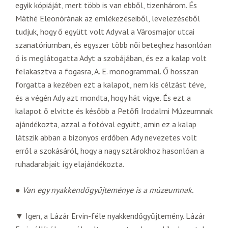
egyik kópiáját, mert több is van ebből, tizenhárom. És
Máthé Eleonórának az emlékezéseiből, levelezéséből
tudjuk, hogy ő együtt volt Adyval a Városmajor utcai
szanatóriumban, és egyszer több női beteghez hasonlóan
ő is meglátogatta Adyt a szobájában, és ez a kalap volt
felakasztva a fogasra, A. E. monogrammal. Ő hosszan
forgatta a kezében ezt a kalapot, nem kis célzást téve,
és a végén Ady azt mondta, hogy hát vigye. És ezt a
kalapot ő elvitte és később a Petőfi Irodalmi Múzeumnak
ajándékozta, azzal a fotóval együtt, amin ez a kalap
látszik abban a bizonyos erdőben. Ady nevezetes volt
erről a szokásáról, hogy a nagy sztárokhoz hasonlóan a
ruhadarabjait így elajándékozta.
●
Van egy nyakkendőgyűjteménye is a múzeumnak.
▼ Igen, a Lázár Ervin-féle nyakkendőgyűjtemény. Lázár