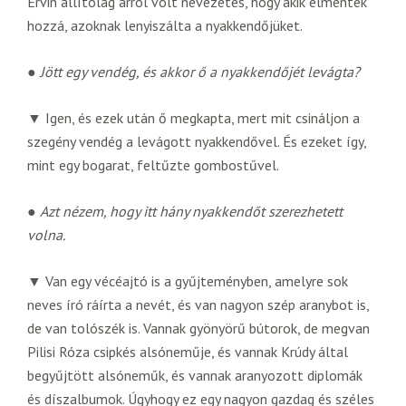
Ervin állítólag arról volt nevezetes, hogy akik elmentek
hozzá, azoknak lenyiszálta a nyakkendőjüket.
●
Jött egy vendég, és akkor ő a nyakkendőjét levágta?
▼ Igen, és ezek után ő megkapta, mert mit csináljon a
szegény vendég a levágott nyakkendővel. És ezeket így,
mint egy bogarat, feltűzte gombostűvel.
●
Azt nézem, hogy itt hány nyakkendőt szerezhetett
volna.
▼ Van egy vécéajtó is a gyűjteményben, amelyre sok
neves író ráírta a nevét, és van nagyon szép aranybot is,
de van tolószék is. Vannak gyönyörű bútorok, de megvan
Pilisi Róza csipkés alsóneműje, és vannak Krúdy által
begyűjtött alsóneműk, és vannak aranyozott diplomák
és díszalbumok. Úgyhogy ez egy nagyon gazdag és széles