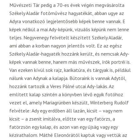
Művészeti Tár pedig a 70-es évek végén megvásárolta
Székely Aladár fotóművész hagyatékát, abban ugye az
Adyra vonatkozó legjelentősebb képek benne vannak. E
képek nélkül a mai Ady-képünk, vizuális képünk nem lenne
teljes. Negyvenegy felvételt készített Székely Aladár,
ami abban a korban nagyon jelentős volt. Ez az egész
Székely Aladár-hagyaték hozzánk került, és nemcsak Ady-
képek vannak benne, hanem más művészek, írók portréi is.
Van ezeken kívül sok rajz, karikatúra, és tárgyak is, például
nálunk van Adynak a kalapja. Bútoraink is vannak Adytól,
hozzánk tartozik a Veres Pálné utcai Ady-lakás. Az
említett kalap szintén a könyvben lévő egyik fotóhoz
vezet el, amely Mariagrünben készült, Winterberg Rudolf
felvétele: Ady egy erdőben áll lazán, kicsit – vagy nem
kicsit – a zsenit imitálva, előtte van egy fatörzs, a
fatörzsön egy kalap, és azon van egy újság vagy egy
kézirathalom. Máthé Eleonórától kaptuk vagy vettük az