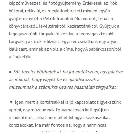
képzőművészeti és fotógyűjtemény. Érdekesek az írók
bútorai, relikviái, ez megkülönbözteti minden egyéb
gyűjteménytől a Petőfi Irodalmi Múzeumot, tehát a
könyvtáraktól, levéltáraktól, kézirattáraktól. Gyűjtjük a
legegyszerűbb tárgyaktól kezdve a legmagasztosabb
tárgyakig az írók relikviáit. Egyszer csináltunk egy olyan
kiállítást, aminek az volt a címe, hogy A babérkoszorútól
a fogkeféig.
●
Sőt, levelet küldtetek ki, ha jól emlékszem, egy pár éve
az íróknak, hogy vigyék be és ajándékozzák a
múzeumnak a számukra kedves használati tárgyaikat.
▼ Igen, mert a kortársakkal is jó kapcsolatot igyekszünk
ápolni, egy múzeumnak folyamatosan kell gyűjteni
mindenfélét, tehát nem lehet kihagyni szakaszokat,
korszakokat. Ma már fontos az, hogy a harmincas,