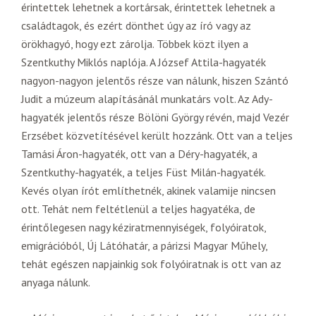
érintettek lehetnek a kortársak, érintettek lehetnek a
családtagok, és ezért dönthet úgy az író vagy az
örökhagyó, hogy ezt zárolja. Többek közt ilyen a
Szentkuthy Miklós naplója. A József Attila-hagyaték
nagyon-nagyon jelentős része van nálunk, hiszen Szántó
Judit a múzeum alapításánál munkatárs volt. Az Ady-
hagyaték jelentős része Bölöni György révén, majd Vezér
Erzsébet közvetítésével került hozzánk. Ott van a teljes
Tamási Áron-hagyaték, ott van a Déry-hagyaték, a
Szentkuthy-hagyaték, a teljes Füst Milán-hagyaték.
Kevés olyan írót említhetnék, akinek valamije nincsen
ott. Tehát nem feltétlenül a teljes hagyatéka, de
érintőlegesen nagy kéziratmennyiségek, folyóiratok,
emigrációból, Új Látóhatár, a párizsi Magyar Műhely,
tehát egészen napjainkig sok folyóiratnak is ott van az
anyaga nálunk.