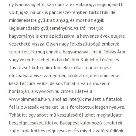
nyilvánosság elől, számunkra ez valahogy megengedett
volt, igaz, nálunk is páncélszekrényben tartották, de
mindenesetre gyűlt az anyag, és most az egyik
legjelentősebb gyűjteményünk. Az írói interjúk
hagyománya is erre az időszakra, a hetvenes évek elejére
vezethető vissza. Olyan nagy felkészültségű emberek
teremtették meg ennek a hagyományát, mint Tóbiás Áron
vagy Vezér Erzsébet. Aztán később Kabdebó Lóránt és
Tas József kollégáim. Idősebb írókat már az egész
életpályára viszszamenőleg kérdeztük, életműinterjút
készítettünk velük, de sok fiatal is van a múzeum
honlapján, a www.pim.hu címen, illetve a
www.pimmedia.hu-n, ahol az interjúk mellett a fiatalok
fel is olvassák verseiket, le is fordítottuk idegen nyelvre.
Tehát itt egy adott mű készüléséről lehet meghallgatni
beszélgetéseket, illetve Budapest különböző területein
zajló irodalmi beszélgetéseket. És mivel kiváló stúdiónk