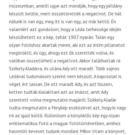
múzeumban, amiről ugye azt mondják, hogy egy példány
készült belőle, mert összetörették a negatívot. De hát
nálunk is van egy, meg itt is van egy, az már kettő. Én
valamiért azt gondolom, hogy a Léda terhessége idején
készülhetett ez a kép, tehát 1907 nyarán. Talán egy
olyan fotóshoz akartak menni, aki ezt az intim pillanatot
megörökíti, és úgy, ahogy ezt ők szerették volna, és
valóban összetörheti a negatívot. Akkor találhattak rá
Székely Aladárra, és utána Ady ott maradt. Több sajnos
Lédával tudomásom szerint nem készült. A kapcsolat is
véget ért lassan. De ott maradt Ady, és azt hiszem,
ketten tudták kialakítani azt az imázst, amit Ady
szeretett volna megmutatni magáról. Székely Aladár
tudta megmutatni a fénykép eszközével azt, hogy ki vagy
mi az igazi költő. Különösen a könyöklős kép egy olyan
emblematikus fotó a magyar fotótörténetben, amihez
hasonlót keveset tudunk mondani. Mikor írtam a könyvet,