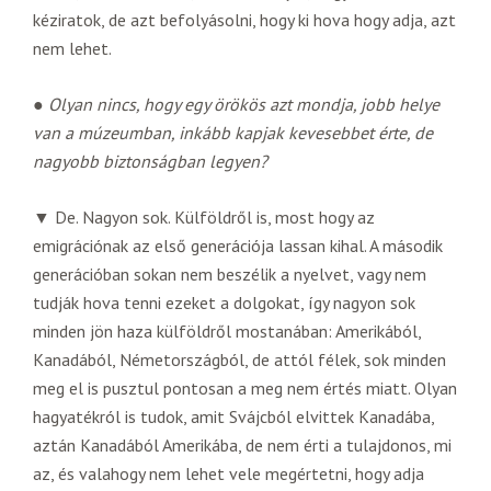
kéziratok, de azt befolyásolni, hogy ki hova hogy adja, azt
nem lehet.
●
Olyan nincs, hogy egy örökös azt mondja, jobb helye
van a múzeumban, inkább kapjak kevesebbet érte, de
nagyobb biztonságban legyen?
▼ De. Nagyon sok. Külföldről is, most hogy az
emigrációnak az első generációja lassan kihal. A második
generációban sokan nem beszélik a nyelvet, vagy nem
tudják hova tenni ezeket a dolgokat, így nagyon sok
minden jön haza külföldről mostanában: Amerikából,
Kanadából, Németországból, de attól félek, sok minden
meg el is pusztul pontosan a meg nem értés miatt. Olyan
hagyatékról is tudok, amit Svájcból elvittek Kanadába,
aztán Kanadából Amerikába, de nem érti a tulajdonos, mi
az, és valahogy nem lehet vele megértetni, hogy adja