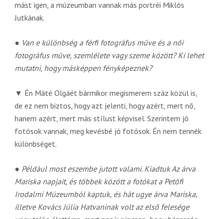
mást igen, a múzeumban vannak más portréi Miklós
Jutkának.
●
Van e különbség a férfi fotográfus műve és a női
fotográfus műve, szemlélete vagy szeme között? Ki lehet
mutatni, hogy másképpen fényképeznek?
▼ Én Máté Olgáét bármikor megismerem száz közül is,
de ez nem biztos, hogy azt jelenti, hogy azért, mert nő,
hanem azért, mert más stílust képvisel. Szerintem jó
fotósok vannak, meg kevésbé jó fotósok. Én nem tennék
különbséget.
●
Például most eszembe jutott valami. Kiadtuk Az árva
Mariska napjait, és többek között a fotókat a Petőfi
Irodalmi Múzeumból kaptuk, és hát ugye árva Mariska,
illetve Kovács Júlia Hatvaninak volt az első felesége