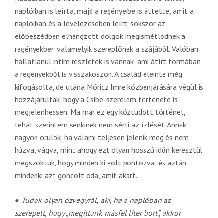
naplóiban is leírta, majd a regényeibe is áttette, amit a
naplóiban és a levelezésében leírt, sokszor az
élőbeszédben elhangzott dolgok megismétlődnek a
regényekben valamelyik szereplőnek a szájából. Valóban
hallatlanul intim részletek is vannak, ami átírt formában
a regényekből is visszaköszön. A család eleinte még
kifogásolta, de utána Móricz Imre közbenjárására végül is
hozzájárultak, hogy a Csibe-szerelem története is
megjelenhessen. Ma már ez egy köztudott történet,
tehát szerintem senkinek nem sérti az ízlését. Annak
nagyon örülök, ha valami teljesen jelenik meg és nem
húzva, vágva, mint ahogy ezt olyan hosszú időn keresztül
megszoktuk, hogy minden ki volt pontozva, és aztán
mindenki azt gondolt oda, amit akart.
●
Tudok olyan özvegyről, aki, ha a naplóban az
szerepelt, hogy „megittunk másfél liter bort”, akkor