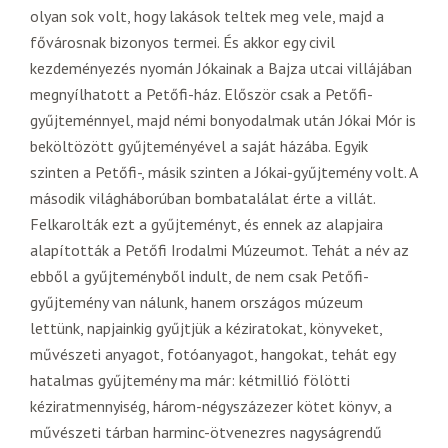
olyan sok volt, hogy lakások teltek meg vele, majd a
fővárosnak bizonyos termei. És akkor egy civil
kezdeményezés nyomán Jókainak a Bajza utcai villájában
megnyílhatott a Petőfi-ház. Először csak a Petőfi-
gyűjteménnyel, majd némi bonyodalmak után Jókai Mór is
beköltözött gyűjteményével a saját házába. Egyik
szinten a Petőfi-, másik szinten a Jókai-gyűjtemény volt. A
második világháborúban bombatalálat érte a villát.
Felkarolták ezt a gyűjteményt, és ennek az alapjaira
alapították a Petőfi Irodalmi Múzeumot. Tehát a név az
ebből a gyűjteményből indult, de nem csak Petőfi-
gyűjtemény van nálunk, hanem országos múzeum
lettünk, napjainkig gyűjtjük a kéziratokat, könyveket,
művészeti anyagot, fotóanyagot, hangokat, tehát egy
hatalmas gyűjtemény ma már: kétmillió fölötti
kéziratmennyiség, három-négyszázezer kötet könyv, a
művészeti tárban harminc-ötvenezres nagyságrendű