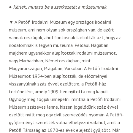
●
Kérlek, mutasd be a szerkezetét a múzeumnak.
▼ A Petőfi Irodalmi Múzeum egy országos irodalmi
múzeum, ami nem olyan sok országban van, de azért
vannak országok, ahol fontosnak tartották azt, hogy az
irodalomnak is legyen múzeuma. Például Hágában
majdnem ugyanakkor alapítottak irodalmi múzeumot,
vagy Marbachban, Németországban, mint
Magyarországon, Prágában, Varsóban. A Petőfi Irodalmi
Múzeumot 1954-ben alapították, de előzményei
visszanyúlnak száz évvel ezelőttre, a Petőfi-ház
történetére, amely 1909-ben nyitotta meg kapuit.
Úgyhogy meg fogjuk ünnepelni, mintha a Petőfi Irodalmi
Múzeum százéves lenne, hiszen jogelődünk száz évvel
ezelőtt nyílt meg egy civil szerveződés nyomán. A Petőfi-
gyűjteményt szerették volna elhelyezni valahol, amit a
Petőfi Társaság az 1870-es évek elejétől gyűjtött. Már