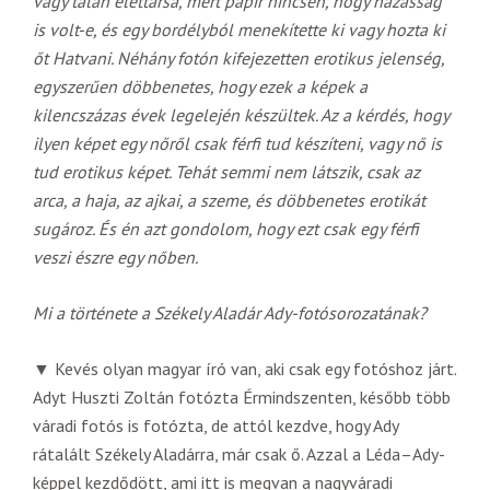
vagy talán élettársa, mert papír nincsen, hogy házasság
is volt-e, és egy bordélyból menekítette ki vagy hozta ki
őt Hatvani. Néhány fotón kifejezetten erotikus jelenség,
egyszerűen döbbenetes, hogy ezek a képek a
kilencszázas évek legelején készültek. Az a kérdés, hogy
ilyen képet egy nőről csak férfi tud készíteni, vagy nő is
tud erotikus képet. Tehát semmi nem látszik, csak az
arca, a haja, az ajkai, a szeme, és döbbenetes erotikát
sugároz. És én azt gondolom, hogy ezt csak egy férfi
veszi észre egy nőben.
Mi a története a Székely Aladár Ady-fotósorozatának?
▼ Kevés olyan magyar író van, aki csak egy fotóshoz járt.
Adyt Huszti Zoltán fotózta Érmindszenten, később több
váradi fotós is fotózta, de attól kezdve, hogy Ady
rátalált Székely Aladárra, már csak ő. Azzal a Léda–Ady-
képpel kezdődött, ami itt is megvan a nagyváradi