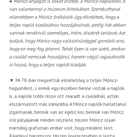
●
Móricz-anyagot is sokat őriztek, a Móricz-naplókból is
van valamennyi a múzeum birtokában. Szentkuthyval
ellentétben a Móricz örökösök úgy döntöttek, hogy a
teljes napló kiadásához hozzájárulnak, pedig hát abban
vannak rendkívül személyes, intim, diszkrét leírások. Azt
tudjuk, hogy Móricz nagy valószínűséggel gondolt arra,
hogy ez meg fog jelenni. Tehát ilyen is van azért, amikor
a család nemcsak hozzájárul, hanem végül ragaszkodik
is hozzá, hogy a teljes naplót kiadják.
▼ Mi 78-ban megvettük elméletileg a teljes Móricz-
hagyatékot, s ennek egy részében benne voltak a naplók
is, a naplók többi része ott maradt a családnál, aztán
elszármazott más irányokba. A Móricz-naplók hallatlanul
izgalmasak, bennük van az egész kor, bennük van Móricz
írói pályájának minden részlete, hiszen Móricz olyan
mértékig grafomán ember volt, hogy mindent leírt.
Ráadásul háromszor. Hiszen levelezésében is leírta,