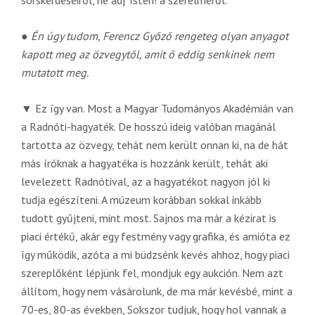
sorskérdéseiről, ne adj’ Isten! a szerelméről.
●
Én úgy tudom, Ferencz Győző rengeteg olyan anyagot
kapott meg az özvegytől, amit ő eddig senkinek nem
mutatott meg.
▼ Ez így van. Most a Magyar Tudományos Akadémián van
a Radnóti-hagyaték. De hosszú ideig valóban magánál
tartotta az özvegy, tehát nem került onnan ki, na de hát
más íróknak a hagyatéka is hozzánk került, tehát aki
levelezett Radnótival, az a hagyatékot nagyon jól ki
tudja egészíteni. A múzeum korábban sokkal inkább
tudott gyűjteni, mint most. Sajnos ma már a kézirat is
piaci értékű, akár egy festmény vagy grafika, és amióta ez
így működik, azóta a mi büdzsénk kevés ahhoz, hogy piaci
szereplőként lépjünk fel, mondjuk egy aukción. Nem azt
állítom, hogy nem vásárolunk, de ma már kevésbé, mint a
70-es, 80-as években, Sokszor tudjuk, hogy hol vannak a