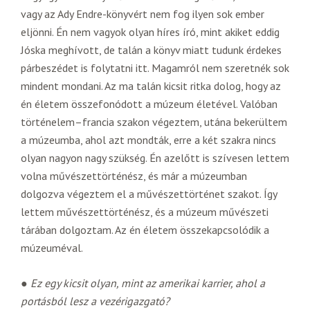
vagy az Ady Endre-könyvért nem fog ilyen sok ember
eljönni. Én nem vagyok olyan híres író, mint akiket eddig
Jóska meghívott, de talán a könyv miatt tudunk érdekes
párbeszédet is folytatni itt. Magamról nem szeretnék sok
mindent mondani. Az ma talán kicsit ritka dolog, hogy az
én életem összefonódott a múzeum életével. Valóban
történelem–francia szakon végeztem, utána bekerültem
a múzeumba, ahol azt mondták, erre a két szakra nincs
olyan nagyon nagy szükség. Én azelőtt is szívesen lettem
volna művészettörténész, és már a múzeumban
dolgozva végeztem el a művészettörténet szakot. Így
lettem művészettörténész, és a múzeum művészeti
tárában dolgoztam. Az én életem összekapcsolódik a
múzeuméval.
●
Ez egy kicsit olyan, mint az amerikai karrier, ahol a
portásból lesz a vezérigazgató?