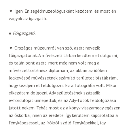
▼ Igen. Én segédmuzeológusként kezdtem, és most én
vagyok az igazgató.
●
Főigazgató.
▼ Országos múzeumról van szó, azért nevezik
főigazgatónak. A művészeti tárban kezdtem el dolgozni,
és talán pont azért, mert még nem volt meg a
művészettörténész diplomám, az abban az időben
legkevésbé művészetnek számító területet bízták rám,
hogy kezdjem el feldolgozni. Ez a fotográfia volt. Mikor
elkezdtem dolgozni, Ady születésének századik
évfordulóját ünnepeltük, és az Ady-fotók feldolgozása
jutott nekem. Tehát most ez a könyv visszamegy egészen
az őskorba, innen az eredete. Így kerültem kapcsolatba a
fényképezéssel, az írókról szóló fényképekkel, így