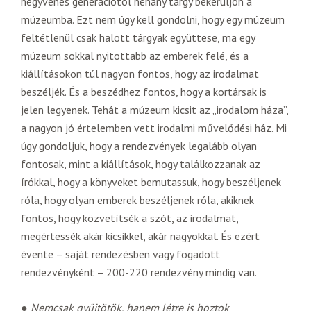
negyvenes generációtól néhány tárgy bekerüljön a
múzeumba. Ezt nem úgy kell gondolni, hogy egy múzeum
feltétlenül csak halott tárgyak együttese, ma egy
múzeum sokkal nyitottabb az emberek felé, és a
kiállításokon túl nagyon fontos, hogy az irodalmat
beszéljék. És a beszédhez fontos, hogy a kortársak is
jelen legyenek. Tehát a múzeum kicsit az „irodalom háza”,
a nagyon jó értelemben vett irodalmi művelődési ház. Mi
úgy gondoljuk, hogy a rendezvények legalább olyan
fontosak, mint a kiállítások, hogy találkozzanak az
írókkal, hogy a könyveket bemutassuk, hogy beszéljenek
róla, hogy olyan emberek beszéljenek róla, akiknek
fontos, hogy közvetítsék a szót, az irodalmat,
megértessék akár kicsikkel, akár nagyokkal. És ezért
évente – saját rendezésben vagy fogadott
rendezvényként – 200-220 rendezvény mindig van.
●
Nemcsak gyűjtötök, hanem létre is hoztok