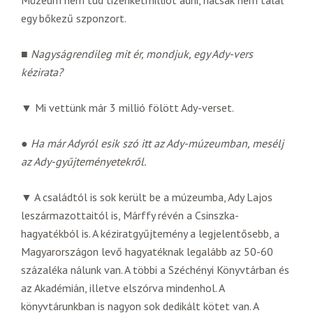
Múzeum nem tud tizenkétmilliót adni, hacsak nem talál
egy bőkezű szponzort.
■
Nagyságrendileg mit ér, mondjuk, egy Ady-vers
kézirata?
▼ Mi vettünk már 3 millió fölött Ady-verset.
●
Ha már Adyról esik szó itt az Ady-múzeumban, mesélj
az Ady-gyűjteményetekről.
▼ A családtól is sok került be a múzeumba, Ady Lajos
leszármazottaitól is, Márffy révén a Csinszka-
hagyatékból is. A kéziratgyűjtemény a legjelentősebb, a
Magyarországon levő hagyatéknak legalább az 50-60
százaléka nálunk van. A többi a Széchényi Könyvtárban és
az Akadémián, illetve elszórva mindenhol. A
könyvtárunkban is nagyon sok dedikált kötet van. A