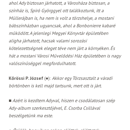
ahol Ady biztosan járhatott, a Városháza biztosan, a
színház is, Spiró Györggyel ott találkoztunk, itt a
Müllerájban is, ha nem is volt a törzshelye, a mostani
bábszínházban ugyancsak, ahol a Bonbonierre kabaré
működött. A jelenlegi Megyei Könyvtár épületében
aligha járhatott, hacsak valami sorozási
kötelezettségnek eleget téve nem járt a környéken. És
hát a mostani Városi Művelődési Ház épületében is nagy
valószínűséggel megfordulhatott.
Kőrössi P. József
(●):
Akkor egy Törzsasztalt a váradi
börtönben is kell majd tartsunk, mert ott is járt.
■ Azért is kezdtem Adyval, hiszen e csodálatosan szép
Ady-album szerkesztőjével, E. Csorba Csillával
beszélgetünk ma este.