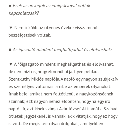
●
Ezek az anyagok az emigrációval voltak
kapcsolatosak?
▼ Nem, inkább az ötvenes évekre visszamenő
beszélgetések voltak.
■
Az igazgató mindent meghallgathat és elolvashat?
▼ A főigazgató mindent meghallgathat és elolvashat,
de nem biztos, hogy elmondhatja. Ilyen például
Szentkuthy Miklós naplója. A napló egy nagyon szubjektív
és személyes vallomás, amibe az emberek olyanokat
írnak bele, amiket nem feltétlenül a nagyközönségnek
szánnak; ezt nagyon nehéz eldönteni, hogy ha egy író
naplót ír, azt kinek szánja. Akár József Attilánál a Szabad
ötletek jegyzékénél is vannak, akik vitatják, hogy ez hogy
is volt. De mégis leír olyan dolgokat, amelyekben