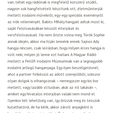
van, tehát egy rádiónak is megfelelő korszerű stúdió,
nagyon sok hangfelvételt készítünk ott, életműinterjúk
mellett irodalmi művekről, egy-egy speciális eseményről
az írók véleményét. Babits Mihály hangjait adtuk most ki,
saját felolvasásában készült interjúkat és
versfelolvasásait. Ha nem őrizte volna meg Török Sophie
annak idején, akkor ma híján lennénk ennek. Sajnos Ady
hangja nincsen, csak leírásban, hogy milyen érces hangja is
volt neki, milyen jó lenne ezt hallani. A Magyar Rádió
mellett a Petőfi Irodalmi Múzeumnak van a legnagyobb
irodalmi jellegű hanganyaga. Egy ilyen beszélgetésnél,
ahol a partner felkészül az adott szereplőből, sokszor
olyan dolgok is elhangoznak – nemegyszer egy kis bor
mellett, vagy lazább stílusban, akár az író lakásán –,
amiket egy hivatalos interjúban valaki nem mond el.
Ilyenkor két lehetőség van, így őrizzük meg és tesszük
kutathatóvá, de ha kérik, akkor zárolt anyagként is