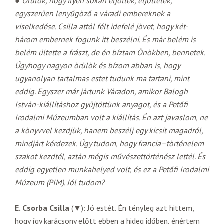
● Örülök, hogy ilyen sokan eljöttek, eljöttetek,
egyszerűen lenyűgöző a váradi embereknek a
viselkedése. Csilla attól félt idefelé jövet, hogy két-
három embernek fogunk itt beszélni. És már belém is
belém ültette a frászt, de én bíztam Önökben, bennetek.
Úgyhogy nagyon örülök és bízom abban is, hogy
ugyanolyan tartalmas estet tudunk ma tartani, mint
eddig. Egyszer már jártunk Váradon, amikor Balogh
István-kiállításhoz gyűjtöttünk anyagot, és a Petőfi
Irodalmi Múzeumban volt a kiállítás. Én azt javaslom, ne
a könyvvel kezdjük, hanem beszélj egy kicsit magadról,
mindjárt kérdezek. Úgy tudom, hogy francia–történelem
szakot kezdtél, aztán mégis művészettörténész lettél. És
eddig egyetlen munkahelyed volt, és ez a Petőfi Irodalmi
Múzeum (PIM). Jól tudom?
E. Csorba Csilla
(▼): Jó estét. Én tényleg azt hittem,
hogy így karácsony előtt ebben a hideg időben, énértem