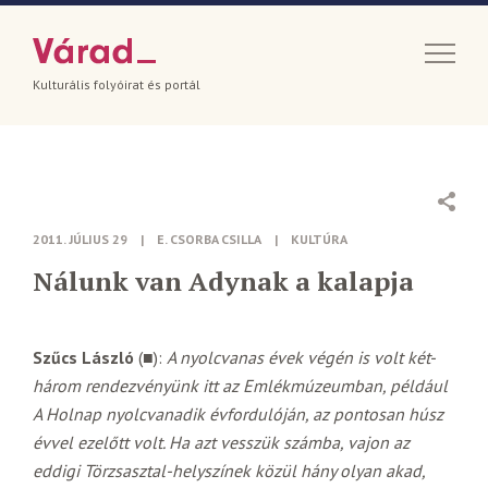
Kulturális folyóirat és portál
2011. JÚLIUS 29
|
E. CSORBA CSILLA
|
KULTÚRA
Nálunk van Adynak a kalapja
Szűcs László
(■):
A nyolcvanas évek végén is volt két-
három rendezvényünk itt az Emlékmúzeumban, például
A Holnap nyolcvanadik évfordulóján, az pontosan húsz
évvel ezelőtt volt. Ha azt vesszük számba, vajon az
eddigi Törzsasztal-helyszínek közül hány olyan akad,