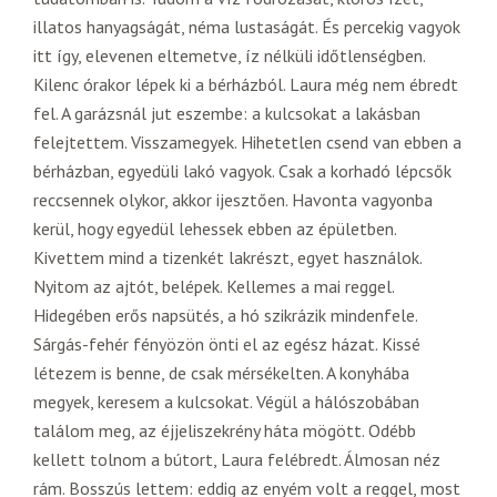
illatos hanyagságát, néma lustaságát. És percekig vagyok
itt így, elevenen eltemetve, íz nélküli időtlenségben.
Kilenc órakor lépek ki a bérházból. Laura még nem ébredt
fel. A garázsnál jut eszembe: a kulcsokat a lakásban
felejtettem. Visszamegyek. Hihetetlen csend van ebben a
bérházban, egyedüli lakó vagyok. Csak a korhadó lépcsők
reccsennek olykor, akkor ijesztően. Havonta vagyonba
kerül, hogy egyedül lehessek ebben az épületben.
Kivettem mind a tizenkét lakrészt, egyet használok.
Nyitom az ajtót, belépek. Kellemes a mai reggel.
Hidegében erős napsütés, a hó szikrázik mindenfele.
Sárgás-fehér fényözön önti el az egész házat. Kissé
létezem is benne, de csak mérsékelten. A konyhába
megyek, keresem a kulcsokat. Végül a hálószobában
találom meg, az éjjeliszekrény háta mögött. Odébb
kellett tolnom a bútort, Laura felébredt. Álmosan néz
rám. Bosszús lettem: eddig az enyém volt a reggel, most