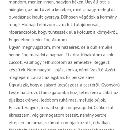
mondom, menjen innen, hagyjon békén. Úgy áll ott a
hidegben, az üdítővel a kezében, mint a nagy melegtől
olvadásnak indult gyertya. Dühösen vágódok a kormány
mögé. Holnap felhívom az üzlet tulajdonosát,
ráparancsolok, hogy tüntessék el a koldust a környékről.
Engedelmeskedni fog. Akarom.
Ugyan megnyugszom, mire hazaérek, de a düh emléke
benne fog maradni a napban. Tíz óra. Kipakolom a sok
cuccot, valahogy felhurcolom az emeletre. Reggelit
készítek. Nem nagyot: tojás, sonka, némi ízesítő. Azért
meglepem Laurát az ágyban. És persze kávé.
Úgy alszik, hogy a takaró lecsúszott a testéről. Gyönyörű
teste határozottan izgalomba hoz, leteszem a tálat az
éjjeliszekrényre, ledobom ruháimat, melléje bújok.
Feszült vagyok, ő majd segít megnyugodni. Csókokkal
ébresztem, végigsimogatom testét, néhány percre
elrejtem arcomat, számat combjai között, ő halkan