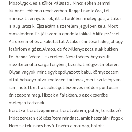
Mosolygok, és a tükör válaszol. Nincs ebben semmi
különös, ebben a rendszerben. Reggel nyolc óra, tél,
mínusz tizennyolc fok, itt a fürdőben meleg gőz, a tükör
is alig látszik. Éjszakám a szerelem jegyében telt. Most
mosakodom. És játszom a gondolatokkal. A kifejezéssel.
Az örömmel és a kábulattal. A tükör érintése hideg, ahogy
letörlöm a gőzt. Álmos, de felvillanyozott alak bukkan
fel benne. Végre – szerelem. Nevetséges. Anyaszült
mezítelenül a sárga fényben, tizenhat négyzetméteren.
Olyan vagyok, mint egy bepólyázott bábú, környezetem
által bebugyolálva, melegen tartanak, mert szükség van
rám, holott ezt a szükséget bizonyos módon pontosan
én szabom meg. Hiszek a falakban, s azok cserébe
melegen tartanak.
Borotva, borotvapamacs, borotvakrém, pohár, törülköző.
Módszeresen előkészítem mindazt, amit használni fogok.
Nem sietek, nincs hová. Enyém a mai nap, holott