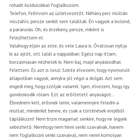
rohadt koldusokkal foglalkozom.
Telefon, felhívom az üzletvezetőt. Néhány perc múltán
visszahív, persze senkit sem találtak. Én vagyok a bolond,
a paranoiás. Oh, és érzékeny, persze, miként is
felejthettem el.
Valahogy eljön az este, és vele Laura is. Óvatosan nyitja
ki az ajtót, ott talál a nappaliban. Egész nap ittam,
borzalmasan nézhetek ki. Nem baj, majd anyáskodhat
felettem. És azt is teszi. Szinte élvezem, hogy nyomorult
állapotban vagyok, annyira jól végzi a dolgát. Azt sem
engedi meg, hogy szóljak valamit. Igen, élvezem, hogy így
gondoskodik rólam. Ezt az erőltetett anyaságot…
Ébrednem kell, erősnek lenni, valamennyire feledni a
múltat, mindenkit benne, és csak a történések erejéből
táplálkozni! Nem bízni magamat senkire, hogy ne legyek
sebezhető. Nemhogy nem hinni senki szavainak, hanem
nem foglalkozni senki szavaival, nem venni komolyan