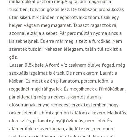
milliárdokkal osztom meg. Alig látom magamat a
tükörben, folyton gőzös lesz. De többszöri próbálkozás
után sikerült kitűnően megborotválkoznom. Csak egy
helyen vágtam meg magamat. Tapaszt ragasztok rá,
azonnal elzárja a sebet. Pár perc múltán nyoma sincs a
kis sebhelynek. És erre már meg is telt a fürdőkád. Nem
szeretek tusolni. Nehezen lélegzem, talán túl sok itt a
gőz.
Lassan ülök bele. A forró víz csaknem ölelve fogad, még
szexuális izgalmat is érzek. De nem akarom Laurát a
kádban. Ez most az én pillanatom, percem, időm, a
reggelinél majd ráfigyelek. És megpihenek a fürdőkádban,
pár pillanatig még a nedves, sikamlós álam is
elősurrannak, enyhe remegést érzek testemben, hogy
önkéntelenül is hímtagomon találom a kezem. Markolás,
eleresztés, pillanatnyi nyújtózkodás, nem több. És
alámerülök az üvegkádban, alig létezve, még önön
tudatomban is. Tudom a víz fodrozását, klóros ízét,