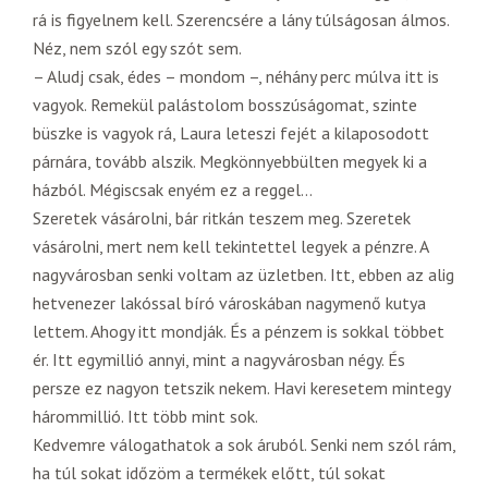
rá is figyelnem kell. Szerencsére a lány túlságosan álmos.
Néz, nem szól egy szót sem.
– Aludj csak, édes – mondom –, néhány perc múlva itt is
vagyok. Remekül palástolom bosszúságomat, szinte
büszke is vagyok rá, Laura leteszi fejét a kilaposodott
párnára, tovább alszik. Megkönnyebbülten megyek ki a
házból. Mégiscsak enyém ez a reggel…
Szeretek vásárolni, bár ritkán teszem meg. Szeretek
vásárolni, mert nem kell tekintettel legyek a pénzre. A
nagyvárosban senki voltam az üzletben. Itt, ebben az alig
hetvenezer lakóssal bíró városkában nagymenő kutya
lettem. Ahogy itt mondják. És a pénzem is sokkal többet
ér. Itt egymillió annyi, mint a nagyvárosban négy. És
persze ez nagyon tetszik nekem. Havi keresetem mintegy
hárommillió. Itt több mint sok.
Kedvemre válogathatok a sok áruból. Senki nem szól rám,
ha túl sokat időzöm a termékek előtt, túl sokat