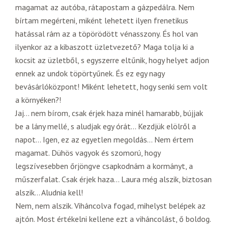
magamat az autóba, rátapostam a gázpedálra. Nem
bírtam megérteni, miként lehetett ilyen frenetikus
hatással rám az a töpörödött vénasszony. És hol van
ilyenkor az a kibaszott üzletvezető? Maga tolja ki a
kocsit az üzletből, s egyszerre eltűnik, hogy helyet adjon
ennek az undok töpörtyűnek. És ez egy nagy
bevásárlóközpont! Miként lehetett, hogy senki sem volt
a környéken?!
Jaj… nem bírom, csak érjek haza minél hamarabb, bújjak
be a lány mellé, s aludjak egy órát… Kezdjük elölről a
napot… Igen, ez az egyetlen megoldás… Nem értem
magamat. Dühös vagyok és szomorú, hogy
legszívesebben őrjöngve csapkodnám a kormányt, a
műszerfalat. Csak érjek haza… Laura még alszik, biztosan
alszik… Aludnia kell!
Nem, nem alszik. Viháncolva fogad, mihelyst belépek az
ajtón. Most értékelni kellene ezt a viháncolást, ő boldog.