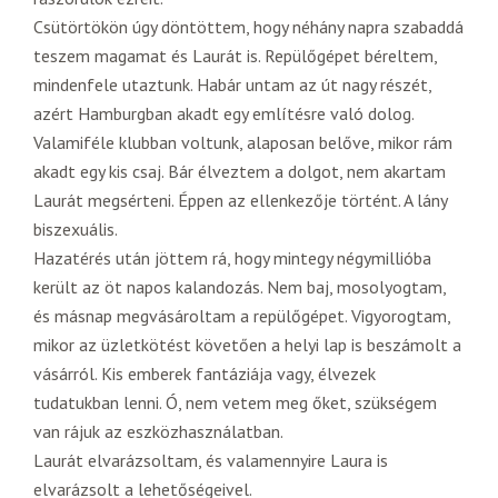
Csütörtökön úgy döntöttem, hogy néhány napra szabaddá
teszem magamat és Laurát is. Repülőgépet béreltem,
mindenfele utaztunk. Habár untam az út nagy részét,
azért Hamburgban akadt egy említésre való dolog.
Valamiféle klubban voltunk, alaposan belőve, mikor rám
akadt egy kis csaj. Bár élveztem a dolgot, nem akartam
Laurát megsérteni. Éppen az ellenkezője történt. A lány
biszexuális.
Hazatérés után jöttem rá, hogy mintegy négymillióba
került az öt napos kalandozás. Nem baj, mosolyogtam,
és másnap megvásároltam a repülőgépet. Vigyorogtam,
mikor az üzletkötést követően a helyi lap is beszámolt a
vásárról. Kis emberek fantáziája vagy, élvezek
tudatukban lenni. Ó, nem vetem meg őket, szükségem
van rájuk az eszközhasználatban.
Laurát elvarázsoltam, és valamennyire Laura is
elvarázsolt a lehetőségeivel.