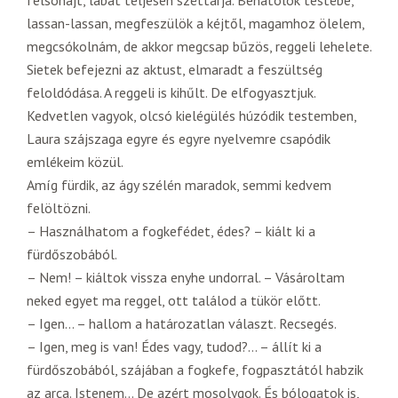
felsóhajt, lábát teljesen széttárja. Behatolok testébe,
lassan-lassan, megfeszülök a kéjtől, magamhoz ölelem,
megcsókolnám, de akkor megcsap bűzös, reggeli lehelete.
Sietek befejezni az aktust, elmaradt a feszültség
feloldódása. A reggeli is kihűlt. De elfogyasztjuk.
Kedvetlen vagyok, olcsó kielégülés húzódik testemben,
Laura szájszaga egyre és egyre nyelvemre csapódik
emlékeim közül.
Amíg fürdik, az ágy szélén maradok, semmi kedvem
felöltözni.
– Használhatom a fogkefédet, édes? – kiált ki a
fürdőszobából.
– Nem! – kiáltok vissza enyhe undorral. – Vásároltam
neked egyet ma reggel, ott találod a tükör előtt.
– Igen… – hallom a határozatlan választ. Recsegés.
– Igen, meg is van! Édes vagy, tudod?… – állít ki a
fürdőszobából, szájában a fogkefe, fogpasztától habzik
az arca. Istenem… De azért mosolygok. És bólogatok is,