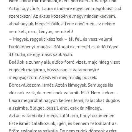
Nem tudok mit mondani, ezért perceken át hallgatunk.
Aztán úgy tűnik, Laura mindenre egyetlen megoldást tud:
szeretkezni. Az aktus közepén elmegy minden kedvem,
abbahagyjuk. Megsértődik, a fene enné meg, ez nekem
nem kell, nem, tényleg nem kell!
– Megyek, reggelit készítek – áll fel, és vesz valami
fürdőköpenyt magára. Bólogatok, menjél csak. Jó téged
itt tudni, de egy másik szobában.
Beállok a zuhany alá, előbb forró vizet, majd hideg vizet
engedek magamra, hosszasan, s valamennyire
megnyugszom. A kedvem még mindig pocsék.
Borotválkozom, ismét. Aztán kimegyek. Semleges kis
aktusok ezek, de mentenek valamit. Mit? Nem tudom…
Laura megpróbál nagyon kedves lenni, falatokat dugdos
a számba, ölelget, puszil, ahol csak ér. Mindegy.
Aztán valami okot mégis talál arra, hogy hazamenjen.
Este ismét találkozunk, ígéri, és bennem felcsillant az
öröm szánalmas szikrája. De nem tudok dönteni: azért,