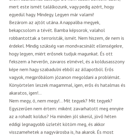
mert este ismét találkozunk, vagy pedig azért, hogy
egyedül hagy. Mindegy. Legyen már valami!
Bezárom az ajtót utána. A nappaliba megyek,
bekapcsolom a tévét. Bamba képsorok, valahol
robbantottak a terroristák, ismét. Nem hiszem, de nem is
érdekel. Mindig szükség van mondvacsinált ellenségekre,
hogy legyen, miért erősnek tudjuk magunkat. És ott
fekszem a heverőn, zavaros elmével, és a koldusasszony
képe nem hagy szabadulni ebből az állapotból. Erős
vagyok, megpróbálom józanon megoldani a problémát.
Könyörtelen leszek magammal, igen, erős és hatalmas és
akaratos, igen!…
Nem megy, ó, nem megy!… Mit tegyek? Mit tegyek?
Egyszerűen nem értem: miként zavarhatott meg ennyire
az a rohadt koldus? Ha minden jól sikerül, jövő héten
eddigi legnagyobb üzletét kötöm meg, és akkor
visszamehetek a nagyvárosba is, ha akarok. És most