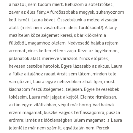
a háztól, nem tudom miért. Behúzom a sötétítőket,
zavar az éles fény. A fürdőszobába megyek, zuhanyoznom
kell, ismét. Laura követ. Összebújunk a meleg vízsugár
alatt (miért nem vásároltam ide is fürdőkádat!). A lány
mezítelen közelségemet keresi, s bár kilökném a
fülkéből, magamhoz ölelem. Nedvesedő hajába rejtem
arcomat, nincs kellemetlen szaga. Keze az ágyékomon,
pillanatok alatt merevvé varázsol. Nincs előjáték,
hevesen testébe hatolok. Egyre lázasabb az aktus, Laura
a fülke ajtajához ragad. Arcát sem látom, minden tele
van gőzzel, Laura egyre nehezebben zihál. Igen, most
kiadhatom feszültségemet, teljesen. Egyre hevesebbek
lökéseim, Laura már jajgat a kéjtől. Eleinte ritmikusan,
aztán egyre ziláltabban, végül már hörög. Vad baknak
érzem magamat, büszke vagyok férfiasságomra, puszta
erőmre; ismét az időtlenségben lelem magamat, s Laura
jelenléte már nem számít, egyáltalán nem. Percek