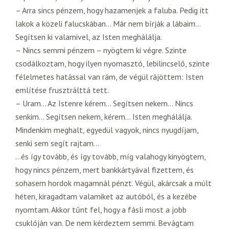
– Arra sincs pénzem, hogy hazamenjek a faluba. Pedig itt
lakok a közeli falucskában… Már nem bírják a lábaim…
Segítsen ki valamivel, az Isten meghálálja.
– Nincs semmi pénzem – nyögtem ki végre. Szinte
csodálkoztam, hogy ilyen nyomasztó, lebilincselő, szinte
félelmetes hatással van rám, de végül rájöttem: Isten
említése frusztrálttá tett.
– Uram… Az Istenre kérem… Segítsen nekem… Nincs
senkim… Segítsen nekem, kérem… Isten meghálálja.
Mindenkim meghalt, egyedül vagyok, nincs nyugdíjam,
senki sem segít rajtam…
…és így tovább, és így tovább, míg valahogy kinyögtem,
hogy nincs pénzem, mert bankkártyával fizettem, és
sohasem hordok magamnál pénzt. Végül, akárcsak a múlt
héten, kiragadtam valamiket az autóból, és a kezébe
nyomtam. Akkor tűnt fel, hogy a fásli most a jobb
csuklóján van. De nem kérdeztem semmi. Bevágtam