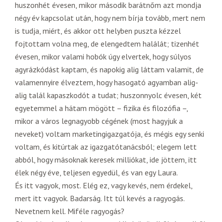
huszonhét évesen, mikor második barátnőm azt mondja
négy év kapcsolat után, hogy nem bírja tovább, mert nem
is tudja, miért, és akkor ott helyben puszta kézzel
fojtottam volna meg, de elengedtem halálát; tizenhét
évesen, mikor valami hobók úgy elvertek, hogy súlyos
agyrázkódást kaptam, és napokig alig láttam valamit, de
valamennyire élveztem, hogy hasogató agyamban alig-
alig talál kapaszkodót a tudat; huszonnyolc évesen, két
egyetemmel a hátam mögött – fizika és filozófia –,
mikor a város legnagyobb cégének (most hagyjuk a
neveket) voltam marketingigazgatója, és mégis egy senki
voltam, és kitúrtak az igazgatótanácsból; elegem lett
abból, hogy másoknak keresek milliókat, ide jöttem, itt
élek négy éve, teljesen egyedül, és van egy Laura.
És itt vagyok, most. Elég ez, vagy kevés, nem érdekel,
mert itt vagyok. Badarság. Itt túl kevés a ragyogás.
Nevetnem kell. Miféle ragyogás?