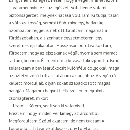
És így ment ez egész héten, hogy a végén már élveztem
is valamennyire ezt az egészet. Volt benne valami
biztonságérzet, melynek hatása volt rám. Ki tudja, talán
a változatosság, semmi több, mindegy, badarság.
Szombaton reggel ismét ott találtam magamat a
fürdőszobában, a tizenhat négyzetméteren, egy
szerelmes éjszaka után. Hosszasan borotválkoztam,
fürödtem, hogy az éjszakának végül nyoma sem maradt
rajtam, bennem. És mentem a bevásárlóközpontba. Ismét
teleraktam a bevásárlókocsit különféle dolgokkal, maga
az üzletvezető tolta ki utánam az autóhoz. A végén rá
kellett morduljak, olyan sokat szabadkozott magas
hangján. Magamra hagyott. Elkezdtem megrakni a
csomagteret, mikor:
– Uram!… Kérem, segítsen ki valamivel…
Éreztem, hogy minden vér kimegy az arcomból.
Megfordultam. Szólni akartam, de nem tudtam A
töpörödött, hitvány koldusasszony folytatta: