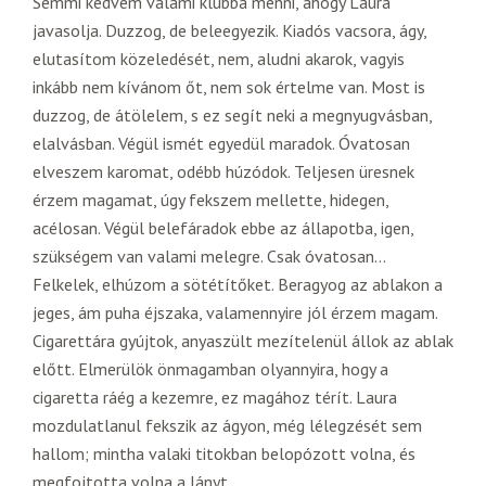
Semmi kedvem valami klubba menni, ahogy Laura
javasolja. Duzzog, de beleegyezik. Kiadós vacsora, ágy,
elutasítom közeledését, nem, aludni akarok, vagyis
inkább nem kívánom őt, nem sok értelme van. Most is
duzzog, de átölelem, s ez segít neki a megnyugvásban,
elalvásban. Végül ismét egyedül maradok. Óvatosan
elveszem karomat, odébb húzódok. Teljesen üresnek
érzem magamat, úgy fekszem mellette, hidegen,
acélosan. Végül belefáradok ebbe az állapotba, igen,
szükségem van valami melegre. Csak óvatosan…
Felkelek, elhúzom a sötétítőket. Beragyog az ablakon a
jeges, ám puha éjszaka, valamennyire jól érzem magam.
Cigarettára gyújtok, anyaszült mezítelenül állok az ablak
előtt. Elmerülök önmagamban olyannyira, hogy a
cigaretta ráég a kezemre, ez magához térít. Laura
mozdulatlanul fekszik az ágyon, még lélegzését sem
hallom; mintha valaki titokban belopózott volna, és
megfojtotta volna a lányt.