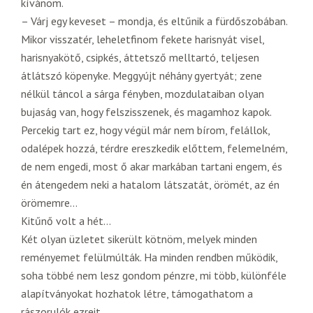
kívánom.
– Várj egy keveset – mondja, és eltűnik a fürdőszobában.
Mikor visszatér, leheletfinom fekete harisnyát visel,
harisnyakötő, csipkés, áttetsző melltartó, teljesen
átlátszó köpenyke. Meggyújt néhány gyertyát; zene
nélkül táncol a sárga fényben, mozdulataiban olyan
bujaság van, hogy felszisszenek, és magamhoz kapok.
Percekig tart ez, hogy végül már nem bírom, felállok,
odalépek hozzá, térdre ereszkedik előttem, felemelném,
de nem engedi, most ő akar markában tartani engem, és
én átengedem neki a hatalom látszatát, örömét, az én
örömemre…
Kitűnő volt a hét…
Két olyan üzletet sikerült kötnöm, melyek minden
reményemet felülmúlták. Ha minden rendben működik,
soha többé nem lesz gondom pénzre, mi több, különféle
alapítványokat hozhatok létre, támogathatom a
rászorulók ezreit.