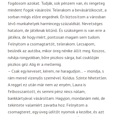
fogdosom azokat. Tudják, sok pénzem van, és rengeteg
mindent fogok vásárolni. Telerakom a bevásárlókocsit, a
sorban mégis előre engednek. Én biztosítom a városban
lévő munkahelyek harmincegy százalékát. Nevetséges
hatalom, de játéknak kitűnő. És szükségem is van erre a
játékra, de hogy miért, pontosan magam sem tudom.
Felnyitom a csomagtartót, telerakom. Lecsapom,
beülnék az autóba, mikor öreg nénike állít meg. Koszos,
ruhája rongyokban, bőre piszkos-sárga, bal csuklóján
piszkos géz. Alig ér a mellemig.
– Csak egy keveset, kérem, ne haragudjon… – mondja, s
rám mered vizenyős szemével. Koldus. Szinte hihetetlen.
A reggel ez után már nem az enyém, Laura is
felbosszantott, és semmi pénz nincs nálam,
bankkártyával vásároltam. Hagyjon, mondanám neki, de
tekintete valamiért zavarba hoz. Felnyitom a
csomagteret, egy üveg üdítőt nyomok a kezébe, és azt