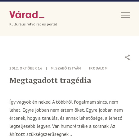
Kulturális folyóirat és portál
2012. OKTÓBER 16
|
M. SZABÓ ISTVÁN
|
IRODALOM
Megtagadott tragédia
Így vagyok én neked. A többiről fogalmam sincs, nem
lehet. Egyre jobban nem értem őket. Egyre jobban nem
értenek, hogy a tanulás, és annak lehetősége, a lehető
legteljesebb legyen. Van humorérzéke a sorsnak. Az
áhított szükségszerűségnek…