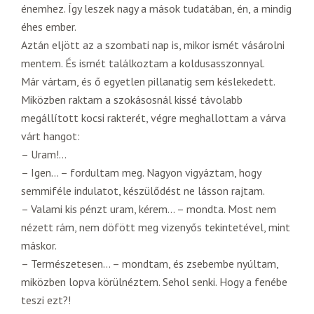
énemhez. Így leszek nagy a mások tudatában, én, a mindig
éhes ember.
Aztán eljött az a szombati nap is, mikor ismét vásárolni
mentem. És ismét találkoztam a koldusasszonnyal.
Már vártam, és ő egyetlen pillanatig sem késlekedett.
Miközben raktam a szokásosnál kissé távolabb
megállított kocsi rakterét, végre meghallottam a várva
várt hangot:
– Uram!…
– Igen… – fordultam meg. Nagyon vigyáztam, hogy
semmiféle indulatot, készülődést ne lásson rajtam.
– Valami kis pénzt uram, kérem… – mondta. Most nem
nézett rám, nem döfött meg vizenyős tekintetével, mint
máskor.
– Természetesen… – mondtam, és zsebembe nyúltam,
miközben lopva körülnéztem. Sehol senki. Hogy a fenébe
teszi ezt?!