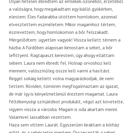
Olyan hirtelen ébredtem az emlékek özönéből, érzetéből
a valóságra, hogy megakadtam egy kiálló gyökérben,
elestem. Éles fadarabba ütöttem homlokom, azonnal
elvesztettem eszméletem. Mikor magamhoz tértem,
észrevettem, hogy homlokomon a bőr felszakadt.
Mérgelődtem: ügyetlen vagyok! Vissza kellett térnem a
házba. A fürdőben alaposan kimostam a sebet, a bőr
lefittyent. Ragtapaszt kerestem, úgy ahogy elláttam
sebem. Laura nem ébredt fel. Holnap orvoshoz kell
mennem, valószínűleg össze kell varrni a hasítást.
Reggel sokáig kellett volna magyarázkodjak, de nem
tettem. Röviden, tömören megfogalmaztam az igazat,
de már így is kényelmetlenül éreztem magamat. Laura
féltékenységi színjátékot produkált, végül azt követelte,
vigyem vissza a városba. Magam is oda akartam menni.
Valamivel lassabban vezettem.
Haza sem vittem Laurát. Egyszerűen kiraktam a kórház
előtt, és a sebészetre mentem. Összevarrták a sebet,