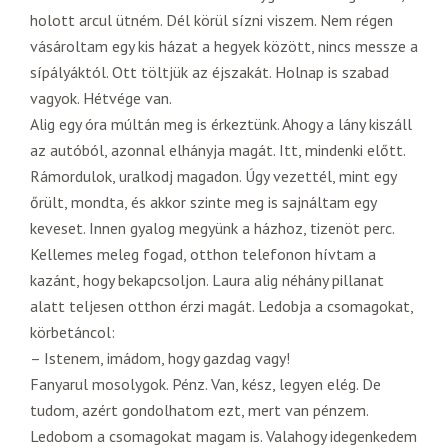
holott arcul ütném. Dél körül sízni viszem. Nem régen
vásároltam egy kis házat a hegyek között, nincs messze a
sípályáktól. Ott töltjük az éjszakát. Holnap is szabad
vagyok. Hétvége van.
Alig egy óra múltán meg is érkeztünk. Ahogy a lány kiszáll
az autóból, azonnal elhányja magát. Itt, mindenki előtt.
Rámordulok, uralkodj magadon. Úgy vezettél, mint egy
őrült, mondta, és akkor szinte meg is sajnáltam egy
keveset. Innen gyalog megyünk a házhoz, tizenöt perc.
Kellemes meleg fogad, otthon telefonon hívtam a
kazánt, hogy bekapcsoljon. Laura alig néhány pillanat
alatt teljesen otthon érzi magát. Ledobja a csomagokat,
körbetáncol:
– Istenem, imádom, hogy gazdag vagy!
Fanyarul mosolygok. Pénz. Van, kész, legyen elég. De
tudom, azért gondolhatom ezt, mert van pénzem.
Ledobom a csomagokat magam is. Valahogy idegenkedem