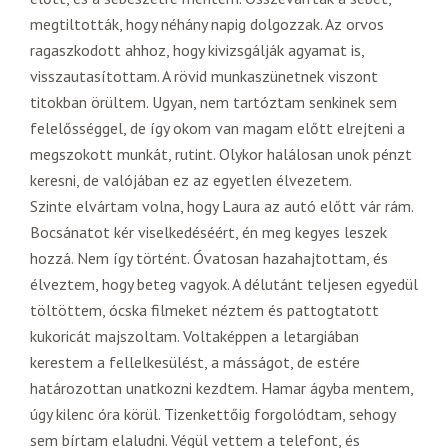
megtiltották, hogy néhány napig dolgozzak. Az orvos
ragaszkodott ahhoz, hogy kivizsgálják agyamat is,
visszautasítottam. A rövid munkaszünetnek viszont
titokban örültem. Ugyan, nem tartóztam senkinek sem
felelősséggel, de így okom van magam előtt elrejteni a
megszokott munkát, rutint. Olykor halálosan unok pénzt
keresni, de valójában ez az egyetlen élvezetem.
Szinte elvártam volna, hogy Laura az autó előtt vár rám.
Bocsánatot kér viselkedéséért, én meg kegyes leszek
hozzá. Nem így történt. Óvatosan hazahajtottam, és
élveztem, hogy beteg vagyok. A délutánt teljesen egyedül
töltöttem, ócska filmeket néztem és pattogtatott
kukoricát majszoltam. Voltaképpen a letargiában
kerestem a fellelkesülést, a másságot, de estére
határozottan unatkozni kezdtem. Hamar ágyba mentem,
úgy kilenc óra körül. Tizenkettőig forgolódtam, sehogy
sem bírtam elaludni. Végül vettem a telefont, és