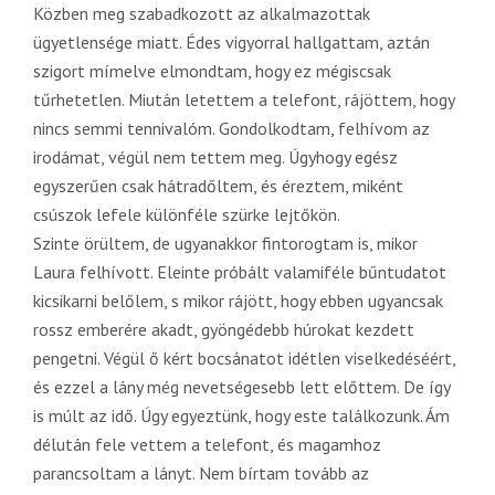
Közben meg szabadkozott az alkalmazottak
ügyetlensége miatt. Édes vigyorral hallgattam, aztán
szigort mímelve elmondtam, hogy ez mégiscsak
tűrhetetlen. Miután letettem a telefont, rájöttem, hogy
nincs semmi tennivalóm. Gondolkodtam, felhívom az
irodámat, végül nem tettem meg. Úgyhogy egész
egyszerűen csak hátradőltem, és éreztem, miként
csúszok lefele különféle szürke lejtőkön.
Szinte örültem, de ugyanakkor fintorogtam is, mikor
Laura felhívott. Eleinte próbált valamiféle bűntudatot
kicsikarni belőlem, s mikor rájött, hogy ebben ugyancsak
rossz emberére akadt, gyöngédebb húrokat kezdett
pengetni. Végül ő kért bocsánatot idétlen viselkedéséért,
és ezzel a lány még nevetségesebb lett előttem. De így
is múlt az idő. Úgy egyeztünk, hogy este találkozunk. Ám
délután fele vettem a telefont, és magamhoz
parancsoltam a lányt. Nem bírtam tovább az