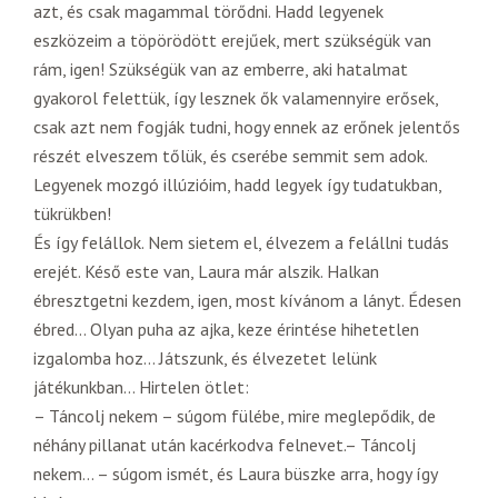
azt, és csak magammal törődni. Hadd legyenek
eszközeim a töpörödött erejűek, mert szükségük van
rám, igen! Szükségük van az emberre, aki hatalmat
gyakorol felettük, így lesznek ők valamennyire erősek,
csak azt nem fogják tudni, hogy ennek az erőnek jelentős
részét elveszem tőlük, és cserébe semmit sem adok.
Legyenek mozgó illúzióim, hadd legyek így tudatukban,
tükrükben!
És így felállok. Nem sietem el, élvezem a felállni tudás
erejét. Késő este van, Laura már alszik. Halkan
ébresztgetni kezdem, igen, most kívánom a lányt. Édesen
ébred… Olyan puha az ajka, keze érintése hihetetlen
izgalomba hoz… Játszunk, és élvezetet lelünk
játékunkban… Hirtelen ötlet:
– Táncolj nekem – súgom fülébe, mire meglepődik, de
néhány pillanat után kacérkodva felnevet.– Táncolj
nekem… – súgom ismét, és Laura büszke arra, hogy így