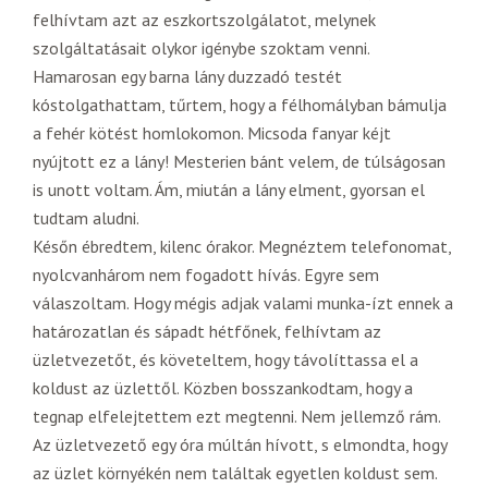
felhívtam azt az eszkortszolgálatot, melynek
szolgáltatásait olykor igénybe szoktam venni.
Hamarosan egy barna lány duzzadó testét
kóstolgathattam, tűrtem, hogy a félhomályban bámulja
a fehér kötést homlokomon. Micsoda fanyar kéjt
nyújtott ez a lány! Mesterien bánt velem, de túlságosan
is unott voltam. Ám, miután a lány elment, gyorsan el
tudtam aludni.
Későn ébredtem, kilenc órakor. Megnéztem telefonomat,
nyolcvanhárom nem fogadott hívás. Egyre sem
válaszoltam. Hogy mégis adjak valami munka-ízt ennek a
határozatlan és sápadt hétfőnek, felhívtam az
üzletvezetőt, és követeltem, hogy távolíttassa el a
koldust az üzlettől. Közben bosszankodtam, hogy a
tegnap elfelejtettem ezt megtenni. Nem jellemző rám.
Az üzletvezető egy óra múltán hívott, s elmondta, hogy
az üzlet környékén nem találtak egyetlen koldust sem.