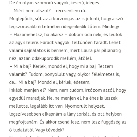
De én olyan szomorú vagyok, keserű, ideges.
– Miért nem alszol? – reccsentem rá.
Meglepődik, sőt az a borzongás az is jelenti, hogy a szó
legszorosabb értelmében idegenkedik tőlem. Mindegy.
– Hazamehetsz, ha akarsz – dobom oda neki, és leülök
az ágy szélére. Fáradt vagyok, feltűnően fáradt. Lehet
valami sajnálatos is bennem, mert Laura pár pillanatig
néz, aztán odakuporodik mellém, átölel.
– Mi a baj? Kérlek, mondd el, hogy mi a baj. Tettem
valamit? Tudom, bonyolult vagy, olykor félelmetes is,
de… Mi a baj? Mondd el, kérlek, édesem.
Inkább menjen el? Nem, nem tudom, irtózom attól, hogy
egyedül maradjak. Ne, ne menjen el, ha éhes is leszek
mellette, legalább itt van. Nyomorult helyzet,
legszívesebben elkapnám a lány torkát, és ott helyben
megfojtanám. És akkor csend lesz, nem lesz függőség az
ő tudatától. Vagy tévedek?