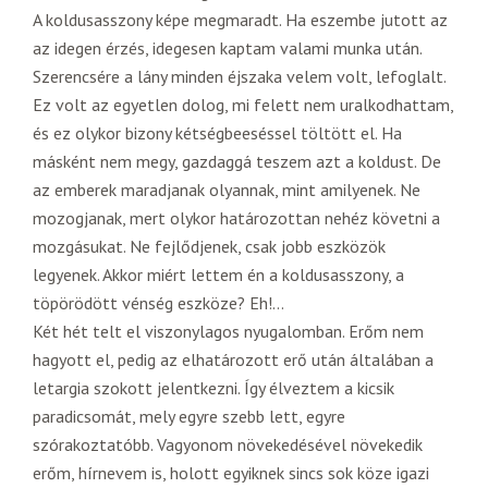
A koldusasszony képe megmaradt. Ha eszembe jutott az
az idegen érzés, idegesen kaptam valami munka után.
Szerencsére a lány minden éjszaka velem volt, lefoglalt.
Ez volt az egyetlen dolog, mi felett nem uralkodhattam,
és ez olykor bizony kétségbeeséssel töltött el. Ha
másként nem megy, gazdaggá teszem azt a koldust. De
az emberek maradjanak olyannak, mint amilyenek. Ne
mozogjanak, mert olykor határozottan nehéz követni a
mozgásukat. Ne fejlődjenek, csak jobb eszközök
legyenek. Akkor miért lettem én a koldusasszony, a
töpörödött vénség eszköze? Eh!…
Két hét telt el viszonylagos nyugalomban. Erőm nem
hagyott el, pedig az elhatározott erő után általában a
letargia szokott jelentkezni. Így élveztem a kicsik
paradicsomát, mely egyre szebb lett, egyre
szórakoztatóbb. Vagyonom növekedésével növekedik
erőm, hírnevem is, holott egyiknek sincs sok köze igazi