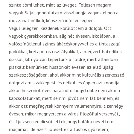
szinte törni lehet, mint az üveget. Teljesen magam
vagyok. Saját gondolataim visszhangja vagyok ebben a
mozzanat nélküli, képszerű időtlenségben.
Végül lélegzeni kezdenek körülöttem a dolgok. Ott
vagyok gyerekkoromban, alig hét évesen, iskolában, a
valószínűtlenül színes ábécéskönyvvel és a tintaszagú
padokkal, krétaporos osztályokkal, a megvert hatodikos
diákkal, kit nyolcan tepertünk a földre, mert állandóan
piszkált bennünket; huszonkét évesen az első újság
szerkesztőségében, ahol akkor mint kulturális szerkesztő
dolgoztam, szakképesítés nélkül, és éppen azt mondja
akkori huszonöt éves barátnőm, hogy többé nem akarja
kapcsolatunkat, mert semmi jövőt nem lát bennem, és
akkor ott megfagytak könnyeim valamennyire; tizennégy
évesen, mikor megnyertem a város filozófiai versenyét,
és ifjú zsenikén dicsőítettek, hogy halálra nevettem
magamat, de azért jóleset ez a füstös győzelem;