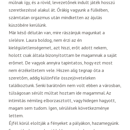
múlnak így, és a rövid, levezetőnek indult játék hosszú
szeretkezéssé alakul át. Órákig vagyunk a fülkében,
számtalan orgazmus után mindketten az ájulás
küszöbére kerülünk.
Már késő délután van, mire rászánjuk magunkat a
síelésre. Laura boldog, nem érzi az én
kielégületlenségemet, azt hiszi, erőt adott nekem,
holott csak általa bizonyítottam be magamnak a saját
erőmet. De vagyok annyira tapintatos, hogy ezt most
nem érzékeltetem vele. Hiszen alig tegnap óta a
szeretőm, addig különféle összejöveteleken
találkoztunk. Senki barátnőm nem volt ebben a városban,
túlságosan sérült múltat hoztam ide magammal. Az
intimitás némileg elborzasztott, vagy hidegen hagyott,
magam sem tudom. Igen, sérülések következménye
lettem.
Éjfél körül eloltják a fényeket a pályákon, hazamegyünk.