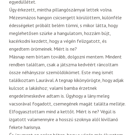
egyedüllétet.
Úgy érkezett, mintha pillangószárnyai lettek volna.
Mézesmázos hangon csicsergett körülöttem, különféle
édességeket próbált belém tömni, s mikor látta, hogy
meglehetősen szürke a hangulatom, hozzám bújt,
kacérkodni kezdett, hogy a végén felizgatott, és
engedtem örömeinek. Miért is ne?
Másnap nem bírtam tovább, dolgozni mentem. Mindent
rendben találtam, csak a játszma kedvéért ráncoltam
össze néhányszor szemöldökömet. Este meg ismét
találkoztam Laurával. A tegnap kikönyörögte, hogy adjak
kulcsot a lakáshoz; valami bamba érzetnek
engedelmeskedve adtam is. Úgyhogy a lány meleg
vacsorával fogadott, csemegének magát találta melléje.
Elfogyasztottam mind a kettőt. Miért is ne? Végül is
izgatott valamennyire a hosszú szoknya alól kivillanó
fekete harisnya.