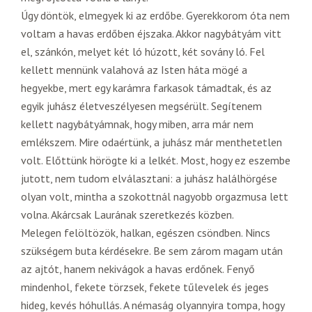
Úgy döntök, elmegyek ki az erdőbe. Gyerekkorom óta nem
voltam a havas erdőben éjszaka. Akkor nagybátyám vitt
el, szánkón, melyet két ló húzott, két sovány ló. Fel
kellett mennünk valahová az Isten háta mögé a
hegyekbe, mert egy karámra farkasok támadtak, és az
egyik juhász életveszélyesen megsérült. Segítenem
kellett nagybátyámnak, hogy miben, arra már nem
emlékszem. Mire odaértünk, a juhász már menthetetlen
volt. Előttünk hörögte ki a lelkét. Most, hogy ez eszembe
jutott, nem tudom elválasztani: a juhász halálhörgése
olyan volt, mintha a szokottnál nagyobb orgazmusa lett
volna. Akárcsak Laurának szeretkezés közben.
Melegen felöltözök, halkan, egészen csöndben. Nincs
szükségem buta kérdésekre. Be sem zárom magam után
az ajtót, hanem nekivágok a havas erdőnek. Fenyő
mindenhol, fekete törzsek, fekete tűlevelek és jeges
hideg, kevés hóhullás. A némaság olyannyira tompa, hogy