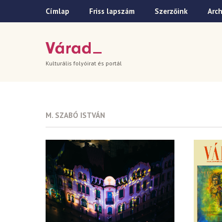
Címlap
Friss lapszám
Szerzőink
Arc
Kulturális folyóirat és portál
M. SZABÓ ISTVÁN