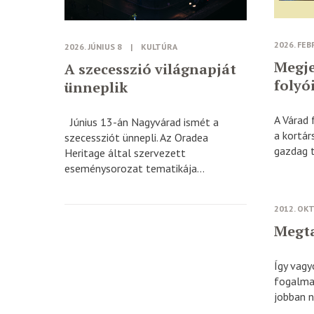
2026. FEB
2026. JÚNIUS 8
|
KULTÚRA
Megje
A szecesszió világnapját
folyó
ünneplik
A Várad 
Június 13-án Nagyvárad ismét a
a kortár
szecessziót ünnepli. Az Oradea
gazdag t
Heritage által szervezett
eseménysorozat tematikája...
2012. OK
Megta
Így vagy
fogalmam
jobban n