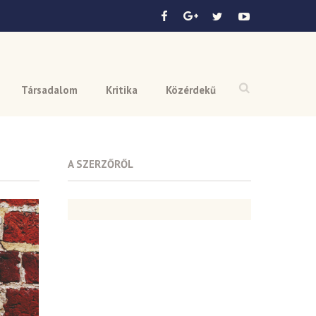
Társadalom
Kritika
Közérdekű
A SZERZŐRŐL