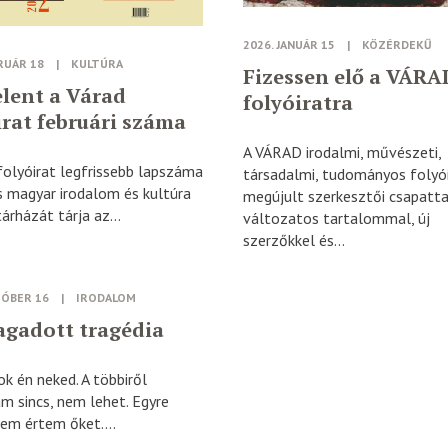
2026. JANUÁR 15
|
KÖZÉRDEKŰ
RUÁR 18
|
KULTÚRA
Fizessen elő a VÁRA
lent a Várad
folyóiratra
irat februári száma
A VÁRAD irodalmi, művészeti,
folyóirat legfrissebb lapszáma
társadalmi, tudományos folyó
s magyar irodalom és kultúra
megújult szerkesztői csapatta
árházát tárja az...
változatos tartalommal, új
szerzőkkel és...
TÓBER 16
|
IRODALOM
gadott tragédia
ok én neked. A többiről
 sincs, nem lehet. Egyre
em értem őket....