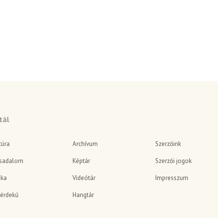
tál
túra
Archívum
Szerzőink
sadalom
Képtár
Szerzői jogok
ika
Videótár
Impresszum
érdekű
Hangtár