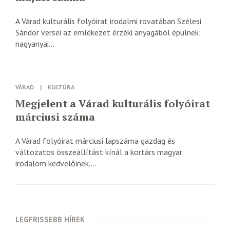
A Várad kulturális folyóirat irodalmi rovatában Szélesi
Sándor versei az emlékezet érzéki anyagából épülnek:
nagyanyai...
VÁRAD
|
KULTÚRA
Megjelent a Várad kulturális folyóirat
márciusi száma
A Várad folyóirat márciusi lapszáma gazdag és
változatos összeállítást kínál a kortárs magyar
irodalom kedvelőinek....
LEGFRISSEBB HÍREK