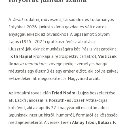
A
Várad
irodalmi, művészeti, társadalmi és tudományos
folyóirat 2026. júniusi száma gazdag és változatos
anyaggal érkezik az olvasókhoz. A lapszámot Sólyom
Lajos (1935–2024) grafikusművész alkotásai
illusztrálják, akinek munkásságára két írás is visszatekint:
Tóth Hajnal
krónikája a retrospektív tárlatról,
Voiticsek
Ilona
in memoriam
szövege pedig személyes hangú
méltatás egy életmű és egy ember előtt, aki tollrajzaival
évtizedeken át megörökítette Nagyvárad arcát.
Az irodalmi rovat élén
Fried Noémi Lujza
beszélgetése
áll Lackfi Jánossal, a Kossuth- és József Attila-díjas
költővel, aki az április 22-i nagyváradi est után adott
lapunknak interjút hitről, humorról, formáról és közösségi
médiajelenlétéről. A versek terén
Aknay Tibor, Balázs F.