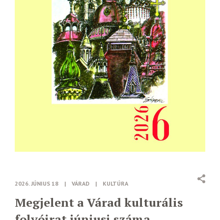
2026. JÚNIUS 18
|
VÁRAD
|
KULTÚRA
Megjelent a Várad kulturális
folyóirat júniusi száma