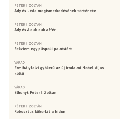
PÉTER I. ZOLTÁN
Ady és Léda megismerkedésének története
PÉTER I. ZOLTÁN
Ady és A duk-duk affér
PÉTER I. ZOLTÁN
Rekviem egy püspöki palotáért
VÁRAD
Érmihályfalvi gyökerű az új irodalmi Nobel-díjas
költő
VÁRAD
Elhunyt Péter I. Zoltán
PÉTER I. ZOLTÁN
Robosztus kőkorlát a hídon