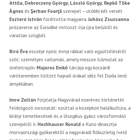
Attila, Debreczeny György, László György, Repkő Tőke
Ágnes
és
Şerban Foarţă
szerepel – utóbbi két versét
Eszteró István
fordította magyarra.
Juhász Zsuzsanna
prózaverse az Eurüdiké-mítoszt írja újra belülről és
váratlan szögből.
Bíró Éva
esszéje nyolc évnyi rákkal való együttéléséről
szól: személyes vallomás, amely messze túlmutat az
önéletrajzin.
Majoros Enikő
tárcája egy kocsárdi
váróteremben töltött hajnali órákat idéz fel Dsida Jenő
árnyékában.
Imre Zoltán
folytatja Nagyvárad ezeréves történetét
feldolgozó sorozatát: ezúttal a középkori halálkultúra, a
királyi temetkezések és a liturgikus gyász városformáló
szerepéről ír.
Hochhauser Ronald
a Kunz-dinasztia
morvaországi gyökerektől a nagyváradi fióküzletig ívelő