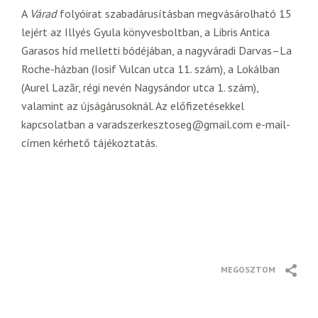
A
Várad
folyóirat szabadárusításban megvásárolható 15
lejért az Illyés Gyula könyvesboltban, a Libris Antica
Garasos híd melletti bódéjában, a nagyváradi Darvas–La
Roche-házban (Iosif Vulcan utca 11. szám), a Lokálban
(Aurel Lazăr, régi nevén Nagysándor utca 1. szám),
valamint az újságárusoknál. Az előfizetésekkel
kapcsolatban a varadszerkesztoseg@gmail.com e-mail-
címen kérhető tájékoztatás.
MEGOSZTOM