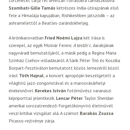
történetét tárja fel levéltári forrásokra támaszkodva.
Szombati-Gille Tamás
kétrészes India-útirajzának első
fele a Himalája kapujában, Rishikeshben játszódik – az
ashramélettől a Beatles-zarándokhelyig.
A krónikarovatban
Fried Noémi Lujza
két írása is
szerepel, az egyik Molnár Ferenc
A testőr
c. darabjának
nagyváradi bemutatójáról, a másik pedig a Regina Maria
Színház Csehov-előadásáról. A Sárik Péter Trió és Koszika
Borpart-fesztiválon bemutatott közös lemezéről közöl
írást
Tóth Hajnal
, a koncert apropóján beszélgetett a
világhírű jazz-zongoristával és a marosvásárhelyi
énekesnővel.
Kerekes István
fotóművész varanaszi
képriporttal jelentkezik.
Lencar Péter
Taylor Sheridan
amerikai sorozatrendező-forgatókönyvíró életművét
veszi kritikai vizsgálat alá. A számot
Barabás Zsuzsa
Picasso-rejtvénye zárja.