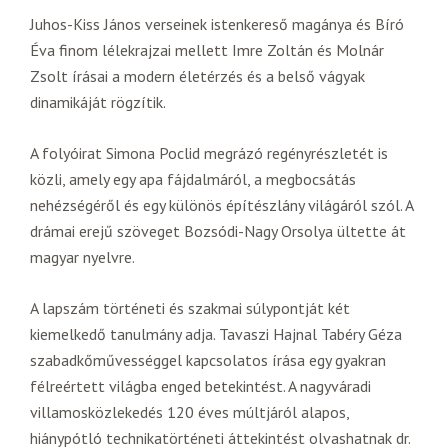
Juhos-Kiss János verseinek istenkereső magánya és Bíró
Éva finom lélekrajzai mellett Imre Zoltán és Molnár
Zsolt írásai a modern életérzés és a belső vágyak
dinamikáját rögzítik.
A folyóirat Simona Poclid megrázó regényrészletét is
közli, amely egy apa fájdalmáról, a megbocsátás
nehézségéről és egy különös építészlány világáról szól. A
drámai erejű szöveget Bozsódi-Nagy Orsolya ültette át
magyar nyelvre.
A lapszám történeti és szakmai súlypontját két
kiemelkedő tanulmány adja. Tavaszi Hajnal Tabéry Géza
szabadkőművességgel kapcsolatos írása egy gyakran
félreértett világba enged betekintést. A nagyváradi
villamosközlekedés 120 éves múltjáról alapos,
hiánypótló technikatörténeti áttekintést olvashatnak dr.