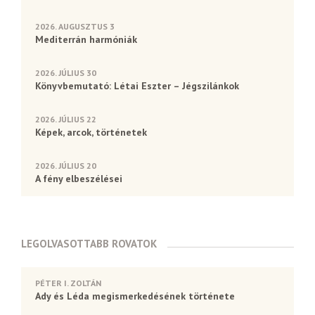
2026. AUGUSZTUS 3
Mediterrán harmóniák
2026. JÚLIUS 30
Könyvbemutató: Létai Eszter – Jégszilánkok
2026. JÚLIUS 22
Képek, arcok, történetek
2026. JÚLIUS 20
A fény elbeszélései
LEGOLVASOTTABB ROVATOK
PÉTER I. ZOLTÁN
Ady és Léda megismerkedésének története