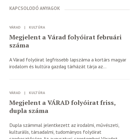
KAPCSOLODÓ ANYAGOK
VÁRAD
|
KULTÚRA
Megjelent a Várad folyóirat februári
száma
A Várad folyóirat legfrissebb lapszáma a kortárs magyar
irodalom és kultúra gazdag tárházát tárja az...
VÁRAD
|
KULTÚRA
Megjelent a VÁRAD folyóirat friss,
dupla száma
Dupla számmal jelentkezett az irodalmi, művészeti,
kulturális, társadalmi, tudományos folyóirat
szerkesztősége. Az augusztusi-szeptemberi Váradot