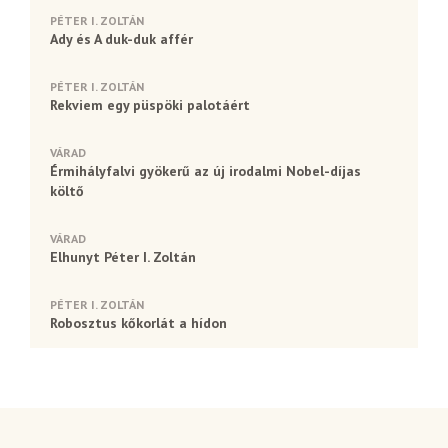
PÉTER I. ZOLTÁN
Ady és A duk-duk affér
PÉTER I. ZOLTÁN
Rekviem egy püspöki palotáért
VÁRAD
Érmihályfalvi gyökerű az új irodalmi Nobel-díjas
költő
VÁRAD
Elhunyt Péter I. Zoltán
PÉTER I. ZOLTÁN
Robosztus kőkorlát a hídon