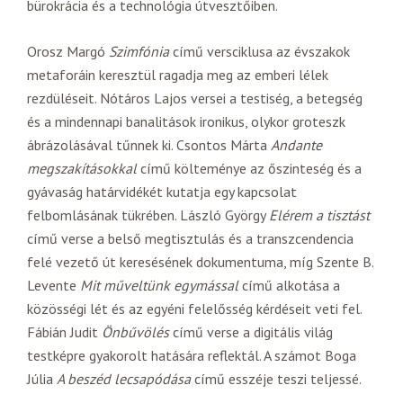
bürokrácia és a technológia útvesztőiben.
Orosz Margó
Szimfónia
című versciklusa az évszakok
metaforáin keresztül ragadja meg az emberi lélek
rezdüléseit. Nótáros Lajos versei a testiség, a betegség
és a mindennapi banalitások ironikus, olykor groteszk
ábrázolásával tűnnek ki. Csontos Márta
Andante
megszakításokkal
című költeménye az őszinteség és a
gyávaság határvidékét kutatja egy kapcsolat
felbomlásának tükrében. László György
Elérem a tisztást
című verse a belső megtisztulás és a transzcendencia
felé vezető út keresésének dokumentuma, míg Szente B.
Levente
Mit műveltünk egymással
című alkotása a
közösségi lét és az egyéni felelősség kérdéseit veti fel.
Fábián Judit
Önbűvölés
című verse a digitális világ
testképre gyakorolt hatására reflektál. A számot Boga
Júlia
A beszéd lecsapódása
című esszéje teszi teljessé.