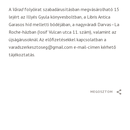
A
Várad
folyóirat szabadárusításban megvásárolható 15
lejért az Illyés Gyula könyvesboltban, a Libris Antica
Garasos híd melletti bódéjában, a nagyváradi Darvas–La
Roche-házban (Iosif Vulcan utca 11. szám), valamint az
újságárusoknál. Az előfizetésekkel kapcsolatban a
varadszerkesztoseg@gmail.com e-mail-címen kérhető
tájékoztatás.
MEGOSZTOM