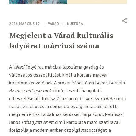
2026. MÁRCIUS 17
|
VÁRAD
|
KULTÚRA
Megjelent a Várad kulturális
folyóirat márciusi száma
A
Várad
folyóirat márciusi lapszáma gazdag és
változatos összeállítást kínál a kortárs magyar
irodalom kedvelőinek. A prózai írások élén Bökös Borbála
Az elcserélt gyermek
című, feszült hangulatú
elbeszélése áll. Juhász Zsuzsanna
Csak nézni kifelé
című
írása az idősödés, a demencia és a generációk közötti
meg nem értés fájdalmas kérdéseit járja körül. Petrusák
János
Itthagyott Anett
című karcolata maró szatírával
ábrázolja a modern ember kiszolgáltatottságát a