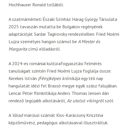
Hochhauser Ronald tollából.
A szatmárnémeti Északi Színház Harag György Társulata
2025 tavaszán mutatta be Bulgakov regényének
adaptációját Sardar Tagirovsky rendezésében. Fried Noémi
Lujza személyes hangon számol be
A Mester és
Margarita
című előadásról.
A 2024-es romániai kultúrafogyasztási felmérés
tanulságait szintén Fried Noémi Lujza foglalja össze.
Kerekes István
(Fény)képes krónikája
egy téli nap
hangulatát idézi fel Brassó megye egyik szász falujában.
Lencar Péter filmkritikája Anders Thomas Jensen dán
rendező legújabb alkotásáról,
Az utolsó vikingről
szól.
A
Várad
márciusi számát Kiss-Karácsony Krisztina
képzőművész, pedagógus alkotásaival illusztráltuk.