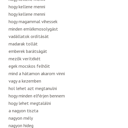
hogy kellene menni
hogy kellene menni
hogy magammal vihessek
minden emlékmosolygást
vadállatok ordítását
madarak tollát
emberek barátságát
mezők verítékét
egek mocskos felhőit
mind a hátamon akarom vinni
vagy a kezemben
hol lehet azt megtanulni
hogy minden elférjen bennem
hogy lehet megtalálni
a nagyon tiszta
nagyon mély
nagyon hideg