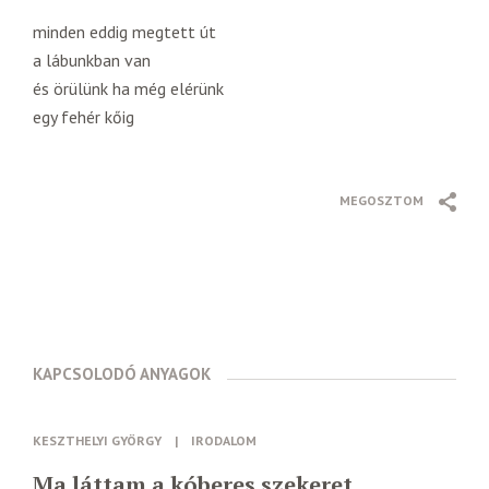
minden eddig megtett út
a lábunkban van
és örülünk ha még elérünk
egy fehér kőig
MEGOSZTOM
KAPCSOLODÓ ANYAGOK
KESZTHELYI GYÖRGY
|
IRODALOM
Ma láttam a kóberes szekeret