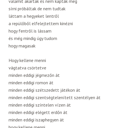
valamit akartak és nem kapták meg
sírni próbáltak de nem tudtak
láttam a hegyeket lentről
a repülőből elfelejtettem kinézni
hogy fentről is lássam
és még mindig úgy tudom
hogy magasak
Hogy kellene menni
vágtatva csörtetve
minden eddigi jégmezőn át
minden eddigi romon át
minden eddigi szétszedett játékon át
minden eddigi szentségtelenített szentélyen át
minden eddigi színtelen vízen át
minden eddigi elégett erdőn át
minden eddigi iszaphegyen át
hogy kellene menni