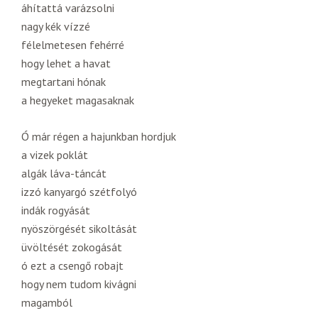
áhítattá varázsolni
nagy kék vízzé
félelmetesen fehérré
hogy lehet a havat
megtartani hónak
a hegyeket magasaknak
Ó már régen a hajunkban hordjuk
a vizek poklát
algák láva-táncát
izzó kanyargó szétfolyó
indák rogyását
nyöszörgését sikoltását
üvöltését zokogását
ó ezt a csengő robajt
hogy nem tudom kivágni
magamból