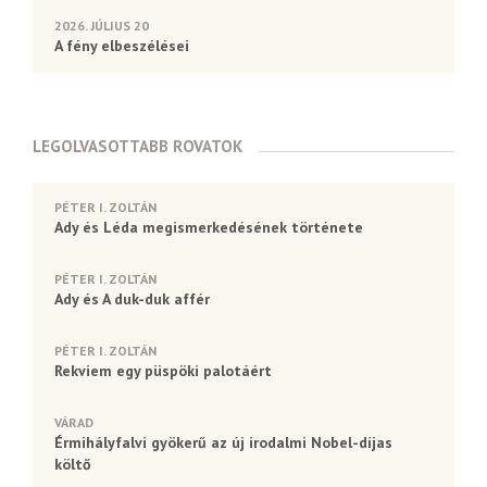
2026. JÚLIUS 20
A fény elbeszélései
LEGOLVASOTTABB ROVATOK
PÉTER I. ZOLTÁN
Ady és Léda megismerkedésének története
PÉTER I. ZOLTÁN
Ady és A duk-duk affér
PÉTER I. ZOLTÁN
Rekviem egy püspöki palotáért
VÁRAD
Érmihályfalvi gyökerű az új irodalmi Nobel-díjas
költő