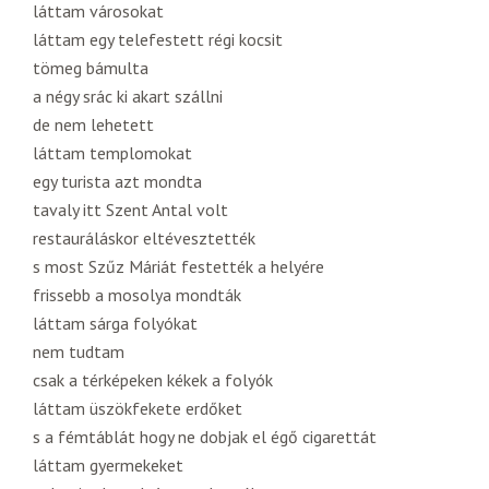
láttam városokat
láttam egy telefestett régi kocsit
tömeg bámulta
a négy srác ki akart szállni
de nem lehetett
láttam templomokat
egy turista azt mondta
tavaly itt Szent Antal volt
restauráláskor eltévesztették
s most Szűz Máriát festették a helyére
frissebb a mosolya mondták
láttam sárga folyókat
nem tudtam
csak a térképeken kékek a folyók
láttam üszökfekete erdőket
s a fémtáblát hogy ne dobjak el égő cigarettát
láttam gyermekeket