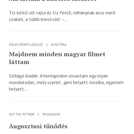
Tíz költő ült rajta és tíz festő, néhánynak arca merő
szakáll, a többi borotvált –...
KELECSÉNYI LÁSZLÓ
|
KULTÚRA
Majdnem minden magyar filmet
láttam
Szilágyi Aladár: A honlapodon olvastam egy olyan
mondatodat, mely szerint „gimi helyett moziba, egyetem
helyett...
GITTAI ISTVÁN
|
IRODALOM
Augusztusi tűnődés