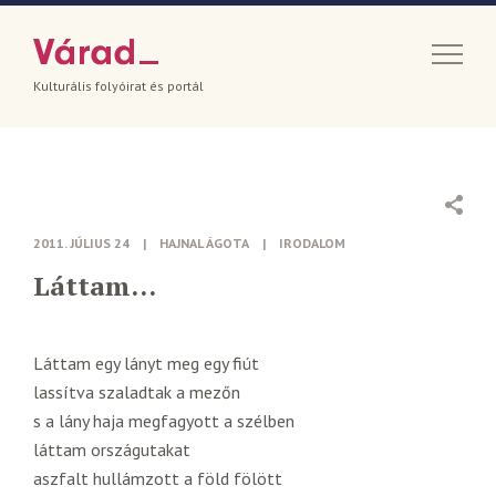
Kulturális folyóirat és portál
2011. JÚLIUS 24
|
HAJNAL ÁGOTA
|
IRODALOM
Láttam…
Láttam egy lányt meg egy fiút
lassítva szaladtak a mezőn
s a lány haja megfagyott a szélben
láttam országutakat
aszfalt hullámzott a föld fölött