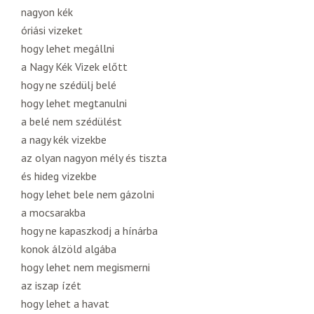
nagyon kék
óriási vizeket
hogy lehet megállni
a Nagy Kék Vizek előtt
hogy ne szédülj belé
hogy lehet megtanulni
a belé nem szédülést
a nagy kék vizekbe
az olyan nagyon mély és tiszta
és hideg vizekbe
hogy lehet bele nem gázolni
a mocsarakba
hogy ne kapaszkodj a hínárba
konok álzöld algába
hogy lehet nem megismerni
az iszap ízét
hogy lehet a havat