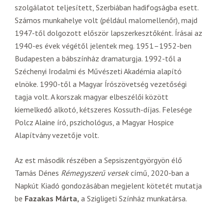
szolgálatot teljesített, Szerbiában hadifogságba esett.
Számos munkahelye volt (például malomellenőr), majd
1947-től dolgozott először lapszerkesztőként. Írásai az
1940-es évek végétől jelentek meg. 1951–1952-ben
Budapesten a bábszínház dramaturgja. 1992-től a
Széchenyi Irodalmi és Művészeti Akadémia alapító
elnöke. 1990-től a Magyar Írószövetség vezetőségi
tagja volt. A korszak magyar elbeszélői között
kiemelkedő alkotó, kétszeres Kossuth-díjas. Felesége
Polcz Alaine író, pszichológus, a Magyar Hospice
Alapítvány vezetője volt.
Az est második részében a Sepsiszentgyörgyön élő
Tamás Dénes
Rémegyszerű versek
című, 2020-ban a
Napkút Kiadó gondozásában megjelent kötetét mutatja
be
Fazakas Márta,
a Szigligeti Színház munkatársa.