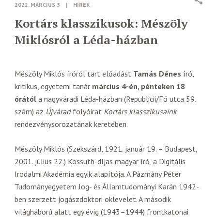
2022. MÁRCIUS 3
|
HÍREK
Kortárs klasszikusok: Mészöly
Miklósról a Léda-házban
Mészöly Miklós íróról tart előadást
Tamás Dénes
író,
kritikus, egyetemi tanár
március 4-én, pénteken 18
órától
a nagyváradi Léda-házban (Republicii/Fő utca 59.
szám) az
Újvárad
folyóirat
Kortárs klasszikusaink
rendezvénysorozatának keretében.
Mészöly Miklós (Szekszárd, 1921. január 19. – Budapest,
2001. július 22.) Kossuth-díjas magyar író, a Digitális
Irodalmi Akadémia egyik alapítója. A Pázmány Péter
Tudományegyetem Jog- és Államtudományi Karán 1942-
ben szerzett jogászdoktori oklevelet. A második
világháború alatt egy évig (1943–1944) frontkatonai