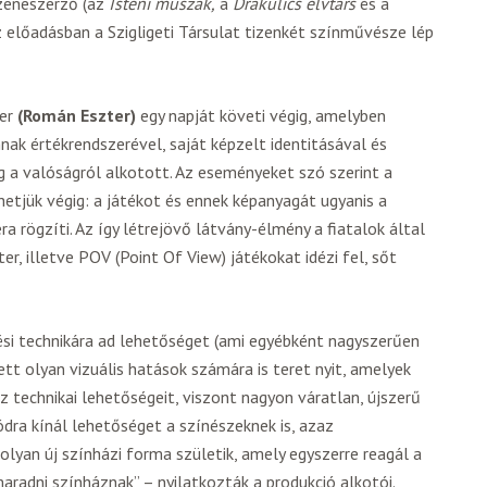
eneszerző (az
Isteni műszak,
a
Drakulics elvtárs
és a
z előadásban a Szigligeti Társulat tizenkét színművésze lép
er
(Román Eszter)
egy napját követi végig, amelyben
nak értékrendszerével, saját képzelt identitásával és
ig a valóságról alkotott. Az eseményeket szó szerint a
etjük végig: a játékot és ennek képanyagát ugyanis a
a rögzíti. Az így létrejövő látvány-élmény a fiatalok által
er, illetve POV (Point Of View) játékokat idézi fel, sőt
si technikára ad lehetőséget (ami egyébként nagyszerűen
tt olyan vizuális hatások számára is teret nyit, amelyek
z technikai lehetőségeit, viszont nagyon váratlan, újszerű
ra kínál lehetőséget a színészeknek is, azaz
lyan új színházi forma születik, amely egyszerre reagál a
radni színháznak” – nyilatkozták a produkció alkotói.