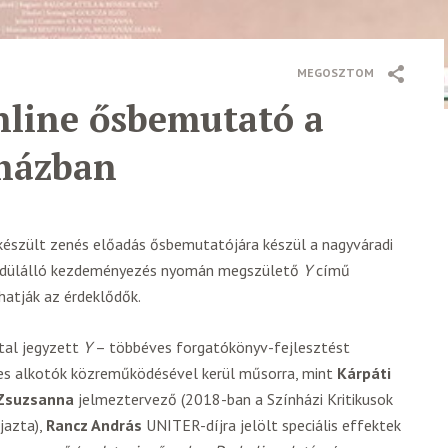
MEGOSZTOM
online ősbemutató a
nházban
 készült zenés előadás ősbemutatójára készül a nagyváradi
gyedülálló kezdeményezés nyomán megszülető
Y
című
hatják az érdeklődők.
tal jegyzett
Y
– többéves forgatókönyv-fejlesztést
es alkotók közreműködésével kerül műsorra, mint
Kárpáti
s Zsuzsanna
jelmeztervező (2018-ban a Színházi Kritikusok
jazta),
Rancz András
UNITER-díjra jelölt speciális effektek