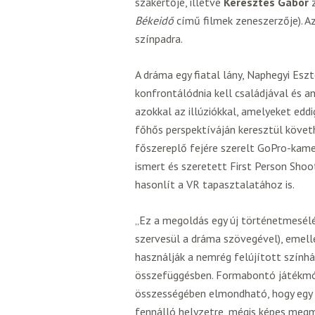
szakértője, illetve
Keresztes Gábor
z
Békeidő
című filmek zeneszerzője). A
színpadra.
A dráma egy fiatal lány, Naphegyi Eszt
konfrontálódnia kell családjával és an
azokkal az illúziókkal, amelyeket edd
főhős perspektíváján keresztül követh
főszereplő fejére szerelt GoPro-kamer
ismert és szeretett First Person Shoot
hasonlít a VR tapasztalatához is.
„Ez a megoldás egy új történetmesélé
szervesül a dráma szövegével), emelle
használják a nemrég felújított színhá
összefüggésben. Formabontó játékmód
összességében elmondható, hogy egy o
fennálló helyzetre, mégis képes megma