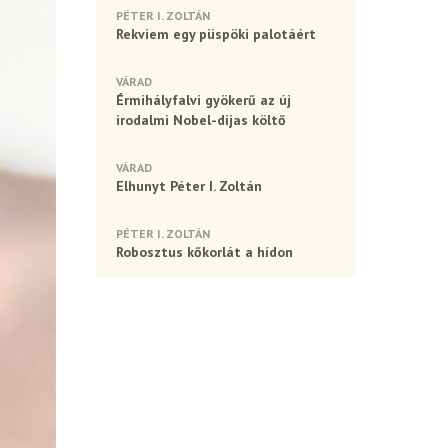
PÉTER I. ZOLTÁN
Rekviem egy püspöki palotáért
VÁRAD
Érmihályfalvi gyökerű az új
irodalmi Nobel-díjas költő
VÁRAD
Elhunyt Péter I. Zoltán
PÉTER I. ZOLTÁN
Robosztus kőkorlát a hídon