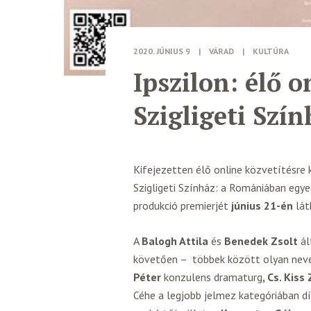
2020. JÚNIUS 9
|
VÁRAD
|
KULTÚRA
Ipszilon: élő 
Szigligeti Szí
Kifejezetten élő online közvetítésre
Szigligeti Színház: a Romániában e
produkció premierjét
június 21-én
lát
A
Balogh Attila
és
Benedek Zsolt
ál
követően – többek között olyan nev
Péter
konzulens dramaturg
, Cs. Kis
Céhe a legjobb jelmez kategóriában dí