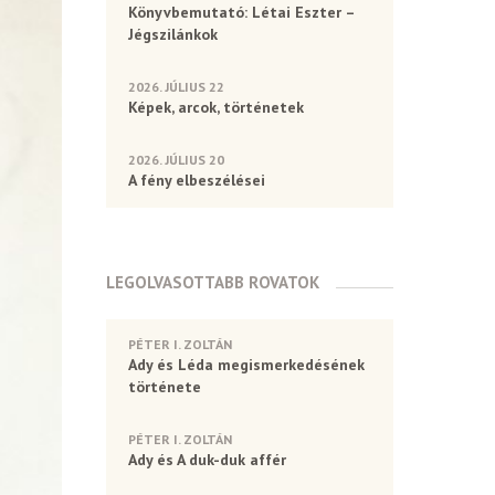
Könyvbemutató: Létai Eszter –
Jégszilánkok
2026. JÚLIUS 22
Képek, arcok, történetek
2026. JÚLIUS 20
A fény elbeszélései
LEGOLVASOTTABB ROVATOK
PÉTER I. ZOLTÁN
Ady és Léda megismerkedésének
története
PÉTER I. ZOLTÁN
Ady és A duk-duk affér