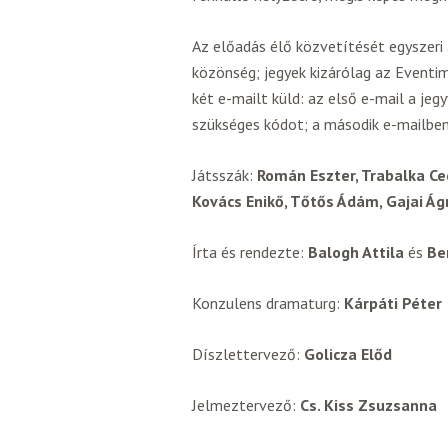
Az előadás élő közvetítését egyszer
közönség; jegyek kizárólag az Eventi
két e-mailt küld: az első e-mail a je
szükséges kódot; a második e-mailben 
Játsszák:
Román Eszter, Trabalka Cecí
Kovács Enikő, Tőtős Ádám, Gajai Ág
Írta és rendezte:
Balogh Attila
és
Be
Konzulens dramaturg:
Kárpáti Péter
Díszlettervező:
Golicza Előd
Jelmeztervező:
Cs. Kiss Zsuzsanna