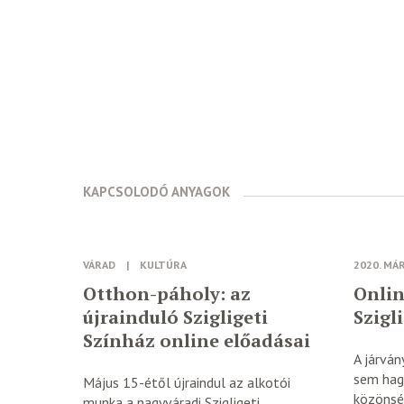
KAPCSOLODÓ ANYAGOK
VÁRAD
|
KULTÚRA
2020. MÁ
Otthon-páholy: az
Onlin
újrainduló Szigligeti
Szigl
Színház online előadásai
A járván
sem hag
Május 15-étől újraindul az alkotói
közönség
munka a nagyváradi Szigligeti