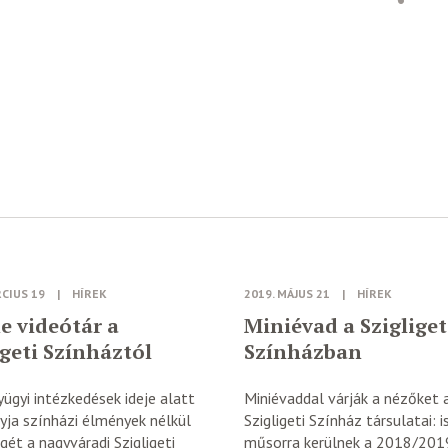
RCIUS 19
|
HÍREK
2019. MÁJUS 21
|
HÍREK
e videótár a
Miniévad a Szigliget
igeti Színháztól
Színházban
yügyi intézkedések ideje alatt
Miniévaddal várják a nézőket 
yja színházi élmények nélkül
Szigligeti Színház társulatai: 
ét a nagyváradi Szigligeti
műsorra kerülnek a 2018/201