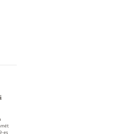
i
a
ismét
9-es