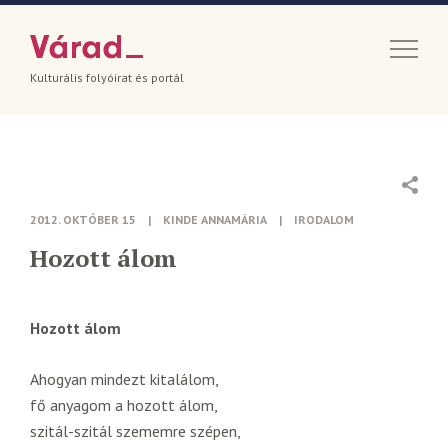
Kulturális folyóirat és portál
2012. OKTÓBER 15
|
KINDE ANNAMÁRIA
|
IRODALOM
Hozott álom
Hozott álom
Ahogyan mindezt kitalálom,
fő anyagom a hozott álom,
szitál-szitál szememre szépen,