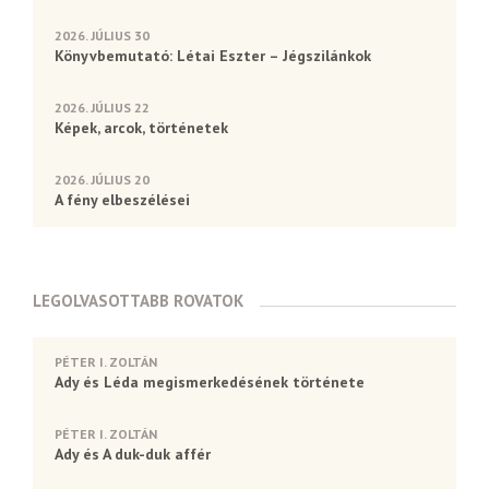
2026. JÚLIUS 30
Könyvbemutató: Létai Eszter – Jégszilánkok
2026. JÚLIUS 22
Képek, arcok, történetek
2026. JÚLIUS 20
A fény elbeszélései
LEGOLVASOTTABB ROVATOK
PÉTER I. ZOLTÁN
Ady és Léda megismerkedésének története
PÉTER I. ZOLTÁN
Ady és A duk-duk affér