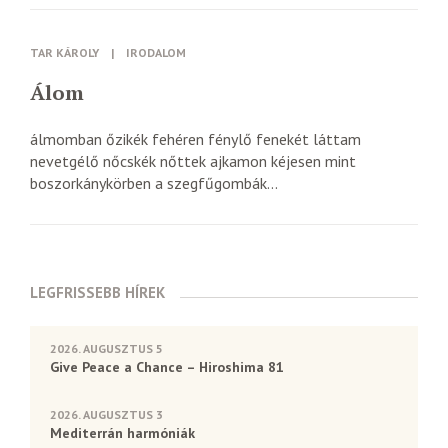
TAR KÁROLY
|
IRODALOM
Álom
álmomban őzikék fehéren fénylő fenekét láttam
nevetgélő nőcskék nőttek ajkamon kéjesen mint
boszorkánykörben a szegfűgombák...
LEGFRISSEBB HÍREK
2026. AUGUSZTUS 5
Give Peace a Chance – Hiroshima 81
2026. AUGUSZTUS 3
Mediterrán harmóniák