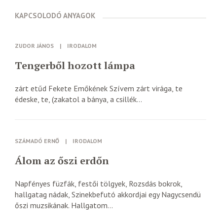
KAPCSOLODÓ ANYAGOK
ZUDOR JÁNOS
|
IRODALOM
Tengerből hozott lámpa
zárt etűd Fekete Emőkének Szívem zárt virága, te
édeske, te, (zakatol a bánya, a csillék...
SZÁMADÓ ERNŐ
|
IRODALOM
Álom az őszi erdőn
Napfényes füzfák, festői tölgyek, Rozsdás bokrok,
hallgatag nádak, Szinekbefutó akkordjai egy Nagycsendü
őszi muzsikának. Hallgatom...