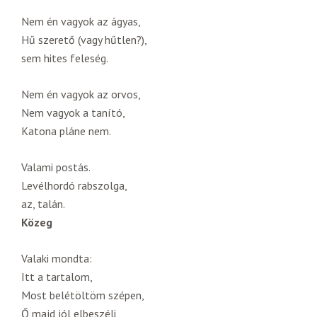
Nem én vagyok az ágyas,
Hű szerető (vagy hűtlen?),
sem hites feleség.
Nem én vagyok az orvos,
Nem vagyok a tanító,
Katona pláne nem.
Valami postás.
Levélhordó rabszolga,
az, talán.
Közeg
Valaki mondta:
Itt a tartalom,
Most belétöltöm szépen,
Ő majd jól elbeszéli,