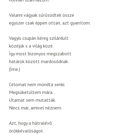
Valami vágyak sűrűsödtek össze
egyszer csak éppen ottan, azt gyanítom.
Vagyis csupán kéreg szilárdult
közéjük s a világ közé.
Így most bizonyos megszabott
határok között mardosódnak.
(Íme.)
Célomat nem mondta senki.
Megsüketültem mára.
Utamat sem mutatták.
Nincs már, amivel néznem.
Azt, hogy a hátralévő
örökkévalóságot