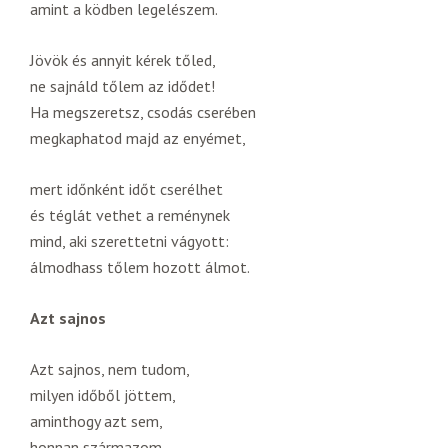
amint a ködben legelészem.
Jövök és annyit kérek tőled,
ne sajnáld tőlem az idődet!
Ha megszeretsz, csodás cserében
megkaphatod majd az enyémet,
mert időnként időt cserélhet
és téglát vethet a reménynek
mind, aki szerettetni vágyott:
álmodhass tőlem hozott álmot.
Azt sajnos
Azt sajnos, nem tudom,
milyen időből jöttem,
aminthogy azt sem,
honnan származom.