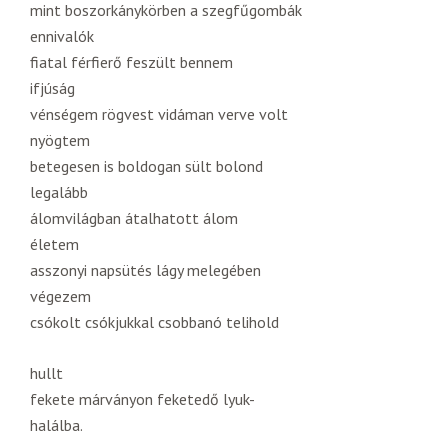
mint boszorkánykörben a szegfűgombák
ennivalók
fiatal férfierő feszült bennem
ifjúság
vénségem rögvest vidáman verve volt
nyögtem
betegesen is boldogan sült bolond
legalább
álomvilágban átalhatott álom
életem
asszonyi napsütés lágy melegében
végezem
csókolt csókjukkal csobbanó telihold
hullt
fekete márványon feketedő lyuk-
halálba.