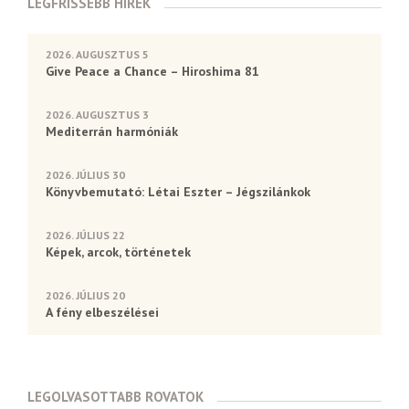
LEGFRISSEBB HÍREK
2026. AUGUSZTUS 5
Give Peace a Chance – Hiroshima 81
2026. AUGUSZTUS 3
Mediterrán harmóniák
2026. JÚLIUS 30
Könyvbemutató: Létai Eszter – Jégszilánkok
2026. JÚLIUS 22
Képek, arcok, történetek
2026. JÚLIUS 20
A fény elbeszélései
LEGOLVASOTTABB ROVATOK