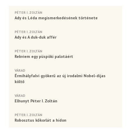
PÉTER I. ZOLTÁN
Ady és Léda megismerkedésének története
PÉTER I. ZOLTÁN
Ady és A duk-duk affér
PÉTER I. ZOLTÁN
Rekviem egy püspöki palotáért
VÁRAD
Érmihályfalvi gyökerű az új irodalmi Nobel-díjas
költő
VÁRAD
Elhunyt Péter I. Zoltán
PÉTER I. ZOLTÁN
Robosztus kőkorlát a hídon