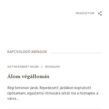
MEGOSZTOM
KAPCSOLODÓ ANYAGOK
GOTHA RÓBERT MILÁN
|
IRODALOM
Álom végállomás
Régi betonon járok. Repedezett járdákon koptatott
cipősarkam, együtemű ritmusára sétál ma a holnapba. a
város...