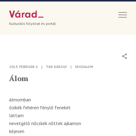
Kulturális folyóirat és portál
2013. FEBRUÁR 6
|
TAR KÁROLY
|
IRODALOM
Álom
álmomban
őzikék fehéren fénylő fenekét
láttam
nevetgélő nőcskék nőttek ajkamon
kéjesen