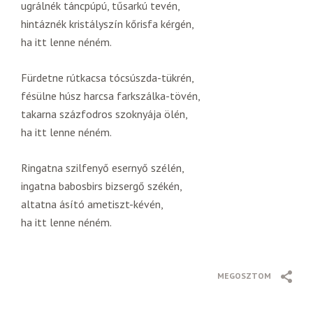
ugrálnék táncpúpú, tűsarkú tevén,
hintáznék kristályszín kőrisfa kérgén,
ha itt lenne néném.
Fürdetne rútkacsa tócsúszda-tükrén,
fésülne húsz harcsa farkszálka-tövén,
takarna százfodros szoknyája ölén,
ha itt lenne néném.
Ringatna szilfenyő esernyő szélén,
ingatna babosbirs bizsergő székén,
altatna ásító ametiszt-kévén,
ha itt lenne néném.
MEGOSZTOM