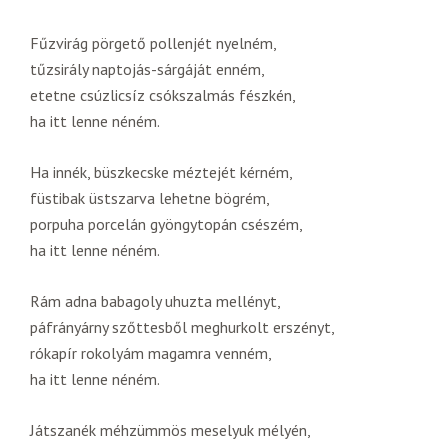
Fűzvirág pörgető pollenjét nyelném,
tűzsirály naptojás-sárgáját enném,
etetne csúzlicsíz csókszalmás fészkén,
ha itt lenne néném.
Ha innék, büszkecske méztejét kérném,
füstibak üstszarva lehetne bögrém,
porpuha porcelán gyöngytopán csészém,
ha itt lenne néném.
Rám adna babagoly uhuzta mellényt,
páfrányárny szőttesből meghurkolt erszényt,
rókapír rokolyám magamra venném,
ha itt lenne néném.
Játszanék méhzümmös meselyuk mélyén,