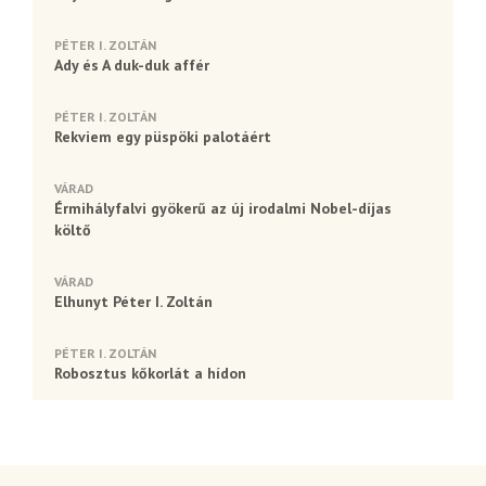
PÉTER I. ZOLTÁN
Ady és A duk-duk affér
PÉTER I. ZOLTÁN
Rekviem egy püspöki palotáért
VÁRAD
Érmihályfalvi gyökerű az új irodalmi Nobel-díjas
költő
VÁRAD
Elhunyt Péter I. Zoltán
PÉTER I. ZOLTÁN
Robosztus kőkorlát a hídon