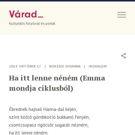
Kulturális folyóirat és portál
2013. OKTÓBER 17
|
BORZÁSI JOHANNA
|
IRODALOM
Ha itt lenne néném (Emma
mondja ciklusból)
Ébrednék hajnali Hanna-dal kéjén,
színt költő gömbkotló bukkanó fényén,
csontcsupasz rigócsőr sugarát nézném,
ha itt lenne néném.