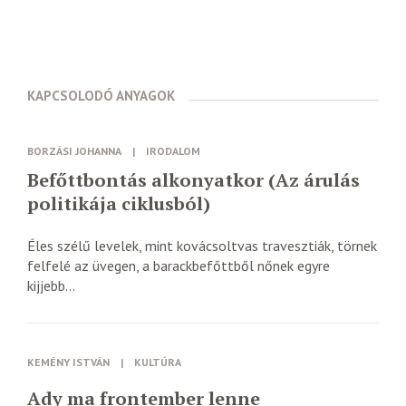
KAPCSOLODÓ ANYAGOK
BORZÁSI JOHANNA
|
IRODALOM
Befőttbontás alkonyatkor (Az árulás
politikája ciklusból)
Éles szélű levelek, mint kovácsoltvas travesztiák, törnek
felfelé az üvegen, a barackbefőttből nőnek egyre
kijjebb...
KEMÉNY ISTVÁN
|
KULTÚRA
Ady ma frontember lenne