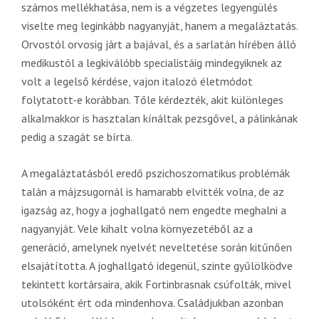
számos mellékhatása, nem is a végzetes legyengülés
viselte meg leginkább nagyanyját, hanem a megaláztatás.
Orvostól orvosig járt a bajával, és a sarlatán hírében álló
medikustól a legkiválóbb specialistáig mindegyiknek az
volt a legelső kérdése, vajon italozó életmódot
folytatott-e korábban. Tőle kérdezték, akit különleges
alkalmakkor is hasztalan kínáltak pezsgővel, a pálinkának
pedig a szagát se bírta.
A megaláztatásból eredő pszichoszomatikus problémák
talán a májzsugornál is hamarabb elvitték volna, de az
igazság az, hogy a joghallgató nem engedte meghalni a
nagyanyját. Vele kihalt volna környezetéből az a
generáció, amelynek nyelvét neveltetése során kitűnően
elsajátította. A joghallgató idegenül, szinte gyűlölködve
tekintett kortársaira, akik Fortinbrasnak csúfolták, mivel
utolsóként ért oda mindenhova. Családjukban azonban