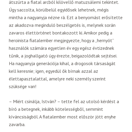
átszúrta a fiatal arcból kilövellő matuzsálemi tekintet.
Úgy saccolta, körülbelül egyidősek lehetnek, mégis
mintha a nagyanyja nézne rá. Ezt a benyomást erősítette
az akadozva meginduló beszélgetés is, melynek során
zavaros élettörténet bontakozott ki. Amikor pedig a
heroinista fiatalember megjegyezte, hogy a „hernyót”
használók számára egyetlen év egy egész évtizednek
tűnik, a joghallgató úgy érezte, beigazolódtak sejtései.
Ha nagyanyja generációja kihal, a drogosok társaságát
kell keresnie; igen, egyedül ők bírnak azzal az
élettapasztalattal, amelyre neki személy szerint
szüksége van!
– Miért csinálja, István? – tette fel az utolsó kérdést a
bíró a betegnek, inkább kötelességből, semmint
kíváncsiságból. A fiatalember most először jött enyhe
zavarba.