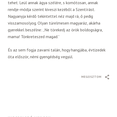
tehet. Leül annak ágya szélére, s komótosan, annak
rendje-módja szerint kiveszi kezéből a Szentírást.
Nagyanyja kérdő tekintettel néz majd rá, ő pedig
visszamosolyog. Olyan türelmesen magyaráz, akárha
gyerekkel beszélne: „Ne törekedj az örök boldogságra,
mama! Tönkreteszed magad.”
És az sem fogja zavarni talán, hogy hangjába, évtizedek
óta először, némi gyengédség vegyül.
MEGOSZTOM