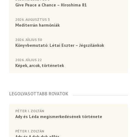
Give Peace a Chance – Hiroshima 81
2026. AUGUSZTUS 3
Mediterrán harmóniák
2026. JÚLIUS 30
Könyvbemutató: Létai Eszter – Jégszilánkok
2026. JÚLIUS 22
Képek, arcok, történetek
LEGOLVASOTTABB ROVATOK
PÉTER I. ZOLTÁN
Ady és Léda megismerkedésének története
PÉTER I. ZOLTÁN
Ady és A duk-duk affér