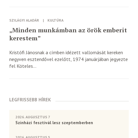
SZILÁGYI ALADÁR
|
KULTÚRA
„Minden munkámban az örök emberit
kerestem”
Kristófi Jánosnak a címben idézett vallomását kereken
negyven esztendővel ezelőtt, 1974 januárjában jegyezte
fel Köteles...
LEGFRISSEBB HÍREK
2026. AUGUSZTUS 7
Színházi fesztivál lesz szeptemberben
2026. AUGUSZTUS 5