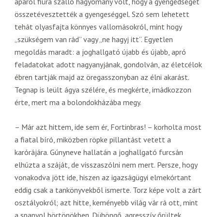
apáról fiúra szálló hagyomány volt, hogy a gyengédséget
összetévesztették a gyengeséggel. Szó sem lehetett
tehát olyasfajta könnyes vallomásokról, mint hogy
„szükségem van rád” vagy „ne hagyj itt”. Egyetlen
megoldás maradt: a joghallgató újabb és újabb, apró
feladatokat adott nagyanyjának, gondolván, az életcélok
ébren tartják majd az öregasszonyban az élni akarást.
Tegnap is leült ágya szélére, és megkérte, imádkozzon
érte, mert ma a bolondokházába megy.
– Már azt hittem, ide sem ér, Fortinbras! – korholta most
a fiatal bíró, miközben röpke pillantást vetett a
karórájára. Gúnyneve hallatán a joghallgató furcsán
elhúzta a száját, de visszaszólni nem mert. Persze, hogy
vonakodva jött ide, hiszen az igazságügyi elmekórtant
eddig csak a tankönyvekből ismerte. Torz képe volt a zárt
osztályokról; azt hitte, keményebb világ vár rá ott, mint
a spanyol börtönökben. Dühöngő, agresszív őrültek