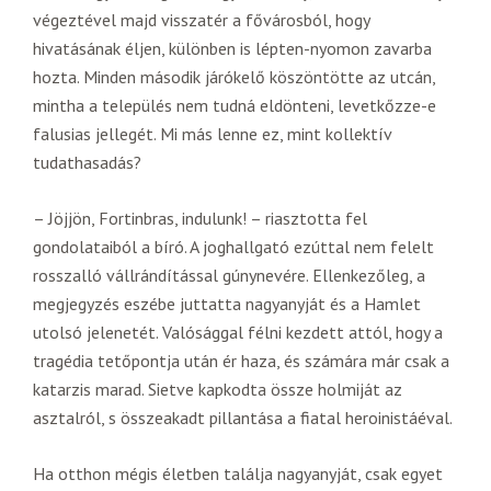
végeztével majd visszatér a fővárosból, hogy
hivatásának éljen, különben is lépten-nyomon zavarba
hozta. Minden második járókelő köszöntötte az utcán,
mintha a település nem tudná eldönteni, levetkőzze-e
falusias jellegét. Mi más lenne ez, mint kollektív
tudathasadás?
– Jöjjön, Fortinbras, indulunk! – riasztotta fel
gondolataiból a bíró. A joghallgató ezúttal nem felelt
rosszalló vállrándítással gúnynevére. Ellenkezőleg, a
megjegyzés eszébe juttatta nagyanyját és a Hamlet
utolsó jelenetét. Valósággal félni kezdett attól, hogy a
tragédia tetőpontja után ér haza, és számára már csak a
katarzis marad. Sietve kapkodta össze holmiját az
asztalról, s összeakadt pillantása a fiatal heroinistáéval.
Ha otthon mégis életben találja nagyanyját, csak egyet