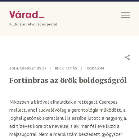
Kulturális folyóirat és portál
2014. AUGUSZTUS 17
|
BECK TAMÁS
|
IRODALOM
Fortinbras az örök boldogságról
Miközben a bíróval elhaladtak a rettegett Cserepes
mellett, ahol tudvalévőleg a gerontológia működött, a
joghallgatónak akaratlanul is eszébe jutott a nagyanyja,
aki tízéves kora óta nevelte, s aki már fél éve küzd a
májzsugorral. Nem a marokszám beszedett gyógyszer