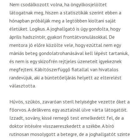
Nem csodálkozott volna, ha öngyilkosjelöltet
látogatnak meg, hiszen a statisztikák szerint ebben a
hónapban próbálják meg a legtöbben kioltani saját
életüket. Logikus. A joghallgató is úgy gondolta, hogy
április hadszíntér, gyakori frontátvonulásokkal. De
mentora jó előre közölte vele, hogy ezúttal nem egy
mániás beteg gondolatrohanásával kell lépést tartaniuk,
és nem is egy skizofrén rejtjeles üzeneteit igyekeznek
megfejteni. Kábítószerfüggő fiatallal van hivatalos
randevújuk, aki a büntetőeljárás helyett az elterelést
választotta.
Hűvös, szűkös, zavaróan steril helyiségbe vezette őket a
főorvos. A delikvens egy asztalnál ülve várta látogatóit.
Izzadt, sovány, kissé remegő test emelkedett fel, de a
doktor intésére visszaereszkedett a székbe. A bíró
rutinosan mosolygott a betegre, de a joghallgatót szinte