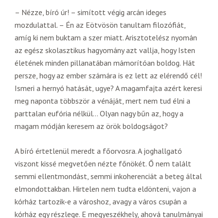
– Nézze, bíró úr! – simított végig arcán ideges
mozdulattal. – Én az Eötvösön tanultam filozófiát,
amíg ki nem buktam a szer miatt. Arisztotelész nyomán
az egész skolasztikus hagyomány azt vallja, hogy Isten
életének minden pillanatában mámorítóan boldog. Hát
persze, hogy az ember számára is ez lett az elérendő cél!
Ismeri a hernyó hatását, ugye? A magamfajta azért keresi
meg naponta többször a vénáját, mert nem tud élni a
parttalan eufória nélkül… Olyan nagy bűn az, hogy a
magam módján keresem az örök boldogságot?
A bíró értetlenül meredt a főorvosra. A joghallgató
viszont kissé megvetően nézte főnökét. Ő nem talált
semmi ellentmondást, semmi inkoherenciát a beteg által
elmondottakban. Hirtelen nem tudta eldönteni, vajon a
kórház tartozik-e a városhoz, avagy a város csupán a
kórház egy részlege. E megyeszékhely, ahová tanulmányai