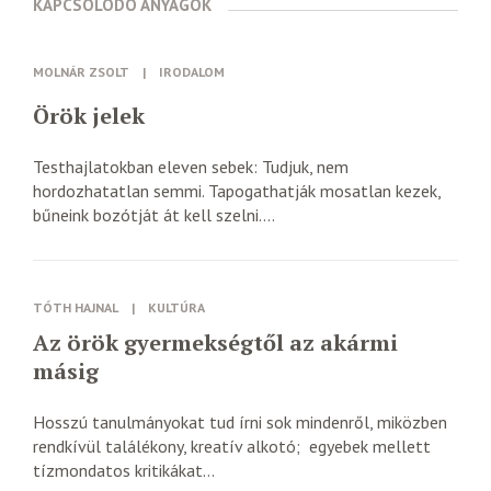
KAPCSOLODÓ ANYAGOK
MOLNÁR ZSOLT
|
IRODALOM
Örök jelek
Testhajlatokban eleven sebek: Tudjuk, nem
hordozhatatlan semmi. Tapogathatják mosatlan kezek,
bűneink bozótját át kell szelni....
TÓTH HAJNAL
|
KULTÚRA
Az örök gyermekségtől az akármi
másig
Hosszú tanulmányokat tud írni sok mindenről, miközben
rendkívül találékony, kreatív alkotó; egyebek mellett
tízmondatos kritikákat...