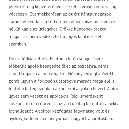
jelentek meg képzeletében, akikkel szemben nem is fog
védekezni. Gyermekkorában az őt ért bántalmazások
során beléivódott a feltételes reflex, miszerint nem ok
nélkül kapja az ütlegeket. Örökké bűnösnek érezte
magát, aki nem védekezhet a jogos büntetéssel
szemben.
De csalódnia kellett. Miután a bíró csöngetésére
előkerült ápoló beengedte őket az osztályra, néma
csönd fogadta a joghallgatót. Néhány lenyugtatózott
zombi ugyan a folyosón ücsörögve meredt maga elé, a
legtöbb beteg azonban a kórtermi ágyakon hevert. A bíró
ügyet sem vetett az ápoltakra. Régi ismerősként
köszöntötte a főorvost, aztán futólag bemutatta neki a
joghallgatót. A doktor kézfogása lagymatag volt és
nyirkos, kellemetlen benyomást hagyott a jurátusban.