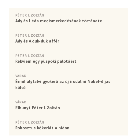
PÉTER I. ZOLTÁN
Ady és Léda megismerkedésének története
PÉTER I. ZOLTÁN
Ady és A duk-duk affér
PÉTER I. ZOLTÁN
Rekviem egy püspöki palotáért
VÁRAD
Érmihályfalvi gyökerű az új irodalmi Nobel-díjas
költő
VÁRAD
Elhunyt Péter I. Zoltán
PÉTER I. ZOLTÁN
Robosztus kőkorlát a hídon