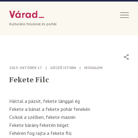
Kulturális folyóirat és portál
2013. OKTÓBER 17
|
GÖCZŐ ISTVÁN
|
IRODALOM
Fekete Filc
Háttal a pázsit, fekete lánggal ég
Fekete a bánat a fekete pohár fenekén
Csíkok a szélben, fekete masnin
Fekete bárány feketén béget
Fehéren fog rajta a fekete filc