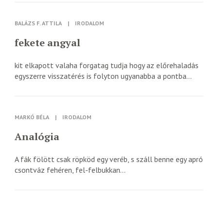
BALÁZS F. ATTILA
|
IRODALOM
fekete angyal
kit elkapott valaha forgatag tudja hogy az előrehaladás
egyszerre visszatérés is folyton ugyanabba a pontba...
MARKÓ BÉLA
|
IRODALOM
Analógia
A fák fölött csak röpköd egy veréb, s száll benne egy apró
csontváz fehéren, fel-felbukkan...