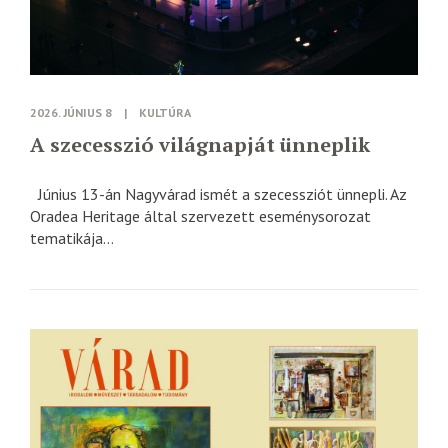
2026. JÚNIUS 8
|
KULTÚRA
A szecesszió világnapját ünneplik
Június 13-án Nagyvárad ismét a szecessziót ünnepli. Az
Oradea Heritage által szervezett eseménysorozat
tematikája...