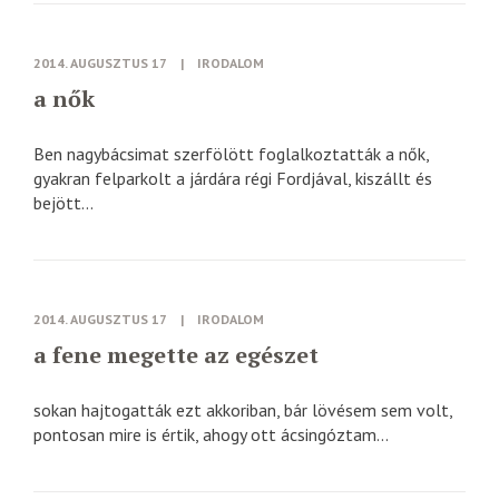
2014. AUGUSZTUS 17
|
IRODALOM
a nők
Ben nagybácsimat szerfölött foglalkoztatták a nők,
gyakran felparkolt a járdára régi Fordjával, kiszállt és
bejött...
2014. AUGUSZTUS 17
|
IRODALOM
a fene megette az egészet
sokan hajtogatták ezt akkoriban, bár lövésem sem volt,
pontosan mire is értik, ahogy ott ácsingóztam...