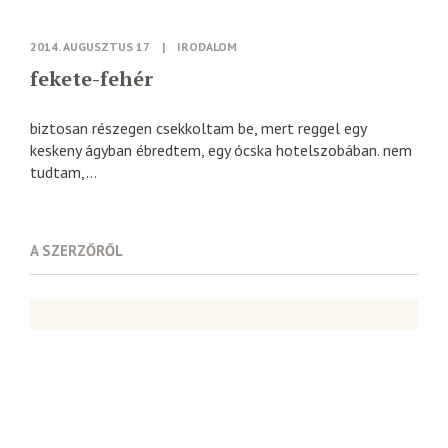
2014. AUGUSZTUS 17
|
IRODALOM
fekete-fehér
biztosan részegen csekkoltam be, mert reggel egy
keskeny ágyban ébredtem, egy ócska hotelszobában. nem
tudtam,...
A SZERZŐRŐL