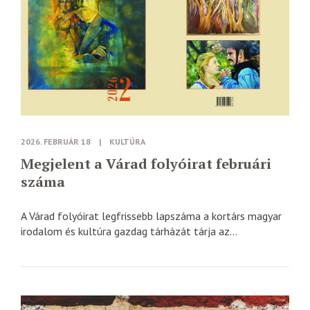
2026. FEBRUÁR 18
|
KULTÚRA
Megjelent a Várad folyóirat februári
száma
A Várad folyóirat legfrissebb lapszáma a kortárs magyar
irodalom és kultúra gazdag tárházát tárja az...